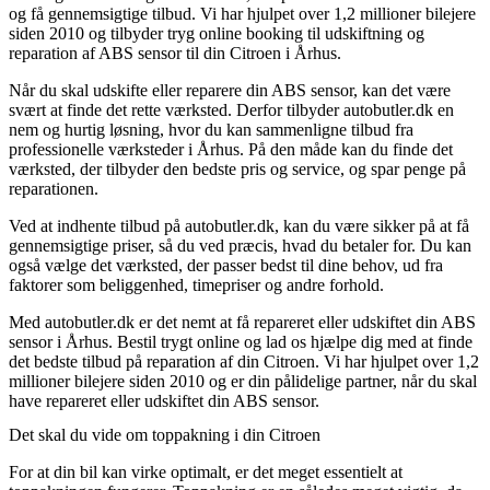
og få gennemsigtige tilbud. Vi har hjulpet over 1,2 millioner bilejere
siden 2010 og tilbyder tryg online booking til udskiftning og
reparation af ABS sensor til din Citroen i Århus.
Når du skal udskifte eller reparere din ABS sensor, kan det være
svært at finde det rette værksted. Derfor tilbyder autobutler.dk en
nem og hurtig løsning, hvor du kan sammenligne tilbud fra
professionelle værksteder i Århus. På den måde kan du finde det
værksted, der tilbyder den bedste pris og service, og spar penge på
reparationen.
Ved at indhente tilbud på autobutler.dk, kan du være sikker på at få
gennemsigtige priser, så du ved præcis, hvad du betaler for. Du kan
også vælge det værksted, der passer bedst til dine behov, ud fra
faktorer som beliggenhed, timepriser og andre forhold.
Med autobutler.dk er det nemt at få repareret eller udskiftet din ABS
sensor i Århus. Bestil trygt online og lad os hjælpe dig med at finde
det bedste tilbud på reparation af din Citroen. Vi har hjulpet over 1,2
millioner bilejere siden 2010 og er din pålidelige partner, når du skal
have repareret eller udskiftet din ABS sensor.
Det skal du vide om toppakning i din Citroen
For at din bil kan virke optimalt, er det meget essentielt at