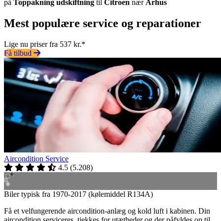
på
Toppakning udskiftning
til
Citroen
nær
Århus
Mest populære service og reparationer
Lige nu priser fra 537 kr.*
Få tilbud
Aircondition Service
4.5
(
5.208
)
Biler typisk fra 1970-2017 (kølemiddel R134A)
Få et velfungerende aircondition-anlæg og kold luft i kabinen. Din
aircondition serviceres, tjekkes for utætheder og der påfyldes op til