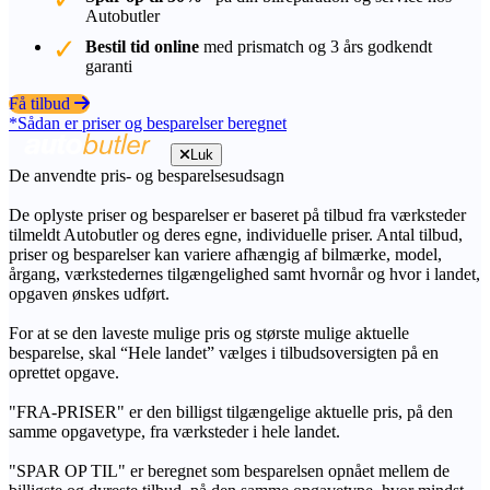
Autobutler
Bestil tid online
med prismatch og 3 års godkendt
garanti
Få tilbud
*Sådan er priser og besparelser beregnet
Luk
De anvendte pris- og besparelsesudsagn
De oplyste priser og besparelser er baseret på tilbud fra værksteder
tilmeldt Autobutler og deres egne, individuelle priser. Antal tilbud,
priser og besparelser kan variere afhængig af bilmærke, model,
årgang, værkstedernes tilgængelighed samt hvornår og hvor i landet,
opgaven ønskes udført.
For at se den laveste mulige pris og største mulige aktuelle
besparelse, skal “Hele landet” vælges i tilbudsoversigten på en
oprettet opgave.
"FRA-PRISER" er den billigst tilgængelige aktuelle pris, på den
samme opgavetype, fra værksteder i hele landet.
"SPAR OP TIL" er beregnet som besparelsen opnået mellem de