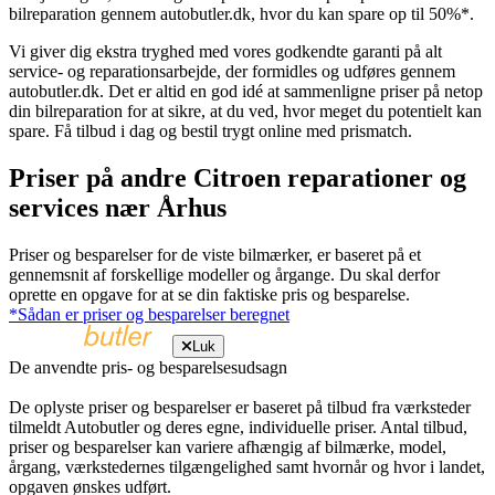
bilreparation gennem autobutler.dk, hvor du kan spare op til 50%*.
Vi giver dig ekstra tryghed med vores godkendte garanti på alt
service- og reparationsarbejde, der formidles og udføres gennem
autobutler.dk. Det er altid en god idé at sammenligne priser på netop
din bilreparation for at sikre, at du ved, hvor meget du potentielt kan
spare. Få tilbud i dag og bestil trygt online med prismatch.
Priser på andre Citroen reparationer og
services nær Århus
Priser og besparelser for de viste bilmærker, er baseret på et
gennemsnit af forskellige modeller og årgange. Du skal derfor
oprette en opgave for at se din faktiske pris og besparelse.
*Sådan er priser og besparelser beregnet
Luk
De anvendte pris- og besparelsesudsagn
De oplyste priser og besparelser er baseret på tilbud fra værksteder
tilmeldt Autobutler og deres egne, individuelle priser. Antal tilbud,
priser og besparelser kan variere afhængig af bilmærke, model,
årgang, værkstedernes tilgængelighed samt hvornår og hvor i landet,
opgaven ønskes udført.