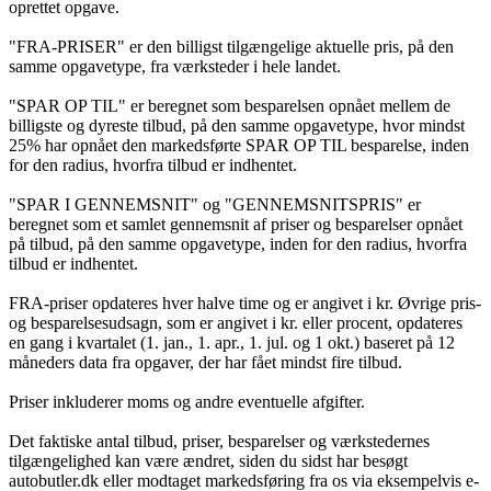
oprettet opgave.
"FRA-PRISER" er den billigst tilgængelige aktuelle pris, på den
samme opgavetype, fra værksteder i hele landet.
"SPAR OP TIL" er beregnet som besparelsen opnået mellem de
billigste og dyreste tilbud, på den samme opgavetype, hvor mindst
25% har opnået den markedsførte SPAR OP TIL besparelse, inden
for den radius, hvorfra tilbud er indhentet.
"SPAR I GENNEMSNIT" og "GENNEMSNITSPRIS" er
beregnet som et samlet gennemsnit af priser og besparelser opnået
på tilbud, på den samme opgavetype, inden for den radius, hvorfra
tilbud er indhentet.
FRA-priser opdateres hver halve time og er angivet i kr. Øvrige pris-
og besparelsesudsagn, som er angivet i kr. eller procent, opdateres
en gang i kvartalet (1. jan., 1. apr., 1. jul. og 1 okt.) baseret på 12
måneders data fra opgaver, der har fået mindst fire tilbud.
Priser inkluderer moms og andre eventuelle afgifter.
Det faktiske antal tilbud, priser, besparelser og værkstedernes
tilgængelighed kan være ændret, siden du sidst har besøgt
autobutler.dk eller modtaget markedsføring fra os via eksempelvis e-