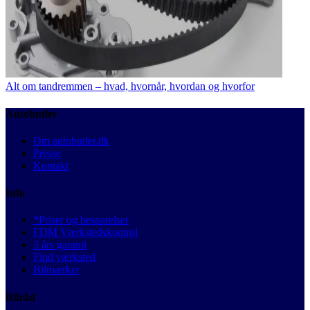
Alt om tandremmen – hvad, hvornår, hvordan og hvorfor
Autobutler
Om autobutler.dk
Presse
Kontakt
Info
*Priser og besparelser
FDM Værkstedskontrol
3 års garanti
Find værksted
Bilmærker
Bilråd