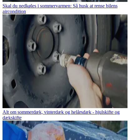
Skal du nedkøles i sommervarmen: Så husk at rense bilens
aircondition
Alt om sommerdæk, vinterdæk og helårsdæk - hjulskifte og
dækskifte