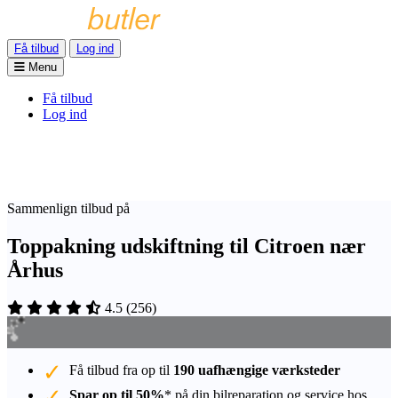
Få tilbud
Log ind
Menu
Få tilbud
Log ind
Sammenlign tilbud på
Toppakning udskiftning til Citroen nær
Århus
4.5
(
256
)
Få tilbud fra op til
190 uafhængige værksteder
Spar op til 50%
* på din bilreparation og service hos