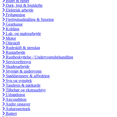
Buler & ridser
Dæk, hjul & hjulskifte
Elektrisk arbejde
Fejlsøgning
Firehjulsudmåling & Sporing
Gearkasse
Kobling
Lak- og malerarbejde
Motor
Olieskift
Rudeskift & stenslag
Rustarbejde
Rustbeskyttelse / Undervognsbehandling
Serviceeftersyn
Skadesarbejde
Styretøj & undervogn
Støddæmpere & affjedring
Syn og synstjek
Tandrem & taktkæde
Tilbehør og ekstraudstyr
Udstødning
Aircondition
Andre opgaver
Anhængertræk
Batteri