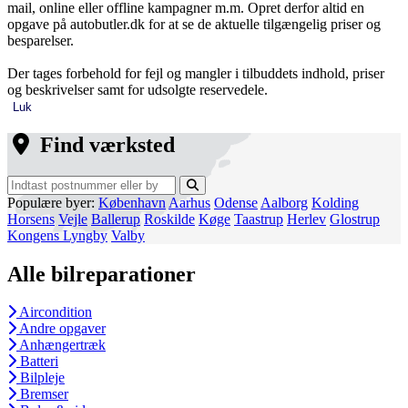
mail, online eller offline kampagner m.m. Opret derfor altid en
opgave på autobutler.dk for at se de aktuelle tilgængelig priser og
besparelser.
Der tages forbehold for fejl og mangler i tilbuddets indhold, priser
og beskrivelser samt for udsolgte reservedele.
Luk
Find værksted
Populære byer:
København
Aarhus
Odense
Aalborg
Kolding
Horsens
Vejle
Ballerup
Roskilde
Køge
Taastrup
Herlev
Glostrup
Kongens Lyngby
Valby
Alle bilreparationer
Aircondition
Andre opgaver
Anhængertræk
Batteri
Bilpleje
Bremser