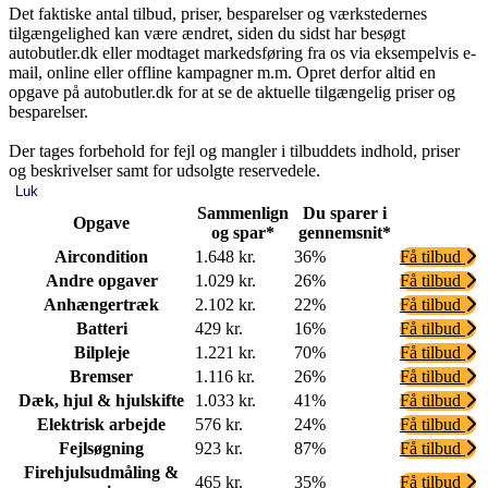
Det faktiske antal tilbud, priser, besparelser og værkstedernes
tilgængelighed kan være ændret, siden du sidst har besøgt
autobutler.dk eller modtaget markedsføring fra os via eksempelvis e-
mail, online eller offline kampagner m.m. Opret derfor altid en
opgave på autobutler.dk for at se de aktuelle tilgængelig priser og
besparelser.
Der tages forbehold for fejl og mangler i tilbuddets indhold, priser
og beskrivelser samt for udsolgte reservedele.
Luk
Sammenlign
Du sparer i
Opgave
og spar*
gennemsnit*
Aircondition
1.648 kr.
36%
Få tilbud
Andre opgaver
1.029 kr.
26%
Få tilbud
Anhængertræk
2.102 kr.
22%
Få tilbud
Batteri
429 kr.
16%
Få tilbud
Bilpleje
1.221 kr.
70%
Få tilbud
Bremser
1.116 kr.
26%
Få tilbud
Dæk, hjul & hjulskifte
1.033 kr.
41%
Få tilbud
Elektrisk arbejde
576 kr.
24%
Få tilbud
Fejlsøgning
923 kr.
87%
Få tilbud
Firehjulsudmåling &
465 kr.
35%
Få tilbud