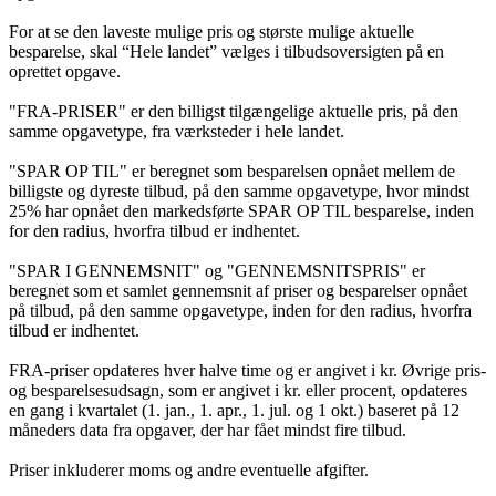
For at se den laveste mulige pris og største mulige aktuelle
besparelse, skal “Hele landet” vælges i tilbudsoversigten på en
oprettet opgave.
"FRA-PRISER" er den billigst tilgængelige aktuelle pris, på den
samme opgavetype, fra værksteder i hele landet.
"SPAR OP TIL" er beregnet som besparelsen opnået mellem de
billigste og dyreste tilbud, på den samme opgavetype, hvor mindst
25% har opnået den markedsførte SPAR OP TIL besparelse, inden
for den radius, hvorfra tilbud er indhentet.
"SPAR I GENNEMSNIT" og "GENNEMSNITSPRIS" er
beregnet som et samlet gennemsnit af priser og besparelser opnået
på tilbud, på den samme opgavetype, inden for den radius, hvorfra
tilbud er indhentet.
FRA-priser opdateres hver halve time og er angivet i kr. Øvrige pris-
og besparelsesudsagn, som er angivet i kr. eller procent, opdateres
en gang i kvartalet (1. jan., 1. apr., 1. jul. og 1 okt.) baseret på 12
måneders data fra opgaver, der har fået mindst fire tilbud.
Priser inkluderer moms og andre eventuelle afgifter.