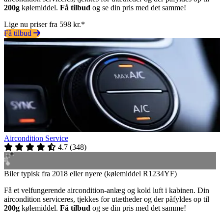
200g
kølemiddel.
Få tilbud
og se din pris med det samme!
Lige nu priser fra 598 kr.*
Få tilbud
Aircondition Service
4.7
(
348
)
Biler typisk fra 2018 eller nyere (kølemiddel R1234YF)
Få et velfungerende aircondition-anlæg og kold luft i kabinen. Din
aircondition serviceres, tjekkes for utætheder og der påfyldes op til
200g
kølemiddel.
Få tilbud
og se din pris med det samme!