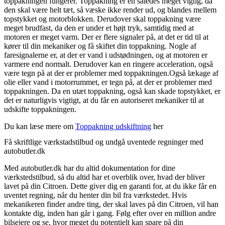
toppakningen fungerer. Toppakning er en således meget vigtig, da
den skal være helt tæt, så væske ikke render ud, og blandes mellem
topstykket og motorblokken. Derudover skal toppakning være
meget brudfast, da den er under et højt tryk, samtidig med at
motoren er meget varm. Der er flere signaler på, at det er tid til at
kører til din mekaniker og få skiftet din toppakning. Nogle af
faresignalerne er, at der er vand i udstødningen, og at motoren er
varmere end normalt. Derudover kan en ringere acceleration, også
være tegn på at der er problemer med toppakningen.Også lækage af
olie eller vand i motorrummet, er tegn på, at der er problemer med
toppakningen. Da en utæt toppakning, også kan skade topstykket, er
det er naturligvis vigtigt, at du får en autoriseret mekaniker til at
udskifte toppakningen.
Du kan læse mere om
Toppakning udskiftning
her
Få skriftlige værkstadstilbud og undgå uventede regninger med
autobutler.dk
Med autobutler.dk har du altid dokumentation for dine
værkstedstilbud, så du altid har et overblik over, hvad der bliver
lavet på din Citroen. Dette giver dig en garanti for, at du ikke får en
uventet regning, når du henter din bil fra værkstedet. Hvis
mekanikeren finder andre ting, der skal laves på din Citroen, vil han
kontakte dig, inden han går i gang. Følg efter over en million andre
bilsejere og se, hvor meget du potentielt kan spare på din