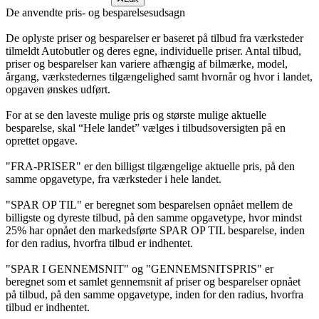
De anvendte pris- og besparelsesudsagn
De oplyste priser og besparelser er baseret på tilbud fra værksteder
tilmeldt Autobutler og deres egne, individuelle priser. Antal tilbud,
priser og besparelser kan variere afhængig af bilmærke, model,
årgang, værkstedernes tilgængelighed samt hvornår og hvor i landet,
opgaven ønskes udført.
For at se den laveste mulige pris og største mulige aktuelle
besparelse, skal “Hele landet” vælges i tilbudsoversigten på en
oprettet opgave.
"FRA-PRISER" er den billigst tilgængelige aktuelle pris, på den
samme opgavetype, fra værksteder i hele landet.
"SPAR OP TIL" er beregnet som besparelsen opnået mellem de
billigste og dyreste tilbud, på den samme opgavetype, hvor mindst
25% har opnået den markedsførte SPAR OP TIL besparelse, inden
for den radius, hvorfra tilbud er indhentet.
"SPAR I GENNEMSNIT" og "GENNEMSNITSPRIS" er
beregnet som et samlet gennemsnit af priser og besparelser opnået
på tilbud, på den samme opgavetype, inden for den radius, hvorfra
tilbud er indhentet.