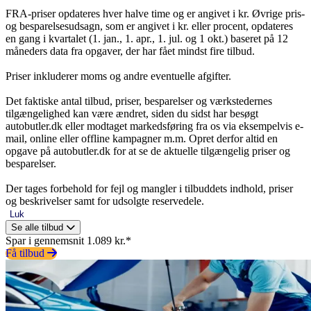
FRA-priser opdateres hver halve time og er angivet i kr. Øvrige pris-
og besparelsesudsagn, som er angivet i kr. eller procent, opdateres
en gang i kvartalet (1. jan., 1. apr., 1. jul. og 1 okt.) baseret på 12
måneders data fra opgaver, der har fået mindst fire tilbud.
Priser inkluderer moms og andre eventuelle afgifter.
Det faktiske antal tilbud, priser, besparelser og værkstedernes
tilgængelighed kan være ændret, siden du sidst har besøgt
autobutler.dk eller modtaget markedsføring fra os via eksempelvis e-
mail, online eller offline kampagner m.m. Opret derfor altid en
opgave på autobutler.dk for at se de aktuelle tilgængelig priser og
besparelser.
Der tages forbehold for fejl og mangler i tilbuddets indhold, priser
og beskrivelser samt for udsolgte reservedele.
Luk
Se alle tilbud
Spar i gennemsnit 1.089 kr.*
Få tilbud