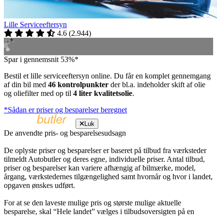
Lille Serviceeftersyn
4.6
(
2.944
)
Spar i gennemsnit 53%*
Bestil et lille serviceeftersyn online. Du får en komplet gennemgang
af din bil med
46 kontrolpunkter
der bl.a. indeholder skift af olie
og oliefilter med op til
4 liter kvalitetsolie
.
*Sådan er priser og besparelser beregnet
Luk
De anvendte pris- og besparelsesudsagn
De oplyste priser og besparelser er baseret på tilbud fra værksteder
tilmeldt Autobutler og deres egne, individuelle priser. Antal tilbud,
priser og besparelser kan variere afhængig af bilmærke, model,
årgang, værkstedernes tilgængelighed samt hvornår og hvor i landet,
opgaven ønskes udført.
For at se den laveste mulige pris og største mulige aktuelle
besparelse, skal “Hele landet” vælges i tilbudsoversigten på en