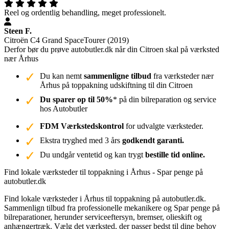
Reel og ordentlig behandling, meget professionelt.
Steen F.
Citroën C4 Grand SpaceTourer (2019)
Derfor bør du prøve autobutler.dk når din Citroen skal på værksted
nær Århus
Du kan nemt
sammenligne tilbud
fra værksteder nær
Århus på toppakning udskiftning til din Citroen
Du sparer op til 50%
* på din bilreparation og service
hos Autobutler
FDM Værkstedskontrol
for udvalgte værksteder.
Ekstra tryghed med 3 års
godkendt garanti.
Du undgår ventetid og kan trygt
bestille tid online.
Find lokale værksteder til toppakning i Århus - Spar penge på
autobutler.dk
Find lokale værksteder i Århus til toppakning på autobutler.dk.
Sammenlign tilbud fra professionelle mekanikere og Spar penge på
bilreparationer, herunder serviceeftersyn, bremser, olieskift og
anhængertræk. Vælg det værksted, der passer bedst til dine behov