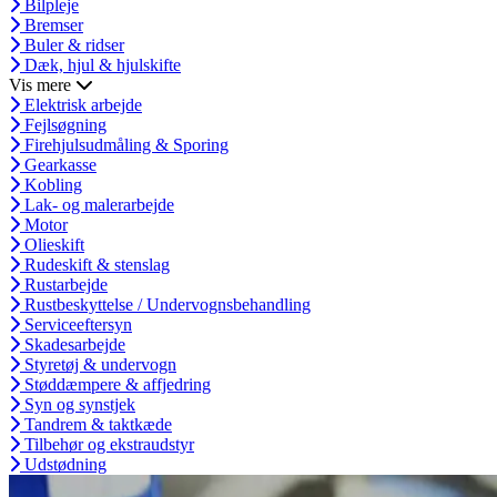
Bilpleje
Bremser
Buler & ridser
Dæk, hjul & hjulskifte
Vis mere
Elektrisk arbejde
Fejlsøgning
Firehjulsudmåling & Sporing
Gearkasse
Kobling
Lak- og malerarbejde
Motor
Olieskift
Rudeskift & stenslag
Rustarbejde
Rustbeskyttelse / Undervognsbehandling
Serviceeftersyn
Skadesarbejde
Styretøj & undervogn
Støddæmpere & affjedring
Syn og synstjek
Tandrem & taktkæde
Tilbehør og ekstraudstyr
Udstødning