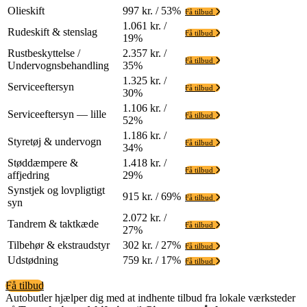
Olieskift
997 kr. / 53%
Få tilbud
1.061 kr. /
Rudeskift & stenslag
Få tilbud
19%
Rustbeskyttelse /
2.357 kr. /
Få tilbud
Undervognsbehandling
35%
1.325 kr. /
Serviceeftersyn
Få tilbud
30%
1.106 kr. /
Serviceeftersyn — lille
Få tilbud
52%
1.186 kr. /
Styretøj & undervogn
Få tilbud
34%
Støddæmpere &
1.418 kr. /
Få tilbud
affjedring
29%
Synstjek og lovpligtigt
915 kr. / 69%
Få tilbud
syn
2.072 kr. /
Tandrem & taktkæde
Få tilbud
27%
Tilbehør & ekstraudstyr
302 kr. / 27%
Få tilbud
Udstødning
759 kr. / 17%
Få tilbud
Få tilbud
Autobutler hjælper dig med at indhente tilbud fra lokale værksteder