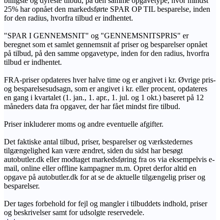
billigste og dyreste tilbud, på den samme opgavetype, hvor mindst
25% har opnået den markedsførte SPAR OP TIL besparelse, inden
for den radius, hvorfra tilbud er indhentet.
"SPAR I GENNEMSNIT" og "GENNEMSNITSPRIS" er
beregnet som et samlet gennemsnit af priser og besparelser opnået
på tilbud, på den samme opgavetype, inden for den radius, hvorfra
tilbud er indhentet.
FRA-priser opdateres hver halve time og er angivet i kr. Øvrige pris-
og besparelsesudsagn, som er angivet i kr. eller procent, opdateres
en gang i kvartalet (1. jan., 1. apr., 1. jul. og 1 okt.) baseret på 12
måneders data fra opgaver, der har fået mindst fire tilbud.
Priser inkluderer moms og andre eventuelle afgifter.
Det faktiske antal tilbud, priser, besparelser og værkstedernes
tilgængelighed kan være ændret, siden du sidst har besøgt
autobutler.dk eller modtaget markedsføring fra os via eksempelvis e-
mail, online eller offline kampagner m.m. Opret derfor altid en
opgave på autobutler.dk for at se de aktuelle tilgængelig priser og
besparelser.
Der tages forbehold for fejl og mangler i tilbuddets indhold, priser
og beskrivelser samt for udsolgte reservedele.