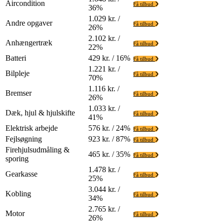
Aircondition
Få tilbud
36%
1.029 kr. /
Andre opgaver
Få tilbud
26%
2.102 kr. /
Anhængertræk
Få tilbud
22%
Batteri
429 kr. / 16%
Få tilbud
1.221 kr. /
Bilpleje
Få tilbud
70%
1.116 kr. /
Bremser
Få tilbud
26%
1.033 kr. /
Dæk, hjul & hjulskifte
Få tilbud
41%
Elektrisk arbejde
576 kr. / 24%
Få tilbud
Fejlsøgning
923 kr. / 87%
Få tilbud
Firehjulsudmåling &
465 kr. / 35%
Få tilbud
sporing
1.478 kr. /
Gearkasse
Få tilbud
25%
3.044 kr. /
Kobling
Få tilbud
34%
2.765 kr. /
Motor
Få tilbud
26%