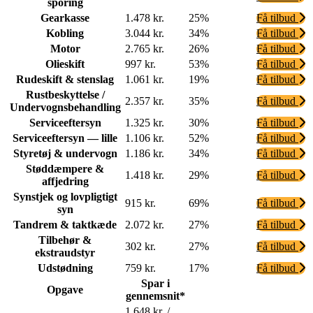
sporing
Gearkasse
1.478 kr.
25%
Få tilbud
Kobling
3.044 kr.
34%
Få tilbud
Motor
2.765 kr.
26%
Få tilbud
Olieskift
997 kr.
53%
Få tilbud
Rudeskift & stenslag
1.061 kr.
19%
Få tilbud
Rustbeskyttelse /
2.357 kr.
35%
Få tilbud
Undervognsbehandling
Serviceeftersyn
1.325 kr.
30%
Få tilbud
Serviceeftersyn — lille
1.106 kr.
52%
Få tilbud
Styretøj & undervogn
1.186 kr.
34%
Få tilbud
Støddæmpere &
1.418 kr.
29%
Få tilbud
affjedring
Synstjek og lovpligtigt
915 kr.
69%
Få tilbud
syn
Tandrem & taktkæde
2.072 kr.
27%
Få tilbud
Tilbehør &
302 kr.
27%
Få tilbud
ekstraudstyr
Udstødning
759 kr.
17%
Få tilbud
Spar i
Opgave
gennemsnit*
1.648 kr. /