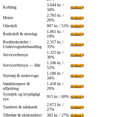
3.044 kr. /
Kobling
Få tilbud
34%
2.765 kr. /
Motor
Få tilbud
26%
Olieskift
997 kr. / 53%
Få tilbud
1.061 kr. /
Rudeskift & stenslag
Få tilbud
19%
Rustbeskyttelse /
2.357 kr. /
Få tilbud
Undervognsbehandling
35%
1.325 kr. /
Serviceeftersyn
Få tilbud
30%
1.106 kr. /
Serviceeftersyn — lille
Få tilbud
52%
1.186 kr. /
Styretøj & undervogn
Få tilbud
34%
Støddæmpere &
1.418 kr. /
Få tilbud
affjedring
29%
Synstjek og lovpligtigt
915 kr. / 69%
Få tilbud
syn
2.072 kr. /
Tandrem & taktkæde
Få tilbud
27%
Tilbehør & ekstraudstyr
302 kr. / 27%
Få tilbud