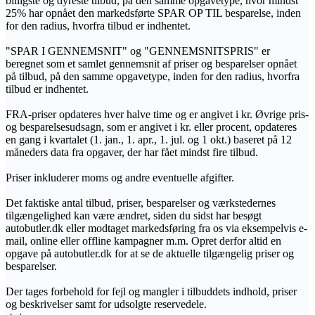
billigste og dyreste tilbud, på den samme opgavetype, hvor mindst
25% har opnået den markedsførte SPAR OP TIL besparelse, inden
for den radius, hvorfra tilbud er indhentet.
"SPAR I GENNEMSNIT" og "GENNEMSNITSPRIS" er
beregnet som et samlet gennemsnit af priser og besparelser opnået
på tilbud, på den samme opgavetype, inden for den radius, hvorfra
tilbud er indhentet.
FRA-priser opdateres hver halve time og er angivet i kr. Øvrige pris-
og besparelsesudsagn, som er angivet i kr. eller procent, opdateres
en gang i kvartalet (1. jan., 1. apr., 1. jul. og 1 okt.) baseret på 12
måneders data fra opgaver, der har fået mindst fire tilbud.
Priser inkluderer moms og andre eventuelle afgifter.
Det faktiske antal tilbud, priser, besparelser og værkstedernes
tilgængelighed kan være ændret, siden du sidst har besøgt
autobutler.dk eller modtaget markedsføring fra os via eksempelvis e-
mail, online eller offline kampagner m.m. Opret derfor altid en
opgave på autobutler.dk for at se de aktuelle tilgængelig priser og
besparelser.
Der tages forbehold for fejl og mangler i tilbuddets indhold, priser
og beskrivelser samt for udsolgte reservedele.