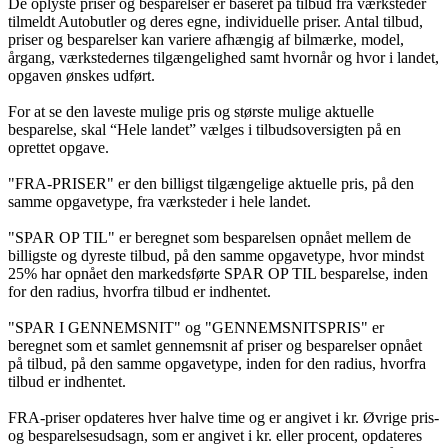
De oplyste priser og besparelser er baseret på tilbud fra værksteder
tilmeldt Autobutler og deres egne, individuelle priser. Antal tilbud,
priser og besparelser kan variere afhængig af bilmærke, model,
årgang, værkstedernes tilgængelighed samt hvornår og hvor i landet,
opgaven ønskes udført.
For at se den laveste mulige pris og største mulige aktuelle
besparelse, skal “Hele landet” vælges i tilbudsoversigten på en
oprettet opgave.
"FRA-PRISER" er den billigst tilgængelige aktuelle pris, på den
samme opgavetype, fra værksteder i hele landet.
"SPAR OP TIL" er beregnet som besparelsen opnået mellem de
billigste og dyreste tilbud, på den samme opgavetype, hvor mindst
25% har opnået den markedsførte SPAR OP TIL besparelse, inden
for den radius, hvorfra tilbud er indhentet.
"SPAR I GENNEMSNIT" og "GENNEMSNITSPRIS" er
beregnet som et samlet gennemsnit af priser og besparelser opnået
på tilbud, på den samme opgavetype, inden for den radius, hvorfra
tilbud er indhentet.
FRA-priser opdateres hver halve time og er angivet i kr. Øvrige pris-
og besparelsesudsagn, som er angivet i kr. eller procent, opdateres