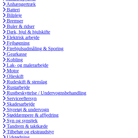
Anhængertræk
Batteri
Bilpleje
Bremser
Buler & ridser
Dæk, hjul & hjulskifte
Elektrisk arbejde
Fejlsøgning
Firehjulsudmåling & Sporing
Gearkasse
Kobling
Lak- og malerarbejde
Motor
Olieskift
Rudeskift & stenslag
Rustarbejde
Rustbeskyttelse / Undervognsbehandling
Serviceeftersyn
Skadesarbejde
Styretøj & undervogn
Støddæmpere & affjedring
Syn og synstjek
Tandrem & taktkæde
Tilbehør og ekstraudstyr
Udstødning