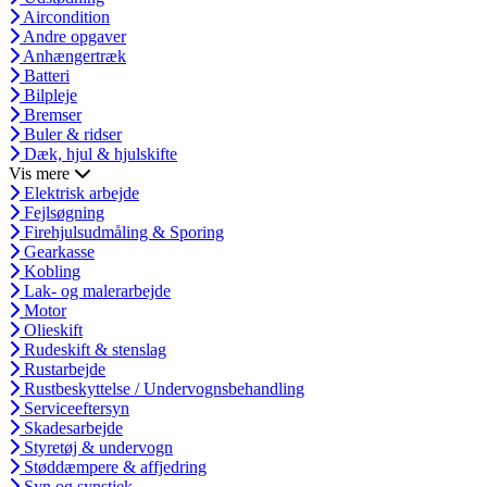
Aircondition
Andre opgaver
Anhængertræk
Batteri
Bilpleje
Bremser
Buler & ridser
Dæk, hjul & hjulskifte
Vis mere
Elektrisk arbejde
Fejlsøgning
Firehjulsudmåling & Sporing
Gearkasse
Kobling
Lak- og malerarbejde
Motor
Olieskift
Rudeskift & stenslag
Rustarbejde
Rustbeskyttelse / Undervognsbehandling
Serviceeftersyn
Skadesarbejde
Styretøj & undervogn
Støddæmpere & affjedring
Syn og synstjek