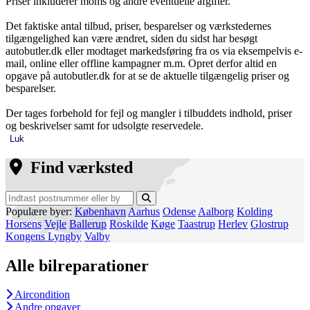
Priser inkluderer moms og andre eventuelle afgifter.
Det faktiske antal tilbud, priser, besparelser og værkstedernes
tilgængelighed kan være ændret, siden du sidst har besøgt
autobutler.dk eller modtaget markedsføring fra os via eksempelvis e-
mail, online eller offline kampagner m.m. Opret derfor altid en
opgave på autobutler.dk for at se de aktuelle tilgængelig priser og
besparelser.
Der tages forbehold for fejl og mangler i tilbuddets indhold, priser
og beskrivelser samt for udsolgte reservedele.
Luk
Find værksted
Populære byer:
København
Aarhus
Odense
Aalborg
Kolding
Horsens
Vejle
Ballerup
Roskilde
Køge
Taastrup
Herlev
Glostrup
Kongens Lyngby
Valby
Alle bilreparationer
Aircondition
Andre opgaver