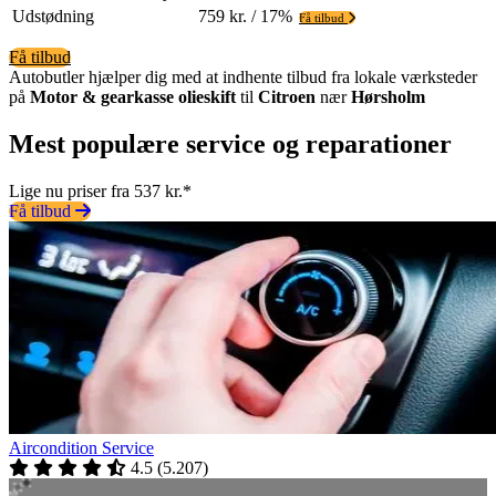
Udstødning
759 kr. / 17%
Få tilbud
Få tilbud
Autobutler hjælper dig med at indhente tilbud fra lokale værksteder
på
Motor & gearkasse olieskift
til
Citroen
nær
Hørsholm
Mest populære service og reparationer
Lige nu priser fra 537 kr.*
Få tilbud
Aircondition Service
4.5
(
5.207
)