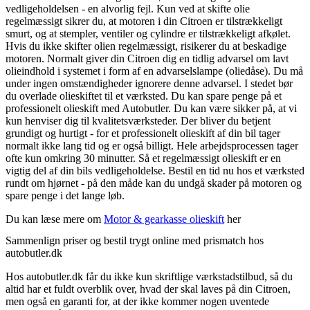
vedligeholdelsen - en alvorlig fejl. Kun ved at skifte olie
regelmæssigt sikrer du, at motoren i din Citroen er tilstrækkeligt
smurt, og at stempler, ventiler og cylindre er tilstrækkeligt afkølet.
Hvis du ikke skifter olien regelmæssigt, risikerer du at beskadige
motoren. Normalt giver din Citroen dig en tidlig advarsel om lavt
olieindhold i systemet i form af en advarselslampe (oliedåse). Du må
under ingen omstændigheder ignorere denne advarsel. I stedet bør
du overlade olieskiftet til et værksted. Du kan spare penge på et
professionelt olieskift med Autobutler. Du kan være sikker på, at vi
kun henviser dig til kvalitetsværksteder. Der bliver du betjent
grundigt og hurtigt - for et professionelt olieskift af din bil tager
normalt ikke lang tid og er også billigt. Hele arbejdsprocessen tager
ofte kun omkring 30 minutter. Så et regelmæssigt olieskift er en
vigtig del af din bils vedligeholdelse. Bestil en tid nu hos et værksted
rundt om hjørnet - på den måde kan du undgå skader på motoren og
spare penge i det lange løb.
Du kan læse mere om
Motor & gearkasse olieskift
her
Sammenlign priser og bestil trygt online med prismatch hos
autobutler.dk
Hos autobutler.dk får du ikke kun skriftlige værkstadstilbud, så du
altid har et fuldt overblik over, hvad der skal laves på din Citroen,
men også en garanti for, at der ikke kommer nogen uventede