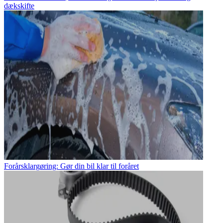
dækskifte
Forårsklargøring: Gør din bil klar til foråret