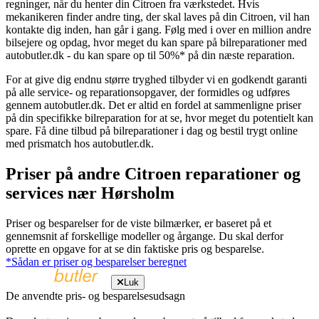
regninger, når du henter din Citroen fra værkstedet. Hvis
mekanikeren finder andre ting, der skal laves på din Citroen, vil han
kontakte dig inden, han går i gang. Følg med i over en million andre
bilsejere og opdag, hvor meget du kan spare på bilreparationer med
autobutler.dk - du kan spare op til 50%* på din næste reparation.
For at give dig endnu større tryghed tilbyder vi en godkendt garanti
på alle service- og reparationsopgaver, der formidles og udføres
gennem autobutler.dk. Det er altid en fordel at sammenligne priser
på din specifikke bilreparation for at se, hvor meget du potentielt kan
spare. Få dine tilbud på bilreparationer i dag og bestil trygt online
med prismatch hos autobutler.dk.
Priser på andre Citroen reparationer og
services nær Hørsholm
Priser og besparelser for de viste bilmærker, er baseret på et
gennemsnit af forskellige modeller og årgange. Du skal derfor
oprette en opgave for at se din faktiske pris og besparelse.
*Sådan er priser og besparelser beregnet
Luk
De anvendte pris- og besparelsesudsagn