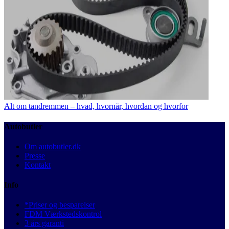
Alt om tandremmen – hvad, hvornår, hvordan og hvorfor
Autobutler
Om autobutler.dk
Presse
Kontakt
Info
*Priser og besparelser
FDM Værkstedskontrol
3 års garanti