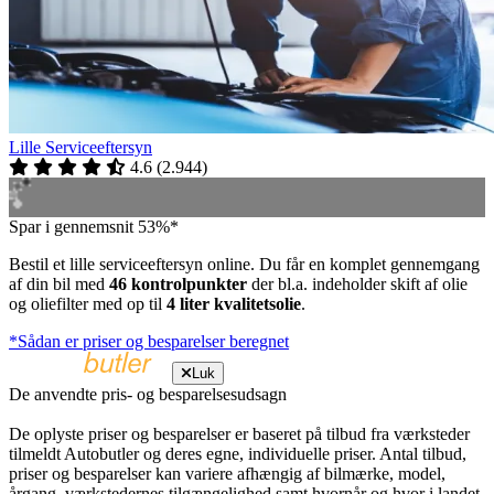
Lille Serviceeftersyn
4.6
(
2.944
)
Spar i gennemsnit 53%*
Bestil et lille serviceeftersyn online. Du får en komplet gennemgang
af din bil med
46 kontrolpunkter
der bl.a. indeholder skift af olie
og oliefilter med op til
4 liter kvalitetsolie
.
*Sådan er priser og besparelser beregnet
Luk
De anvendte pris- og besparelsesudsagn
De oplyste priser og besparelser er baseret på tilbud fra værksteder
tilmeldt Autobutler og deres egne, individuelle priser. Antal tilbud,
priser og besparelser kan variere afhængig af bilmærke, model,
årgang, værkstedernes tilgængelighed samt hvornår og hvor i landet,