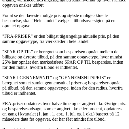
opgaven ønskes udført.
For at se den laveste mulige pris og største mulige aktuelle
besparelse, skal “Hele landet” vælges i tilbudsoversigten på en
oprettet opgave.
"FRA-PRISER" er den billigst tilgængelige aktuelle pris, på den
samme opgavetype, fra værksteder i hele landet.
"SPAR OP TIL" er beregnet som besparelsen opnået mellem de
billigste og dyreste tilbud, på den samme opgavetype, hvor mindst
25% har opnået den markedsførte SPAR OP TIL besparelse, inden
for den radius, hvorfra tilbud er indhentet.
"SPAR I GENNEMSNIT" og "GENNEMSNITSPRIS" er
beregnet som et samlet gennemsnit af priser og besparelser opnået
på tilbud, på den samme opgavetype, inden for den radius, hvorfra
tilbud er indhentet.
FRA-priser opdateres hver halve time og er angivet i kr. Øvrige pris-
og besparelsesudsagn, som er angivet i kr. eller procent, opdateres
en gang i kvartalet (1. jan., 1. apr., 1. jul. og 1 okt.) baseret på 12
måneders data fra opgaver, der har fået mindst fire tilbud.