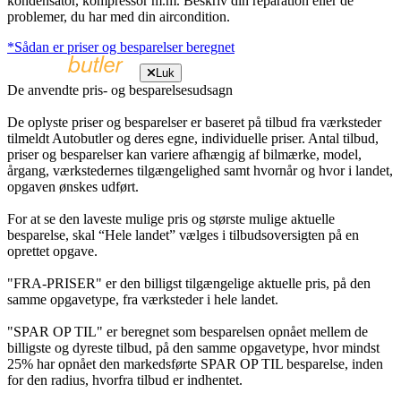
kondensator, kompressor m.m. Beskriv din reparation eller de
problemer, du har med din aircondition.
*Sådan er priser og besparelser beregnet
Luk
De anvendte pris- og besparelsesudsagn
De oplyste priser og besparelser er baseret på tilbud fra værksteder
tilmeldt Autobutler og deres egne, individuelle priser. Antal tilbud,
priser og besparelser kan variere afhængig af bilmærke, model,
årgang, værkstedernes tilgængelighed samt hvornår og hvor i landet,
opgaven ønskes udført.
For at se den laveste mulige pris og største mulige aktuelle
besparelse, skal “Hele landet” vælges i tilbudsoversigten på en
oprettet opgave.
"FRA-PRISER" er den billigst tilgængelige aktuelle pris, på den
samme opgavetype, fra værksteder i hele landet.
"SPAR OP TIL" er beregnet som besparelsen opnået mellem de
billigste og dyreste tilbud, på den samme opgavetype, hvor mindst
25% har opnået den markedsførte SPAR OP TIL besparelse, inden
for den radius, hvorfra tilbud er indhentet.