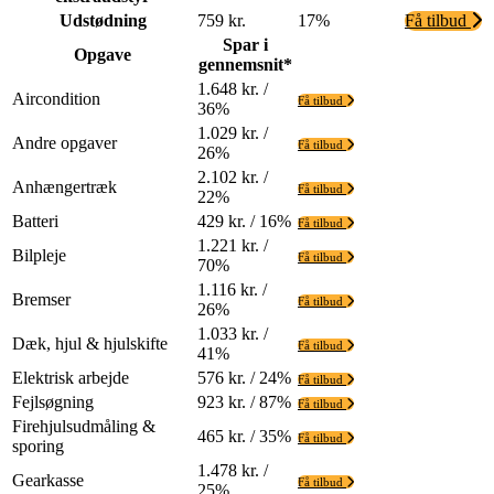
Udstødning
759 kr.
17%
Få tilbud
Spar i
Opgave
gennemsnit*
1.648 kr. /
Aircondition
Få tilbud
36%
1.029 kr. /
Andre opgaver
Få tilbud
26%
2.102 kr. /
Anhængertræk
Få tilbud
22%
Batteri
429 kr. / 16%
Få tilbud
1.221 kr. /
Bilpleje
Få tilbud
70%
1.116 kr. /
Bremser
Få tilbud
26%
1.033 kr. /
Dæk, hjul & hjulskifte
Få tilbud
41%
Elektrisk arbejde
576 kr. / 24%
Få tilbud
Fejlsøgning
923 kr. / 87%
Få tilbud
Firehjulsudmåling &
465 kr. / 35%
Få tilbud
sporing
1.478 kr. /
Gearkasse
Få tilbud
25%