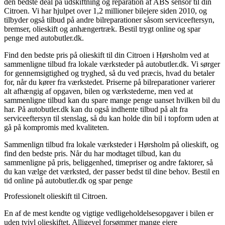
den bedste deal på udskiftning og reparation af ABS sensor til din
Citroen. Vi har hjulpet over 1,2 millioner bilejere siden 2010, og
tilbyder også tilbud på andre bilreparationer såsom serviceeftersyn,
bremser, olieskift og anhængertræk. Bestil trygt online og spar
penge med autobutler.dk.
Find den bedste pris på olieskift til din Citroen i Hørsholm ved at
sammenligne tilbud fra lokale værksteder på autobutler.dk. Vi sørger
for gennemsigtighed og tryghed, så du ved præcis, hvad du betaler
for, når du kører fra værkstedet. Priserne på bilreparationer varierer
alt afhængig af opgaven, bilen og værkstederne, men ved at
sammenligne tilbud kan du spare mange penge uanset hvilken bil du
har. På autobutler.dk kan du også indhente tilbud på alt fra
serviceeftersyn til stenslag, så du kan holde din bil i topform uden at
gå på kompromis med kvaliteten.
Sammenlign tilbud fra lokale værksteder i Hørsholm på olieskift, og
find den bedste pris. Når du har modtaget tilbud, kan du
sammenligne på pris, beliggenhed, timepriser og andre faktorer, så
du kan vælge det værksted, der passer bedst til dine behov. Bestil en
tid online på autobutler.dk og spar penge
Professionelt olieskift til Citroen.
En af de mest kendte og vigtige vedligeholdelsesopgaver i bilen er
uden tvivl olieskiftet. Alligevel forsømmer mange ejere