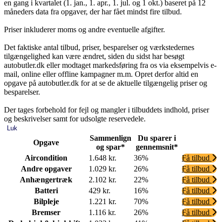
en gang i kvartalet (1. jan., 1. apr., 1. jul. og 1 okt.) baseret på 12
måneders data fra opgaver, der har fået mindst fire tilbud.
Priser inkluderer moms og andre eventuelle afgifter.
Det faktiske antal tilbud, priser, besparelser og værkstedernes
tilgængelighed kan være ændret, siden du sidst har besøgt
autobutler.dk eller modtaget markedsføring fra os via eksempelvis e-
mail, online eller offline kampagner m.m. Opret derfor altid en
opgave på autobutler.dk for at se de aktuelle tilgængelig priser og
besparelser.
Der tages forbehold for fejl og mangler i tilbuddets indhold, priser
og beskrivelser samt for udsolgte reservedele.
Luk
Sammenlign
Du sparer i
Opgave
og spar*
gennemsnit*
Aircondition
1.648 kr.
36%
Få tilbud
Andre opgaver
1.029 kr.
26%
Få tilbud
Anhængertræk
2.102 kr.
22%
Få tilbud
Batteri
429 kr.
16%
Få tilbud
Bilpleje
1.221 kr.
70%
Få tilbud
Bremser
1.116 kr.
26%
Få tilbud