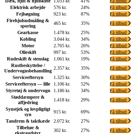
Dæk, hjul & hjulskifte
1.033 kr.
41%
Få tilbud
Elektrisk arbejde
576 kr.
24%
Få tilbud
Fejlsøgning
923 kr.
87%
Få tilbud
Firehjulsudmåling &
465 kr.
35%
Få tilbud
sporing
Gearkasse
1.478 kr.
25%
Få tilbud
Kobling
3.044 kr.
34%
Få tilbud
Motor
2.765 kr.
26%
Få tilbud
Olieskift
997 kr.
53%
Få tilbud
Rudeskift & stenslag
1.061 kr.
19%
Få tilbud
Rustbeskyttelse /
2.357 kr.
35%
Få tilbud
Undervognsbehandling
Serviceeftersyn
1.325 kr.
30%
Få tilbud
Serviceeftersyn — lille
1.106 kr.
52%
Få tilbud
Styretøj & undervogn
1.186 kr.
34%
Få tilbud
Støddæmpere &
1.418 kr.
29%
Få tilbud
affjedring
Synstjek og lovpligtigt
915 kr.
69%
Få tilbud
syn
Tandrem & taktkæde
2.072 kr.
27%
Få tilbud
Tilbehør &
302 kr.
27%
Få tilbud
ekstraudstyr