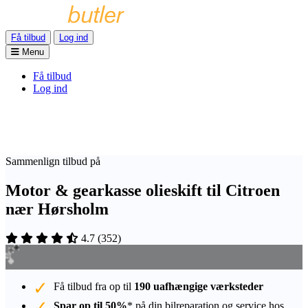
Få tilbud
Log ind
Menu
Få tilbud
Log ind
Sammenlign tilbud på
Motor & gearkasse olieskift til Citroen
nær Hørsholm
4.7
(
352
)
Få tilbud fra op til
190 uafhængige værksteder
Spar op til 50%
* på din bilreparation og service hos