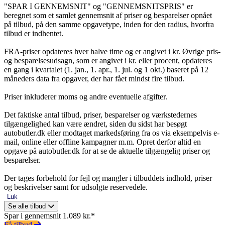
"SPAR I GENNEMSNIT" og "GENNEMSNITSPRIS" er
beregnet som et samlet gennemsnit af priser og besparelser opnået
på tilbud, på den samme opgavetype, inden for den radius, hvorfra
tilbud er indhentet.
FRA-priser opdateres hver halve time og er angivet i kr. Øvrige pris-
og besparelsesudsagn, som er angivet i kr. eller procent, opdateres
en gang i kvartalet (1. jan., 1. apr., 1. jul. og 1 okt.) baseret på 12
måneders data fra opgaver, der har fået mindst fire tilbud.
Priser inkluderer moms og andre eventuelle afgifter.
Det faktiske antal tilbud, priser, besparelser og værkstedernes
tilgængelighed kan være ændret, siden du sidst har besøgt
autobutler.dk eller modtaget markedsføring fra os via eksempelvis e-
mail, online eller offline kampagner m.m. Opret derfor altid en
opgave på autobutler.dk for at se de aktuelle tilgængelig priser og
besparelser.
Der tages forbehold for fejl og mangler i tilbuddets indhold, priser
og beskrivelser samt for udsolgte reservedele.
Luk
Se alle tilbud
Spar i gennemsnit 1.089 kr.*
Få tilbud