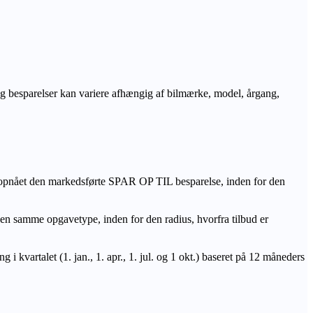
r og besparelser kan variere afhængig af bilmærke, model, årgang,
 opnået den markedsførte SPAR OP TIL besparelse, inden for den
amme opgavetype, inden for den radius, hvorfra tilbud er
i kvartalet (1. jan., 1. apr., 1. jul. og 1 okt.) baseret på 12 måneders