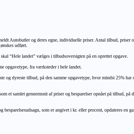
lmeldt Autobutler og deres egne, individuelle priser. Antal tilbud, prise
 ønskes udført.
, skal “Hele landet” vælges i tilbudsoversigten på en oprettet opgave.
e opgavetype, fra værksteder i hele landet.
ste og dyreste tilbud, på den samme opgavetype, hvor mindst 25% har
let gennemsnit af priser og besparelser opnået på tilbud, på den s
 besparelsesudsagn, som er angivet i kr. eller procent, opdateres en gang 