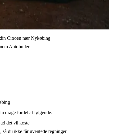
l din Citroen nær Nykøbing.
ennem Autobutler.
købing
du drage fordel af følgende:
vad det vil koste
, så du ikke får uventede regninger