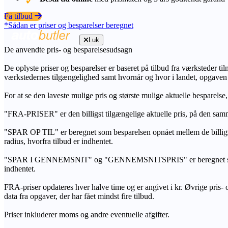
Få tilbud
*Sådan er priser og besparelser beregnet
Luk
De anvendte pris- og besparelsesudsagn
De oplyste priser og besparelser er baseret på tilbud fra værksteder ti
værkstedernes tilgængelighed samt hvornår og hvor i landet, opgaven
For at se den laveste mulige pris og største mulige aktuelle besparelse
"FRA-PRISER" er den billigst tilgængelige aktuelle pris, på den samm
"SPAR OP TIL" er beregnet som besparelsen opnået mellem de billig
radius, hvorfra tilbud er indhentet.
"SPAR I GENNEMSNIT" og "GENNEMSNITSPRIS" er beregnet som et sam
indhentet.
FRA-priser opdateres hver halve time og er angivet i kr. Øvrige pris- og
data fra opgaver, der har fået mindst fire tilbud.
Priser inkluderer moms og andre eventuelle afgifter.