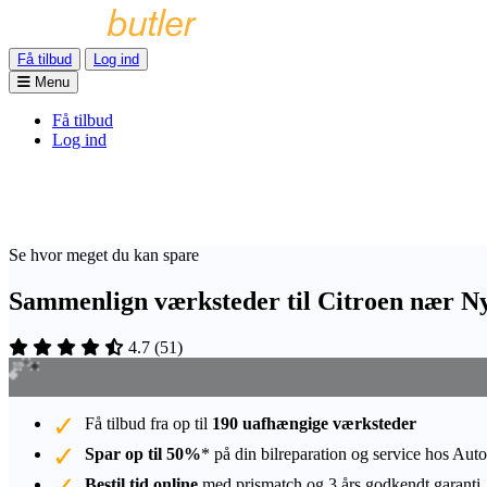
Få tilbud
Log ind
Menu
Få tilbud
Log ind
Se hvor meget du kan spare
Sammenlign værksteder til Citroen nær N
4.7
(
51
)
Få tilbud fra op til
190 uafhængige værksteder
Spar op til 50%
* på din bilreparation og service hos Auto
Bestil tid online
med prismatch og 3 års godkendt garanti