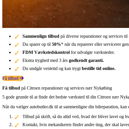
Sammenlign tilbud
på diverse reparationer og services ti
Du sparer op til
50%
* når du reparerer eller servicerer g
FDM Værkstedskontrol
for udvalgte værksteder.
Ekstra tryghed med 3 års
godkendt garanti.
Du undgår ventetid og kan trygt
bestille tid online.
Få tilbud
Få tilbud
på Citroen reparationer og services nær Nykøbing
5 gode grunde til at finde det bedste værksted til din Citroen nær Ny
Når du vælger autobutler.dk til at sammenligne din bilreparation, kan 
Tilbud på skrift, så du altid ved, hvad der bliver lavet og h
Kontakt, hvis mekanikeren finder andre ting, der skal laves