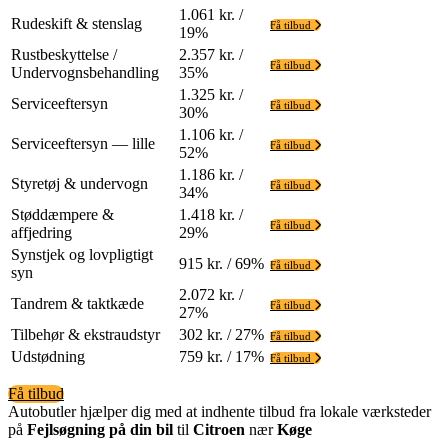
1.061 kr. /
Rudeskift & stenslag
Få tilbud
19%
Rustbeskyttelse /
2.357 kr. /
Få tilbud
Undervognsbehandling
35%
1.325 kr. /
Serviceeftersyn
Få tilbud
30%
1.106 kr. /
Serviceeftersyn — lille
Få tilbud
52%
1.186 kr. /
Styretøj & undervogn
Få tilbud
34%
Støddæmpere &
1.418 kr. /
Få tilbud
affjedring
29%
Synstjek og lovpligtigt
915 kr. / 69%
Få tilbud
syn
2.072 kr. /
Tandrem & taktkæde
Få tilbud
27%
Tilbehør & ekstraudstyr
302 kr. / 27%
Få tilbud
Udstødning
759 kr. / 17%
Få tilbud
Få tilbud
Autobutler hjælper dig med at indhente tilbud fra lokale værksteder
på
Fejlsøgning på din bil
til
Citroen
nær
Køge