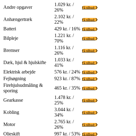
1.029 kr. /
Andre opgaver
Få tilbud
26%
2.102 kr. /
Anhængertræk
Få tilbud
22%
Batteri
429 kr. / 16%
Få tilbud
1.221 kr. /
Bilpleje
Få tilbud
70%
1.116 kr. /
Bremser
Få tilbud
26%
1.033 kr. /
Dæk, hjul & hjulskifte
Få tilbud
41%
Elektrisk arbejde
576 kr. / 24%
Få tilbud
Fejlsøgning
923 kr. / 87%
Få tilbud
Firehjulsudmåling &
465 kr. / 35%
Få tilbud
sporing
1.478 kr. /
Gearkasse
Få tilbud
25%
3.044 kr. /
Kobling
Få tilbud
34%
2.765 kr. /
Motor
Få tilbud
26%
Olieskift
997 kr. / 53%
Få tilbud