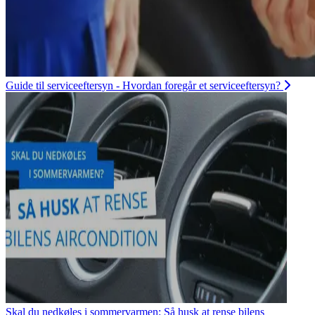
Guide til serviceeftersyn - Hvordan foregår et serviceeftersyn?
Skal du nedkøles i sommervarmen: Så husk at rense bilens