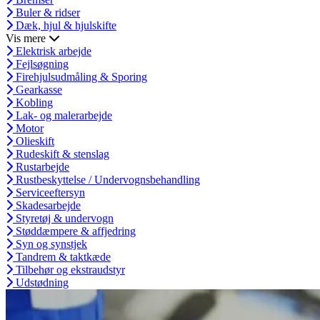
Buler & ridser
Dæk, hjul & hjulskifte
Vis mere
Elektrisk arbejde
Fejlsøgning
Firehjulsudmåling & Sporing
Gearkasse
Kobling
Lak- og malerarbejde
Motor
Olieskift
Rudeskift & stenslag
Rustarbejde
Rustbeskyttelse / Undervognsbehandling
Serviceeftersyn
Skadesarbejde
Styretøj & undervogn
Støddæmpere & affjedring
Syn og synstjek
Tandrem & taktkæde
Tilbehør og ekstraudstyr
Udstødning