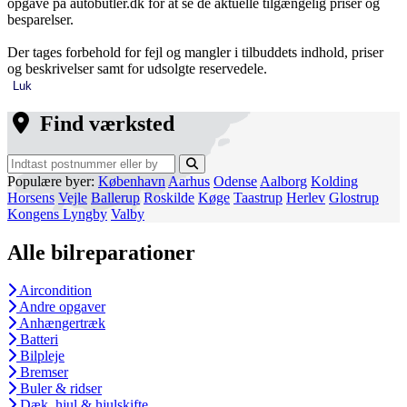
opgave på autobutler.dk for at se de aktuelle tilgængelig priser og
besparelser.
Der tages forbehold for fejl og mangler i tilbuddets indhold, priser
og beskrivelser samt for udsolgte reservedele.
Luk
Find værksted
Populære byer:
København
Aarhus
Odense
Aalborg
Kolding
Horsens
Vejle
Ballerup
Roskilde
Køge
Taastrup
Herlev
Glostrup
Kongens Lyngby
Valby
Alle bilreparationer
Aircondition
Andre opgaver
Anhængertræk
Batteri
Bilpleje
Bremser
Buler & ridser
Dæk, hjul & hjulskifte