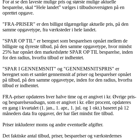
For at se den laveste mulige pris og største mulige aktuelle
besparelse, skal “Hele landet” vælges i tilbudsoversigten på en
oprettet opgave.
"FRA-PRISER" er den billigst tilgængelige aktuelle pris, på den
samme opgavetype, fra værksteder i hele landet.
"SPAR OP TIL" er beregnet som besparelsen opnået mellem de
billigste og dyreste tilbud, på den samme opgavetype, hvor mindst
25% har opnået den markedsførte SPAR OP TIL besparelse, inden
for den radius, hvorfra tilbud er indhentet.
"SPAR I GENNEMSNIT" og "GENNEMSNITSPRIS" er
beregnet som et samlet gennemsnit af priser og besparelser opnået
på tilbud, på den samme opgavetype, inden for den radius, hvorfra
tilbud er indhentet.
FRA-priser opdateres hver halve time og er angivet i kr. Øvrige pris-
og besparelsesudsagn, som er angivet i kr. eller procent, opdateres
en gang i kvartalet (1. jan., 1. apr., 1. jul. og 1 okt.) baseret på 12
måneders data fra opgaver, der har fået mindst fire tilbud.
Priser inkluderer moms og andre eventuelle afgifter.
Det faktiske antal tilbud, priser, besparelser og værkstedernes