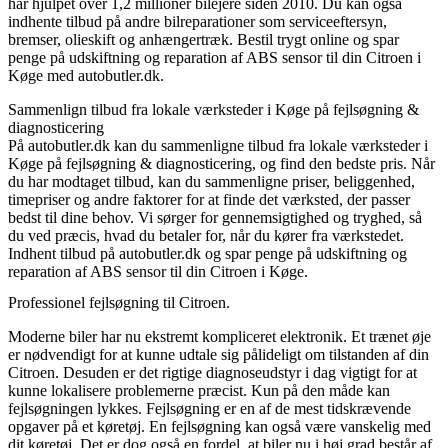
har hjulpet over 1,2 millioner bilejere siden 2010. Du kan også
indhente tilbud på andre bilreparationer som serviceeftersyn,
bremser, olieskift og anhængertræk. Bestil trygt online og spar
penge på udskiftning og reparation af ABS sensor til din Citroen i
Køge med autobutler.dk.
Sammenlign tilbud fra lokale værksteder i Køge på fejlsøgning &
diagnosticering
På autobutler.dk kan du sammenligne tilbud fra lokale værksteder i
Køge på fejlsøgning & diagnosticering, og find den bedste pris. Når
du har modtaget tilbud, kan du sammenligne priser, beliggenhed,
timepriser og andre faktorer for at finde det værksted, der passer
bedst til dine behov. Vi sørger for gennemsigtighed og tryghed, så
du ved præcis, hvad du betaler for, når du kører fra værkstedet.
Indhent tilbud på autobutler.dk og spar penge på udskiftning og
reparation af ABS sensor til din Citroen i Køge.
Professionel fejlsøgning til Citroen.
Moderne biler har nu ekstremt kompliceret elektronik. Et trænet øje
er nødvendigt for at kunne udtale sig pålideligt om tilstanden af din
Citroen. Desuden er det rigtige diagnoseudstyr i dag vigtigt for at
kunne lokalisere problemerne præcist. Kun på den måde kan
fejlsøgningen lykkes. Fejlsøgning er en af de mest tidskrævende
opgaver på et køretøj. En fejlsøgning kan også være vanskelig med
dit køretøj. Det er dog også en fordel, at biler nu i høj grad består af