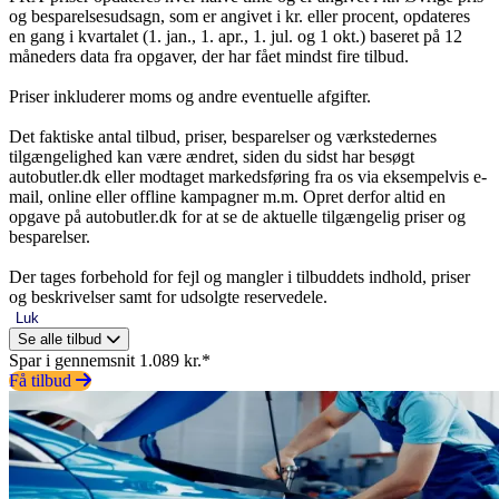
og besparelsesudsagn, som er angivet i kr. eller procent, opdateres
en gang i kvartalet (1. jan., 1. apr., 1. jul. og 1 okt.) baseret på 12
måneders data fra opgaver, der har fået mindst fire tilbud.
Priser inkluderer moms og andre eventuelle afgifter.
Det faktiske antal tilbud, priser, besparelser og værkstedernes
tilgængelighed kan være ændret, siden du sidst har besøgt
autobutler.dk eller modtaget markedsføring fra os via eksempelvis e-
mail, online eller offline kampagner m.m. Opret derfor altid en
opgave på autobutler.dk for at se de aktuelle tilgængelig priser og
besparelser.
Der tages forbehold for fejl og mangler i tilbuddets indhold, priser
og beskrivelser samt for udsolgte reservedele.
Luk
Se alle tilbud
Spar i gennemsnit 1.089 kr.*
Få tilbud