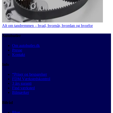
Alt om tandremmen – hvad, hvornår, hvordan og hvorfor
Autobutler
Om autobutler.dk
Presse
Kontakt
Info
*Priser og besparelser
FDM Værkstedskontrol
3 års garanti
Find værksted
Bilmærker
Bilråd
Blog