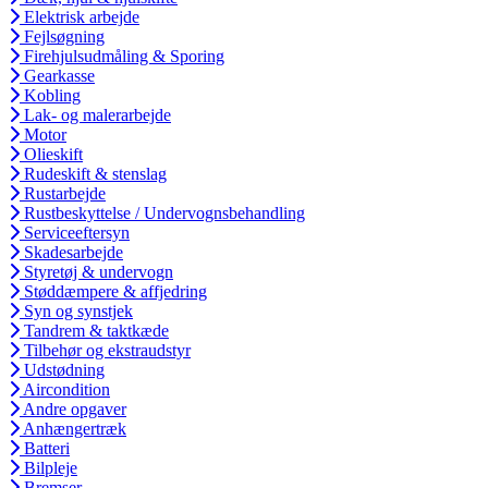
Elektrisk arbejde
Fejlsøgning
Firehjulsudmåling & Sporing
Gearkasse
Kobling
Lak- og malerarbejde
Motor
Olieskift
Rudeskift & stenslag
Rustarbejde
Rustbeskyttelse / Undervognsbehandling
Serviceeftersyn
Skadesarbejde
Styretøj & undervogn
Støddæmpere & affjedring
Syn og synstjek
Tandrem & taktkæde
Tilbehør og ekstraudstyr
Udstødning
Aircondition
Andre opgaver
Anhængertræk
Batteri
Bilpleje
Bremser