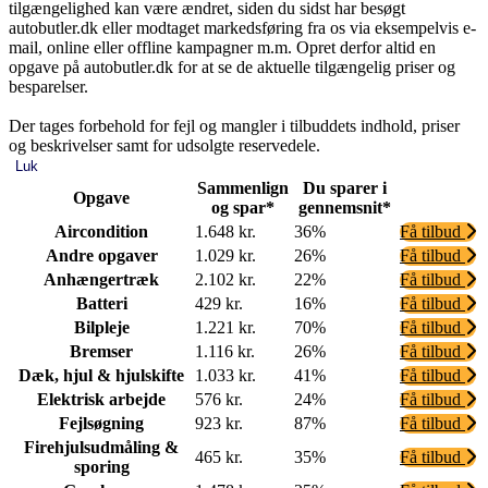
tilgængelighed kan være ændret, siden du sidst har besøgt
autobutler.dk eller modtaget markedsføring fra os via eksempelvis e-
mail, online eller offline kampagner m.m. Opret derfor altid en
opgave på autobutler.dk for at se de aktuelle tilgængelig priser og
besparelser.
Der tages forbehold for fejl og mangler i tilbuddets indhold, priser
og beskrivelser samt for udsolgte reservedele.
Luk
Sammenlign
Du sparer i
Opgave
og spar*
gennemsnit*
Aircondition
1.648 kr.
36%
Få tilbud
Andre opgaver
1.029 kr.
26%
Få tilbud
Anhængertræk
2.102 kr.
22%
Få tilbud
Batteri
429 kr.
16%
Få tilbud
Bilpleje
1.221 kr.
70%
Få tilbud
Bremser
1.116 kr.
26%
Få tilbud
Dæk, hjul & hjulskifte
1.033 kr.
41%
Få tilbud
Elektrisk arbejde
576 kr.
24%
Få tilbud
Fejlsøgning
923 kr.
87%
Få tilbud
Firehjulsudmåling &
465 kr.
35%
Få tilbud
sporing