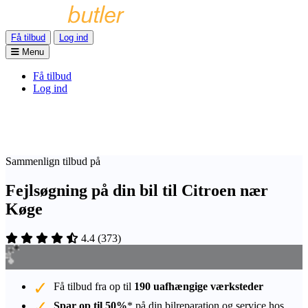
Få tilbud
Log ind
Menu
Få tilbud
Log ind
Sammenlign tilbud på
Fejlsøgning på din bil til Citroen nær
Køge
4.4
(
373
)
Få tilbud fra op til
190 uafhængige værksteder
Spar op til 50%
* på din bilreparation og service hos