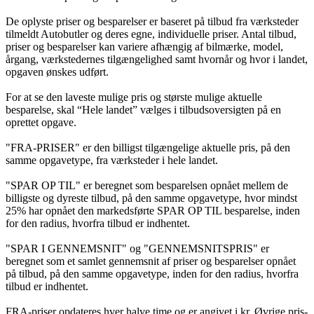
De oplyste priser og besparelser er baseret på tilbud fra værksteder
tilmeldt Autobutler og deres egne, individuelle priser. Antal tilbud,
priser og besparelser kan variere afhængig af bilmærke, model,
årgang, værkstedernes tilgængelighed samt hvornår og hvor i landet,
opgaven ønskes udført.
For at se den laveste mulige pris og største mulige aktuelle
besparelse, skal “Hele landet” vælges i tilbudsoversigten på en
oprettet opgave.
"FRA-PRISER" er den billigst tilgængelige aktuelle pris, på den
samme opgavetype, fra værksteder i hele landet.
"SPAR OP TIL" er beregnet som besparelsen opnået mellem de
billigste og dyreste tilbud, på den samme opgavetype, hvor mindst
25% har opnået den markedsførte SPAR OP TIL besparelse, inden
for den radius, hvorfra tilbud er indhentet.
"SPAR I GENNEMSNIT" og "GENNEMSNITSPRIS" er
beregnet som et samlet gennemsnit af priser og besparelser opnået
på tilbud, på den samme opgavetype, inden for den radius, hvorfra
tilbud er indhentet.
FRA-priser opdateres hver halve time og er angivet i kr. Øvrige pris-