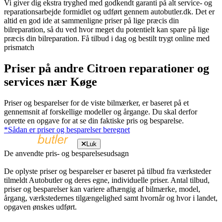
Vi giver dig ekstra tryghed med godkendt garanti på alt service- og
reparationsarbejde formidlet og udført gennem autobutler.dk. Det er
altid en god ide at sammenligne priser på lige præcis din
bilreparation, så du ved hvor meget du potentielt kan spare på lige
præcis din bilreparation. Få tilbud i dag og bestilt trygt online med
prismatch
Priser på andre Citroen reparationer og
services nær Køge
Priser og besparelser for de viste bilmærker, er baseret på et
gennemsnit af forskellige modeller og årgange. Du skal derfor
oprette en opgave for at se din faktiske pris og besparelse.
*Sådan er priser og besparelser beregnet
Luk
De anvendte pris- og besparelsesudsagn
De oplyste priser og besparelser er baseret på tilbud fra værksteder
tilmeldt Autobutler og deres egne, individuelle priser. Antal tilbud,
priser og besparelser kan variere afhængig af bilmærke, model,
årgang, værkstedernes tilgængelighed samt hvornår og hvor i landet,
opgaven ønskes udført.