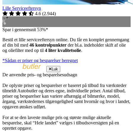
Lille Serviceeftersyn
4.6
(
2.944
)
Spar i gennemsnit 53%*
Bestil et lille serviceeftersyn online. Du får en komplet gennemgang
af din bil med
46 kontrolpunkter
der bl.a. indeholder skift af olie
og oliefilter med op til
4 liter kvalitetsolie
.
*Sådan er priser og besparelser beregnet
Luk
De anvendte pris- og besparelsesudsagn
De oplyste priser og besparelser er baseret på tilbud fra værksteder
tilmeldt Autobutler og deres egne, individuelle priser. Antal tilbud,
priser og besparelser kan variere afhængig af bilmærke, model,
årgang, værkstedernes tilgængelighed samt hvornår og hvor i landet,
opgaven ønskes udført.
For at se den laveste mulige pris og største mulige aktuelle
besparelse, skal “Hele landet” vælges i tilbudsoversigten på en
oprettet opgave.