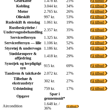
Gearkasse
1.478 kr.
25%
Få tilbud
Kobling
3.044 kr.
34%
Få tilbud
Motor
2.765 kr.
26%
Få tilbud
Olieskift
997 kr.
53%
Få tilbud
Rudeskift & stenslag
1.061 kr.
19%
Få tilbud
Rustbeskyttelse /
2.357 kr.
35%
Få tilbud
Undervognsbehandling
Serviceeftersyn
1.325 kr.
30%
Få tilbud
Serviceeftersyn — lille
1.106 kr.
52%
Få tilbud
Styretøj & undervogn
1.186 kr.
34%
Få tilbud
Støddæmpere &
1.418 kr.
29%
Få tilbud
affjedring
Synstjek og lovpligtigt
915 kr.
69%
Få tilbud
syn
Tandrem & taktkæde
2.072 kr.
27%
Få tilbud
Tilbehør &
302 kr.
27%
Få tilbud
ekstraudstyr
Udstødning
759 kr.
17%
Få tilbud
Spar i
Opgave
gennemsnit*
1.648 kr. /
Aircondition
Få tilbud
36%