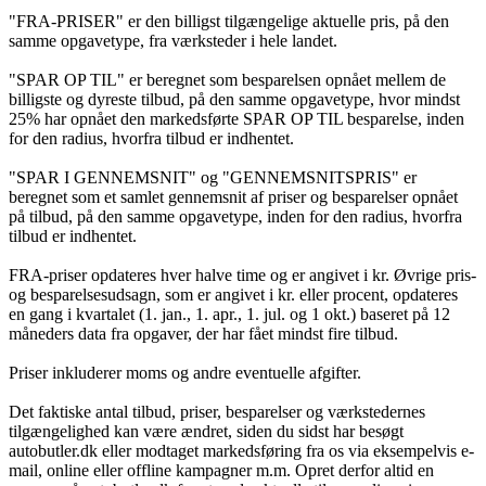
"FRA-PRISER" er den billigst tilgængelige aktuelle pris, på den
samme opgavetype, fra værksteder i hele landet.
"SPAR OP TIL" er beregnet som besparelsen opnået mellem de
billigste og dyreste tilbud, på den samme opgavetype, hvor mindst
25% har opnået den markedsførte SPAR OP TIL besparelse, inden
for den radius, hvorfra tilbud er indhentet.
"SPAR I GENNEMSNIT" og "GENNEMSNITSPRIS" er
beregnet som et samlet gennemsnit af priser og besparelser opnået
på tilbud, på den samme opgavetype, inden for den radius, hvorfra
tilbud er indhentet.
FRA-priser opdateres hver halve time og er angivet i kr. Øvrige pris-
og besparelsesudsagn, som er angivet i kr. eller procent, opdateres
en gang i kvartalet (1. jan., 1. apr., 1. jul. og 1 okt.) baseret på 12
måneders data fra opgaver, der har fået mindst fire tilbud.
Priser inkluderer moms og andre eventuelle afgifter.
Det faktiske antal tilbud, priser, besparelser og værkstedernes
tilgængelighed kan være ændret, siden du sidst har besøgt
autobutler.dk eller modtaget markedsføring fra os via eksempelvis e-
mail, online eller offline kampagner m.m. Opret derfor altid en