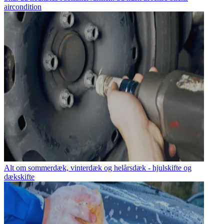
aircondition
Alt om sommerdæk, vinterdæk og helårsdæk - hjulskifte og
dækskifte