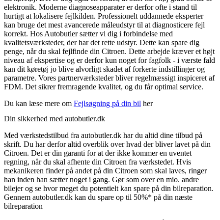
elektronik. Moderne diagnoseapparater er derfor ofte i stand til
hurtigt at lokalisere fejlkilden. Professionelt uddannede eksperter
kan bruge det mest avancerede måleudstyr til at diagnosticere fejl
korrekt. Hos Autobutler sætter vi dig i forbindelse med
kvalitetsværksteder, der har det rette udstyr. Dette kan spare dig
penge, når du skal fejlfinde din Citroen. Dette arbejde kræver et højt
niveau af ekspertise og er derfor kun noget for fagfolk - i værste fald
kan dit køretøj jo blive alvorligt skadet af forkerte indstillinger og
parametre. Vores partnerværksteder bliver regelmæssigt inspiceret af
FDM. Det sikrer fremragende kvalitet, og du får optimal service.
Du kan læse mere om
Fejlsøgning på din bil
her
Din sikkerhed med autobutler.dk
Med værkstedstilbud fra autobutler.dk har du altid dine tilbud på
skrift. Du har derfor altid overblik over hvad der bliver lavet på din
Citroen. Det er din garanti for at der ikke kommer en uventet
regning, når du skal afhente din Citroen fra værkstedet. Hvis
mekanikeren finder på andet på din Citroen som skal laves, ringer
han inden han sætter noget i gang. Gør som over en mio. andre
bilejer og se hvor meget du potentielt kan spare på din bilreparation.
Gennem autobutler.dk kan du spare op til 50%* på din næste
bilreparation