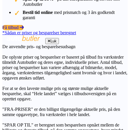
Autobutler
Bestil tid online
med prismatch og 3 års godkendt
garanti
Få tilbud
*Sådan er priser og besparelser beregnet
Luk
De anvendte pris- og besparelsesudsagn
De oplyste priser og besparelser er baseret på tilbud fra værksteder
tilmeldt Autobutler og deres egne, individuelle priser. Antal tilbud,
priser og besparelser kan variere afhængig af bilmærke, model,
årgang, værkstedernes tilgængelighed samt hvornår og hvor i landet,
opgaven ønskes udført.
For at se den laveste mulige pris og største mulige aktuelle
besparelse, skal “Hele landet” vælges i tilbudsoversigten på en
oprettet opgave.
"FRA-PRISER" er den billigst tilgængelige aktuelle pris, på den
samme opgavetype, fra værksteder i hele landet.
"SPAR OP TIL" er beregnet som besparelsen opnået mellem de