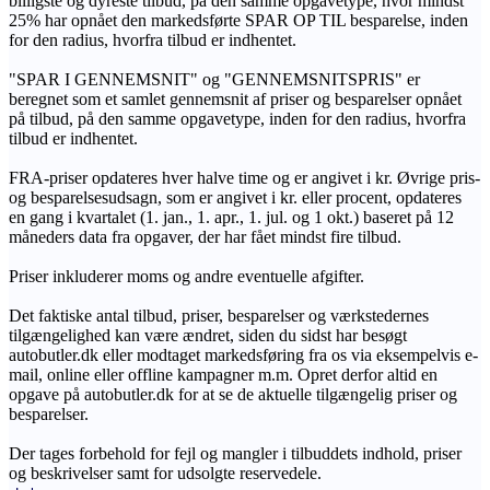
billigste og dyreste tilbud, på den samme opgavetype, hvor mindst
25% har opnået den markedsførte SPAR OP TIL besparelse, inden
for den radius, hvorfra tilbud er indhentet.
"SPAR I GENNEMSNIT" og "GENNEMSNITSPRIS" er
beregnet som et samlet gennemsnit af priser og besparelser opnået
på tilbud, på den samme opgavetype, inden for den radius, hvorfra
tilbud er indhentet.
FRA-priser opdateres hver halve time og er angivet i kr. Øvrige pris-
og besparelsesudsagn, som er angivet i kr. eller procent, opdateres
en gang i kvartalet (1. jan., 1. apr., 1. jul. og 1 okt.) baseret på 12
måneders data fra opgaver, der har fået mindst fire tilbud.
Priser inkluderer moms og andre eventuelle afgifter.
Det faktiske antal tilbud, priser, besparelser og værkstedernes
tilgængelighed kan være ændret, siden du sidst har besøgt
autobutler.dk eller modtaget markedsføring fra os via eksempelvis e-
mail, online eller offline kampagner m.m. Opret derfor altid en
opgave på autobutler.dk for at se de aktuelle tilgængelig priser og
besparelser.
Der tages forbehold for fejl og mangler i tilbuddets indhold, priser
og beskrivelser samt for udsolgte reservedele.