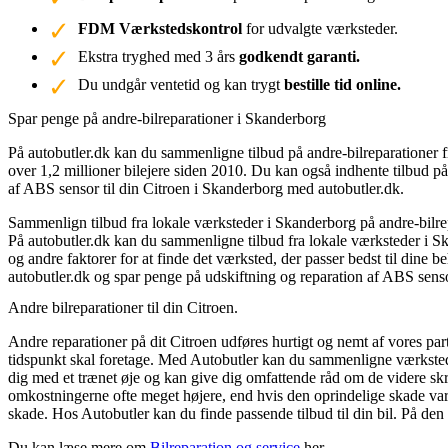
FDM Værkstedskontrol
for udvalgte værksteder.
Ekstra tryghed med 3 års
godkendt garanti.
Du undgår ventetid og kan trygt
bestille tid online.
Spar penge på andre-bilreparationer i Skanderborg
På autobutler.dk kan du sammenligne tilbud på andre-bilreparationer f
over 1,2 millioner bilejere siden 2010. Du kan også indhente tilbud på
af ABS sensor til din Citroen i Skanderborg med autobutler.dk.
Sammenlign tilbud fra lokale værksteder i Skanderborg på andre-bilre
På autobutler.dk kan du sammenligne tilbud fra lokale værksteder i Sk
og andre faktorer for at finde det værksted, der passer bedst til dine 
autobutler.dk og spar penge på udskiftning og reparation af ABS senso
Andre bilreparationer til din Citroen.
Andre reparationer på dit Citroen udføres hurtigt og nemt af vores partne
tidspunkt skal foretage. Med Autobutler kan du sammenligne værksteder
dig med et trænet øje og kan give dig omfattende råd om de videre sk
omkostningerne ofte meget højere, end hvis den oprindelige skade var 
skade. Hos Autobutler kan du finde passende tilbud til din bil. På den
Du kan læse mere om
Bilreparation og service
her