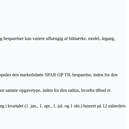
r og besparelser kan variere afhængig af bilmærke, model, årgang,
 opnået den markedsførte SPAR OP TIL besparelse, inden for den
amme opgavetype, inden for den radius, hvorfra tilbud er
i kvartalet (1. jan., 1. apr., 1. jul. og 1 okt.) baseret på 12 måneders