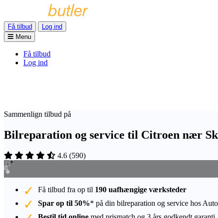
Få tilbud
Log ind
Menu
Få tilbud
Log ind
Sammenlign tilbud på
Bilreparation og service til Citroen nær 
4.6
(
590
)
Få tilbud fra op til
190 uafhængige værksteder
Spar op til 50%
* på din bilreparation og service hos Auto
Bestil tid online
med prismatch og 3 års godkendt garanti