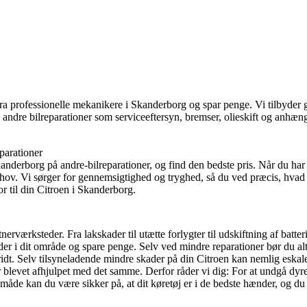
ra professionelle mekanikere i Skanderborg og spar penge. Vi tilbyder ge
 andre bilreparationer som serviceeftersyn, bremser, olieskift og anhæng
parationer
anderborg på andre-bilreparationer, og find den bedste pris. Når du har
behov. Vi sørger for gennemsigtighed og tryghed, så du ved præcis, hvad 
r til din Citroen i Skanderborg.
rværksteder. Fra lakskader til utætte forlygter til udskiftning af batterie
 i dit område og spare penge. Selv ved mindre reparationer bør du alti
ridt. Selv tilsyneladende mindre skader på din Citroen kan nemlig eska
blevet afhjulpet med det samme. Derfor råder vi dig: For at undgå dyre 
 måde kan du være sikker på, at dit køretøj er i de bedste hænder, og d