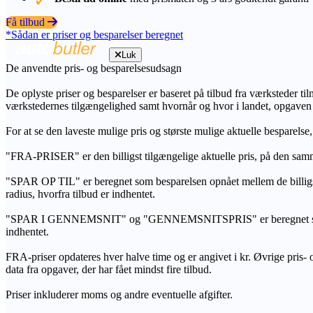
Få tilbud
*Sådan er priser og besparelser beregnet
Luk
De anvendte pris- og besparelsesudsagn
De oplyste priser og besparelser er baseret på tilbud fra værksteder ti
værkstedernes tilgængelighed samt hvornår og hvor i landet, opgaven
For at se den laveste mulige pris og største mulige aktuelle besparelse
"FRA-PRISER" er den billigst tilgængelige aktuelle pris, på den samm
"SPAR OP TIL" er beregnet som besparelsen opnået mellem de billig
radius, hvorfra tilbud er indhentet.
"SPAR I GENNEMSNIT" og "GENNEMSNITSPRIS" er beregnet som et sam
indhentet.
FRA-priser opdateres hver halve time og er angivet i kr. Øvrige pris- og
data fra opgaver, der har fået mindst fire tilbud.
Priser inkluderer moms og andre eventuelle afgifter.