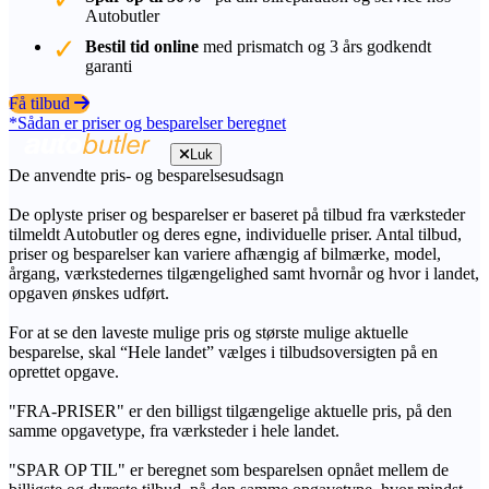
Autobutler
Bestil tid online
med prismatch og 3 års godkendt
garanti
Få tilbud
*Sådan er priser og besparelser beregnet
Luk
De anvendte pris- og besparelsesudsagn
De oplyste priser og besparelser er baseret på tilbud fra værksteder
tilmeldt Autobutler og deres egne, individuelle priser. Antal tilbud,
priser og besparelser kan variere afhængig af bilmærke, model,
årgang, værkstedernes tilgængelighed samt hvornår og hvor i landet,
opgaven ønskes udført.
For at se den laveste mulige pris og største mulige aktuelle
besparelse, skal “Hele landet” vælges i tilbudsoversigten på en
oprettet opgave.
"FRA-PRISER" er den billigst tilgængelige aktuelle pris, på den
samme opgavetype, fra værksteder i hele landet.
"SPAR OP TIL" er beregnet som besparelsen opnået mellem de