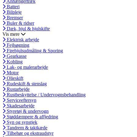
Anhængertræk
Batteri
Bilpleje
Bremser
Buler & ridser
Dæk, hjul & hjulskifte
Vis mere
Elektrisk arbejde
Fejlsøgning
Firehjulsudmåling & Sporing
Gearkasse
Kobling
Lak- og malerarbejde
Motor
Olieskift
Rudeskift & stenslag
Rustarbejde
Rustbeskyttelse / Undervognsbehandling
Serviceeftersyn
Skadesarbejde
Styretøj & undervogn
Støddæmpere & affjedring
Syn og synstjek
Tandrem & taktkæde
Tilbehør og ekstraudstyr