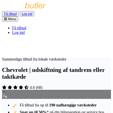
Få tilbud
Log ind
Menu
Få tilbud
Log ind
Sammenlign tilbud fra lokale værksteder
Chevrolet | udskiftning af tandrem eller
taktkæde
4.6
(
68
)
Få tilbud fra op til
190 uafhængige værksteder
Spar op til 50%
* på din bilreparation og service hos