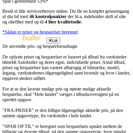
Spar i gennemsnit 53%*
Bestil et lille serviceeftersyn online. Du får en komplet gennemgang
af din bil med
46 kontrolpunkter
der bl.a. indeholder skift af olie
og oliefilter med op til
4 liter kvalitetsolie
.
*Sådan er priser og besparelser beregnet
Luk
De anvendte pris- og besparelsesudsagn
De oplyste priser og besparelser er baseret på tilbud fra værksteder
tilmeldt Autobutler og deres egne, individuelle priser. Antal tilbud,
priser og besparelser kan variere afhængig af bilmærke, model,
årgang, værkstedernes tilgængelighed samt hvornår og hvor i landet,
opgaven ønskes udført.
For at se den laveste mulige pris og største mulige aktuelle
besparelse, skal “Hele landet” vælges i tilbudsoversigten på en
oprettet opgave.
"FRA-PRISER" er den billigst tilgængelige aktuelle pris, på den
samme opgavetype, fra værksteder i hele landet.
"SPAR OP TIL" er beregnet som besparelsen opnået mellem de
billigste og dyreste tilbud, på den samme opgavetype, hvor mindst