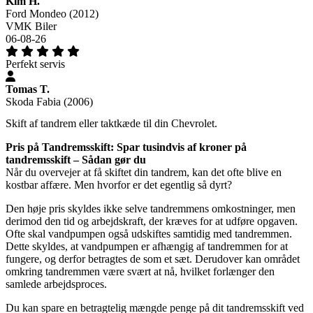
Kim H.
Ford Mondeo (2012)
VMK Biler
06-08-26
Perfekt servis
Tomas T.
Skoda Fabia (2006)
Skift af tandrem eller taktkæde til din Chevrolet.
Pris på Tandremsskift: Spar tusindvis af kroner på
tandremsskift – Sådan gør du
Når du overvejer at få skiftet din tandrem, kan det ofte blive en
kostbar affære. Men hvorfor er det egentlig så dyrt?
Den høje pris skyldes ikke selve tandremmens omkostninger, men
derimod den tid og arbejdskraft, der kræves for at udføre opgaven.
Ofte skal vandpumpen også udskiftes samtidig med tandremmen.
Dette skyldes, at vandpumpen er afhængig af tandremmen for at
fungere, og derfor betragtes de som et sæt. Derudover kan området
omkring tandremmen være svært at nå, hvilket forlænger den
samlede arbejdsproces.
Du kan spare en betragtelig mængde penge på dit tandremsskift ved