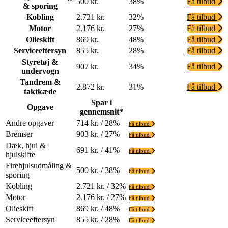
500 kr.
38%
Få tilbud
& sporing
Kobling
2.721 kr.
32%
Få tilbud
Motor
2.176 kr.
27%
Få tilbud
Olieskift
869 kr.
48%
Få tilbud
Serviceeftersyn
855 kr.
28%
Få tilbud
Styretøj &
907 kr.
34%
Få tilbud
undervogn
Tandrem &
2.872 kr.
31%
Få tilbud
taktkæde
Spar i
Opgave
gennemsnit*
Andre opgaver
714 kr. / 28%
Få tilbud
Bremser
903 kr. / 27%
Få tilbud
Dæk, hjul &
691 kr. / 41%
Få tilbud
hjulskifte
Firehjulsudmåling &
500 kr. / 38%
Få tilbud
sporing
Kobling
2.721 kr. / 32%
Få tilbud
Motor
2.176 kr. / 27%
Få tilbud
Olieskift
869 kr. / 48%
Få tilbud
Serviceeftersyn
855 kr. / 28%
Få tilbud