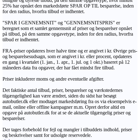
billigste og dyreste tilbud, på den samme opgavetype, hvor mindst
25% har opnået den markedsførte SPAR OP TIL besparelse, inden
for den radius, hvorfra tilbud er indhentet.
"SPAR I GENNEMSNIT" og "GENNEMSNITSPRIS" er
beregnet som et samlet gennemsnit af priser og besparelser opnået
på tilbud, på den samme opgavetype, inden for den radius, hvorfra
tilbud er indhentet.
FRA-priser opdateres hver halve time og er angivet i kr. Øvrige pris-
og besparelsesudsagn, som er angivet i kr. eller procent, opdateres
en gang i kvartalet (1. jan., 1. apr., 1. jul. og 1 okt.) baseret på 12
måneders data fra opgaver, der har fået mindst fire tilbud.
Priser inkluderer moms og andre eventuelle afgifter.
Det faktiske antal tilbud, priser, besparelser og værkstedernes
tilgængelighed kan være ændret, siden du sidst har besøgt
autobutler.dk eller modtaget markedsføring fra os via eksempelvis e-
mail, online eller offline kampagner m.m. Opret derfor altid en
opgave på autobutler.dk for at se de aktuelle tilgængelig priser og
besparelser.
Der tages forbehold for fejl og mangler i tilbuddets indhold, priser
og beskrivelser samt for udsolgte reservedele.