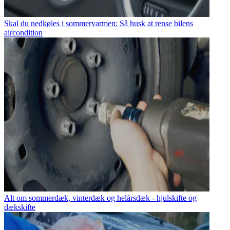
Skal du nedkøles i sommervarmen: Så husk at rense bilens
aircondition
Alt om sommerdæk, vinterdæk og helårsdæk - hjulskifte og
dækskifte