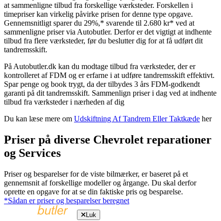
at sammenligne tilbud fra forskellige værksteder. Forskellen i
timepriser kan virkelig påvirke prisen for denne type opgave.
Gennemsnitligt sparer du 29%,* svarende til 2.680 kr* ved at
sammenligne priser via Autobutler. Derfor er det vigtigt at indhente
tilbud fra flere værksteder, før du beslutter dig for at få udført dit
tandremsskift.
På Autobutler.dk kan du modtage tilbud fra værksteder, der er
kontrolleret af FDM og er erfarne i at udføre tandremsskift effektivt.
Spar penge og book trygt, da der tilbydes 3 års FDM-godkendt
garanti på dit tandremsskift. Sammenlign priser i dag ved at indhente
tilbud fra værksteder i nærheden af dig
Du kan læse mere om
Udskiftning Af Tandrem Eller Taktkæde
her
Priser på diverse Chevrolet reparationer
og Services
Priser og besparelser for de viste bilmærker, er baseret på et
gennemsnit af forskellige modeller og årgange. Du skal derfor
oprette en opgave for at se din faktiske pris og besparelse.
*Sådan er priser og besparelser beregnet
Luk