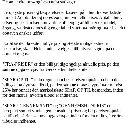
De anvendte pris- og besparelsesudsagn
De oplyste priser og besparelser er baseret på tilbud fra værksteder
tilmeldt Autobutler og deres egne, individuelle priser. Antal tilbud,
priser og besparelser kan variere afhængig af bilmærke, model,
årgang, værkstedernes tilgængelighed samt hvornår og hvor i landet,
opgaven ønskes udført.
For at se den laveste mulige pris og største mulige aktuelle
besparelse, skal “Hele landet” vælges i tilbudsoversigten på en
oprettet opgave.
"FRA-PRISER" er den billigst tilgængelige aktuelle pris, på den
samme opgavetype, fra værksteder i hele landet.
"SPAR OP TIL" er beregnet som besparelsen opnået mellem de
billigste og dyreste tilbud, på den samme opgavetype, hvor mindst
25% har opnået den markedsførte SPAR OP TIL besparelse, inden
for den radius, hvorfra tilbud er indhentet.
"SPAR I GENNEMSNIT" og "GENNEMSNITSPRIS" er
beregnet som et samlet gennemsnit af priser og besparelser opnået
på tilbud, på den samme opgavetype, inden for den radius, hvorfra
tilbud er indhentet.