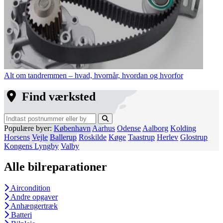
Alt om tandremmen – hvad, hvornår, hvordan og hvorfor
Find værksted
Populære byer:
København
Aarhus
Odense
Aalborg
Kolding
Horsens
Vejle
Ballerup
Roskilde
Køge
Taastrup
Herlev
Glostrup
Kongens Lyngby
Valby
Alle bilreparationer
Aircondition
Andre opgaver
Anhængertræk
Batteri