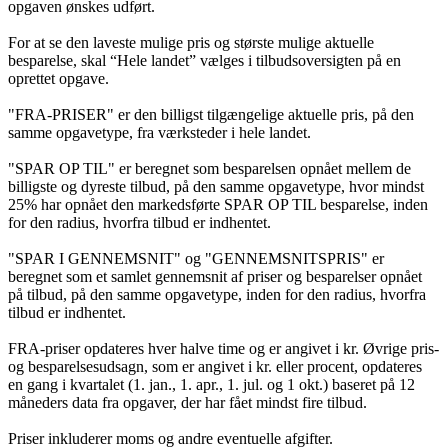
opgaven ønskes udført.
For at se den laveste mulige pris og største mulige aktuelle
besparelse, skal “Hele landet” vælges i tilbudsoversigten på en
oprettet opgave.
"FRA-PRISER" er den billigst tilgængelige aktuelle pris, på den
samme opgavetype, fra værksteder i hele landet.
"SPAR OP TIL" er beregnet som besparelsen opnået mellem de
billigste og dyreste tilbud, på den samme opgavetype, hvor mindst
25% har opnået den markedsførte SPAR OP TIL besparelse, inden
for den radius, hvorfra tilbud er indhentet.
"SPAR I GENNEMSNIT" og "GENNEMSNITSPRIS" er
beregnet som et samlet gennemsnit af priser og besparelser opnået
på tilbud, på den samme opgavetype, inden for den radius, hvorfra
tilbud er indhentet.
FRA-priser opdateres hver halve time og er angivet i kr. Øvrige pris-
og besparelsesudsagn, som er angivet i kr. eller procent, opdateres
en gang i kvartalet (1. jan., 1. apr., 1. jul. og 1 okt.) baseret på 12
måneders data fra opgaver, der har fået mindst fire tilbud.
Priser inkluderer moms og andre eventuelle afgifter.