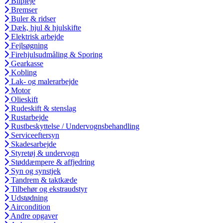
Bilpleje
Bremser
Buler & ridser
Dæk, hjul & hjulskifte
Elektrisk arbejde
Fejlsøgning
Firehjulsudmåling & Sporing
Gearkasse
Kobling
Lak- og malerarbejde
Motor
Olieskift
Rudeskift & stenslag
Rustarbejde
Rustbeskyttelse / Undervognsbehandling
Serviceeftersyn
Skadesarbejde
Styretøj & undervogn
Støddæmpere & affjedring
Syn og synstjek
Tandrem & taktkæde
Tilbehør og ekstraudstyr
Udstødning
Aircondition
Andre opgaver