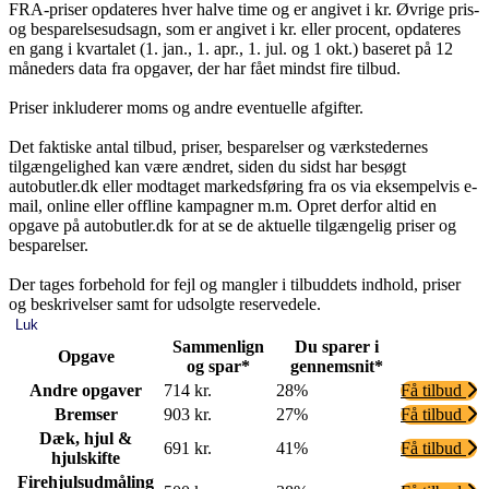
FRA-priser opdateres hver halve time og er angivet i kr. Øvrige pris-
og besparelsesudsagn, som er angivet i kr. eller procent, opdateres
en gang i kvartalet (1. jan., 1. apr., 1. jul. og 1 okt.) baseret på 12
måneders data fra opgaver, der har fået mindst fire tilbud.
Priser inkluderer moms og andre eventuelle afgifter.
Det faktiske antal tilbud, priser, besparelser og værkstedernes
tilgængelighed kan være ændret, siden du sidst har besøgt
autobutler.dk eller modtaget markedsføring fra os via eksempelvis e-
mail, online eller offline kampagner m.m. Opret derfor altid en
opgave på autobutler.dk for at se de aktuelle tilgængelig priser og
besparelser.
Der tages forbehold for fejl og mangler i tilbuddets indhold, priser
og beskrivelser samt for udsolgte reservedele.
Luk
Sammenlign
Du sparer i
Opgave
og spar*
gennemsnit*
Andre opgaver
714 kr.
28%
Få tilbud
Bremser
903 kr.
27%
Få tilbud
Dæk, hjul &
691 kr.
41%
Få tilbud
hjulskifte
Firehjulsudmåling