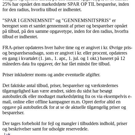
25% har opnået den markedsførte SPAR OP TIL besparelse, inden
for den radius, hvorfra tilbud er indhentet.
"SPAR I GENNEMSNIT" og "GENNEMSNITSPRIS" er
beregnet som et samlet gennemsnit af priser og besparelser opnået
på tilbud, på den samme opgavetype, inden for den radius, hvorfra
tilbud er indhentet.
FRA-priser opdateres hver halve time og er angivet i kr. Øvrige pris-
og besparelsesudsagn, som er angivet i kr. eller procent, opdateres
en gang i kvartalet (1. jan., 1. apr., 1. jul. og 1 okt.) baseret på 12
måneders data fra opgaver, der har fået mindst fire tilbud.
Priser inkluderer moms og andre eventuelle afgifter.
Det faktiske antal tilbud, priser, besparelser og værkstedernes
tilgængelighed kan være ændret, siden du sidst har besøgt
autobutler.dk eller modtaget markedsføring fra os via eksempelvis e-
mail, online eller offline kampagner m.m. Opret derfor altid en
opgave på autobutler.dk for at se de aktuelle tilgængelig priser og
besparelser.
Der tages forbehold for fejl og mangler i tilbuddets indhold, priser
og beskrivelser samt for udsolgte reservedele.
Luk