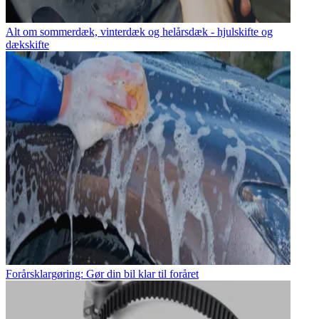
Alt om sommerdæk, vinterdæk og helårsdæk - hjulskifte og
dækskifte
Forårsklargøring: Gør din bil klar til foråret