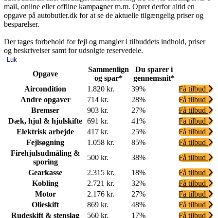
mail, online eller offline kampagner m.m. Opret derfor altid en
opgave på autobutler.dk for at se de aktuelle tilgængelig priser og
besparelser.
Der tages forbehold for fejl og mangler i tilbuddets indhold, priser
og beskrivelser samt for udsolgte reservedele.
Luk
Sammenlign
Du sparer i
Opgave
og spar*
gennemsnit*
Aircondition
1.820 kr.
39%
Få tilbud
Andre opgaver
714 kr.
28%
Få tilbud
Bremser
903 kr.
27%
Få tilbud
Dæk, hjul & hjulskifte
691 kr.
41%
Få tilbud
Elektrisk arbejde
417 kr.
25%
Få tilbud
Fejlsøgning
1.058 kr.
85%
Få tilbud
Firehjulsudmåling &
500 kr.
38%
Få tilbud
sporing
Gearkasse
2.315 kr.
18%
Få tilbud
Kobling
2.721 kr.
32%
Få tilbud
Motor
2.176 kr.
27%
Få tilbud
Olieskift
869 kr.
48%
Få tilbud
Rudeskift & stenslag
560 kr.
17%
Få tilbud