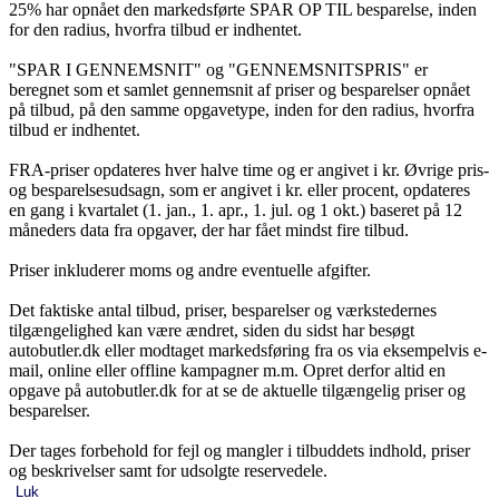
25% har opnået den markedsførte SPAR OP TIL besparelse, inden
for den radius, hvorfra tilbud er indhentet.
"SPAR I GENNEMSNIT" og "GENNEMSNITSPRIS" er
beregnet som et samlet gennemsnit af priser og besparelser opnået
på tilbud, på den samme opgavetype, inden for den radius, hvorfra
tilbud er indhentet.
FRA-priser opdateres hver halve time og er angivet i kr. Øvrige pris-
og besparelsesudsagn, som er angivet i kr. eller procent, opdateres
en gang i kvartalet (1. jan., 1. apr., 1. jul. og 1 okt.) baseret på 12
måneders data fra opgaver, der har fået mindst fire tilbud.
Priser inkluderer moms og andre eventuelle afgifter.
Det faktiske antal tilbud, priser, besparelser og værkstedernes
tilgængelighed kan være ændret, siden du sidst har besøgt
autobutler.dk eller modtaget markedsføring fra os via eksempelvis e-
mail, online eller offline kampagner m.m. Opret derfor altid en
opgave på autobutler.dk for at se de aktuelle tilgængelig priser og
besparelser.
Der tages forbehold for fejl og mangler i tilbuddets indhold, priser
og beskrivelser samt for udsolgte reservedele.
Luk