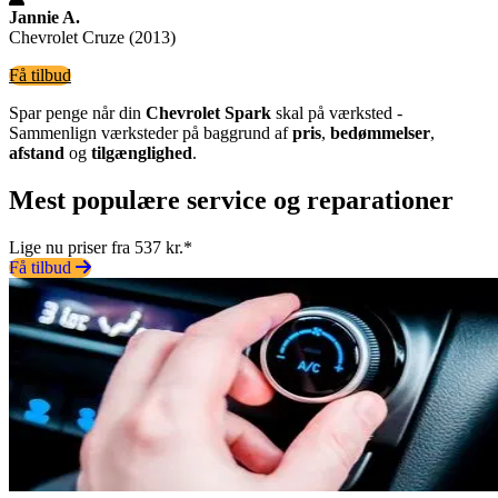
Jannie A.
Chevrolet Cruze (2013)
Få tilbud
Spar penge når din
Chevrolet Spark
skal på værksted -
Sammenlign værksteder på baggrund af
pris
,
bedømmelser
,
afstand
og
tilgænglighed
.
Mest populære service og reparationer
Lige nu priser fra 537 kr.*
Få tilbud