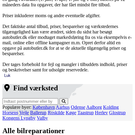
måneders data fra opgaver, der har fået mindst fire tilbud.
Priser inkluderer moms og andre eventuelle afgifter.
Det faktiske antal tilbud, priser, besparelser og værkstedernes
tilgængelighed kan være ændret, siden du sidst har besøgt
autobutler.dk eller modtaget markedsføring fra os via eksempelvis e-
mail, online eller offline kampagner m.m. Opret derfor altid en
opgave på autobutler.dk for at se de aktuelle tilgængelig priser og
besparelser.
Der tages forbehold for fejl og mangler i tilbuddets indhold, priser
og beskrivelser samt for udsolgte reservedele.
Luk
Find værksted
Populære byer:
København
Aarhus
Odense
Aalborg
Kolding
Horsens
Vejle
Ballerup
Roskilde
Køge
Taastrup
Herlev
Glostrup
Kongens Lyngby
Valby
Alle bilreparationer