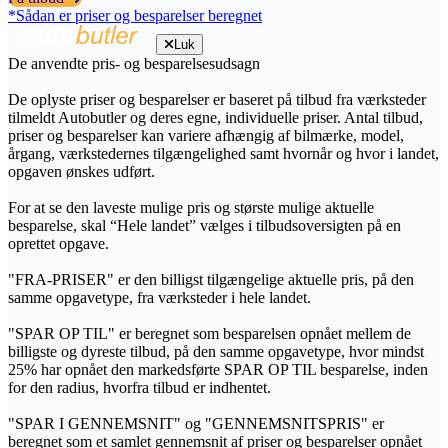
*Sådan er priser og besparelser beregnet
Luk
De anvendte pris- og besparelsesudsagn
De oplyste priser og besparelser er baseret på tilbud fra værksteder
tilmeldt Autobutler og deres egne, individuelle priser. Antal tilbud,
priser og besparelser kan variere afhængig af bilmærke, model,
årgang, værkstedernes tilgængelighed samt hvornår og hvor i landet,
opgaven ønskes udført.
For at se den laveste mulige pris og største mulige aktuelle
besparelse, skal “Hele landet” vælges i tilbudsoversigten på en
oprettet opgave.
"FRA-PRISER" er den billigst tilgængelige aktuelle pris, på den
samme opgavetype, fra værksteder i hele landet.
"SPAR OP TIL" er beregnet som besparelsen opnået mellem de
billigste og dyreste tilbud, på den samme opgavetype, hvor mindst
25% har opnået den markedsførte SPAR OP TIL besparelse, inden
for den radius, hvorfra tilbud er indhentet.
"SPAR I GENNEMSNIT" og "GENNEMSNITSPRIS" er
beregnet som et samlet gennemsnit af priser og besparelser opnået