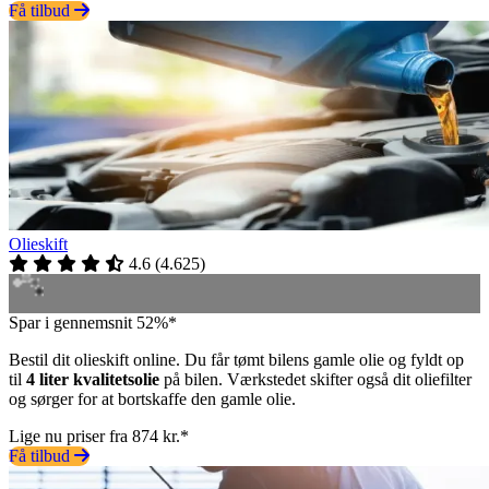
Få tilbud
Olieskift
4.6
(
4.625
)
Spar i gennemsnit 52%*
Bestil dit olieskift online. Du får tømt bilens gamle olie og fyldt op
til
4 liter kvalitetsolie
på bilen. Værkstedet skifter også dit oliefilter
og sørger for at bortskaffe den gamle olie.
Lige nu priser fra 874 kr.*
Få tilbud