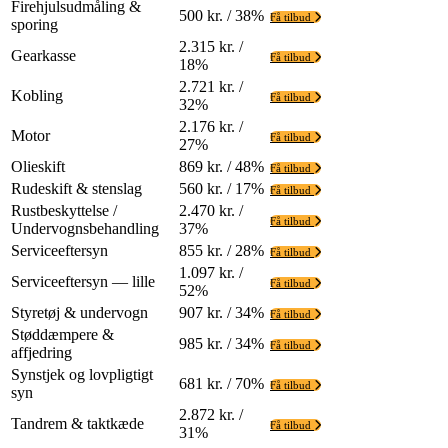
Firehjulsudmåling &
500 kr. / 38%
Få tilbud
sporing
2.315 kr. /
Gearkasse
Få tilbud
18%
2.721 kr. /
Kobling
Få tilbud
32%
2.176 kr. /
Motor
Få tilbud
27%
Olieskift
869 kr. / 48%
Få tilbud
Rudeskift & stenslag
560 kr. / 17%
Få tilbud
Rustbeskyttelse /
2.470 kr. /
Få tilbud
Undervognsbehandling
37%
Serviceeftersyn
855 kr. / 28%
Få tilbud
1.097 kr. /
Serviceeftersyn — lille
Få tilbud
52%
Styretøj & undervogn
907 kr. / 34%
Få tilbud
Støddæmpere &
985 kr. / 34%
Få tilbud
affjedring
Synstjek og lovpligtigt
681 kr. / 70%
Få tilbud
syn
2.872 kr. /
Tandrem & taktkæde
Få tilbud
31%