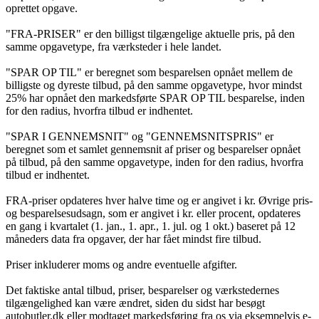
oprettet opgave.
"FRA-PRISER" er den billigst tilgængelige aktuelle pris, på den
samme opgavetype, fra værksteder i hele landet.
"SPAR OP TIL" er beregnet som besparelsen opnået mellem de
billigste og dyreste tilbud, på den samme opgavetype, hvor mindst
25% har opnået den markedsførte SPAR OP TIL besparelse, inden
for den radius, hvorfra tilbud er indhentet.
"SPAR I GENNEMSNIT" og "GENNEMSNITSPRIS" er
beregnet som et samlet gennemsnit af priser og besparelser opnået
på tilbud, på den samme opgavetype, inden for den radius, hvorfra
tilbud er indhentet.
FRA-priser opdateres hver halve time og er angivet i kr. Øvrige pris-
og besparelsesudsagn, som er angivet i kr. eller procent, opdateres
en gang i kvartalet (1. jan., 1. apr., 1. jul. og 1 okt.) baseret på 12
måneders data fra opgaver, der har fået mindst fire tilbud.
Priser inkluderer moms og andre eventuelle afgifter.
Det faktiske antal tilbud, priser, besparelser og værkstedernes
tilgængelighed kan være ændret, siden du sidst har besøgt
autobutler.dk eller modtaget markedsføring fra os via eksempelvis e-