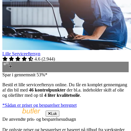
Lille Serviceeftersyn
4.6
(
2.944
)
Spar i gennemsnit 53%*
Bestil et lille serviceeftersyn online. Du får en komplet gennemgang
af din bil med
46 kontrolpunkter
der bl.a. indeholder skift af olie
og oliefilter med op til
4 liter kvalitetsolie
.
*Sådan er priser og besparelser beregnet
Luk
De anvendte pris- og besparelsesudsagn
De oplyste priser og besparelser er baseret på tilbud fra værksteder