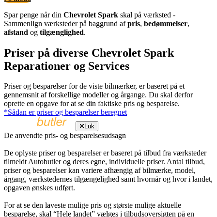
Spar penge når din
Chevrolet Spark
skal på værksted -
Sammenlign værksteder på baggrund af
pris
,
bedømmelser
,
afstand
og
tilgænglighed
.
Priser på diverse Chevrolet Spark
Reparationer og Services
Priser og besparelser for de viste bilmærker, er baseret på et
gennemsnit af forskellige modeller og årgange. Du skal derfor
oprette en opgave for at se din faktiske pris og besparelse.
*Sådan er priser og besparelser beregnet
Luk
De anvendte pris- og besparelsesudsagn
De oplyste priser og besparelser er baseret på tilbud fra værksteder
tilmeldt Autobutler og deres egne, individuelle priser. Antal tilbud,
priser og besparelser kan variere afhængig af bilmærke, model,
årgang, værkstedernes tilgængelighed samt hvornår og hvor i landet,
opgaven ønskes udført.
For at se den laveste mulige pris og største mulige aktuelle
besparelse, skal “Hele landet” vælges i tilbudsoversigten på en