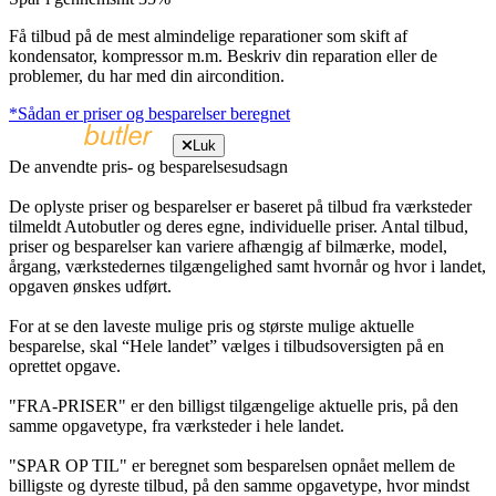
Få tilbud på de mest almindelige reparationer som skift af
kondensator, kompressor m.m. Beskriv din reparation eller de
problemer, du har med din aircondition.
*Sådan er priser og besparelser beregnet
Luk
De anvendte pris- og besparelsesudsagn
De oplyste priser og besparelser er baseret på tilbud fra værksteder
tilmeldt Autobutler og deres egne, individuelle priser. Antal tilbud,
priser og besparelser kan variere afhængig af bilmærke, model,
årgang, værkstedernes tilgængelighed samt hvornår og hvor i landet,
opgaven ønskes udført.
For at se den laveste mulige pris og største mulige aktuelle
besparelse, skal “Hele landet” vælges i tilbudsoversigten på en
oprettet opgave.
"FRA-PRISER" er den billigst tilgængelige aktuelle pris, på den
samme opgavetype, fra værksteder i hele landet.
"SPAR OP TIL" er beregnet som besparelsen opnået mellem de
billigste og dyreste tilbud, på den samme opgavetype, hvor mindst