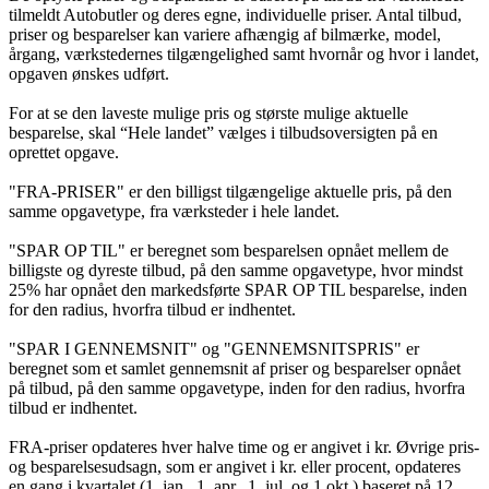
tilmeldt Autobutler og deres egne, individuelle priser. Antal tilbud,
priser og besparelser kan variere afhængig af bilmærke, model,
årgang, værkstedernes tilgængelighed samt hvornår og hvor i landet,
opgaven ønskes udført.
For at se den laveste mulige pris og største mulige aktuelle
besparelse, skal “Hele landet” vælges i tilbudsoversigten på en
oprettet opgave.
"FRA-PRISER" er den billigst tilgængelige aktuelle pris, på den
samme opgavetype, fra værksteder i hele landet.
"SPAR OP TIL" er beregnet som besparelsen opnået mellem de
billigste og dyreste tilbud, på den samme opgavetype, hvor mindst
25% har opnået den markedsførte SPAR OP TIL besparelse, inden
for den radius, hvorfra tilbud er indhentet.
"SPAR I GENNEMSNIT" og "GENNEMSNITSPRIS" er
beregnet som et samlet gennemsnit af priser og besparelser opnået
på tilbud, på den samme opgavetype, inden for den radius, hvorfra
tilbud er indhentet.
FRA-priser opdateres hver halve time og er angivet i kr. Øvrige pris-
og besparelsesudsagn, som er angivet i kr. eller procent, opdateres
en gang i kvartalet (1. jan., 1. apr., 1. jul. og 1 okt.) baseret på 12