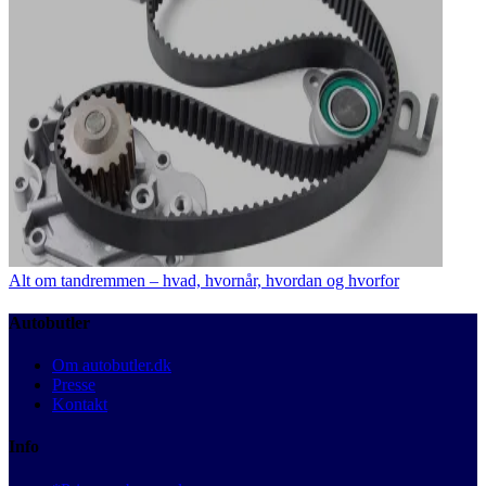
Alt om tandremmen – hvad, hvornår, hvordan og hvorfor
Autobutler
Om autobutler.dk
Presse
Kontakt
Info