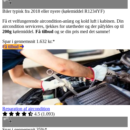
Biler typisk fra 2018 eller nyere (kølemiddel R1234YF)
Få et velfungerende aircondition-anlæg og kold luft i kabinen. Din
aircondition serviceres, tjekkes for utætheder og der påfyldes op til
200g
kølemiddel.
Få tilbud
og se din pris med det samme!
Spar i gennemsnit 1.632 kr.*
Få tilbud
Reparation af aircondition
4.5
(
1.093
)
Spar i gennemsnit 35%*