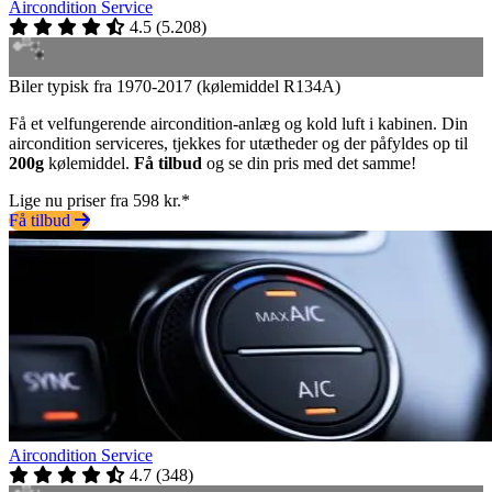
Aircondition Service
4.5
(
5.208
)
Biler typisk fra 1970-2017 (kølemiddel R134A)
Få et velfungerende aircondition-anlæg og kold luft i kabinen. Din
aircondition serviceres, tjekkes for utætheder og der påfyldes op til
200g
kølemiddel.
Få tilbud
og se din pris med det samme!
Lige nu priser fra 598 kr.*
Få tilbud
Aircondition Service
4.7
(
348
)