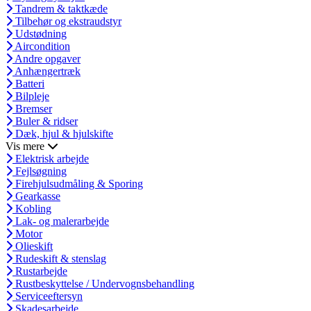
Tandrem & taktkæde
Tilbehør og ekstraudstyr
Udstødning
Aircondition
Andre opgaver
Anhængertræk
Batteri
Bilpleje
Bremser
Buler & ridser
Dæk, hjul & hjulskifte
Vis mere
Elektrisk arbejde
Fejlsøgning
Firehjulsudmåling & Sporing
Gearkasse
Kobling
Lak- og malerarbejde
Motor
Olieskift
Rudeskift & stenslag
Rustarbejde
Rustbeskyttelse / Undervognsbehandling
Serviceeftersyn
Skadesarbejde