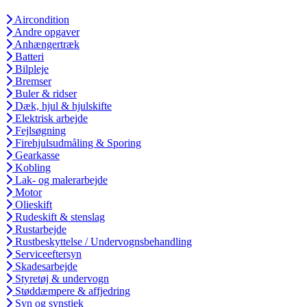
Aircondition
Andre opgaver
Anhængertræk
Batteri
Bilpleje
Bremser
Buler & ridser
Dæk, hjul & hjulskifte
Elektrisk arbejde
Fejlsøgning
Firehjulsudmåling & Sporing
Gearkasse
Kobling
Lak- og malerarbejde
Motor
Olieskift
Rudeskift & stenslag
Rustarbejde
Rustbeskyttelse / Undervognsbehandling
Serviceeftersyn
Skadesarbejde
Styretøj & undervogn
Støddæmpere & affjedring
Syn og synstjek