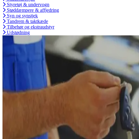
Styretøj & undervogn
Støddæmpere & affjedring
Syn og synstjek
Tandrem & taktkæde
Tilbehør og ekstraudstyr
Udstødning