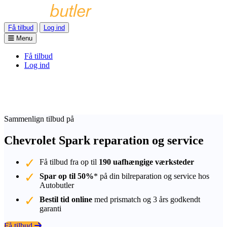
Få tilbud
Log ind
Menu
Få tilbud
Log ind
Sammenlign tilbud på
Chevrolet Spark reparation og service
Få tilbud fra op til
190 uafhængige værksteder
Spar op til 50%
* på din bilreparation og service hos
Autobutler
Bestil tid online
med prismatch og 3 års godkendt
garanti
Få tilbud