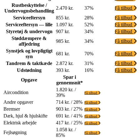
Rustbeskyttelse /
2.470 kr.
37%
Få tilbud
Undervognsbehandling
Serviceeftersyn
855 kr.
28%
Få tilbud
Serviceeftersyn — lille
1.097 kr.
52%
Få tilbud
Styretøj & undervogn
907 kr.
34%
Få tilbud
Støddæmpere &
985 kr.
34%
Få tilbud
affjedring
Synstjek og lovpligtigt
681 kr.
70%
Få tilbud
syn
Tandrem & taktkæde
2.872 kr.
31%
Få tilbud
Udstødning
393 kr.
16%
Få tilbud
Spar i
Opgave
gennemsnit*
1.820 kr. /
Aircondition
Få tilbud
39%
Andre opgaver
714 kr. / 28%
Få tilbud
Bremser
903 kr. / 27%
Få tilbud
Dæk, hjul & hjulskifte
691 kr. / 41%
Få tilbud
Elektrisk arbejde
417 kr. / 25%
Få tilbud
1.058 kr. /
Fejlsøgning
Få tilbud
85%