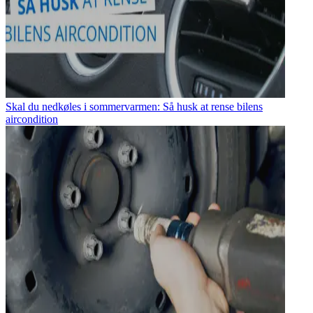
Skal du nedkøles i sommervarmen: Så husk at rense bilens
aircondition