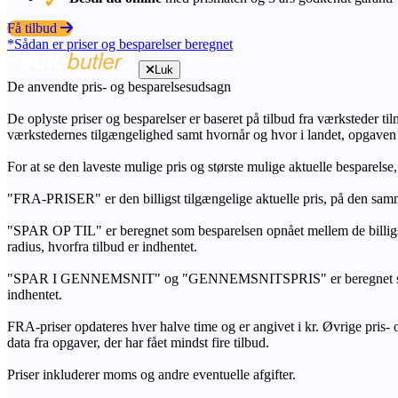
Få tilbud
*Sådan er priser og besparelser beregnet
Luk
De anvendte pris- og besparelsesudsagn
De oplyste priser og besparelser er baseret på tilbud fra værksteder ti
værkstedernes tilgængelighed samt hvornår og hvor i landet, opgaven
For at se den laveste mulige pris og største mulige aktuelle besparelse
"FRA-PRISER" er den billigst tilgængelige aktuelle pris, på den samm
"SPAR OP TIL" er beregnet som besparelsen opnået mellem de billig
radius, hvorfra tilbud er indhentet.
"SPAR I GENNEMSNIT" og "GENNEMSNITSPRIS" er beregnet som et sam
indhentet.
FRA-priser opdateres hver halve time og er angivet i kr. Øvrige pris- og
data fra opgaver, der har fået mindst fire tilbud.
Priser inkluderer moms og andre eventuelle afgifter.