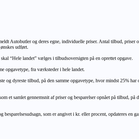
lmeldt Autobutler og deres egne, individuelle priser. Antal tilbud, prise
 ønskes udført.
, skal “Hele landet” vælges i tilbudsoversigten på en oprettet opgave.
e opgavetype, fra værksteder i hele landet.
ste og dyreste tilbud, på den samme opgavetype, hvor mindst 25% har
let gennemsnit af priser og besparelser opnået på tilbud, på den s
 besparelsesudsagn, som er angivet i kr. eller procent, opdateres en gang 