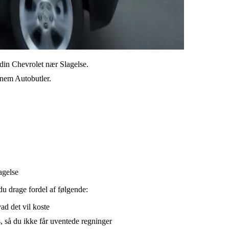
 din Chevrolet nær Slagelse.
ennem Autobutler.
agelse
du drage fordel af følgende:
vad det vil koste
, så du ikke får uventede regninger