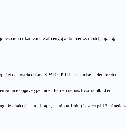
r og besparelser kan variere afhængig af bilmærke, model, årgang,
 opnået den markedsførte SPAR OP TIL besparelse, inden for den
amme opgavetype, inden for den radius, hvorfra tilbud er
i kvartalet (1. jan., 1. apr., 1. jul. og 1 okt.) baseret på 12 måneders