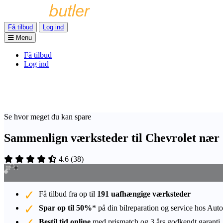
Få tilbud
Log ind
Menu
Få tilbud
Log ind
Se hvor meget du kan spare
Sammenlign værksteder til Chevrolet nær 
4.6
(
38
)
Få tilbud fra op til
191 uafhængige værksteder
Spar op til 50%
* på din bilreparation og service hos Auto
Bestil tid online
med prismatch og 3 års godkendt garanti