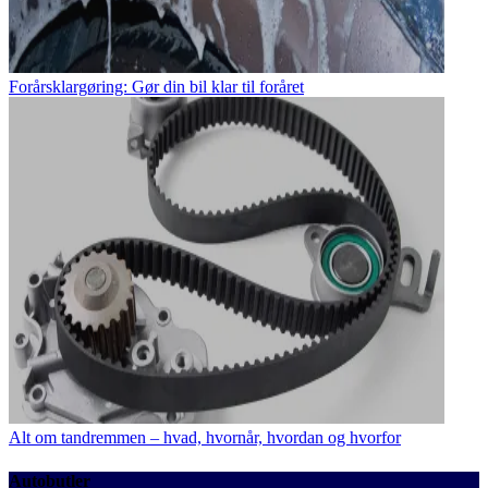
Forårsklargøring: Gør din bil klar til foråret
Alt om tandremmen – hvad, hvornår, hvordan og hvorfor
Autobutler