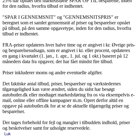
25% har opnået den markedsførte SPAR OP TIL besparelse, inden
for den radius, hvorfra tilbud er indhentet.
"SPAR I GENNEMSNIT" og "GENNEMSNITSPRIS" er
beregnet som et samlet gennemsnit af priser og besparelser opnået
på tilbud, på den samme opgavetype, inden for den radius, hvorfra
tilbud er indhentet.
FRA-priser opdateres hver halve time og er angivet i kr. Øvrige pris-
og besparelsesudsagn, som er angivet i kr. eller procent, opdateres
en gang i kvartalet (1. jan., 1. apr., 1. jul. og 1 okt.) baseret på 12
måneders data fra opgaver, der har fået mindst fire tilbud.
Priser inkluderer moms og andre eventuelle afgifter.
Det faktiske antal tilbud, priser, besparelser og værkstedernes
tilgængelighed kan være ændret, siden du sidst har besøgt
autobutler.dk eller modtaget markedsføring fra os via eksempelvis e-
mail, online eller offline kampagner m.m. Opret derfor altid en
opgave på autobutler.dk for at se de aktuelle tilgængelig priser og
besparelser.
Der tages forbehold for fejl og mangler i tilbuddets indhold, priser
og beskrivelser samt for udsolgte reservedele.
Luk