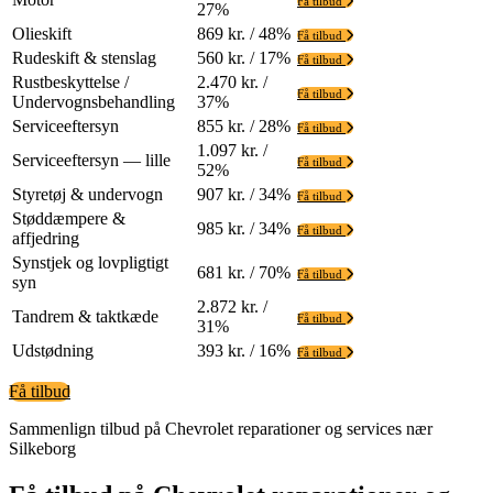
Få tilbud
27%
Olieskift
869 kr. / 48%
Få tilbud
Rudeskift & stenslag
560 kr. / 17%
Få tilbud
Rustbeskyttelse /
2.470 kr. /
Få tilbud
Undervognsbehandling
37%
Serviceeftersyn
855 kr. / 28%
Få tilbud
1.097 kr. /
Serviceeftersyn — lille
Få tilbud
52%
Styretøj & undervogn
907 kr. / 34%
Få tilbud
Støddæmpere &
985 kr. / 34%
Få tilbud
affjedring
Synstjek og lovpligtigt
681 kr. / 70%
Få tilbud
syn
2.872 kr. /
Tandrem & taktkæde
Få tilbud
31%
Udstødning
393 kr. / 16%
Få tilbud
Få tilbud
Sammenlign tilbud på Chevrolet reparationer og services nær
Silkeborg