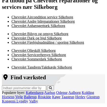
Få tilbud på Chevrolet reparationer og
services nær Silkeborg
Chevrolet Aircondition service Silkeborg
Chevrolet Andre bilreparationer Silkeborg
Chevrolet Anhængertræk Silkeborg
Chevrolet Bilsyn og omsyn Silkeborg
Chevrolet Dæk og hjul Silkeborg
Chevrolet Firehjulsudmåling / sporing Silkeborg
Chevrolet Olieskift Silkeborg
Chevrolet Serviceeftersyn Silkeborg
Chevrolet Sommerdæk Silkeborg
Chevrolet Tandrem/Taktkæde Silkeborg
Find værksted
Populære byer:
København
Aarhus
Odense
Aalborg
Kolding
Horsens
Vejle
Ballerup
Roskilde
Køge
Taastrup
Herlev
Glostrup
Kongens Lyngby
Valby