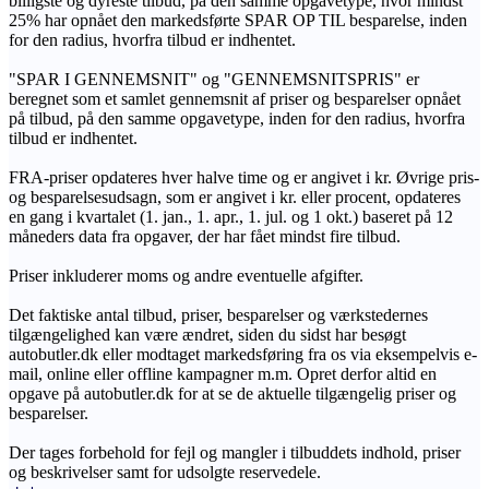
billigste og dyreste tilbud, på den samme opgavetype, hvor mindst
25% har opnået den markedsførte SPAR OP TIL besparelse, inden
for den radius, hvorfra tilbud er indhentet.
"SPAR I GENNEMSNIT" og "GENNEMSNITSPRIS" er
beregnet som et samlet gennemsnit af priser og besparelser opnået
på tilbud, på den samme opgavetype, inden for den radius, hvorfra
tilbud er indhentet.
FRA-priser opdateres hver halve time og er angivet i kr. Øvrige pris-
og besparelsesudsagn, som er angivet i kr. eller procent, opdateres
en gang i kvartalet (1. jan., 1. apr., 1. jul. og 1 okt.) baseret på 12
måneders data fra opgaver, der har fået mindst fire tilbud.
Priser inkluderer moms og andre eventuelle afgifter.
Det faktiske antal tilbud, priser, besparelser og værkstedernes
tilgængelighed kan være ændret, siden du sidst har besøgt
autobutler.dk eller modtaget markedsføring fra os via eksempelvis e-
mail, online eller offline kampagner m.m. Opret derfor altid en
opgave på autobutler.dk for at se de aktuelle tilgængelig priser og
besparelser.
Der tages forbehold for fejl og mangler i tilbuddets indhold, priser
og beskrivelser samt for udsolgte reservedele.