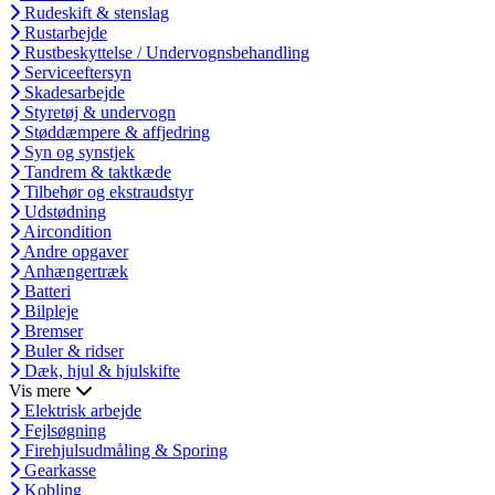
Rudeskift & stenslag
Rustarbejde
Rustbeskyttelse / Undervognsbehandling
Serviceeftersyn
Skadesarbejde
Styretøj & undervogn
Støddæmpere & affjedring
Syn og synstjek
Tandrem & taktkæde
Tilbehør og ekstraudstyr
Udstødning
Aircondition
Andre opgaver
Anhængertræk
Batteri
Bilpleje
Bremser
Buler & ridser
Dæk, hjul & hjulskifte
Vis mere
Elektrisk arbejde
Fejlsøgning
Firehjulsudmåling & Sporing
Gearkasse
Kobling