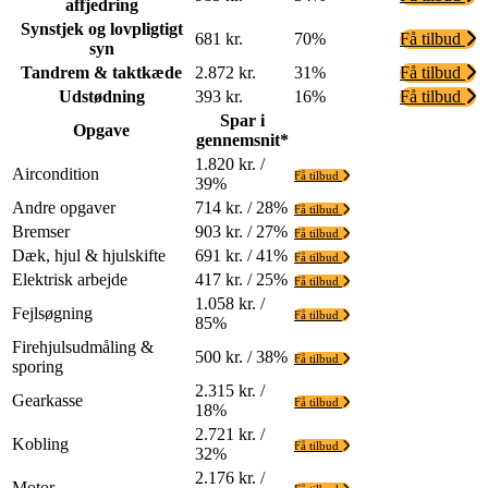
affjedring
Synstjek og lovpligtigt
681 kr.
70%
Få tilbud
syn
Tandrem & taktkæde
2.872 kr.
31%
Få tilbud
Udstødning
393 kr.
16%
Få tilbud
Spar i
Opgave
gennemsnit*
1.820 kr. /
Aircondition
Få tilbud
39%
Andre opgaver
714 kr. / 28%
Få tilbud
Bremser
903 kr. / 27%
Få tilbud
Dæk, hjul & hjulskifte
691 kr. / 41%
Få tilbud
Elektrisk arbejde
417 kr. / 25%
Få tilbud
1.058 kr. /
Fejlsøgning
Få tilbud
85%
Firehjulsudmåling &
500 kr. / 38%
Få tilbud
sporing
2.315 kr. /
Gearkasse
Få tilbud
18%
2.721 kr. /
Kobling
Få tilbud
32%
2.176 kr. /
Motor