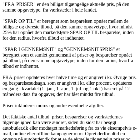
"FRA-PRISER" er den billigst tilgængelige aktuelle pris, på den
samme opgavetype, fra værksteder i hele landet.
"SPAR OP TIL" er beregnet som besparelsen opnået mellem de
billigste og dyreste tilbud, på den samme opgavetype, hvor mindst
25% har opnået den markedsførte SPAR OP TIL besparelse, inden
for den radius, hvorfra tilbud er indhentet.
"SPAR I GENNEMSNIT" og "GENNEMSNITSPRIS" er
beregnet som et samlet gennemsnit af priser og besparelser opnået
på tilbud, på den samme opgavetype, inden for den radius, hvorfra
tilbud er indhentet.
FRA-priser opdateres hver halve time og er angivet i kr. Øvrige pris-
og besparelsesudsagn, som er angivet i kr. eller procent, opdateres
en gang i kvartalet (1. jan., 1. apr., 1. jul. og 1 okt.) baseret på 12
måneders data fra opgaver, der har fået mindst fire tilbud.
Priser inkluderer moms og andre eventuelle afgifter.
Det faktiske antal tilbud, priser, besparelser og værkstedernes
tilgængelighed kan være ændret, siden du sidst har besøgt
autobutler.dk eller modtaget markedsføring fra os via eksempelvis e-
mail, online eller offline kampagner m.m. Opret derfor altid en
opgave på autobutler.dk for at se de aktuelle tilgængelig priser og