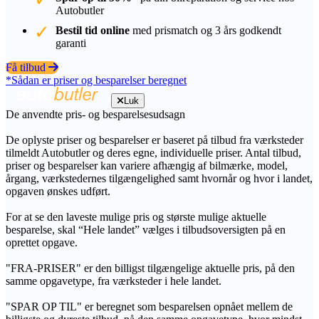
Autobutler
Bestil tid online
med prismatch og 3 års godkendt
garanti
Få tilbud
*Sådan er priser og besparelser beregnet
Luk
De anvendte pris- og besparelsesudsagn
De oplyste priser og besparelser er baseret på tilbud fra værksteder
tilmeldt Autobutler og deres egne, individuelle priser. Antal tilbud,
priser og besparelser kan variere afhængig af bilmærke, model,
årgang, værkstedernes tilgængelighed samt hvornår og hvor i landet,
opgaven ønskes udført.
For at se den laveste mulige pris og største mulige aktuelle
besparelse, skal “Hele landet” vælges i tilbudsoversigten på en
oprettet opgave.
"FRA-PRISER" er den billigst tilgængelige aktuelle pris, på den
samme opgavetype, fra værksteder i hele landet.
"SPAR OP TIL" er beregnet som besparelsen opnået mellem de