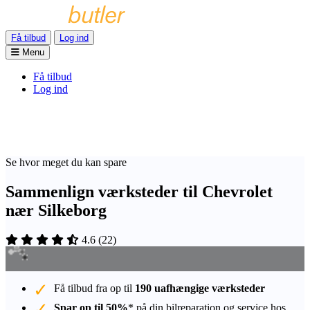
Få tilbud
Log ind
Menu
Få tilbud
Log ind
Se hvor meget du kan spare
Sammenlign værksteder til Chevrolet
nær Silkeborg
4.6
(
22
)
Få tilbud fra op til
190 uafhængige værksteder
Spar op til 50%
* på din bilreparation og service hos