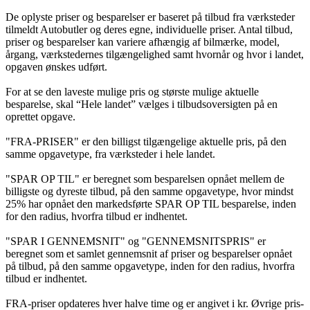
De oplyste priser og besparelser er baseret på tilbud fra værksteder
tilmeldt Autobutler og deres egne, individuelle priser. Antal tilbud,
priser og besparelser kan variere afhængig af bilmærke, model,
årgang, værkstedernes tilgængelighed samt hvornår og hvor i landet,
opgaven ønskes udført.
For at se den laveste mulige pris og største mulige aktuelle
besparelse, skal “Hele landet” vælges i tilbudsoversigten på en
oprettet opgave.
"FRA-PRISER" er den billigst tilgængelige aktuelle pris, på den
samme opgavetype, fra værksteder i hele landet.
"SPAR OP TIL" er beregnet som besparelsen opnået mellem de
billigste og dyreste tilbud, på den samme opgavetype, hvor mindst
25% har opnået den markedsførte SPAR OP TIL besparelse, inden
for den radius, hvorfra tilbud er indhentet.
"SPAR I GENNEMSNIT" og "GENNEMSNITSPRIS" er
beregnet som et samlet gennemsnit af priser og besparelser opnået
på tilbud, på den samme opgavetype, inden for den radius, hvorfra
tilbud er indhentet.
FRA-priser opdateres hver halve time og er angivet i kr. Øvrige pris-