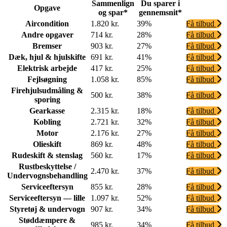
Sammenlign
Du sparer i
Opgave
og spar*
gennemsnit*
Aircondition
1.820 kr.
39%
Få tilbud
Andre opgaver
714 kr.
28%
Få tilbud
Bremser
903 kr.
27%
Få tilbud
Dæk, hjul & hjulskifte
691 kr.
41%
Få tilbud
Elektrisk arbejde
417 kr.
25%
Få tilbud
Fejlsøgning
1.058 kr.
85%
Få tilbud
Firehjulsudmåling &
500 kr.
38%
Få tilbud
sporing
Gearkasse
2.315 kr.
18%
Få tilbud
Kobling
2.721 kr.
32%
Få tilbud
Motor
2.176 kr.
27%
Få tilbud
Olieskift
869 kr.
48%
Få tilbud
Rudeskift & stenslag
560 kr.
17%
Få tilbud
Rustbeskyttelse /
2.470 kr.
37%
Få tilbud
Undervognsbehandling
Serviceeftersyn
855 kr.
28%
Få tilbud
Serviceeftersyn — lille
1.097 kr.
52%
Få tilbud
Styretøj & undervogn
907 kr.
34%
Få tilbud
Støddæmpere &
985 kr.
34%
Få tilbud