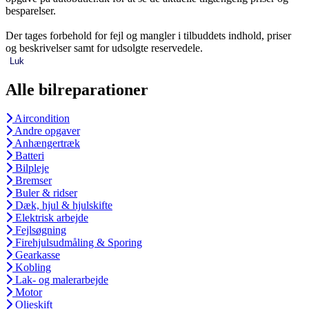
besparelser.
Der tages forbehold for fejl og mangler i tilbuddets indhold, priser
og beskrivelser samt for udsolgte reservedele.
Luk
Alle bilreparationer
Aircondition
Andre opgaver
Anhængertræk
Batteri
Bilpleje
Bremser
Buler & ridser
Dæk, hjul & hjulskifte
Elektrisk arbejde
Fejlsøgning
Firehjulsudmåling & Sporing
Gearkasse
Kobling
Lak- og malerarbejde
Motor
Olieskift