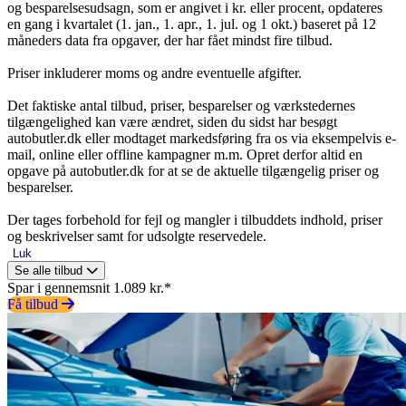
og besparelsesudsagn, som er angivet i kr. eller procent, opdateres
en gang i kvartalet (1. jan., 1. apr., 1. jul. og 1 okt.) baseret på 12
måneders data fra opgaver, der har fået mindst fire tilbud.
Priser inkluderer moms og andre eventuelle afgifter.
Det faktiske antal tilbud, priser, besparelser og værkstedernes
tilgængelighed kan være ændret, siden du sidst har besøgt
autobutler.dk eller modtaget markedsføring fra os via eksempelvis e-
mail, online eller offline kampagner m.m. Opret derfor altid en
opgave på autobutler.dk for at se de aktuelle tilgængelig priser og
besparelser.
Der tages forbehold for fejl og mangler i tilbuddets indhold, priser
og beskrivelser samt for udsolgte reservedele.
Luk
Se alle tilbud
Spar i gennemsnit 1.089 kr.*
Få tilbud