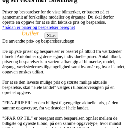
Priser og besparelser for de viste bilmærker, er baseret på et
gennemsnit af forskellige modeller og årgange. Du skal derfor
oprette en opgave for at se din faktiske pris og besparelse.
*Sådan er priser og besparelser beregnet
Luk
De anvendte pris- og besparelsesudsagn
De oplyste priser og besparelser er baseret på tilbud fra værksteder
tilmeldt Autobutler og deres egne, individuelle priser. Antal tilbud,
priser og besparelser kan variere afhængig af bilmærke, model,
årgang, værkstedernes tilgængelighed samt hvornår og hvor i landet,
opgaven ønskes udført.
For at se den laveste mulige pris og største mulige aktuelle
besparelse, skal “Hele landet” vælges i tilbudsoversigten på en
oprettet opgave.
"FRA-PRISER" er den billigst tilgængelige aktuelle pris, på den
samme opgavetype, fra værksteder i hele landet.
"SPAR OP TIL" er beregnet som besparelsen opnået mellem de
billigste og dyreste tilbud, på den samme opgavetype, hvor mindst