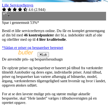
Lille Serviceeftersyn
4.6
(
2.944
)
Spar i gennemsnit 53%*
Bestil et lille serviceeftersyn online. Du får en komplet gennemgang
af din bil med
46 kontrolpunkter
der bl.a. indeholder skift af olie
og oliefilter med op til
4 liter kvalitetsolie
.
*Sådan er priser og besparelser beregnet
Luk
De anvendte pris- og besparelsesudsagn
De oplyste priser og besparelser er baseret på tilbud fra værksteder
tilmeldt Autobutler og deres egne, individuelle priser. Antal tilbud,
priser og besparelser kan variere afhængig af bilmærke, model,
årgang, værkstedernes tilgængelighed samt hvornår og hvor i landet,
opgaven ønskes udført.
For at se den laveste mulige pris og største mulige aktuelle
besparelse, skal “Hele landet” vælges i tilbudsoversigten på en
oprettet opgave.