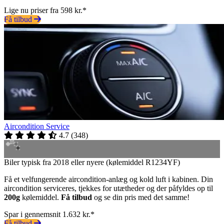
Lige nu priser fra 598 kr.*
Få tilbud
Aircondition Service
4.7
(
348
)
Biler typisk fra 2018 eller nyere (kølemiddel R1234YF)
Få et velfungerende aircondition-anlæg og kold luft i kabinen. Din
aircondition serviceres, tjekkes for utætheder og der påfyldes op til
200g
kølemiddel.
Få tilbud
og se din pris med det samme!
Spar i gennemsnit 1.632 kr.*
Få tilbud