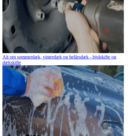
Alt om sommerdæk, vinterdæk og helårsdæk - hjulskifte og
dækskifte