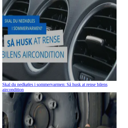
Skal du nedkøles i sommervarmen: Så husk at rense bilens
aircondition