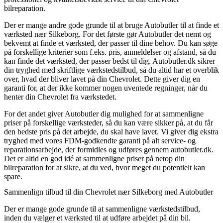
bilreparation.
Der er mange andre gode grunde til at bruge Autobutler til at finde et
værksted nær Silkeborg. For det første gør Autobutler det nemt og
bekvemt at finde et værksted, der passer til dine behov. Du kan søge
på forskellige kriterier som f.eks. pris, anmeldelser og afstand, så du
kan finde det værksted, der passer bedst til dig. Autobutler.dk sikrer
din tryghed med skriftlige værkstedstilbud, så du altid har et overblik
over, hvad der bliver lavet på din Chevrolet. Dette giver dig en
garanti for, at der ikke kommer nogen uventede regninger, når du
henter din Chevrolet fra værkstedet.
For det andet giver Autobutler dig mulighed for at sammenligne
priser på forskellige værksteder, så du kan være sikker på, at du får
den bedste pris på det arbejde, du skal have lavet. Vi giver dig ekstra
tryghed med vores FDM-godkendte garanti på alt service- og
reparationsarbejde, der formidles og udføres gennem autobutler.dk.
Det er altid en god idé at sammenligne priser på netop din
bilreparation for at sikre, at du ved, hvor meget du potentielt kan
spare.
Sammenlign tilbud til din Chevrolet nær Silkeborg med Autobutler
Der er mange gode grunde til at sammenligne værkstedstilbud,
inden du vælger et værksted til at udføre arbejdet på din bil.