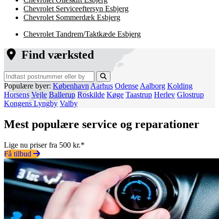
Chevrolet Serviceeftersyn Esbjerg
Chevrolet Sommerdæk Esbjerg
Chevrolet Tandrem/Taktkæde Esbjerg
Find værksted
Populære byer:
København
Aarhus
Odense
Aalborg
Kolding
Horsens
Vejle
Ballerup
Roskilde
Køge
Taastrup
Herlev
Glostrup
Kongens Lyngby
Valby
Mest populære service og reparationer
Lige nu priser fra 500 kr.*
Få tilbud