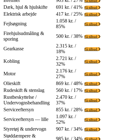
Bremser
903 kr. / 27%
Få tilbud
Dæk, hjul & hjulskifte
691 kr. / 41%
Få tilbud
Elektrisk arbejde
417 kr. / 25%
Få tilbud
1.058 kr. /
Fejlsøgning
Få tilbud
85%
Firehjulsudmåling &
500 kr. / 38%
Få tilbud
sporing
2.315 kr. /
Gearkasse
Få tilbud
18%
2.721 kr. /
Kobling
Få tilbud
32%
2.176 kr. /
Motor
Få tilbud
27%
Olieskift
869 kr. / 48%
Få tilbud
Rudeskift & stenslag
560 kr. / 17%
Få tilbud
Rustbeskyttelse /
2.470 kr. /
Få tilbud
Undervognsbehandling
37%
Serviceeftersyn
855 kr. / 28%
Få tilbud
1.097 kr. /
Serviceeftersyn — lille
Få tilbud
52%
Styretøj & undervogn
907 kr. / 34%
Få tilbud
Støddæmpere &
985 kr. / 34%
Få tilbud