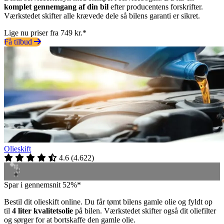
komplet gennemgang af din bil
efter producentens forskrifter.
Værkstedet skifter alle krævede dele så bilens garanti er sikret.
Lige nu priser fra 749 kr.*
Få tilbud
Olieskift
4.6
(
4.622
)
Spar i gennemsnit 52%*
Bestil dit olieskift online. Du får tømt bilens gamle olie og fyldt op
til
4 liter kvalitetsolie
på bilen. Værkstedet skifter også dit oliefilter
og sørger for at bortskaffe den gamle olie.