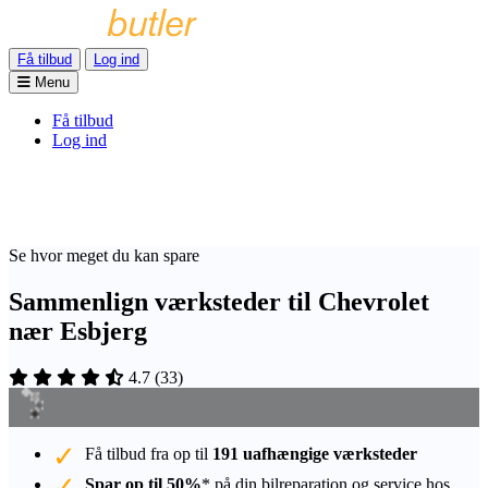
Få tilbud
Log ind
Menu
Få tilbud
Log ind
Se hvor meget du kan spare
Sammenlign værksteder til Chevrolet
nær Esbjerg
4.7
(
33
)
Få tilbud fra op til
191 uafhængige værksteder
Spar op til 50%
* på din bilreparation og service hos