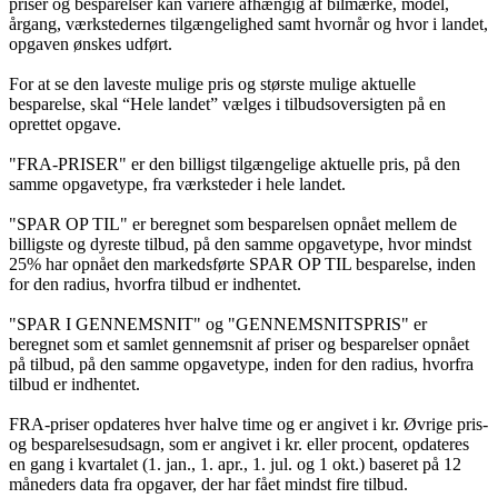
priser og besparelser kan variere afhængig af bilmærke, model,
årgang, værkstedernes tilgængelighed samt hvornår og hvor i landet,
opgaven ønskes udført.
For at se den laveste mulige pris og største mulige aktuelle
besparelse, skal “Hele landet” vælges i tilbudsoversigten på en
oprettet opgave.
"FRA-PRISER" er den billigst tilgængelige aktuelle pris, på den
samme opgavetype, fra værksteder i hele landet.
"SPAR OP TIL" er beregnet som besparelsen opnået mellem de
billigste og dyreste tilbud, på den samme opgavetype, hvor mindst
25% har opnået den markedsførte SPAR OP TIL besparelse, inden
for den radius, hvorfra tilbud er indhentet.
"SPAR I GENNEMSNIT" og "GENNEMSNITSPRIS" er
beregnet som et samlet gennemsnit af priser og besparelser opnået
på tilbud, på den samme opgavetype, inden for den radius, hvorfra
tilbud er indhentet.
FRA-priser opdateres hver halve time og er angivet i kr. Øvrige pris-
og besparelsesudsagn, som er angivet i kr. eller procent, opdateres
en gang i kvartalet (1. jan., 1. apr., 1. jul. og 1 okt.) baseret på 12
måneders data fra opgaver, der har fået mindst fire tilbud.