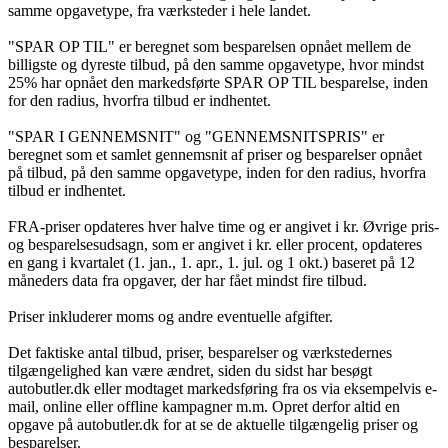
samme opgavetype, fra værksteder i hele landet.
"SPAR OP TIL" er beregnet som besparelsen opnået mellem de
billigste og dyreste tilbud, på den samme opgavetype, hvor mindst
25% har opnået den markedsførte SPAR OP TIL besparelse, inden
for den radius, hvorfra tilbud er indhentet.
"SPAR I GENNEMSNIT" og "GENNEMSNITSPRIS" er
beregnet som et samlet gennemsnit af priser og besparelser opnået
på tilbud, på den samme opgavetype, inden for den radius, hvorfra
tilbud er indhentet.
FRA-priser opdateres hver halve time og er angivet i kr. Øvrige pris-
og besparelsesudsagn, som er angivet i kr. eller procent, opdateres
en gang i kvartalet (1. jan., 1. apr., 1. jul. og 1 okt.) baseret på 12
måneders data fra opgaver, der har fået mindst fire tilbud.
Priser inkluderer moms og andre eventuelle afgifter.
Det faktiske antal tilbud, priser, besparelser og værkstedernes
tilgængelighed kan være ændret, siden du sidst har besøgt
autobutler.dk eller modtaget markedsføring fra os via eksempelvis e-
mail, online eller offline kampagner m.m. Opret derfor altid en
opgave på autobutler.dk for at se de aktuelle tilgængelig priser og
besparelser.