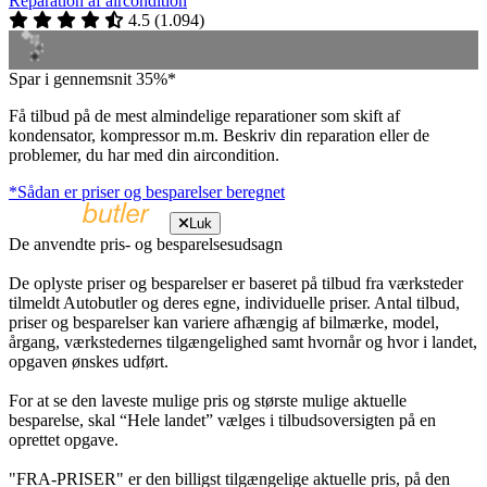
Reparation af aircondition
4.5
(
1.094
)
Spar i gennemsnit 35%*
Få tilbud på de mest almindelige reparationer som skift af
kondensator, kompressor m.m. Beskriv din reparation eller de
problemer, du har med din aircondition.
*Sådan er priser og besparelser beregnet
Luk
De anvendte pris- og besparelsesudsagn
De oplyste priser og besparelser er baseret på tilbud fra værksteder
tilmeldt Autobutler og deres egne, individuelle priser. Antal tilbud,
priser og besparelser kan variere afhængig af bilmærke, model,
årgang, værkstedernes tilgængelighed samt hvornår og hvor i landet,
opgaven ønskes udført.
For at se den laveste mulige pris og største mulige aktuelle
besparelse, skal “Hele landet” vælges i tilbudsoversigten på en
oprettet opgave.
"FRA-PRISER" er den billigst tilgængelige aktuelle pris, på den