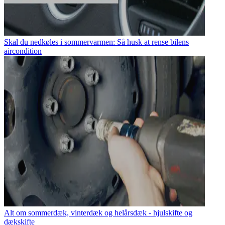
Skal du nedkøles i sommervarmen: Så husk at rense bilens
aircondition
Alt om sommerdæk, vinterdæk og helårsdæk - hjulskifte og
dækskifte