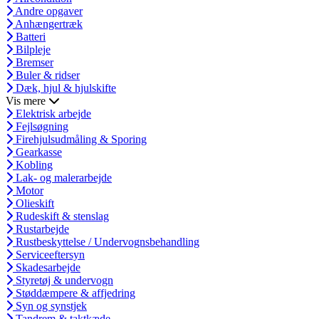
Andre opgaver
Anhængertræk
Batteri
Bilpleje
Bremser
Buler & ridser
Dæk, hjul & hjulskifte
Vis mere
Elektrisk arbejde
Fejlsøgning
Firehjulsudmåling & Sporing
Gearkasse
Kobling
Lak- og malerarbejde
Motor
Olieskift
Rudeskift & stenslag
Rustarbejde
Rustbeskyttelse / Undervognsbehandling
Serviceeftersyn
Skadesarbejde
Styretøj & undervogn
Støddæmpere & affjedring
Syn og synstjek
Tandrem & taktkæde