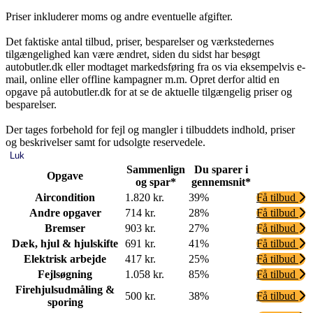
Priser inkluderer moms og andre eventuelle afgifter.
Det faktiske antal tilbud, priser, besparelser og værkstedernes
tilgængelighed kan være ændret, siden du sidst har besøgt
autobutler.dk eller modtaget markedsføring fra os via eksempelvis e-
mail, online eller offline kampagner m.m. Opret derfor altid en
opgave på autobutler.dk for at se de aktuelle tilgængelig priser og
besparelser.
Der tages forbehold for fejl og mangler i tilbuddets indhold, priser
og beskrivelser samt for udsolgte reservedele.
Luk
Sammenlign
Du sparer i
Opgave
og spar*
gennemsnit*
Aircondition
1.820 kr.
39%
Få tilbud
Andre opgaver
714 kr.
28%
Få tilbud
Bremser
903 kr.
27%
Få tilbud
Dæk, hjul & hjulskifte
691 kr.
41%
Få tilbud
Elektrisk arbejde
417 kr.
25%
Få tilbud
Fejlsøgning
1.058 kr.
85%
Få tilbud
Firehjulsudmåling &
500 kr.
38%
Få tilbud
sporing