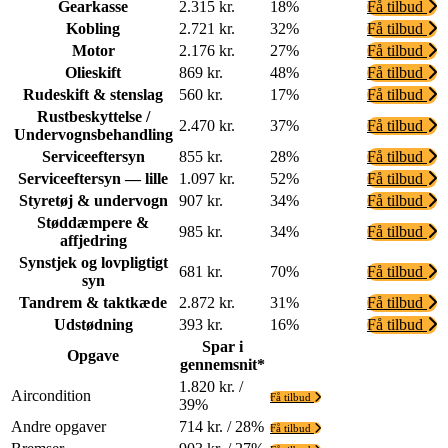
Gearkasse
2.315 kr.
18%
Få tilbud
Kobling
2.721 kr.
32%
Få tilbud
Motor
2.176 kr.
27%
Få tilbud
Olieskift
869 kr.
48%
Få tilbud
Rudeskift & stenslag
560 kr.
17%
Få tilbud
Rustbeskyttelse /
2.470 kr.
37%
Få tilbud
Undervognsbehandling
Serviceeftersyn
855 kr.
28%
Få tilbud
Serviceeftersyn — lille
1.097 kr.
52%
Få tilbud
Styretøj & undervogn
907 kr.
34%
Få tilbud
Støddæmpere &
985 kr.
34%
Få tilbud
affjedring
Synstjek og lovpligtigt
681 kr.
70%
Få tilbud
syn
Tandrem & taktkæde
2.872 kr.
31%
Få tilbud
Udstødning
393 kr.
16%
Få tilbud
Spar i
Opgave
gennemsnit*
1.820 kr. /
Aircondition
Få tilbud
39%
Andre opgaver
714 kr. / 28%
Få tilbud