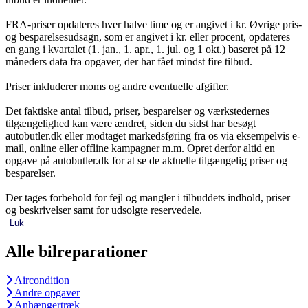
FRA-priser opdateres hver halve time og er angivet i kr. Øvrige pris-
og besparelsesudsagn, som er angivet i kr. eller procent, opdateres
en gang i kvartalet (1. jan., 1. apr., 1. jul. og 1 okt.) baseret på 12
måneders data fra opgaver, der har fået mindst fire tilbud.
Priser inkluderer moms og andre eventuelle afgifter.
Det faktiske antal tilbud, priser, besparelser og værkstedernes
tilgængelighed kan være ændret, siden du sidst har besøgt
autobutler.dk eller modtaget markedsføring fra os via eksempelvis e-
mail, online eller offline kampagner m.m. Opret derfor altid en
opgave på autobutler.dk for at se de aktuelle tilgængelig priser og
besparelser.
Der tages forbehold for fejl og mangler i tilbuddets indhold, priser
og beskrivelser samt for udsolgte reservedele.
Luk
Alle bilreparationer
Aircondition
Andre opgaver
Anhængertræk