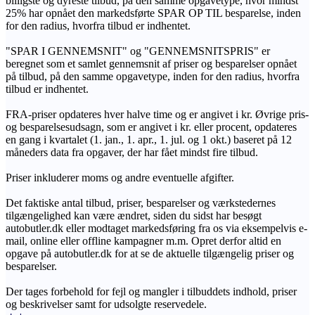
billigste og dyreste tilbud, på den samme opgavetype, hvor mindst
25% har opnået den markedsførte SPAR OP TIL besparelse, inden
for den radius, hvorfra tilbud er indhentet.
"SPAR I GENNEMSNIT" og "GENNEMSNITSPRIS" er
beregnet som et samlet gennemsnit af priser og besparelser opnået
på tilbud, på den samme opgavetype, inden for den radius, hvorfra
tilbud er indhentet.
FRA-priser opdateres hver halve time og er angivet i kr. Øvrige pris-
og besparelsesudsagn, som er angivet i kr. eller procent, opdateres
en gang i kvartalet (1. jan., 1. apr., 1. jul. og 1 okt.) baseret på 12
måneders data fra opgaver, der har fået mindst fire tilbud.
Priser inkluderer moms og andre eventuelle afgifter.
Det faktiske antal tilbud, priser, besparelser og værkstedernes
tilgængelighed kan være ændret, siden du sidst har besøgt
autobutler.dk eller modtaget markedsføring fra os via eksempelvis e-
mail, online eller offline kampagner m.m. Opret derfor altid en
opgave på autobutler.dk for at se de aktuelle tilgængelig priser og
besparelser.
Der tages forbehold for fejl og mangler i tilbuddets indhold, priser
og beskrivelser samt for udsolgte reservedele.