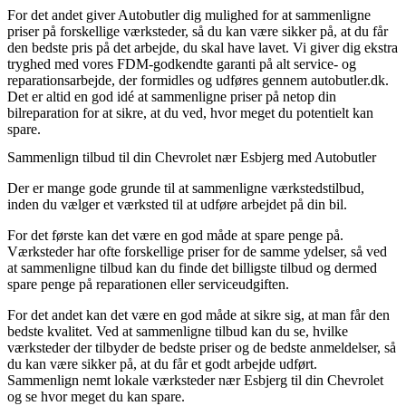
For det andet giver Autobutler dig mulighed for at sammenligne
priser på forskellige værksteder, så du kan være sikker på, at du får
den bedste pris på det arbejde, du skal have lavet. Vi giver dig ekstra
tryghed med vores FDM-godkendte garanti på alt service- og
reparationsarbejde, der formidles og udføres gennem autobutler.dk.
Det er altid en god idé at sammenligne priser på netop din
bilreparation for at sikre, at du ved, hvor meget du potentielt kan
spare.
Sammenlign tilbud til din Chevrolet nær Esbjerg med Autobutler
Der er mange gode grunde til at sammenligne værkstedstilbud,
inden du vælger et værksted til at udføre arbejdet på din bil.
For det første kan det være en god måde at spare penge på.
Værksteder har ofte forskellige priser for de samme ydelser, så ved
at sammenligne tilbud kan du finde det billigste tilbud og dermed
spare penge på reparationen eller serviceudgiften.
For det andet kan det være en god måde at sikre sig, at man får den
bedste kvalitet. Ved at sammenligne tilbud kan du se, hvilke
værksteder der tilbyder de bedste priser og de bedste anmeldelser, så
du kan være sikker på, at du får et godt arbejde udført.
Sammenlign nemt lokale værksteder nær Esbjerg til din Chevrolet
og se hvor meget du kan spare.