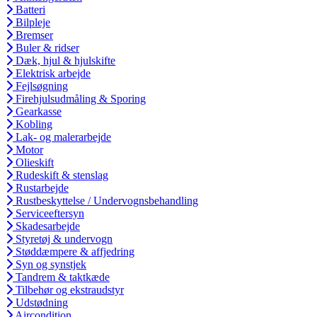
Batteri
Bilpleje
Bremser
Buler & ridser
Dæk, hjul & hjulskifte
Elektrisk arbejde
Fejlsøgning
Firehjulsudmåling & Sporing
Gearkasse
Kobling
Lak- og malerarbejde
Motor
Olieskift
Rudeskift & stenslag
Rustarbejde
Rustbeskyttelse / Undervognsbehandling
Serviceeftersyn
Skadesarbejde
Styretøj & undervogn
Støddæmpere & affjedring
Syn og synstjek
Tandrem & taktkæde
Tilbehør og ekstraudstyr
Udstødning
Aircondition