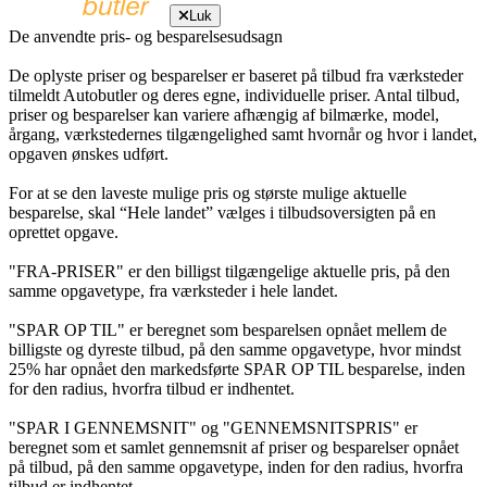
Luk
De anvendte pris- og besparelsesudsagn
De oplyste priser og besparelser er baseret på tilbud fra værksteder
tilmeldt Autobutler og deres egne, individuelle priser. Antal tilbud,
priser og besparelser kan variere afhængig af bilmærke, model,
årgang, værkstedernes tilgængelighed samt hvornår og hvor i landet,
opgaven ønskes udført.
For at se den laveste mulige pris og største mulige aktuelle
besparelse, skal “Hele landet” vælges i tilbudsoversigten på en
oprettet opgave.
"FRA-PRISER" er den billigst tilgængelige aktuelle pris, på den
samme opgavetype, fra værksteder i hele landet.
"SPAR OP TIL" er beregnet som besparelsen opnået mellem de
billigste og dyreste tilbud, på den samme opgavetype, hvor mindst
25% har opnået den markedsførte SPAR OP TIL besparelse, inden
for den radius, hvorfra tilbud er indhentet.
"SPAR I GENNEMSNIT" og "GENNEMSNITSPRIS" er
beregnet som et samlet gennemsnit af priser og besparelser opnået
på tilbud, på den samme opgavetype, inden for den radius, hvorfra
tilbud er indhentet.