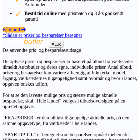
Autobutler
Bestil tid online
med prismatch og 3 års godkendt
garanti
Få tilbud
*Sådan er priser og besparelser beregnet
Luk
De anvendte pris- og besparelsesudsagn
De oplyste priser og besparelser er baseret på tilbud fra værksteder
tilmeldt Autobutler og deres egne, individuelle priser. Antal tilbud,
priser og besparelser kan variere afhængig af bilmærke, model,
årgang, værkstedernes tilgængelighed samt hvornår og hvor i landet,
opgaven ønskes udført.
For at se den laveste mulige pris og største mulige aktuelle
besparelse, skal “Hele landet” vælges i tilbudsoversigten på en
oprettet opgave.
"FRA-PRISER" er den billigst tilgængelige aktuelle pris, på den
samme opgavetype, fra værksteder i hele landet.
"SPAR OP TIL" er beregnet som besparelsen opnået mellem de