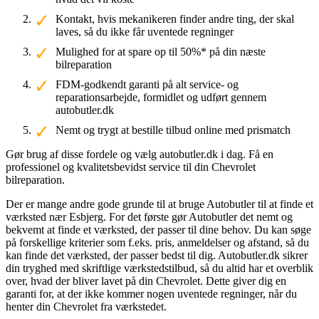
Kontakt, hvis mekanikeren finder andre ting, der skal
laves, så du ikke får uventede regninger
Mulighed for at spare op til 50%* på din næste
bilreparation
FDM-godkendt garanti på alt service- og
reparationsarbejde, formidlet og udført gennem
autobutler.dk
Nemt og trygt at bestille tilbud online med prismatch
Gør brug af disse fordele og vælg autobutler.dk i dag. Få en
professionel og kvalitetsbevidst service til din Chevrolet
bilreparation.
Der er mange andre gode grunde til at bruge Autobutler til at finde et
værksted nær Esbjerg. For det første gør Autobutler det nemt og
bekvemt at finde et værksted, der passer til dine behov. Du kan søge
på forskellige kriterier som f.eks. pris, anmeldelser og afstand, så du
kan finde det værksted, der passer bedst til dig. Autobutler.dk sikrer
din tryghed med skriftlige værkstedstilbud, så du altid har et overblik
over, hvad der bliver lavet på din Chevrolet. Dette giver dig en
garanti for, at der ikke kommer nogen uventede regninger, når du
henter din Chevrolet fra værkstedet.