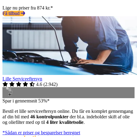
Lige nu priser fra 874 kr.*
Få tilbud
Lille Serviceeftersyn
4.6
(
2.942
)
Spar i gennemsnit 53%*
Bestil et lille serviceeftersyn online. Du får en komplet gennemgang
af din bil med
46 kontrolpunkter
der bl.a. indeholder skift af olie
og oliefilter med op til
4 liter kvalitetsolie
.
*Sådan er priser og besparelser beregnet