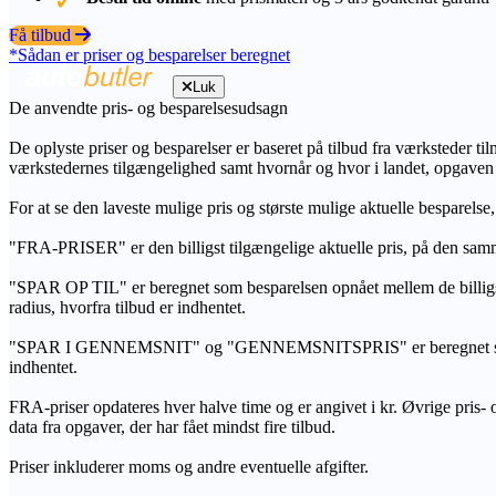
Få tilbud
*Sådan er priser og besparelser beregnet
Luk
De anvendte pris- og besparelsesudsagn
De oplyste priser og besparelser er baseret på tilbud fra værksteder ti
værkstedernes tilgængelighed samt hvornår og hvor i landet, opgaven
For at se den laveste mulige pris og største mulige aktuelle besparelse
"FRA-PRISER" er den billigst tilgængelige aktuelle pris, på den samm
"SPAR OP TIL" er beregnet som besparelsen opnået mellem de billig
radius, hvorfra tilbud er indhentet.
"SPAR I GENNEMSNIT" og "GENNEMSNITSPRIS" er beregnet som et sam
indhentet.
FRA-priser opdateres hver halve time og er angivet i kr. Øvrige pris- og
data fra opgaver, der har fået mindst fire tilbud.
Priser inkluderer moms og andre eventuelle afgifter.