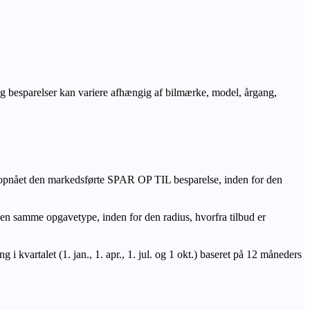
r og besparelser kan variere afhængig af bilmærke, model, årgang,
 opnået den markedsførte SPAR OP TIL besparelse, inden for den
amme opgavetype, inden for den radius, hvorfra tilbud er
i kvartalet (1. jan., 1. apr., 1. jul. og 1 okt.) baseret på 12 måneders