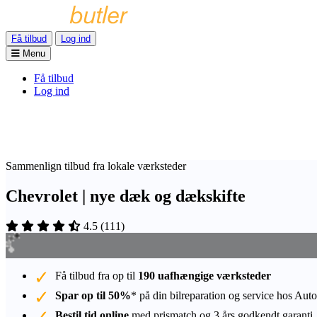
Få tilbud
Log ind
Menu
Få tilbud
Log ind
Sammenlign tilbud fra lokale værksteder
Chevrolet | nye dæk og dækskifte
4.5
(
111
)
Få tilbud fra op til
190 uafhængige værksteder
Spar op til 50%
* på din bilreparation og service hos Auto
Bestil tid online
med prismatch og 3 års godkendt garanti