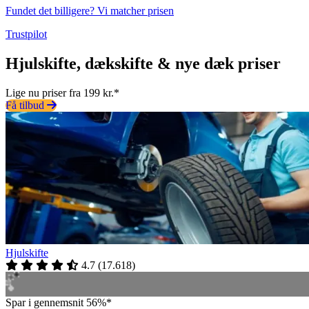
Fundet det billigere? Vi matcher prisen
Trustpilot
Hjulskifte, dækskifte & nye dæk priser
Lige nu priser fra 199 kr.*
Få tilbud
Hjulskifte
4.7
(
17.618
)
Spar i gennemsnit 56%*