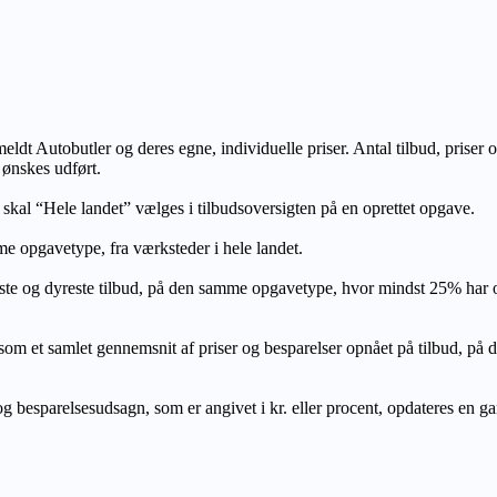
lmeldt Autobutler og deres egne, individuelle priser. Antal tilbud, prise
 ønskes udført.
, skal “Hele landet” vælges i tilbudsoversigten på en oprettet opgave.
e opgavetype, fra værksteder i hele landet.
ste og dyreste tilbud, på den samme opgavetype, hvor mindst 25% har
let gennemsnit af priser og besparelser opnået på tilbud, på den s
 besparelsesudsagn, som er angivet i kr. eller procent, opdateres en gang 