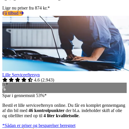
Lige nu priser fra 874 kr.*
Få tilbud
Lille Serviceeftersyn
4.6
(
2.943
)
Spar i gennemsnit 53%*
Bestil et lille serviceeftersyn online. Du får en komplet gennemgang
af din bil med
46 kontrolpunkter
der bl.a. indeholder skift af olie
og oliefilter med op til
4 liter kvalitetsolie
.
*Sådan er priser og besparelser beregnet