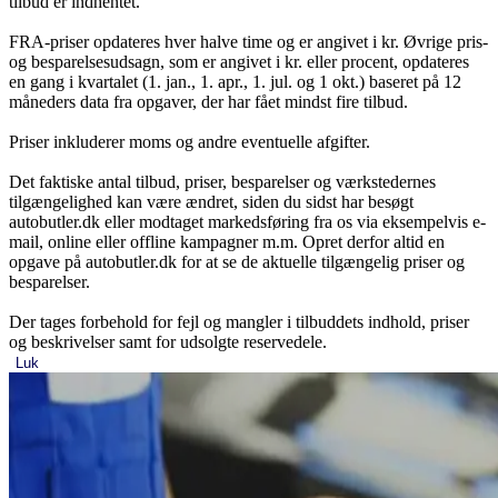
tilbud er indhentet.
FRA-priser opdateres hver halve time og er angivet i kr. Øvrige pris-
og besparelsesudsagn, som er angivet i kr. eller procent, opdateres
en gang i kvartalet (1. jan., 1. apr., 1. jul. og 1 okt.) baseret på 12
måneders data fra opgaver, der har fået mindst fire tilbud.
Priser inkluderer moms og andre eventuelle afgifter.
Det faktiske antal tilbud, priser, besparelser og værkstedernes
tilgængelighed kan være ændret, siden du sidst har besøgt
autobutler.dk eller modtaget markedsføring fra os via eksempelvis e-
mail, online eller offline kampagner m.m. Opret derfor altid en
opgave på autobutler.dk for at se de aktuelle tilgængelig priser og
besparelser.
Der tages forbehold for fejl og mangler i tilbuddets indhold, priser
og beskrivelser samt for udsolgte reservedele.
Luk