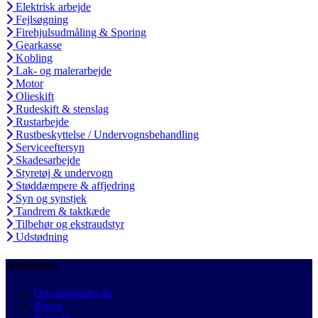
Elektrisk arbejde
Fejlsøgning
Firehjulsudmåling & Sporing
Gearkasse
Kobling
Lak- og malerarbejde
Motor
Olieskift
Rudeskift & stenslag
Rustarbejde
Rustbeskyttelse / Undervognsbehandling
Serviceeftersyn
Skadesarbejde
Styretøj & undervogn
Støddæmpere & affjedring
Syn og synstjek
Tandrem & taktkæde
Tilbehør og ekstraudstyr
Udstødning
Autobutler
Om autobutler.dk
Presse