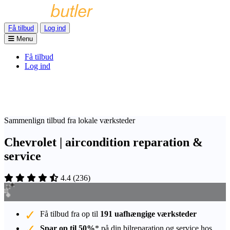
Få tilbud
Log ind
Menu
Få tilbud
Log ind
Sammenlign tilbud fra lokale værksteder
Chevrolet | aircondition reparation &
service
4.4
(
236
)
Få tilbud fra op til
191 uafhængige værksteder
Spar op til 50%
* på din bilreparation og service hos