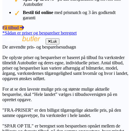
Autobutler
Bestil tid online
med prismatch og 3 års godkendt
garanti
Få tilbud
*Sådan er priser og besparelser beregnet
Luk
De anvendte pris- og besparelsesudsagn
De oplyste priser og besparelser er baseret på tilbud fra værksteder
tilmeldt Autobutler og deres egne, individuelle priser. Antal tilbud,
priser og besparelser kan variere afhængig af bilmærke, model,
årgang, værkstedernes tilgængelighed samt hvornår og hvor i landet,
opgaven ønskes udført.
For at se den laveste mulige pris og største mulige aktuelle
besparelse, skal “Hele landet” vælges i tilbudsoversigten på en
oprettet opgave.
"FRA-PRISER" er den billigst tilgængelige aktuelle pris, på den
samme opgavetype, fra værksteder i hele landet.
"SPAR OP TIL" er beregnet som besparelsen opnået mellem de