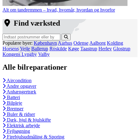
Alt om tandremmen – hvad, hvornår, hvordan og hvorfor
Find værksted
Populære byer:
København
Aarhus
Odense
Aalborg
Kolding
Horsens
Vejle
Ballerup
Roskilde
Køge
Taastrup
Herlev
Glostrup
Kongens Lyngby
Valby
Alle bilreparationer
Aircondition
Andre opgaver
Anhængertræk
Batteri
Bilpleje
Bremser
Buler & ridser
Dæk, hjul & hjulskifte
Elektrisk arbejde
Fejlsøgning
Firehjulsudmåling & Sporing