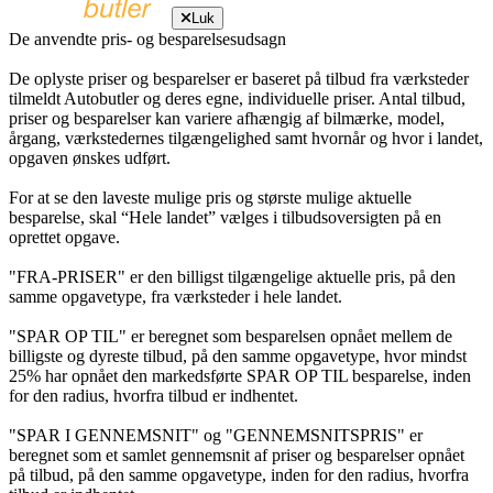
Luk
De anvendte pris- og besparelsesudsagn
De oplyste priser og besparelser er baseret på tilbud fra værksteder
tilmeldt Autobutler og deres egne, individuelle priser. Antal tilbud,
priser og besparelser kan variere afhængig af bilmærke, model,
årgang, værkstedernes tilgængelighed samt hvornår og hvor i landet,
opgaven ønskes udført.
For at se den laveste mulige pris og største mulige aktuelle
besparelse, skal “Hele landet” vælges i tilbudsoversigten på en
oprettet opgave.
"FRA-PRISER" er den billigst tilgængelige aktuelle pris, på den
samme opgavetype, fra værksteder i hele landet.
"SPAR OP TIL" er beregnet som besparelsen opnået mellem de
billigste og dyreste tilbud, på den samme opgavetype, hvor mindst
25% har opnået den markedsførte SPAR OP TIL besparelse, inden
for den radius, hvorfra tilbud er indhentet.
"SPAR I GENNEMSNIT" og "GENNEMSNITSPRIS" er
beregnet som et samlet gennemsnit af priser og besparelser opnået
på tilbud, på den samme opgavetype, inden for den radius, hvorfra