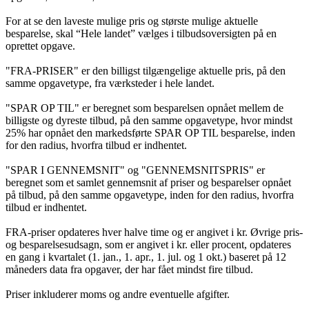
For at se den laveste mulige pris og største mulige aktuelle
besparelse, skal “Hele landet” vælges i tilbudsoversigten på en
oprettet opgave.
"FRA-PRISER" er den billigst tilgængelige aktuelle pris, på den
samme opgavetype, fra værksteder i hele landet.
"SPAR OP TIL" er beregnet som besparelsen opnået mellem de
billigste og dyreste tilbud, på den samme opgavetype, hvor mindst
25% har opnået den markedsførte SPAR OP TIL besparelse, inden
for den radius, hvorfra tilbud er indhentet.
"SPAR I GENNEMSNIT" og "GENNEMSNITSPRIS" er
beregnet som et samlet gennemsnit af priser og besparelser opnået
på tilbud, på den samme opgavetype, inden for den radius, hvorfra
tilbud er indhentet.
FRA-priser opdateres hver halve time og er angivet i kr. Øvrige pris-
og besparelsesudsagn, som er angivet i kr. eller procent, opdateres
en gang i kvartalet (1. jan., 1. apr., 1. jul. og 1 okt.) baseret på 12
måneders data fra opgaver, der har fået mindst fire tilbud.
Priser inkluderer moms og andre eventuelle afgifter.