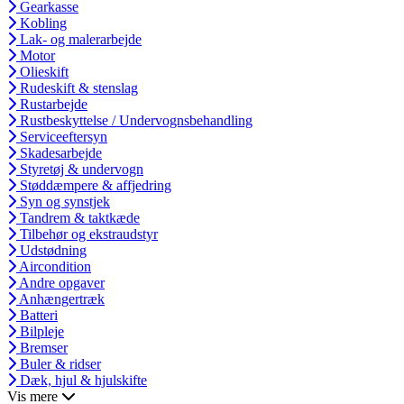
Gearkasse
Kobling
Lak- og malerarbejde
Motor
Olieskift
Rudeskift & stenslag
Rustarbejde
Rustbeskyttelse / Undervognsbehandling
Serviceeftersyn
Skadesarbejde
Styretøj & undervogn
Støddæmpere & affjedring
Syn og synstjek
Tandrem & taktkæde
Tilbehør og ekstraudstyr
Udstødning
Aircondition
Andre opgaver
Anhængertræk
Batteri
Bilpleje
Bremser
Buler & ridser
Dæk, hjul & hjulskifte
Vis mere