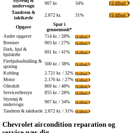
Styretøj &
907 kr.
34%
Få tilbud
undervogn
Tandrem &
2.872 kr.
31%
Få tilbud
taktkæde
Spar i
Opgave
gennemsnit*
Andre opgaver
714 kr. / 28%
Få tilbud
Bremser
903 kr. / 27%
Få tilbud
Dæk, hjul &
691 kr. / 41%
Få tilbud
hjulskifte
Firehjulsudmåling &
500 kr. / 38%
Få tilbud
sporing
Kobling
2.721 kr. / 32%
Få tilbud
Motor
2.176 kr. / 27%
Få tilbud
Olieskift
869 kr. / 48%
Få tilbud
Serviceeftersyn
855 kr. / 28%
Få tilbud
Styretøj &
907 kr. / 34%
Få tilbud
undervogn
Tandrem & taktkæde
2.872 kr. / 31%
Få tilbud
Chevrolet aircondition reparation og
service nær dig