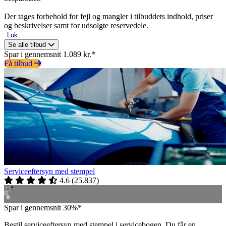
Der tages forbehold for fejl og mangler i tilbuddets indhold, priser
og beskrivelser samt for udsolgte reservedele.
Luk
Se alle tilbud
Spar i gennemsnit 1.089 kr.*
Få tilbud
Serviceeftersyn med stempel
4.6
(
25.837
)
Spar i gennemsnit 30%*
Bestil serviceeftersyn med stempel i servicebogen. Du får en