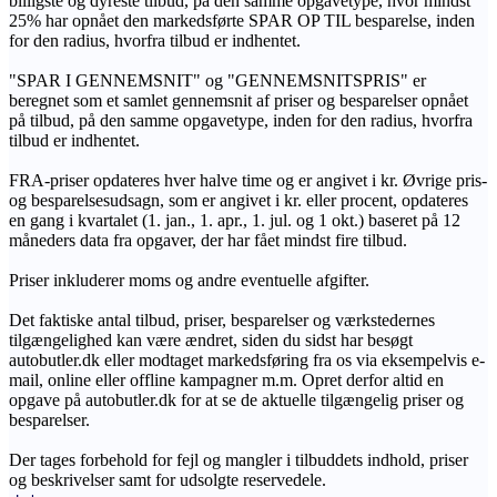
billigste og dyreste tilbud, på den samme opgavetype, hvor mindst
25% har opnået den markedsførte SPAR OP TIL besparelse, inden
for den radius, hvorfra tilbud er indhentet.
"SPAR I GENNEMSNIT" og "GENNEMSNITSPRIS" er
beregnet som et samlet gennemsnit af priser og besparelser opnået
på tilbud, på den samme opgavetype, inden for den radius, hvorfra
tilbud er indhentet.
FRA-priser opdateres hver halve time og er angivet i kr. Øvrige pris-
og besparelsesudsagn, som er angivet i kr. eller procent, opdateres
en gang i kvartalet (1. jan., 1. apr., 1. jul. og 1 okt.) baseret på 12
måneders data fra opgaver, der har fået mindst fire tilbud.
Priser inkluderer moms og andre eventuelle afgifter.
Det faktiske antal tilbud, priser, besparelser og værkstedernes
tilgængelighed kan være ændret, siden du sidst har besøgt
autobutler.dk eller modtaget markedsføring fra os via eksempelvis e-
mail, online eller offline kampagner m.m. Opret derfor altid en
opgave på autobutler.dk for at se de aktuelle tilgængelig priser og
besparelser.
Der tages forbehold for fejl og mangler i tilbuddets indhold, priser
og beskrivelser samt for udsolgte reservedele.