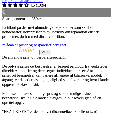
Reparation af aircondition
4.5
(
1.094
)
Spar i gennemsnit 35%*
Få tilbud på de mest almindelige reparationer som skift af
kondensator, kompressor m.m. Beskriv din reparation eller de
problemer, du har med din aircondition.
*Sådan er priser og besparelser beregnet
Luk
De anvendte pris- og besparelsesudsagn
De oplyste priser og besparelser er baseret på tilbud fra værksteder
tilmeldt Autobutler og deres egne, individuelle priser. Antal tilbud,
priser og besparelser kan variere afhængig af bilmærke, model,
årgang, værkstedernes tilgængelighed samt hvornår og hvor i landet,
opgaven ønskes udført.
For at se den laveste mulige pris og største mulige aktuelle
besparelse, skal “Hele landet” vælges i tilbudsoversigten på en
oprettet opgave.
"FRA-PRISER" er den billigst tilgængelige aktuelle pris, på den