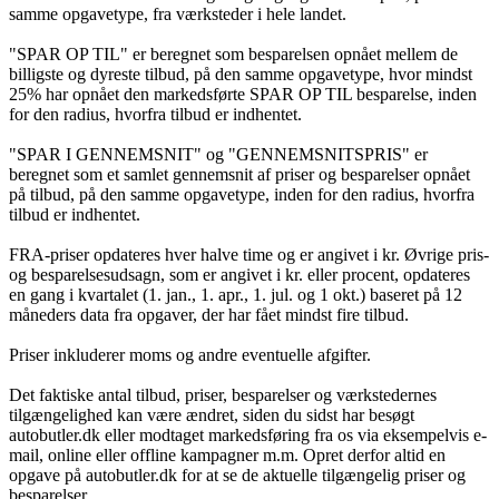
samme opgavetype, fra værksteder i hele landet.
"SPAR OP TIL" er beregnet som besparelsen opnået mellem de
billigste og dyreste tilbud, på den samme opgavetype, hvor mindst
25% har opnået den markedsførte SPAR OP TIL besparelse, inden
for den radius, hvorfra tilbud er indhentet.
"SPAR I GENNEMSNIT" og "GENNEMSNITSPRIS" er
beregnet som et samlet gennemsnit af priser og besparelser opnået
på tilbud, på den samme opgavetype, inden for den radius, hvorfra
tilbud er indhentet.
FRA-priser opdateres hver halve time og er angivet i kr. Øvrige pris-
og besparelsesudsagn, som er angivet i kr. eller procent, opdateres
en gang i kvartalet (1. jan., 1. apr., 1. jul. og 1 okt.) baseret på 12
måneders data fra opgaver, der har fået mindst fire tilbud.
Priser inkluderer moms og andre eventuelle afgifter.
Det faktiske antal tilbud, priser, besparelser og værkstedernes
tilgængelighed kan være ændret, siden du sidst har besøgt
autobutler.dk eller modtaget markedsføring fra os via eksempelvis e-
mail, online eller offline kampagner m.m. Opret derfor altid en
opgave på autobutler.dk for at se de aktuelle tilgængelig priser og
besparelser.