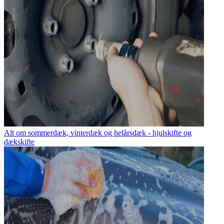
Alt om sommerdæk, vinterdæk og helårsdæk - hjulskifte og
dækskifte