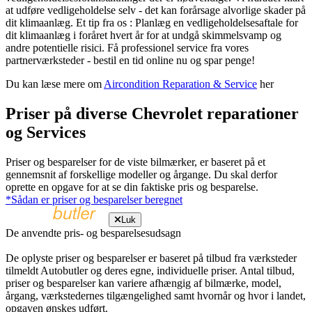
at udføre vedligeholdelse selv - det kan forårsage alvorlige skader på
dit klimaanlæg. Et tip fra os : Planlæg en vedligeholdelsesaftale for
dit klimaanlæg i foråret hvert år for at undgå skimmelsvamp og
andre potentielle risici. Få professionel service fra vores
partnerværksteder - bestil en tid online nu og spar penge!
Du kan læse mere om
Aircondition Reparation & Service
her
Priser på diverse Chevrolet reparationer
og Services
Priser og besparelser for de viste bilmærker, er baseret på et
gennemsnit af forskellige modeller og årgange. Du skal derfor
oprette en opgave for at se din faktiske pris og besparelse.
*Sådan er priser og besparelser beregnet
Luk
De anvendte pris- og besparelsesudsagn
De oplyste priser og besparelser er baseret på tilbud fra værksteder
tilmeldt Autobutler og deres egne, individuelle priser. Antal tilbud,
priser og besparelser kan variere afhængig af bilmærke, model,
årgang, værkstedernes tilgængelighed samt hvornår og hvor i landet,
opgaven ønskes udført.