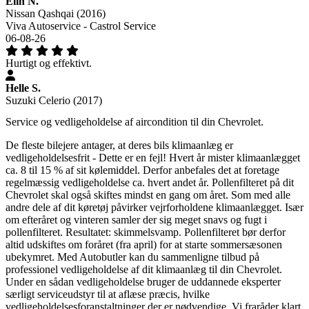
Elin N.
Nissan Qashqai (2016)
Viva Autoservice - Castrol Service
06-08-26
Hurtigt og effektivt.
Helle S.
Suzuki Celerio (2017)
Service og vedligeholdelse af aircondition til din Chevrolet.
De fleste bilejere antager, at deres bils klimaanlæg er
vedligeholdelsesfrit - Dette er en fejl! Hvert år mister klimaanlægget
ca. 8 til 15 % af sit kølemiddel. Derfor anbefales det at foretage
regelmæssig vedligeholdelse ca. hvert andet år. Pollenfilteret på dit
Chevrolet skal også skiftes mindst en gang om året. Som med alle
andre dele af dit køretøj påvirker vejrforholdene klimaanlægget. Især
om efteråret og vinteren samler der sig meget snavs og fugt i
pollenfilteret. Resultatet: skimmelsvamp. Pollenfilteret bør derfor
altid udskiftes om foråret (fra april) for at starte sommersæsonen
ubekymret. Med Autobutler kan du sammenligne tilbud på
professionel vedligeholdelse af dit klimaanlæg til din Chevrolet.
Under en sådan vedligeholdelse bruger de uddannede eksperter
særligt serviceudstyr til at aflæse præcis, hvilke
vedligeholdelsesforanstaltninger der er nødvendige. Vi fraråder klart