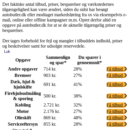
Det faktiske antal tilbud, priser, besparelser og værkstedernes
tilgængelighed kan være ændret, siden du sidst har besøgt
autobutler.dk eller modtaget markedsføring fra os via eksempelvis e-
mail, online eller offline kampagner m.m. Opret derfor altid en
opgave på autobutler.dk for at se de aktuelle tilgængelig priser og
besparelser.
Der tages forbehold for fejl og mangler i tilbuddets indhold, priser
og beskrivelser samt for udsolgte reservedele.
Luk
Sammenlign
Du sparer i
Opgave
og spar*
gennemsnit*
Andre opgaver
714 kr.
28%
Få tilbud
Bremser
903 kr.
27%
Få tilbud
Dæk, hjul &
691 kr.
41%
Få tilbud
hjulskifte
Firehjulsudmåling
500 kr.
38%
Få tilbud
& sporing
Kobling
2.721 kr.
32%
Få tilbud
Motor
2.176 kr.
27%
Få tilbud
Olieskift
869 kr.
48%
Få tilbud
Serviceeftersyn
855 kr.
28%
Få tilbud