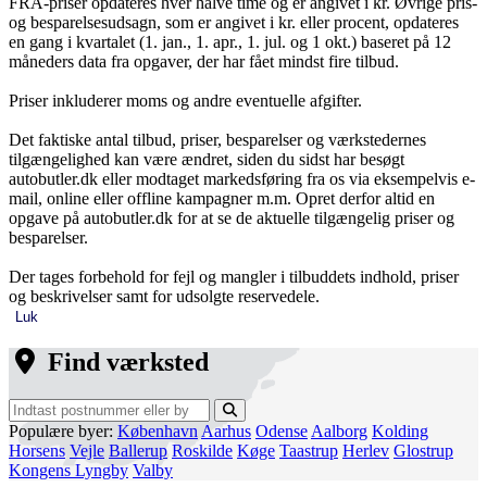
FRA-priser opdateres hver halve time og er angivet i kr. Øvrige pris-
og besparelsesudsagn, som er angivet i kr. eller procent, opdateres
en gang i kvartalet (1. jan., 1. apr., 1. jul. og 1 okt.) baseret på 12
måneders data fra opgaver, der har fået mindst fire tilbud.
Priser inkluderer moms og andre eventuelle afgifter.
Det faktiske antal tilbud, priser, besparelser og værkstedernes
tilgængelighed kan være ændret, siden du sidst har besøgt
autobutler.dk eller modtaget markedsføring fra os via eksempelvis e-
mail, online eller offline kampagner m.m. Opret derfor altid en
opgave på autobutler.dk for at se de aktuelle tilgængelig priser og
besparelser.
Der tages forbehold for fejl og mangler i tilbuddets indhold, priser
og beskrivelser samt for udsolgte reservedele.
Luk
Find værksted
Populære byer:
København
Aarhus
Odense
Aalborg
Kolding
Horsens
Vejle
Ballerup
Roskilde
Køge
Taastrup
Herlev
Glostrup
Kongens Lyngby
Valby