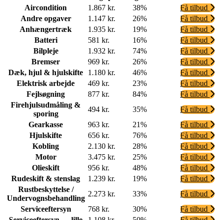
Aircondition
1.867 kr.
38%
Få tilbud
Andre opgaver
1.147 kr.
26%
Få tilbud
Anhængertræk
1.935 kr.
19%
Få tilbud
Batteri
581 kr.
16%
Få tilbud
Bilpleje
1.932 kr.
74%
Få tilbud
Bremser
969 kr.
26%
Få tilbud
Dæk, hjul & hjulskifte
1.180 kr.
46%
Få tilbud
Elektrisk arbejde
469 kr.
23%
Få tilbud
Fejlsøgning
877 kr.
84%
Få tilbud
Firehjulsudmåling &
494 kr.
35%
Få tilbud
sporing
Gearkasse
963 kr.
21%
Få tilbud
Hjulskifte
656 kr.
76%
Få tilbud
Kobling
2.130 kr.
28%
Få tilbud
Motor
3.475 kr.
25%
Få tilbud
Olieskift
956 kr.
48%
Få tilbud
Rudeskift & stenslag
1.239 kr.
19%
Få tilbud
Rustbeskyttelse /
2.273 kr.
33%
Få tilbud
Undervognsbehandling
Serviceeftersyn
768 kr.
30%
Få tilbud
Serviceeftersyn — lille
1.108 kr.
50%
Få tilbud