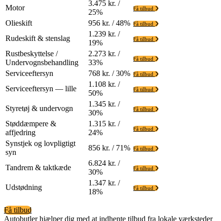
3.475 kr. /
Motor
Få tilbud
25%
Olieskift
956 kr. / 48%
Få tilbud
1.239 kr. /
Rudeskift & stenslag
Få tilbud
19%
Rustbeskyttelse /
2.273 kr. /
Få tilbud
Undervognsbehandling
33%
Serviceeftersyn
768 kr. / 30%
Få tilbud
1.108 kr. /
Serviceeftersyn — lille
Få tilbud
50%
1.345 kr. /
Styretøj & undervogn
Få tilbud
30%
Støddæmpere &
1.315 kr. /
Få tilbud
affjedring
24%
Synstjek og lovpligtigt
856 kr. / 71%
Få tilbud
syn
6.824 kr. /
Tandrem & taktkæde
Få tilbud
30%
1.347 kr. /
Udstødning
Få tilbud
18%
Få tilbud
Autobutler hjælper dig med at indhente tilbud fra lokale værksteder