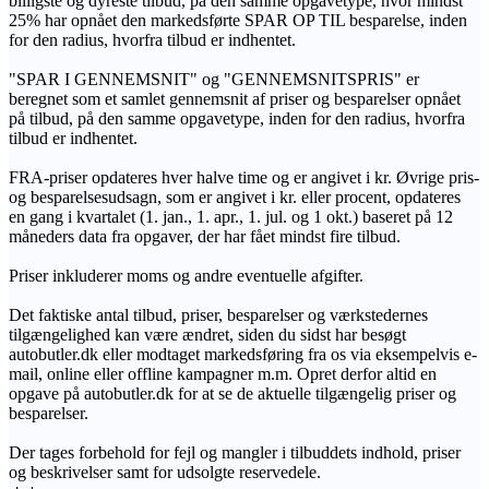
billigste og dyreste tilbud, på den samme opgavetype, hvor mindst
25% har opnået den markedsførte SPAR OP TIL besparelse, inden
for den radius, hvorfra tilbud er indhentet.
"SPAR I GENNEMSNIT" og "GENNEMSNITSPRIS" er
beregnet som et samlet gennemsnit af priser og besparelser opnået
på tilbud, på den samme opgavetype, inden for den radius, hvorfra
tilbud er indhentet.
FRA-priser opdateres hver halve time og er angivet i kr. Øvrige pris-
og besparelsesudsagn, som er angivet i kr. eller procent, opdateres
en gang i kvartalet (1. jan., 1. apr., 1. jul. og 1 okt.) baseret på 12
måneders data fra opgaver, der har fået mindst fire tilbud.
Priser inkluderer moms og andre eventuelle afgifter.
Det faktiske antal tilbud, priser, besparelser og værkstedernes
tilgængelighed kan være ændret, siden du sidst har besøgt
autobutler.dk eller modtaget markedsføring fra os via eksempelvis e-
mail, online eller offline kampagner m.m. Opret derfor altid en
opgave på autobutler.dk for at se de aktuelle tilgængelig priser og
besparelser.
Der tages forbehold for fejl og mangler i tilbuddets indhold, priser
og beskrivelser samt for udsolgte reservedele.