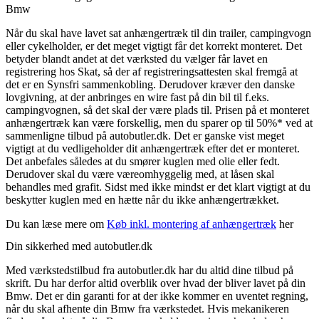
Bmw
Når du skal have lavet sat anhængertræk til din trailer, campingvogn
eller cykelholder, er det meget vigtigt får det korrekt monteret. Det
betyder blandt andet at det værksted du vælger får lavet en
registrering hos Skat, så der af registreringsattesten skal fremgå at
det er en Synsfri sammenkobling. Derudover kræver den danske
lovgivning, at der anbringes en wire fast på din bil til f.eks.
campingvognen, så det skal der være plads til. Prisen på et monteret
anhængertræk kan være forskellig, men du sparer op til 50%* ved at
sammenligne tilbud på autobutler.dk. Det er ganske vist meget
vigtigt at du vedligeholder dit anhængertræk efter det er monteret.
Det anbefales således at du smører kuglen med olie eller fedt.
Derudover skal du være væreomhyggelig med, at låsen skal
behandles med grafit. Sidst med ikke mindst er det klart vigtigt at du
beskytter kuglen med en hætte når du ikke anhængertrækket.
Du kan læse mere om
Køb inkl. montering af anhængertræk
her
Din sikkerhed med autobutler.dk
Med værkstedstilbud fra autobutler.dk har du altid dine tilbud på
skrift. Du har derfor altid overblik over hvad der bliver lavet på din
Bmw. Det er din garanti for at der ikke kommer en uventet regning,
når du skal afhente din Bmw fra værkstedet. Hvis mekanikeren