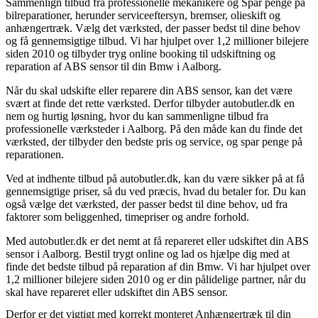
Sammenlign tilbud fra professionelle mekanikere og Spar penge på
bilreparationer, herunder serviceeftersyn, bremser, olieskift og
anhængertræk. Vælg det værksted, der passer bedst til dine behov
og få gennemsigtige tilbud. Vi har hjulpet over 1,2 millioner bilejere
siden 2010 og tilbyder tryg online booking til udskiftning og
reparation af ABS sensor til din Bmw i Aalborg.
Når du skal udskifte eller reparere din ABS sensor, kan det være
svært at finde det rette værksted. Derfor tilbyder autobutler.dk en
nem og hurtig løsning, hvor du kan sammenligne tilbud fra
professionelle værksteder i Aalborg. På den måde kan du finde det
værksted, der tilbyder den bedste pris og service, og spar penge på
reparationen.
Ved at indhente tilbud på autobutler.dk, kan du være sikker på at få
gennemsigtige priser, så du ved præcis, hvad du betaler for. Du kan
også vælge det værksted, der passer bedst til dine behov, ud fra
faktorer som beliggenhed, timepriser og andre forhold.
Med autobutler.dk er det nemt at få repareret eller udskiftet din ABS
sensor i Aalborg. Bestil trygt online og lad os hjælpe dig med at
finde det bedste tilbud på reparation af din Bmw. Vi har hjulpet over
1,2 millioner bilejere siden 2010 og er din pålidelige partner, når du
skal have repareret eller udskiftet din ABS sensor.
Derfor er det vigtigt med korrekt monteret Anhængertræk til din