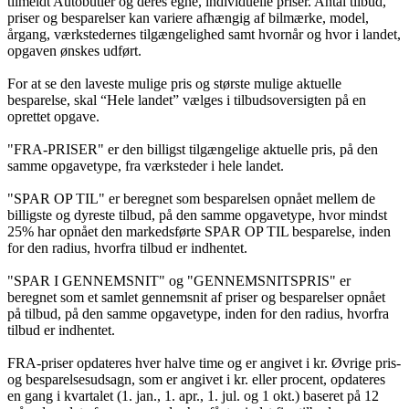
tilmeldt Autobutler og deres egne, individuelle priser. Antal tilbud,
priser og besparelser kan variere afhængig af bilmærke, model,
årgang, værkstedernes tilgængelighed samt hvornår og hvor i landet,
opgaven ønskes udført.
For at se den laveste mulige pris og største mulige aktuelle
besparelse, skal “Hele landet” vælges i tilbudsoversigten på en
oprettet opgave.
"FRA-PRISER" er den billigst tilgængelige aktuelle pris, på den
samme opgavetype, fra værksteder i hele landet.
"SPAR OP TIL" er beregnet som besparelsen opnået mellem de
billigste og dyreste tilbud, på den samme opgavetype, hvor mindst
25% har opnået den markedsførte SPAR OP TIL besparelse, inden
for den radius, hvorfra tilbud er indhentet.
"SPAR I GENNEMSNIT" og "GENNEMSNITSPRIS" er
beregnet som et samlet gennemsnit af priser og besparelser opnået
på tilbud, på den samme opgavetype, inden for den radius, hvorfra
tilbud er indhentet.
FRA-priser opdateres hver halve time og er angivet i kr. Øvrige pris-
og besparelsesudsagn, som er angivet i kr. eller procent, opdateres
en gang i kvartalet (1. jan., 1. apr., 1. jul. og 1 okt.) baseret på 12