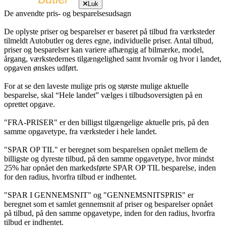
Luk
De anvendte pris- og besparelsesudsagn
De oplyste priser og besparelser er baseret på tilbud fra værksteder
tilmeldt Autobutler og deres egne, individuelle priser. Antal tilbud,
priser og besparelser kan variere afhængig af bilmærke, model,
årgang, værkstedernes tilgængelighed samt hvornår og hvor i landet,
opgaven ønskes udført.
For at se den laveste mulige pris og største mulige aktuelle
besparelse, skal “Hele landet” vælges i tilbudsoversigten på en
oprettet opgave.
"FRA-PRISER" er den billigst tilgængelige aktuelle pris, på den
samme opgavetype, fra værksteder i hele landet.
"SPAR OP TIL" er beregnet som besparelsen opnået mellem de
billigste og dyreste tilbud, på den samme opgavetype, hvor mindst
25% har opnået den markedsførte SPAR OP TIL besparelse, inden
for den radius, hvorfra tilbud er indhentet.
"SPAR I GENNEMSNIT" og "GENNEMSNITSPRIS" er
beregnet som et samlet gennemsnit af priser og besparelser opnået
på tilbud, på den samme opgavetype, inden for den radius, hvorfra
tilbud er indhentet.