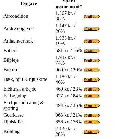
Spar i
Opgave
gennemsnit*
1.867 kr. /
Aircondition
Få tilbud
38%
1.147 kr. /
Andre opgaver
Få tilbud
26%
1.935 kr. /
Anhængertræk
Få tilbud
19%
Batteri
581 kr. / 16%
Få tilbud
1.932 kr. /
Bilpleje
Få tilbud
74%
Bremser
969 kr. / 26%
Få tilbud
1.180 kr. /
Dæk, hjul & hjulskifte
Få tilbud
46%
Elektrisk arbejde
469 kr. / 23%
Få tilbud
Fejlsøgning
877 kr. / 84%
Få tilbud
Firehjulsudmåling &
494 kr. / 35%
Få tilbud
sporing
Gearkasse
963 kr. / 21%
Få tilbud
Hjulskifte
656 kr. / 76%
Få tilbud
2.130 kr. /
Kobling
Få tilbud
28%