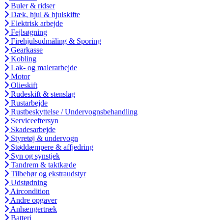
Buler & ridser
Dæk, hjul & hjulskifte
Elektrisk arbejde
Fejlsøgning
Firehjulsudmåling & Sporing
Gearkasse
Kobling
Lak- og malerarbejde
Motor
Olieskift
Rudeskift & stenslag
Rustarbejde
Rustbeskyttelse / Undervognsbehandling
Serviceeftersyn
Skadesarbejde
Styretøj & undervogn
Støddæmpere & affjedring
Syn og synstjek
Tandrem & taktkæde
Tilbehør og ekstraudstyr
Udstødning
Aircondition
Andre opgaver
Anhængertræk
Batteri