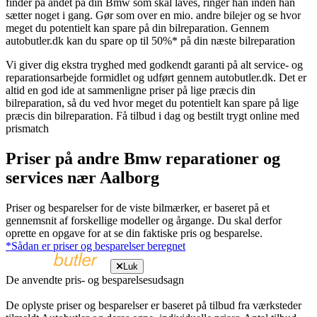
finder på andet på din Bmw som skal laves, ringer han inden han
sætter noget i gang. Gør som over en mio. andre bilejer og se hvor
meget du potentielt kan spare på din bilreparation. Gennem
autobutler.dk kan du spare op til 50%* på din næste bilreparation
Vi giver dig ekstra tryghed med godkendt garanti på alt service- og
reparationsarbejde formidlet og udført gennem autobutler.dk. Det er
altid en god ide at sammenligne priser på lige præcis din
bilreparation, så du ved hvor meget du potentielt kan spare på lige
præcis din bilreparation. Få tilbud i dag og bestilt trygt online med
prismatch
Priser på andre Bmw reparationer og
services nær Aalborg
Priser og besparelser for de viste bilmærker, er baseret på et
gennemsnit af forskellige modeller og årgange. Du skal derfor
oprette en opgave for at se din faktiske pris og besparelse.
*Sådan er priser og besparelser beregnet
Luk
De anvendte pris- og besparelsesudsagn
De oplyste priser og besparelser er baseret på tilbud fra værksteder