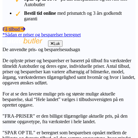
Autobutler
Bestil tid online
med prismatch og 3 års godkendt
garanti
Få tilbud
*Sådan er priser og besparelser beregnet
Luk
De anvendte pris- og besparelsesudsagn
De oplyste priser og besparelser er baseret på tilbud fra værksteder
tilmeldt Autobutler og deres egne, individuelle priser. Antal tilbud,
priser og besparelser kan variere afhængig af bilmærke, model,
årgang, værkstedernes tilgængelighed samt hvornår og hvor i landet,
opgaven ønskes udført.
For at se den laveste mulige pris og største mulige aktuelle
besparelse, skal “Hele landet” vælges i tilbudsoversigten på en
oprettet opgave.
"FRA-PRISER" er den billigst tilgængelige aktuelle pris, på den
samme opgavetype, fra værksteder i hele landet.
"SPAR OP TIL" er beregnet som besparelsen opnået mellem de