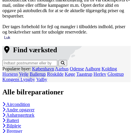
mail, online eller offline kampagner m.m. Opret derfor altid en
opgave på autobutler.dk for at se de aktuelle tilgængelig priser og
besparelser.
Der tages forbehold for fejl og mangler i tilbuddets indhold, priser
og beskrivelser samt for udsolgte reservedele.
Luk
Find værksted
Populære byer:
København
Aarhus
Odense
Aalborg
Kolding
Horsens
Vejle
Ballerup
Roskilde
Køge
Taastrup
Herlev
Glostrup
Kongens Lyngby
Valby
Alle bilreparationer
Aircondition
Andre opgaver
Anhængertræk
Batteri
Bilpleje
Bremser