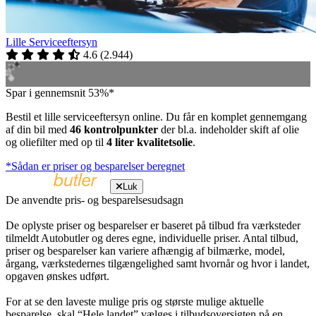
Lille Serviceeftersyn
4.6
(
2.944
)
Spar i gennemsnit 53%*
Bestil et lille serviceeftersyn online. Du får en komplet gennemgang
af din bil med
46 kontrolpunkter
der bl.a. indeholder skift af olie
og oliefilter med op til
4 liter kvalitetsolie
.
*Sådan er priser og besparelser beregnet
Luk
De anvendte pris- og besparelsesudsagn
De oplyste priser og besparelser er baseret på tilbud fra værksteder
tilmeldt Autobutler og deres egne, individuelle priser. Antal tilbud,
priser og besparelser kan variere afhængig af bilmærke, model,
årgang, værkstedernes tilgængelighed samt hvornår og hvor i landet,
opgaven ønskes udført.
For at se den laveste mulige pris og største mulige aktuelle
besparelse, skal “Hele landet” vælges i tilbudsoversigten på en