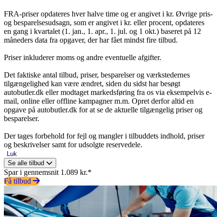
FRA-priser opdateres hver halve time og er angivet i kr. Øvrige pris-
og besparelsesudsagn, som er angivet i kr. eller procent, opdateres
en gang i kvartalet (1. jan., 1. apr., 1. jul. og 1 okt.) baseret på 12
måneders data fra opgaver, der har fået mindst fire tilbud.
Priser inkluderer moms og andre eventuelle afgifter.
Det faktiske antal tilbud, priser, besparelser og værkstedernes
tilgængelighed kan være ændret, siden du sidst har besøgt
autobutler.dk eller modtaget markedsføring fra os via eksempelvis e-
mail, online eller offline kampagner m.m. Opret derfor altid en
opgave på autobutler.dk for at se de aktuelle tilgængelig priser og
besparelser.
Der tages forbehold for fejl og mangler i tilbuddets indhold, priser
og beskrivelser samt for udsolgte reservedele.
Luk
Se alle tilbud
Spar i gennemsnit 1.089 kr.*
Få tilbud