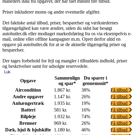
måneders data fra opgaver, der har fået mindst fire tilbud.
Priser inkluderer moms og andre eventuelle afgifter.
Det faktiske antal tilbud, priser, besparelser og værkstedernes
tilgængelighed kan være ændret, siden du sidst har besøgt
autobutler.dk eller modtaget markedsføring fra os via eksempelvis e-
mail, online eller offline kampagner m.m. Opret derfor altid en
opgave på autobutler.dk for at se de aktuelle tilgængelig priser og
besparelser.
Der tages forbehold for fejl og mangler i tilbuddets indhold, priser
og beskrivelser samt for udsolgte reservedele.
Luk
Sammenlign
Du sparer i
Opgave
og spar*
gennemsnit*
Aircondition
1.867 kr.
38%
Få tilbud
Andre opgaver
1.147 kr.
26%
Få tilbud
Anhængertræk
1.935 kr.
19%
Få tilbud
Batteri
581 kr.
16%
Få tilbud
Bilpleje
1.932 kr.
74%
Få tilbud
Bremser
969 kr.
26%
Få tilbud
Dæk, hjul & hjulskifte
1.180 kr.
46%
Få tilbud