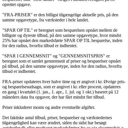
oprettet opgave.
"FRA-PRISER" er den billigst tilgængelige aktuelle pris, på den
samme opgavetype, fra værksteder i hele landet.
"SPAR OP TIL" er beregnet som besparelsen opnået mellem de
billigste og dyreste tilbud, på den samme opgavetype, hvor mindst
25% har opnået den markedsførte SPAR OP TIL besparelse, inden
for den radius, hvorfra tilbud er indhentet.
"SPAR I GENNEMSNIT" og "GENNEMSNITSPRIS" er
beregnet som et samlet gennemsnit af priser og besparelser opnået
på tilbud, på den samme opgavetype, inden for den radius, hvorfra
tilbud er indhentet.
FRA-priser opdateres hver halve time og er angivet i kr. Øvrige pris-
og besparelsesudsagn, som er angivet i kr. eller procent, opdateres
en gang i kvartalet (1. jan., 1. apr., 1. jul. og 1 okt.) baseret på 12
måneders data fra opgaver, der har fået mindst fire tilbud.
Priser inkluderer moms og andre eventuelle afgifter.
Det faktiske antal tilbud, priser, besparelser og værkstedernes
tilgængelighed kan være ændret, siden du sidst har besøgt
autobutler.dk eller modtaget markedsføring fra os via eksempelvis e-