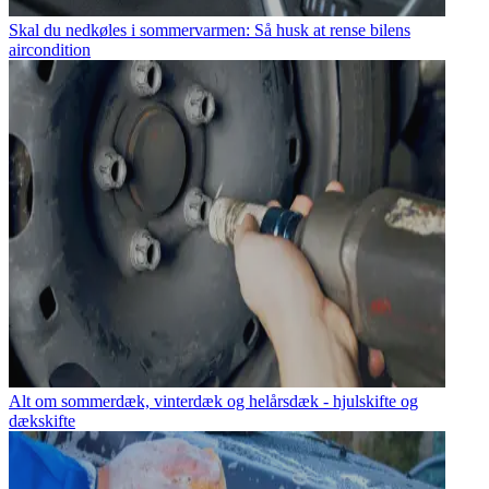
Skal du nedkøles i sommervarmen: Så husk at rense bilens
aircondition
Alt om sommerdæk, vinterdæk og helårsdæk - hjulskifte og
dækskifte