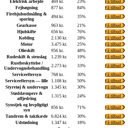
Elektrisk arbejde
469 kr.
23%
Få tilbud
Fejlsøgning
877 kr.
84%
Få tilbud
Firehjulsudmåling &
494 kr.
35%
Få tilbud
sporing
Gearkasse
963 kr.
21%
Få tilbud
Hjulskifte
656 kr.
76%
Få tilbud
Kobling
2.130 kr.
28%
Få tilbud
Motor
3.475 kr.
25%
Få tilbud
Olieskift
956 kr.
48%
Få tilbud
Rudeskift & stenslag
1.239 kr.
19%
Få tilbud
Rustbeskyttelse /
2.273 kr.
33%
Få tilbud
Undervognsbehandling
Serviceeftersyn
768 kr.
30%
Få tilbud
Serviceeftersyn — lille
1.108 kr.
50%
Få tilbud
Styretøj & undervogn
1.345 kr.
30%
Få tilbud
Støddæmpere &
1.315 kr.
24%
Få tilbud
affjedring
Synstjek og lovpligtigt
856 kr.
71%
Få tilbud
syn
Tandrem & taktkæde
6.824 kr.
30%
Få tilbud
Udstødning
1.347 kr.
18%
Få tilbud