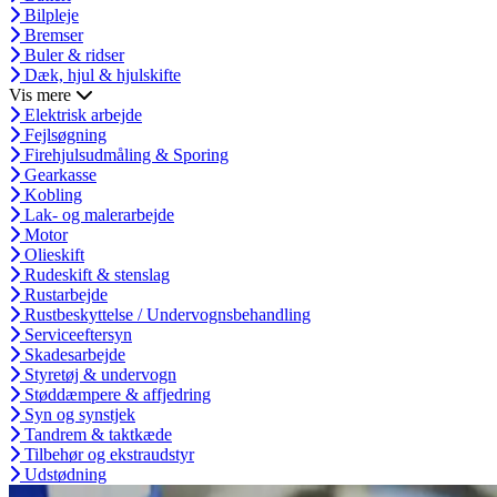
Bilpleje
Bremser
Buler & ridser
Dæk, hjul & hjulskifte
Vis mere
Elektrisk arbejde
Fejlsøgning
Firehjulsudmåling & Sporing
Gearkasse
Kobling
Lak- og malerarbejde
Motor
Olieskift
Rudeskift & stenslag
Rustarbejde
Rustbeskyttelse / Undervognsbehandling
Serviceeftersyn
Skadesarbejde
Styretøj & undervogn
Støddæmpere & affjedring
Syn og synstjek
Tandrem & taktkæde
Tilbehør og ekstraudstyr
Udstødning