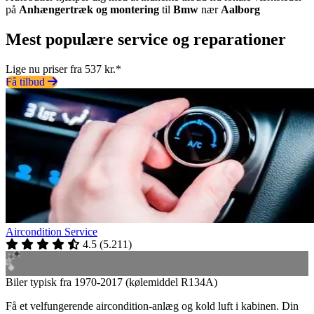
på
Anhængertræk og montering
til
Bmw
nær
Aalborg
Mest populære service og reparationer
Lige nu priser fra 537 kr.*
Få tilbud
Aircondition Service
4.5
(
5.211
)
Biler typisk fra 1970-2017 (kølemiddel R134A)
Få et velfungerende aircondition-anlæg og kold luft i kabinen. Din