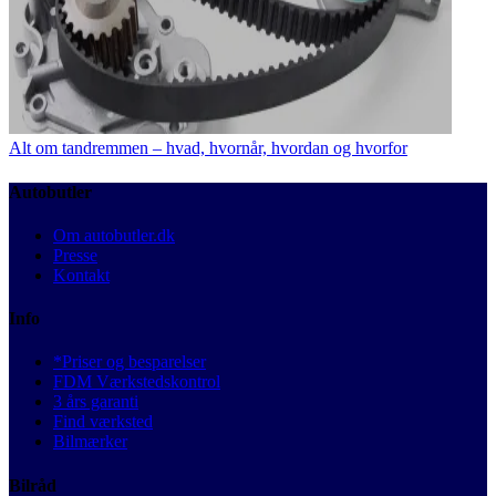
Alt om tandremmen – hvad, hvornår, hvordan og hvorfor
Autobutler
Om autobutler.dk
Presse
Kontakt
Info
*Priser og besparelser
FDM Værkstedskontrol
3 års garanti
Find værksted
Bilmærker
Bilråd