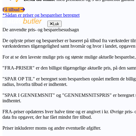
Få tilbud
*Sådan er priser og besparelser beregnet
Luk
De anvendte pris- og besparelsesudsagn
De oplyste priser og besparelser er baseret på tilbud fra værksteder ti
værkstedernes tilgængelighed samt hvornår og hvor i landet, opgaven
For at se den laveste mulige pris og største mulige aktuelle besparelse
"FRA-PRISER" er den billigst tilgængelige aktuelle pris, på den samm
"SPAR OP TIL" er beregnet som besparelsen opnået mellem de billig
radius, hvorfra tilbud er indhentet.
"SPAR I GENNEMSNIT" og "GENNEMSNITSPRIS" er beregnet som et sam
indhentet.
FRA-priser opdateres hver halve time og er angivet i kr. Øvrige pris- og
data fra opgaver, der har fået mindst fire tilbud.
Priser inkluderer moms og andre eventuelle afgifter.