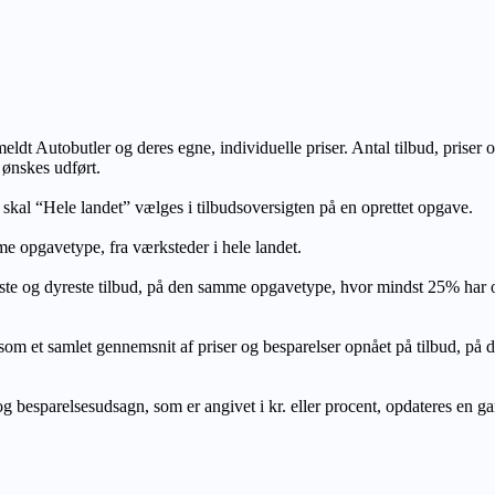
lmeldt Autobutler og deres egne, individuelle priser. Antal tilbud, prise
 ønskes udført.
, skal “Hele landet” vælges i tilbudsoversigten på en oprettet opgave.
e opgavetype, fra værksteder i hele landet.
ste og dyreste tilbud, på den samme opgavetype, hvor mindst 25% har
let gennemsnit af priser og besparelser opnået på tilbud, på den s
 besparelsesudsagn, som er angivet i kr. eller procent, opdateres en gang 