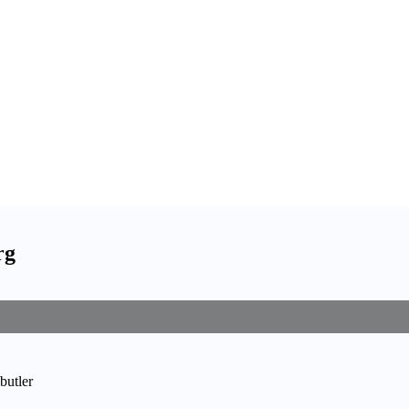
rg
butler