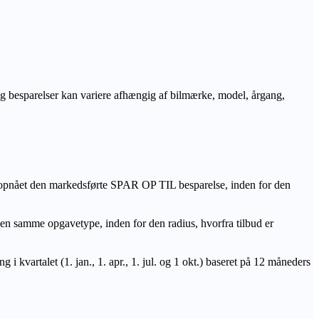
r og besparelser kan variere afhængig af bilmærke, model, årgang,
 opnået den markedsførte SPAR OP TIL besparelse, inden for den
amme opgavetype, inden for den radius, hvorfra tilbud er
i kvartalet (1. jan., 1. apr., 1. jul. og 1 okt.) baseret på 12 måneders