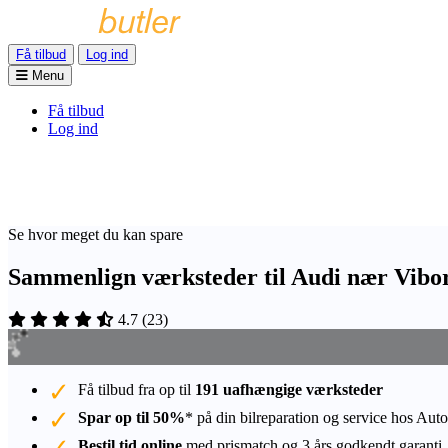
Få tilbud
Log ind
Menu
Få tilbud
Log ind
Se hvor meget du kan spare
Sammenlign værksteder til Audi nær Vibo
4.7
(
23
)
Få tilbud fra op til
191 uafhængige værksteder
Spar op til 50%
* på din bilreparation og service hos Auto
Bestil tid online
med prismatch og 3 års godkendt garanti