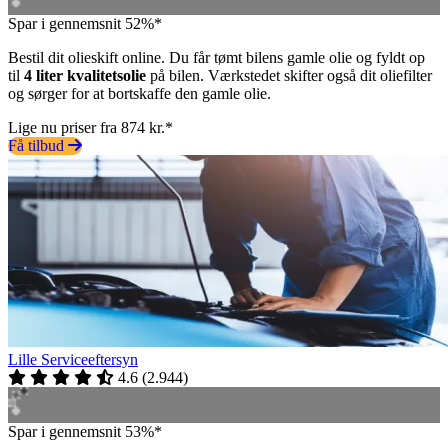
Spar i gennemsnit 52%*
Bestil dit olieskift online. Du får tømt bilens gamle olie og fyldt op
til
4 liter kvalitetsolie
på bilen. Værkstedet skifter også dit oliefilter
og sørger for at bortskaffe den gamle olie.
Lige nu priser fra 874 kr.*
Få tilbud
Lille Serviceeftersyn
4.6
(
2.944
)
Spar i gennemsnit 53%*