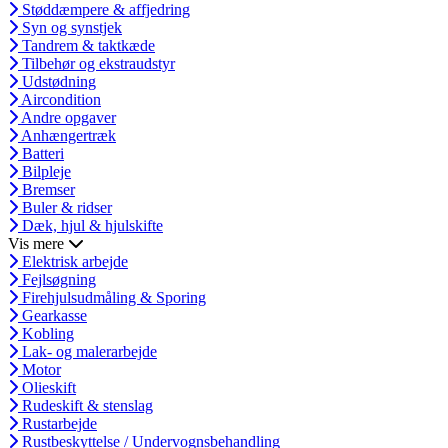
Støddæmpere & affjedring
Syn og synstjek
Tandrem & taktkæde
Tilbehør og ekstraudstyr
Udstødning
Aircondition
Andre opgaver
Anhængertræk
Batteri
Bilpleje
Bremser
Buler & ridser
Dæk, hjul & hjulskifte
Vis mere
Elektrisk arbejde
Fejlsøgning
Firehjulsudmåling & Sporing
Gearkasse
Kobling
Lak- og malerarbejde
Motor
Olieskift
Rudeskift & stenslag
Rustarbejde
Rustbeskyttelse / Undervognsbehandling