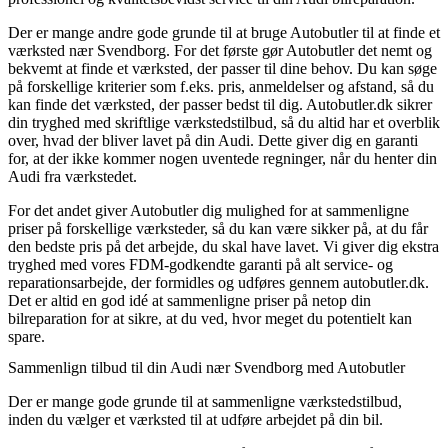
Der er mange andre gode grunde til at bruge Autobutler til at finde et
værksted nær Svendborg. For det første gør Autobutler det nemt og
bekvemt at finde et værksted, der passer til dine behov. Du kan søge
på forskellige kriterier som f.eks. pris, anmeldelser og afstand, så du
kan finde det værksted, der passer bedst til dig. Autobutler.dk sikrer
din tryghed med skriftlige værkstedstilbud, så du altid har et overblik
over, hvad der bliver lavet på din Audi. Dette giver dig en garanti
for, at der ikke kommer nogen uventede regninger, når du henter din
Audi fra værkstedet.
For det andet giver Autobutler dig mulighed for at sammenligne
priser på forskellige værksteder, så du kan være sikker på, at du får
den bedste pris på det arbejde, du skal have lavet. Vi giver dig ekstra
tryghed med vores FDM-godkendte garanti på alt service- og
reparationsarbejde, der formidles og udføres gennem autobutler.dk.
Det er altid en god idé at sammenligne priser på netop din
bilreparation for at sikre, at du ved, hvor meget du potentielt kan
spare.
Sammenlign tilbud til din Audi nær Svendborg med Autobutler
Der er mange gode grunde til at sammenligne værkstedstilbud,
inden du vælger et værksted til at udføre arbejdet på din bil.