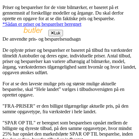
Priser og besparelser for de viste bilmærker, er baseret på et
gennemsnit af forskellige modeller og årgange. Du skal derfor
oprette en opgave for at se din faktiske pris og besparelse.
*Sådan er priser og besparelser beregnet
Luk
De anvendte pris- og besparelsesudsagn
De oplyste priser og besparelser er baseret på tilbud fra værksteder
tilmeldt Autobutler og deres egne, individuelle priser. Antal tilbud,
priser og besparelser kan variere afhængig af bilmærke, model,
årgang, værkstedernes tilgængelighed samt hvornår og hvor i landet,
opgaven ønskes udført.
For at se den laveste mulige pris og største mulige aktuelle
besparelse, skal “Hele landet” vælges i tilbudsoversigten på en
oprettet opgave.
"FRA-PRISER" er den billigst tilgængelige aktuelle pris, på den
samme opgavetype, fra værksteder i hele landet.
"SPAR OP TIL" er beregnet som besparelsen opnået mellem de
billigste og dyreste tilbud, på den samme opgavetype, hvor mindst
25% har opnået den markedsførte SPAR OP TIL besparelse, inden