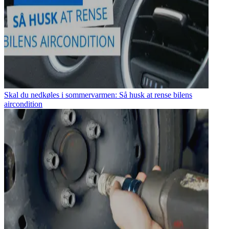
Skal du nedkøles i sommervarmen: Så husk at rense bilens
aircondition