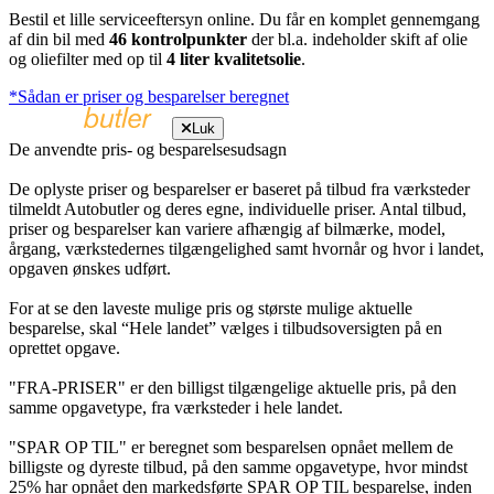
Bestil et lille serviceeftersyn online. Du får en komplet gennemgang
af din bil med
46 kontrolpunkter
der bl.a. indeholder skift af olie
og oliefilter med op til
4 liter kvalitetsolie
.
*Sådan er priser og besparelser beregnet
Luk
De anvendte pris- og besparelsesudsagn
De oplyste priser og besparelser er baseret på tilbud fra værksteder
tilmeldt Autobutler og deres egne, individuelle priser. Antal tilbud,
priser og besparelser kan variere afhængig af bilmærke, model,
årgang, værkstedernes tilgængelighed samt hvornår og hvor i landet,
opgaven ønskes udført.
For at se den laveste mulige pris og største mulige aktuelle
besparelse, skal “Hele landet” vælges i tilbudsoversigten på en
oprettet opgave.
"FRA-PRISER" er den billigst tilgængelige aktuelle pris, på den
samme opgavetype, fra værksteder i hele landet.
"SPAR OP TIL" er beregnet som besparelsen opnået mellem de
billigste og dyreste tilbud, på den samme opgavetype, hvor mindst
25% har opnået den markedsførte SPAR OP TIL besparelse, inden