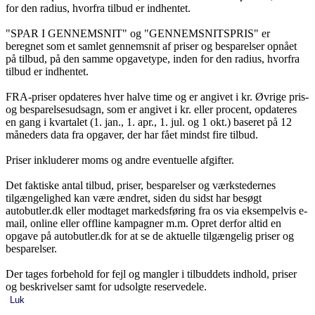
for den radius, hvorfra tilbud er indhentet.
"SPAR I GENNEMSNIT" og "GENNEMSNITSPRIS" er
beregnet som et samlet gennemsnit af priser og besparelser opnået
på tilbud, på den samme opgavetype, inden for den radius, hvorfra
tilbud er indhentet.
FRA-priser opdateres hver halve time og er angivet i kr. Øvrige pris-
og besparelsesudsagn, som er angivet i kr. eller procent, opdateres
en gang i kvartalet (1. jan., 1. apr., 1. jul. og 1 okt.) baseret på 12
måneders data fra opgaver, der har fået mindst fire tilbud.
Priser inkluderer moms og andre eventuelle afgifter.
Det faktiske antal tilbud, priser, besparelser og værkstedernes
tilgængelighed kan være ændret, siden du sidst har besøgt
autobutler.dk eller modtaget markedsføring fra os via eksempelvis e-
mail, online eller offline kampagner m.m. Opret derfor altid en
opgave på autobutler.dk for at se de aktuelle tilgængelig priser og
besparelser.
Der tages forbehold for fejl og mangler i tilbuddets indhold, priser
og beskrivelser samt for udsolgte reservedele.
Luk