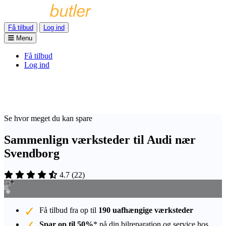
Få tilbud
Log ind
Menu
Få tilbud
Log ind
Se hvor meget du kan spare
Sammenlign værksteder til Audi nær
Svendborg
4.7
(
22
)
Få tilbud fra op til
190 uafhængige værksteder
Spar op til 50%
* på din bilreparation og service hos