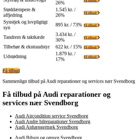
Få tilbud
26%
Støddæmpere &
1.545 kr. /
Få tilbud
affjedring
26%
Synstjek og lovpligtigt
895 kr. / 73%
Få tilbud
syn
3.434 kr. /
Tandrem & taktkæde
Få tilbud
30%
Tilbehør & ekstraudstyr
622 kr. / 15%
Få tilbud
1.879 kr. /
Udstødning
Få tilbud
17%
Få tilbud
Sammenlign tilbud på Audi reparationer og services nær Svendborg
Få tilbud på Audi reparationer og
services nær Svendborg
Audi Aircondition service Svendborg
Audi Andre bilreparationer Svendborg
Audi Anhængertræk Svendborg
Audi Bilsyn og omsyn Svendborg