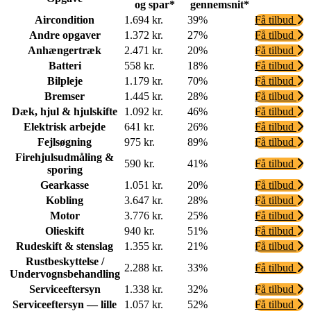
og spar*
gennemsnit*
Aircondition
1.694 kr.
39%
Få tilbud
Andre opgaver
1.372 kr.
27%
Få tilbud
Anhængertræk
2.471 kr.
20%
Få tilbud
Batteri
558 kr.
18%
Få tilbud
Bilpleje
1.179 kr.
70%
Få tilbud
Bremser
1.445 kr.
28%
Få tilbud
Dæk, hjul & hjulskifte
1.092 kr.
46%
Få tilbud
Elektrisk arbejde
641 kr.
26%
Få tilbud
Fejlsøgning
975 kr.
89%
Få tilbud
Firehjulsudmåling &
590 kr.
41%
Få tilbud
sporing
Gearkasse
1.051 kr.
20%
Få tilbud
Kobling
3.647 kr.
28%
Få tilbud
Motor
3.776 kr.
25%
Få tilbud
Olieskift
940 kr.
51%
Få tilbud
Rudeskift & stenslag
1.355 kr.
21%
Få tilbud
Rustbeskyttelse /
2.288 kr.
33%
Få tilbud
Undervognsbehandling
Serviceeftersyn
1.338 kr.
32%
Få tilbud
Serviceeftersyn — lille
1.057 kr.
52%
Få tilbud