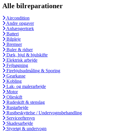
Alle bilreparationer
Aircondition
Andre opgaver
Anhængertræk
Batteri
Bilpleje
Bremser
Buler & ridser
Dæk, hjul & hjulskifte
Elektrisk arbejde
Fejlsøgning
Firehjulsudmåling & Sporing
Gearkasse
Kobling
Lak- og malerarbejde
Motor
Olieskift
Rudeskift & stenslag
Rustarbejde
Rustbeskyttelse / Undervognsbehandling
Serviceeftersyn
Skadesarbejde
Styretøj & undervogn