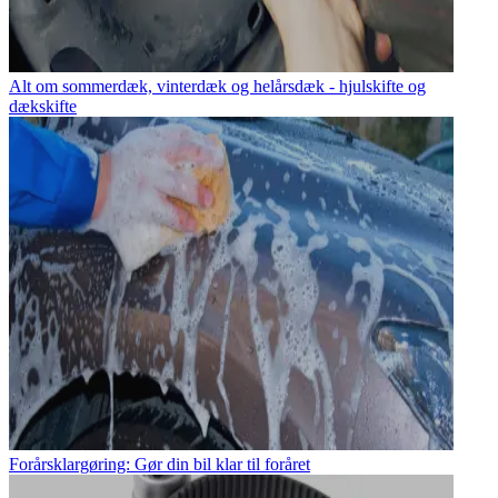
Alt om sommerdæk, vinterdæk og helårsdæk - hjulskifte og
dækskifte
Forårsklargøring: Gør din bil klar til foråret