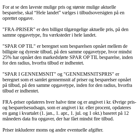
For at se den laveste mulige pris og største mulige aktuelle
besparelse, skal “Hele landet” vælges i tilbudsoversigten på en
oprettet opgave.
"FRA-PRISER" er den billigst tilgængelige aktuelle pris, på den
samme opgavetype, fra værksteder i hele landet.
"SPAR OP TIL" er beregnet som besparelsen opnået mellem de
billigste og dyreste tilbud, på den samme opgavetype, hvor mindst
25% har opnået den markedsførte SPAR OP TIL besparelse, inden
for den radius, hvorfra tilbud er indhentet.
"SPAR I GENNEMSNIT" og "GENNEMSNITSPRIS" er
beregnet som et samlet gennemsnit af priser og besparelser opnået
på tilbud, på den samme opgavetype, inden for den radius, hvorfra
tilbud er indhentet.
FRA-priser opdateres hver halve time og er angivet i kr. Øvrige pris-
og besparelsesudsagn, som er angivet i kr. eller procent, opdateres
en gang i kvartalet (1. jan., 1. apr., 1. jul. og 1 okt.) baseret på 12
måneders data fra opgaver, der har fået mindst fire tilbud.
Priser inkluderer moms og andre eventuelle afgifter.