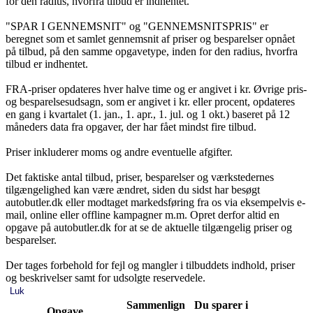
for den radius, hvorfra tilbud er indhentet.
"SPAR I GENNEMSNIT" og "GENNEMSNITSPRIS" er
beregnet som et samlet gennemsnit af priser og besparelser opnået
på tilbud, på den samme opgavetype, inden for den radius, hvorfra
tilbud er indhentet.
FRA-priser opdateres hver halve time og er angivet i kr. Øvrige pris-
og besparelsesudsagn, som er angivet i kr. eller procent, opdateres
en gang i kvartalet (1. jan., 1. apr., 1. jul. og 1 okt.) baseret på 12
måneders data fra opgaver, der har fået mindst fire tilbud.
Priser inkluderer moms og andre eventuelle afgifter.
Det faktiske antal tilbud, priser, besparelser og værkstedernes
tilgængelighed kan være ændret, siden du sidst har besøgt
autobutler.dk eller modtaget markedsføring fra os via eksempelvis e-
mail, online eller offline kampagner m.m. Opret derfor altid en
opgave på autobutler.dk for at se de aktuelle tilgængelig priser og
besparelser.
Der tages forbehold for fejl og mangler i tilbuddets indhold, priser
og beskrivelser samt for udsolgte reservedele.
Luk
Sammenlign
Du sparer i
Opgave