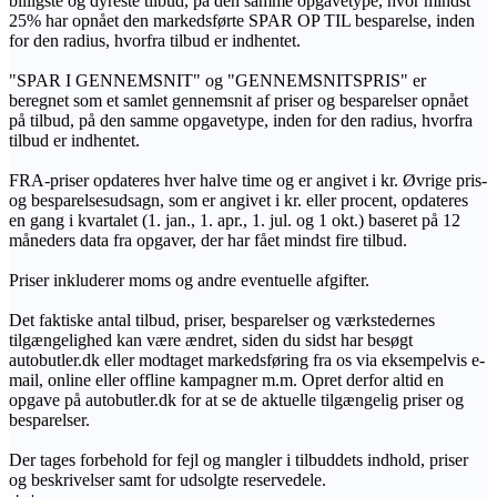
billigste og dyreste tilbud, på den samme opgavetype, hvor mindst
25% har opnået den markedsførte SPAR OP TIL besparelse, inden
for den radius, hvorfra tilbud er indhentet.
"SPAR I GENNEMSNIT" og "GENNEMSNITSPRIS" er
beregnet som et samlet gennemsnit af priser og besparelser opnået
på tilbud, på den samme opgavetype, inden for den radius, hvorfra
tilbud er indhentet.
FRA-priser opdateres hver halve time og er angivet i kr. Øvrige pris-
og besparelsesudsagn, som er angivet i kr. eller procent, opdateres
en gang i kvartalet (1. jan., 1. apr., 1. jul. og 1 okt.) baseret på 12
måneders data fra opgaver, der har fået mindst fire tilbud.
Priser inkluderer moms og andre eventuelle afgifter.
Det faktiske antal tilbud, priser, besparelser og værkstedernes
tilgængelighed kan være ændret, siden du sidst har besøgt
autobutler.dk eller modtaget markedsføring fra os via eksempelvis e-
mail, online eller offline kampagner m.m. Opret derfor altid en
opgave på autobutler.dk for at se de aktuelle tilgængelig priser og
besparelser.
Der tages forbehold for fejl og mangler i tilbuddets indhold, priser
og beskrivelser samt for udsolgte reservedele.