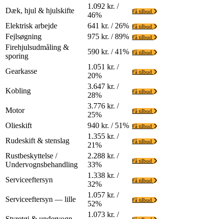
1.092 kr. /
Dæk, hjul & hjulskifte
Få tilbud
46%
Elektrisk arbejde
641 kr. / 26%
Få tilbud
Fejlsøgning
975 kr. / 89%
Få tilbud
Firehjulsudmåling &
590 kr. / 41%
Få tilbud
sporing
1.051 kr. /
Gearkasse
Få tilbud
20%
3.647 kr. /
Kobling
Få tilbud
28%
3.776 kr. /
Motor
Få tilbud
25%
Olieskift
940 kr. / 51%
Få tilbud
1.355 kr. /
Rudeskift & stenslag
Få tilbud
21%
Rustbeskyttelse /
2.288 kr. /
Få tilbud
Undervognsbehandling
33%
1.338 kr. /
Serviceeftersyn
Få tilbud
32%
1.057 kr. /
Serviceeftersyn — lille
Få tilbud
52%
1.073 kr. /
Styretøj & undervogn