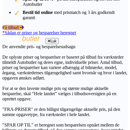
Autobutler
Bestil tid online
med prismatch og 3 års godkendt
garanti
Få tilbud
*Sådan er priser og besparelser beregnet
Luk
De anvendte pris- og besparelsesudsagn
De oplyste priser og besparelser er baseret på tilbud fra værksteder
tilmeldt Autobutler og deres egne, individuelle priser. Antal tilbud,
priser og besparelser kan variere afhængig af bilmærke, model,
årgang, værkstedernes tilgængelighed samt hvornår og hvor i landet,
opgaven ønskes udført.
For at se den laveste mulige pris og største mulige aktuelle
besparelse, skal “Hele landet” vælges i tilbudsoversigten på en
oprettet opgave.
"FRA-PRISER" er den billigst tilgængelige aktuelle pris, på den
samme opgavetype, fra værksteder i hele landet.
"SPAR OP TIL" er beregnet som besparelsen opnået mellem de