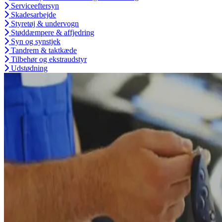
Serviceeftersyn
Skadesarbejde
Styretøj & undervogn
Støddæmpere & affjedring
Syn og synstjek
Tandrem & taktkæde
Tilbehør og ekstraudstyr
Udstødning