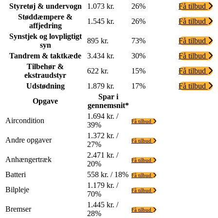
Styretøj & undervogn
1.073 kr.
26%
Få tilbud
Støddæmpere &
1.545 kr.
26%
Få tilbud
affjedring
Synstjek og lovpligtigt
895 kr.
73%
Få tilbud
syn
Tandrem & taktkæde
3.434 kr.
30%
Få tilbud
Tilbehør &
622 kr.
15%
Få tilbud
ekstraudstyr
Udstødning
1.879 kr.
17%
Få tilbud
Spar i
Opgave
gennemsnit*
1.694 kr. /
Aircondition
Få tilbud
39%
1.372 kr. /
Andre opgaver
Få tilbud
27%
2.471 kr. /
Anhængertræk
Få tilbud
20%
Batteri
558 kr. / 18%
Få tilbud
1.179 kr. /
Bilpleje
Få tilbud
70%
1.445 kr. /
Bremser
Få tilbud
28%