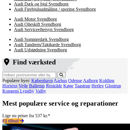
Audi Dæk og hjul Svendborg
Audi Firehjulsudmåling / sporing Svendborg
Audi Motor Svendborg
Audi Olieskift Svendborg
Audi Serviceeftersyn Svendborg
Audi Sommerdæk Svendborg
Audi Tandrem/Taktkæde Svendborg
Audi Udstødning Svendborg
Find værksted
Populære byer:
København
Aarhus
Odense
Aalborg
Kolding
Horsens
Vejle
Ballerup
Roskilde
Køge
Taastrup
Herlev
Glostrup
Kongens Lyngby
Valby
Mest populære service og reparationer
Lige nu priser fra 537 kr.*
Få tilbud