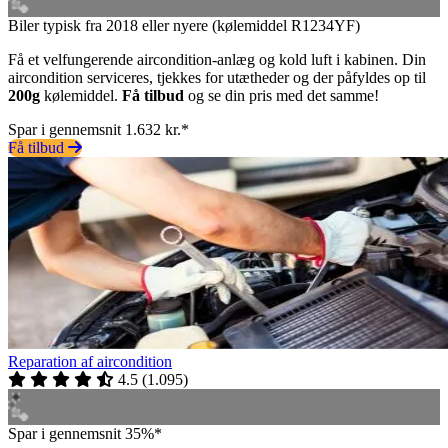
Biler typisk fra 2018 eller nyere (kølemiddel R1234YF)
Få et velfungerende aircondition-anlæg og kold luft i kabinen. Din
aircondition serviceres, tjekkes for utætheder og der påfyldes op til
200g
kølemiddel.
Få tilbud
og se din pris med det samme!
Spar i gennemsnit 1.632 kr.*
Få tilbud
Reparation af aircondition
4.5
(
1.095
)
Spar i gennemsnit 35%*