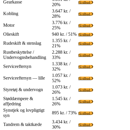
Gearkasse
Få tilbud
20%
3.647 kr. /
Kobling
Få tilbud
28%
3.776 kr. /
Motor
Få tilbud
25%
Olieskift
940 kr. / 51%
Få tilbud
1.355 kr. /
Rudeskift & stenslag
Få tilbud
21%
Rustbeskyttelse /
2.288 kr. /
Få tilbud
Undervognsbehandling
33%
1.338 kr. /
Serviceeftersyn
Få tilbud
32%
1.057 kr. /
Serviceeftersyn — lille
Få tilbud
52%
1.073 kr. /
Styretøj & undervogn
Få tilbud
26%
Støddæmpere &
1.545 kr. /
Få tilbud
affjedring
26%
Synstjek og lovpligtigt
895 kr. / 73%
Få tilbud
syn
3.434 kr. /
Tandrem & taktkæde
Få tilbud
30%