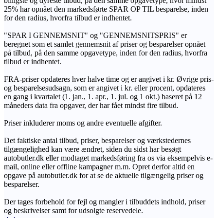
billigste og dyreste tilbud, på den samme opgavetype, hvor mindst
25% har opnået den markedsførte SPAR OP TIL besparelse, inden
for den radius, hvorfra tilbud er indhentet.
"SPAR I GENNEMSNIT" og "GENNEMSNITSPRIS" er
beregnet som et samlet gennemsnit af priser og besparelser opnået
på tilbud, på den samme opgavetype, inden for den radius, hvorfra
tilbud er indhentet.
FRA-priser opdateres hver halve time og er angivet i kr. Øvrige pris-
og besparelsesudsagn, som er angivet i kr. eller procent, opdateres
en gang i kvartalet (1. jan., 1. apr., 1. jul. og 1 okt.) baseret på 12
måneders data fra opgaver, der har fået mindst fire tilbud.
Priser inkluderer moms og andre eventuelle afgifter.
Det faktiske antal tilbud, priser, besparelser og værkstedernes
tilgængelighed kan være ændret, siden du sidst har besøgt
autobutler.dk eller modtaget markedsføring fra os via eksempelvis e-
mail, online eller offline kampagner m.m. Opret derfor altid en
opgave på autobutler.dk for at se de aktuelle tilgængelig priser og
besparelser.
Der tages forbehold for fejl og mangler i tilbuddets indhold, priser
og beskrivelser samt for udsolgte reservedele.