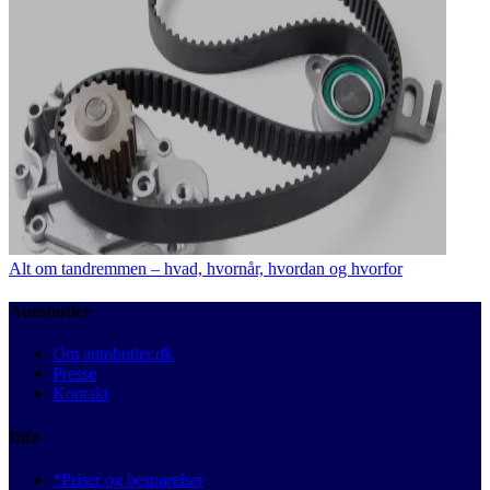
Alt om tandremmen – hvad, hvornår, hvordan og hvorfor
Autobutler
Om autobutler.dk
Presse
Kontakt
Info
*Priser og besparelser