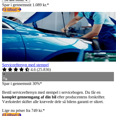
Spar i gennemsnit 1.089 kr.*
Få tilbud
Serviceeftersyn med stempel
4.6
(
25.836
)
Spar i gennemsnit 30%*
Bestil serviceeftersyn med stempel i servicebogen. Du får en
komplet gennemgang af din bil
efter producentens forskrifter.
Værkstedet skifter alle krævede dele så bilens garanti er sikret.
Lige nu priser fra 749 kr.*
Få tilbud