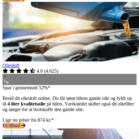
Olieskift
4.6
(
4.625
)
Spar i gennemsnit 52%*
Bestil dit olieskift online. Du får tømt bilens gamle olie og fyldt op
til
4 liter kvalitetsolie
på bilen. Værkstedet skifter også dit oliefilter
og sørger for at bortskaffe den gamle olie.
Lige nu priser fra 874 kr.*
Få tilbud