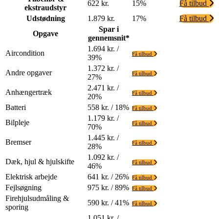
622 kr.
15%
Få tilbud
ekstraudstyr
Udstødning
1.879 kr.
17%
Få tilbud
Spar i
Opgave
gennemsnit*
1.694 kr. /
Aircondition
Få tilbud
39%
1.372 kr. /
Andre opgaver
Få tilbud
27%
2.471 kr. /
Anhængertræk
Få tilbud
20%
Batteri
558 kr. / 18%
Få tilbud
1.179 kr. /
Bilpleje
Få tilbud
70%
1.445 kr. /
Bremser
Få tilbud
28%
1.092 kr. /
Dæk, hjul & hjulskifte
Få tilbud
46%
Elektrisk arbejde
641 kr. / 26%
Få tilbud
Fejlsøgning
975 kr. / 89%
Få tilbud
Firehjulsudmåling &
590 kr. / 41%
Få tilbud
sporing
1.051 kr. /