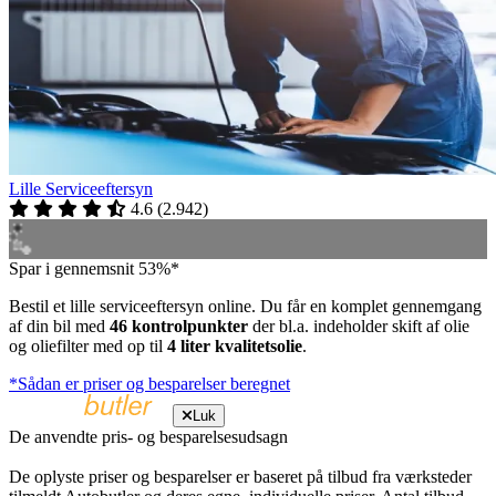
Lille Serviceeftersyn
4.6
(
2.942
)
Spar i gennemsnit 53%*
Bestil et lille serviceeftersyn online. Du får en komplet gennemgang
af din bil med
46 kontrolpunkter
der bl.a. indeholder skift af olie
og oliefilter med op til
4 liter kvalitetsolie
.
*Sådan er priser og besparelser beregnet
Luk
De anvendte pris- og besparelsesudsagn
De oplyste priser og besparelser er baseret på tilbud fra værksteder