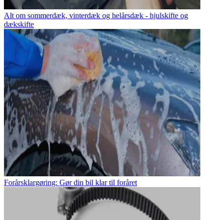
Alt om sommerdæk, vinterdæk og helårsdæk - hjulskifte og
dækskifte
Forårsklargøring: Gør din bil klar til foråret