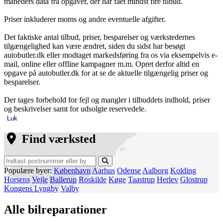
måneders data fra opgaver, der har fået mindst fire tilbud.
Priser inkluderer moms og andre eventuelle afgifter.
Det faktiske antal tilbud, priser, besparelser og værkstedernes
tilgængelighed kan være ændret, siden du sidst har besøgt
autobutler.dk eller modtaget markedsføring fra os via eksempelvis e-
mail, online eller offline kampagner m.m. Opret derfor altid en
opgave på autobutler.dk for at se de aktuelle tilgængelig priser og
besparelser.
Der tages forbehold for fejl og mangler i tilbuddets indhold, priser
og beskrivelser samt for udsolgte reservedele.
Luk
Find værksted
Populære byer:
København
Aarhus
Odense
Aalborg
Kolding
Horsens
Vejle
Ballerup
Roskilde
Køge
Taastrup
Herlev
Glostrup
Kongens Lyngby
Valby
Alle bilreparationer