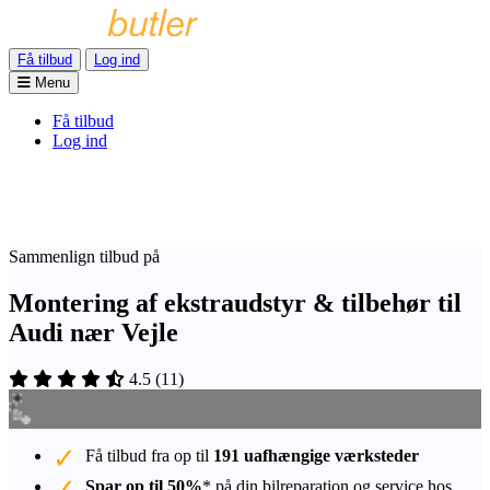
Få tilbud
Log ind
Menu
Få tilbud
Log ind
Sammenlign tilbud på
Montering af ekstraudstyr & tilbehør til
Audi nær Vejle
4.5
(
11
)
Få tilbud fra op til
191 uafhængige værksteder
Spar op til 50%
* på din bilreparation og service hos