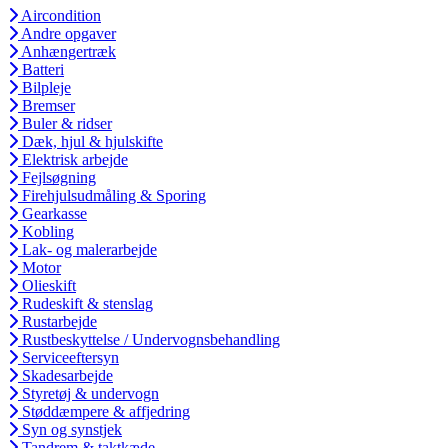
Aircondition
Andre opgaver
Anhængertræk
Batteri
Bilpleje
Bremser
Buler & ridser
Dæk, hjul & hjulskifte
Elektrisk arbejde
Fejlsøgning
Firehjulsudmåling & Sporing
Gearkasse
Kobling
Lak- og malerarbejde
Motor
Olieskift
Rudeskift & stenslag
Rustarbejde
Rustbeskyttelse / Undervognsbehandling
Serviceeftersyn
Skadesarbejde
Styretøj & undervogn
Støddæmpere & affjedring
Syn og synstjek
Tandrem & taktkæde