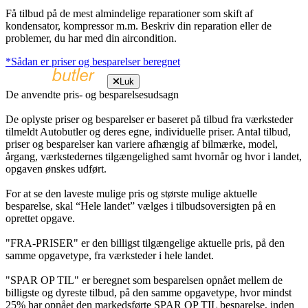
Få tilbud på de mest almindelige reparationer som skift af
kondensator, kompressor m.m. Beskriv din reparation eller de
problemer, du har med din aircondition.
*Sådan er priser og besparelser beregnet
Luk
De anvendte pris- og besparelsesudsagn
De oplyste priser og besparelser er baseret på tilbud fra værksteder
tilmeldt Autobutler og deres egne, individuelle priser. Antal tilbud,
priser og besparelser kan variere afhængig af bilmærke, model,
årgang, værkstedernes tilgængelighed samt hvornår og hvor i landet,
opgaven ønskes udført.
For at se den laveste mulige pris og største mulige aktuelle
besparelse, skal “Hele landet” vælges i tilbudsoversigten på en
oprettet opgave.
"FRA-PRISER" er den billigst tilgængelige aktuelle pris, på den
samme opgavetype, fra værksteder i hele landet.
"SPAR OP TIL" er beregnet som besparelsen opnået mellem de
billigste og dyreste tilbud, på den samme opgavetype, hvor mindst
25% har opnået den markedsførte SPAR OP TIL besparelse, inden