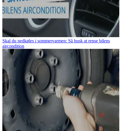
Skal du nedkøles i sommervarmen: Så husk at rense bilens
aircondition