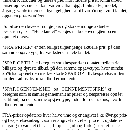
tilmeldt Autobutler og deres egne, individuelle priser. Antal tilbud,
priser og besparelser kan variere afhængig af bilmærke, model,
årgang, værkstedernes tilgængelighed samt hvornår og hvor i landet,
opgaven ønskes udført.
For at se den laveste mulige pris og største mulige aktuelle
besparelse, skal “Hele landet” vælges i tilbudsoversigten på en
oprettet opgave.
"FRA-PRISER" er den billigst tilgængelige aktuelle pris, på den
samme opgavetype, fra værksteder i hele landet.
"SPAR OP TIL" er beregnet som besparelsen opnået mellem de
billigste og dyreste tilbud, på den samme opgavetype, hvor mindst
25% har opnået den markedsførte SPAR OP TIL besparelse, inden
for den radius, hvorfra tilbud er indhentet.
"SPAR I GENNEMSNIT" og "GENNEMSNITSPRIS" er
beregnet som et samlet gennemsnit af priser og besparelser opnået
på tilbud, på den samme opgavetype, inden for den radius, hvorfra
tilbud er indhentet.
FRA-priser opdateres hver halve time og er angivet i kr. Øvrige pris-
og besparelsesudsagn, som er angivet i kr. eller procent, opdateres
en gang i kvartalet (1. jan., 1. apr., 1. jul. og 1 okt.) baseret på 12