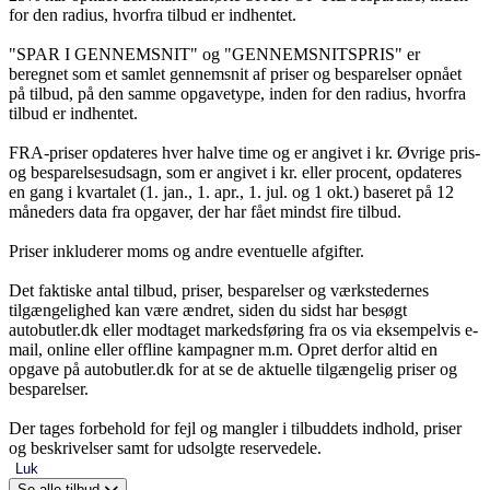
for den radius, hvorfra tilbud er indhentet.
"SPAR I GENNEMSNIT" og "GENNEMSNITSPRIS" er
beregnet som et samlet gennemsnit af priser og besparelser opnået
på tilbud, på den samme opgavetype, inden for den radius, hvorfra
tilbud er indhentet.
FRA-priser opdateres hver halve time og er angivet i kr. Øvrige pris-
og besparelsesudsagn, som er angivet i kr. eller procent, opdateres
en gang i kvartalet (1. jan., 1. apr., 1. jul. og 1 okt.) baseret på 12
måneders data fra opgaver, der har fået mindst fire tilbud.
Priser inkluderer moms og andre eventuelle afgifter.
Det faktiske antal tilbud, priser, besparelser og værkstedernes
tilgængelighed kan være ændret, siden du sidst har besøgt
autobutler.dk eller modtaget markedsføring fra os via eksempelvis e-
mail, online eller offline kampagner m.m. Opret derfor altid en
opgave på autobutler.dk for at se de aktuelle tilgængelig priser og
besparelser.
Der tages forbehold for fejl og mangler i tilbuddets indhold, priser
og beskrivelser samt for udsolgte reservedele.
Luk
Se alle tilbud