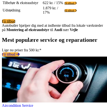
Tilbehør & ekstraudstyr
622 kr. / 15%
Få tilbud
1.879 kr. /
Udstødning
Få tilbud
17%
Få tilbud
Autobutler hjælper dig med at indhente tilbud fra lokale værksteder
på
Montering af ekstraudstyr
til
Audi
nær
Vejle
Mest populære service og reparationer
Lige nu priser fra 500 kr.*
Få tilbud
Aircondition Service