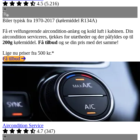
4.5
(
5.216
)
Biler typisk fra 1970-2017 (kølemiddel R134A)
Få et velfungerende aircondition-anlæg og kold luft i kabinen. Din
aircondition serviceres, tjekkes for utætheder og der påfyldes op til
200g
kølemiddel.
Få tilbud
og se din pris med det samme!
Lige nu priser fra 500 kr.*
Få tilbud
Aircondition Service
4.7
(
347
)