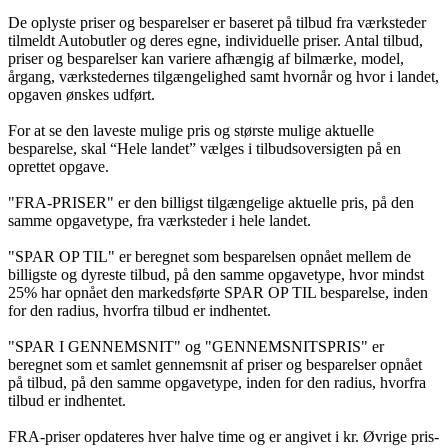
De oplyste priser og besparelser er baseret på tilbud fra værksteder
tilmeldt Autobutler og deres egne, individuelle priser. Antal tilbud,
priser og besparelser kan variere afhængig af bilmærke, model,
årgang, værkstedernes tilgængelighed samt hvornår og hvor i landet,
opgaven ønskes udført.
For at se den laveste mulige pris og største mulige aktuelle
besparelse, skal “Hele landet” vælges i tilbudsoversigten på en
oprettet opgave.
"FRA-PRISER" er den billigst tilgængelige aktuelle pris, på den
samme opgavetype, fra værksteder i hele landet.
"SPAR OP TIL" er beregnet som besparelsen opnået mellem de
billigste og dyreste tilbud, på den samme opgavetype, hvor mindst
25% har opnået den markedsførte SPAR OP TIL besparelse, inden
for den radius, hvorfra tilbud er indhentet.
"SPAR I GENNEMSNIT" og "GENNEMSNITSPRIS" er
beregnet som et samlet gennemsnit af priser og besparelser opnået
på tilbud, på den samme opgavetype, inden for den radius, hvorfra
tilbud er indhentet.
FRA-priser opdateres hver halve time og er angivet i kr. Øvrige pris-