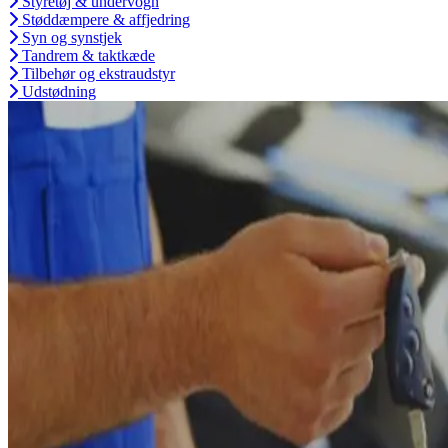
Styretøj & undervogn
Støddæmpere & affjedring
Syn og synstjek
Tandrem & taktkæde
Tilbehør og ekstraudstyr
Udstødning