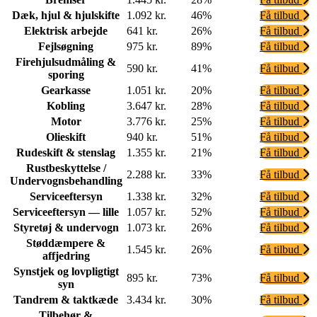
Dæk, hjul & hjulskifte
1.092 kr.
46%
Få tilbud
Elektrisk arbejde
641 kr.
26%
Få tilbud
Fejlsøgning
975 kr.
89%
Få tilbud
Firehjulsudmåling &
590 kr.
41%
Få tilbud
sporing
Gearkasse
1.051 kr.
20%
Få tilbud
Kobling
3.647 kr.
28%
Få tilbud
Motor
3.776 kr.
25%
Få tilbud
Olieskift
940 kr.
51%
Få tilbud
Rudeskift & stenslag
1.355 kr.
21%
Få tilbud
Rustbeskyttelse /
2.288 kr.
33%
Få tilbud
Undervognsbehandling
Serviceeftersyn
1.338 kr.
32%
Få tilbud
Serviceeftersyn — lille
1.057 kr.
52%
Få tilbud
Styretøj & undervogn
1.073 kr.
26%
Få tilbud
Støddæmpere &
1.545 kr.
26%
Få tilbud
affjedring
Synstjek og lovpligtigt
895 kr.
73%
Få tilbud
syn
Tandrem & taktkæde
3.434 kr.
30%
Få tilbud
Tilbehør &