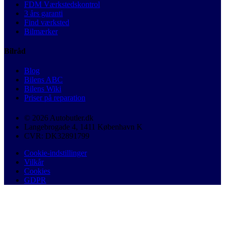
FDM Værkstedskontrol
3 års garanti
Find værksted
Bilmærker
Bilråd
Blog
Bilens ABC
Bilens Wiki
Priser på reparation
© 2026 Autobutler.dk
Langebrogade 4, 1411 København K
CVR: DK32891799
Cookie-indstillinger
Vilkår
Cookies
GDPR