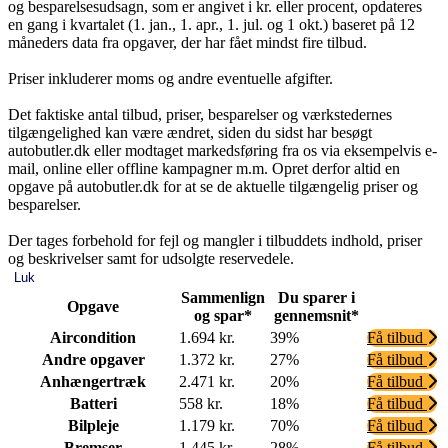
og besparelsesudsagn, som er angivet i kr. eller procent, opdateres
en gang i kvartalet (1. jan., 1. apr., 1. jul. og 1 okt.) baseret på 12
måneders data fra opgaver, der har fået mindst fire tilbud.
Priser inkluderer moms og andre eventuelle afgifter.
Det faktiske antal tilbud, priser, besparelser og værkstedernes
tilgængelighed kan være ændret, siden du sidst har besøgt
autobutler.dk eller modtaget markedsføring fra os via eksempelvis e-
mail, online eller offline kampagner m.m. Opret derfor altid en
opgave på autobutler.dk for at se de aktuelle tilgængelig priser og
besparelser.
Der tages forbehold for fejl og mangler i tilbuddets indhold, priser
og beskrivelser samt for udsolgte reservedele.
Luk
Sammenlign
Du sparer i
Opgave
og spar*
gennemsnit*
Aircondition
1.694 kr.
39%
Få tilbud
Andre opgaver
1.372 kr.
27%
Få tilbud
Anhængertræk
2.471 kr.
20%
Få tilbud
Batteri
558 kr.
18%
Få tilbud
Bilpleje
1.179 kr.
70%
Få tilbud
Bremser
1.445 kr.
28%
Få tilbud