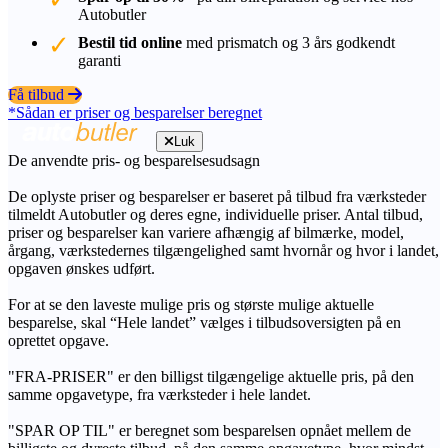
Autobutler
Bestil tid online
med prismatch og 3 års godkendt
garanti
Få tilbud
*Sådan er priser og besparelser beregnet
Luk
De anvendte pris- og besparelsesudsagn
De oplyste priser og besparelser er baseret på tilbud fra værksteder
tilmeldt Autobutler og deres egne, individuelle priser. Antal tilbud,
priser og besparelser kan variere afhængig af bilmærke, model,
årgang, værkstedernes tilgængelighed samt hvornår og hvor i landet,
opgaven ønskes udført.
For at se den laveste mulige pris og største mulige aktuelle
besparelse, skal “Hele landet” vælges i tilbudsoversigten på en
oprettet opgave.
"FRA-PRISER" er den billigst tilgængelige aktuelle pris, på den
samme opgavetype, fra værksteder i hele landet.
"SPAR OP TIL" er beregnet som besparelsen opnået mellem de