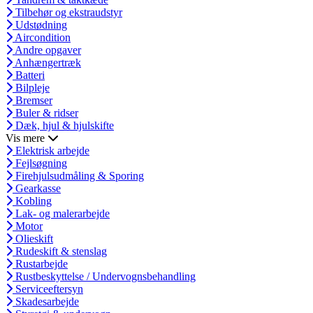
Tilbehør og ekstraudstyr
Udstødning
Aircondition
Andre opgaver
Anhængertræk
Batteri
Bilpleje
Bremser
Buler & ridser
Dæk, hjul & hjulskifte
Vis mere
Elektrisk arbejde
Fejlsøgning
Firehjulsudmåling & Sporing
Gearkasse
Kobling
Lak- og malerarbejde
Motor
Olieskift
Rudeskift & stenslag
Rustarbejde
Rustbeskyttelse / Undervognsbehandling
Serviceeftersyn
Skadesarbejde