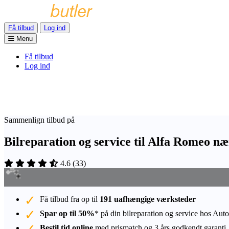
Få tilbud
Log ind
Menu
Få tilbud
Log ind
Sammenlign tilbud på
Bilreparation og service til Alfa Romeo n
4.6
(
33
)
Få tilbud fra op til
191 uafhængige værksteder
Spar op til 50%
* på din bilreparation og service hos Auto
Bestil tid online
med prismatch og 3 års godkendt garanti