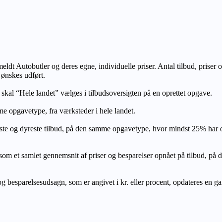
lmeldt Autobutler og deres egne, individuelle priser. Antal tilbud, prise
 ønskes udført.
, skal “Hele landet” vælges i tilbudsoversigten på en oprettet opgave.
e opgavetype, fra værksteder i hele landet.
ste og dyreste tilbud, på den samme opgavetype, hvor mindst 25% har
let gennemsnit af priser og besparelser opnået på tilbud, på den s
 besparelsesudsagn, som er angivet i kr. eller procent, opdateres en gang 