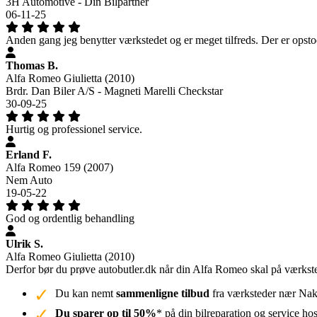
3H Automotive - Din Bilpartner
06-11-25
Anden gang jeg benytter værkstedet og er meget tilfreds. Der er opsto
Thomas B.
Alfa Romeo Giulietta (2010)
Brdr. Dan Biler A/S - Magneti Marelli Checkstar
30-09-25
Hurtig og professionel service.
Erland F.
Alfa Romeo 159 (2007)
Nem Auto
19-05-22
God og ordentlig behandling
Ulrik S.
Alfa Romeo Giulietta (2010)
Derfor bør du prøve autobutler.dk når din Alfa Romeo skal på værks
Du kan nemt
sammenligne tilbud
fra værksteder nær Naks
Du sparer op til 50%
* på din bilreparation og service ho