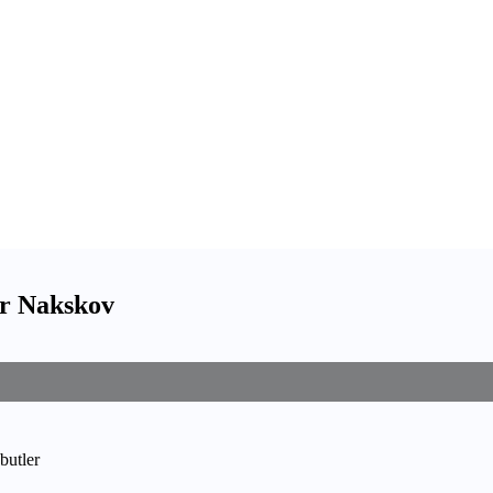
ær Nakskov
butler