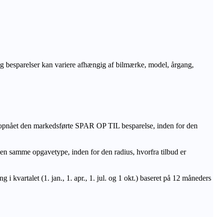
r og besparelser kan variere afhængig af bilmærke, model, årgang,
 opnået den markedsførte SPAR OP TIL besparelse, inden for den
amme opgavetype, inden for den radius, hvorfra tilbud er
i kvartalet (1. jan., 1. apr., 1. jul. og 1 okt.) baseret på 12 måneders