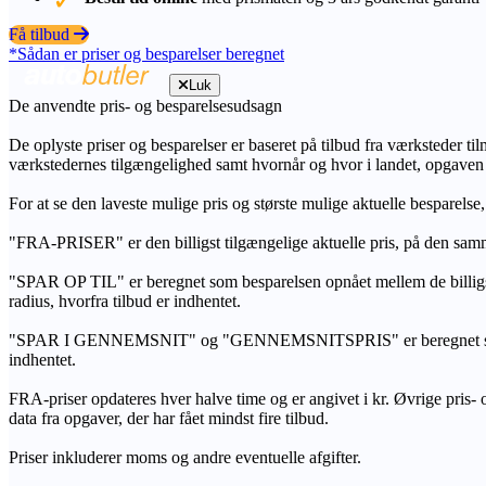
Få tilbud
*Sådan er priser og besparelser beregnet
Luk
De anvendte pris- og besparelsesudsagn
De oplyste priser og besparelser er baseret på tilbud fra værksteder ti
værkstedernes tilgængelighed samt hvornår og hvor i landet, opgaven
For at se den laveste mulige pris og største mulige aktuelle besparelse
"FRA-PRISER" er den billigst tilgængelige aktuelle pris, på den samm
"SPAR OP TIL" er beregnet som besparelsen opnået mellem de billig
radius, hvorfra tilbud er indhentet.
"SPAR I GENNEMSNIT" og "GENNEMSNITSPRIS" er beregnet som et sam
indhentet.
FRA-priser opdateres hver halve time og er angivet i kr. Øvrige pris- og
data fra opgaver, der har fået mindst fire tilbud.
Priser inkluderer moms og andre eventuelle afgifter.