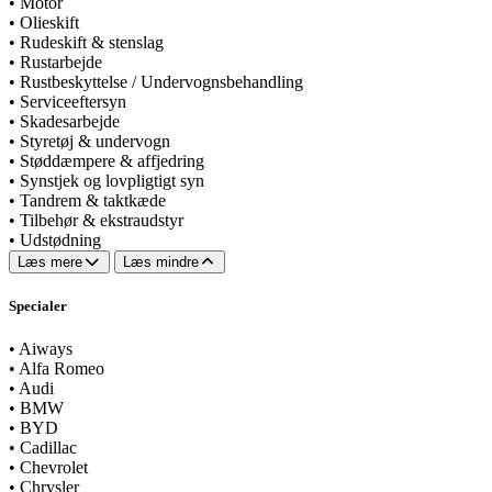
•
Motor
•
Olieskift
•
Rudeskift & stenslag
•
Rustarbejde
•
Rustbeskyttelse / Undervognsbehandling
•
Serviceeftersyn
•
Skadesarbejde
•
Styretøj & undervogn
•
Støddæmpere & affjedring
•
Synstjek og lovpligtigt syn
•
Tandrem & taktkæde
•
Tilbehør & ekstraudstyr
•
Udstødning
Læs mere
Læs mindre
Specialer
•
Aiways
•
Alfa Romeo
•
Audi
•
BMW
•
BYD
•
Cadillac
•
Chevrolet
•
Chrysler