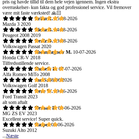
pris og havde tillid til dem hele vejen igennem. Ingen ekstra
overraskelser- kun fakta og god professionel service. Vil fremover
være mit faste værksted! 🙏🏻
Brian R.
05-08-2026
Mazda 3 2020
Elena B.
04-08-2026
Peugeot 2008 2019
Deniz D.
03-08-2026
Volkswagen Passat 2020
Shoandagnew M.
10-07-2026
Honda CR-V 2018
Tilfredsstillende service.
Hussein K.
07-07-2026
Alfa Romeo MiTo 2008
Jan S.
08-06-2026
Volkswagen Golf 2018
Rene W.
09-06-2026
Ford Transit 2023
alt som aftalt
Hernan E.
09-06-2026
MG ZS EV 2023
Excellent service! Super quick.
Kasper
09-06-2026
Suzuki Alto 2012
...
Næste