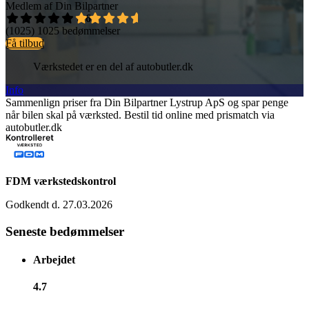
Medlem af Din Bilpartner
4,6
(1025)
1025 bedømmelser
Få tilbud
Værkstedet er en del af autobutler.dk
Info
Sammenlign priser fra Din Bilpartner Lystrup ApS og spar penge
når bilen skal på værksted. Bestil tid online med prismatch via
autobutler.dk
FDM værkstedskontrol
Godkendt d. 27.03.2026
Seneste bedømmelser
Arbejdet
4.7