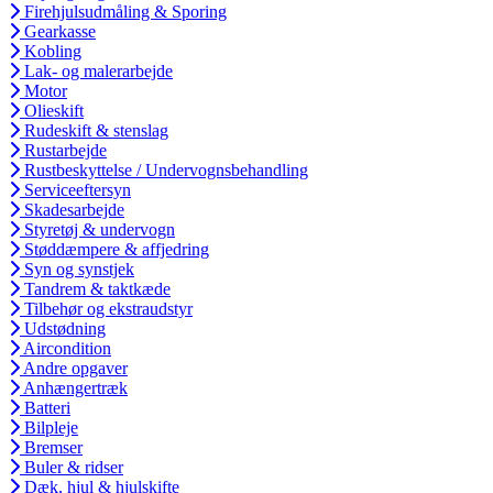
Firehjulsudmåling & Sporing
Gearkasse
Kobling
Lak- og malerarbejde
Motor
Olieskift
Rudeskift & stenslag
Rustarbejde
Rustbeskyttelse / Undervognsbehandling
Serviceeftersyn
Skadesarbejde
Styretøj & undervogn
Støddæmpere & affjedring
Syn og synstjek
Tandrem & taktkæde
Tilbehør og ekstraudstyr
Udstødning
Aircondition
Andre opgaver
Anhængertræk
Batteri
Bilpleje
Bremser
Buler & ridser
Dæk, hjul & hjulskifte