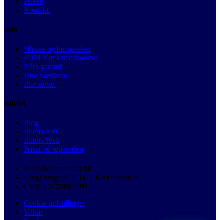
Presse
Kontakt
Info
*Priser og besparelser
FDM Værkstedskontrol
3 års garanti
Find værksted
Bilmærker
Bilråd
Blog
Bilens ABC
Bilens Wiki
Priser på reparation
© 2026 Autobutler.dk
Langebrogade 4, 1411 København K
CVR: DK32891799
Cookie-indstillinger
Vilkår