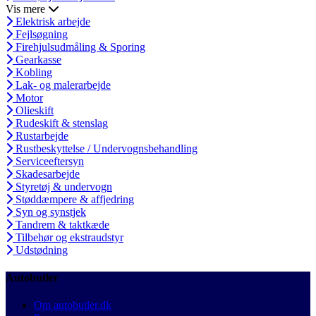
Vis mere
Elektrisk arbejde
Fejlsøgning
Firehjulsudmåling & Sporing
Gearkasse
Kobling
Lak- og malerarbejde
Motor
Olieskift
Rudeskift & stenslag
Rustarbejde
Rustbeskyttelse / Undervognsbehandling
Serviceeftersyn
Skadesarbejde
Styretøj & undervogn
Støddæmpere & affjedring
Syn og synstjek
Tandrem & taktkæde
Tilbehør og ekstraudstyr
Udstødning
Autobutler
Om autobutler.dk