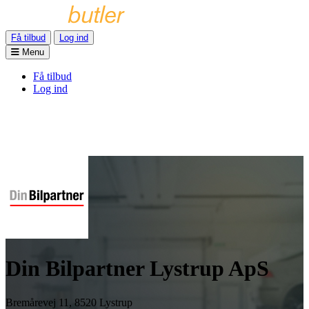
Få tilbud
Log ind
Menu
Få tilbud
Log ind
Din Bilpartner Lystrup ApS
Bremårevej 11, 8520 Lystrup