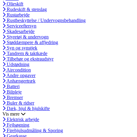
Olieskift
Rudeskift & stenslag
Rustarbejde
Rustbeskyttelse / Undervognsbehandling
Serviceeftersyn
Skadesarbejde
Styretøj & undervogn
Støddæmpere & affjedring
Syn og synstjek
Tandrem & taktkæde
Tilbehør og ekstraudstyr
Udstødning
Aircondition
Andre opgaver
Anhængertræk
Batteri
Bilpleje
Bremser
Buler & ridser
Dæk, hjul & hjulskifte
Vis mere
Elektrisk arbejde
Fejlsøgning
Firehjulsudmåling & Sporing
Gearkasse