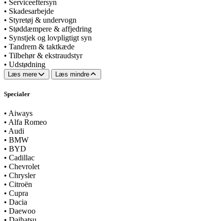
•
Serviceeftersyn
•
Skadesarbejde
•
Styretøj & undervogn
•
Støddæmpere & affjedring
•
Synstjek og lovpligtigt syn
•
Tandrem & taktkæde
•
Tilbehør & ekstraudstyr
•
Udstødning
Læs mere
Læs mindre
Specialer
•
Aiways
•
Alfa Romeo
•
Audi
•
BMW
•
BYD
•
Cadillac
•
Chevrolet
•
Chrysler
•
Citroën
•
Cupra
•
Dacia
•
Daewoo
•
Daihatsu