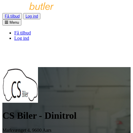
Få tilbud
Log ind
Menu
Få tilbud
Log ind
CS Biler - Dinitrol
Markvænget 4, 9600 Aars