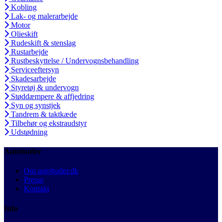
Kobling
Lak- og malerarbejde
Motor
Olieskift
Rudeskift & stenslag
Rustarbejde
Rustbeskyttelse / Undervognsbehandling
Serviceeftersyn
Skadesarbejde
Styretøj & undervogn
Støddæmpere & affjedring
Syn og synstjek
Tandrem & taktkæde
Tilbehør og ekstraudstyr
Udstødning
Autobutler
Om autobutler.dk
Presse
Kontakt
Info