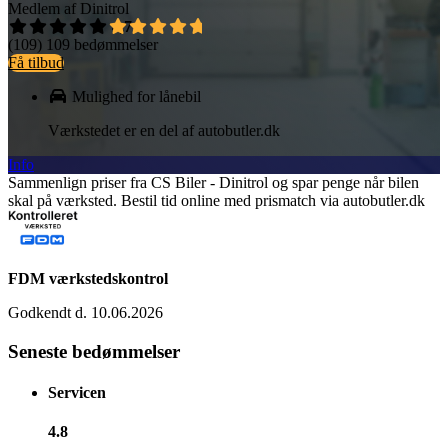
Medlem af Dinitrol
4,7
(109)
109 bedømmelser
Få tilbud
Mulighed for lånebil
Værkstedet er en del af autobutler.dk
Info
Sammenlign priser fra CS Biler - Dinitrol og spar penge når bilen
skal på værksted. Bestil tid online med prismatch via autobutler.dk
FDM værkstedskontrol
Godkendt d. 10.06.2026
Seneste bedømmelser
Servicen
4.8