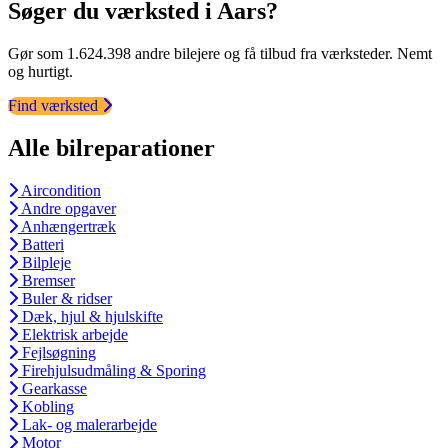
Søger du værksted i Aars?
Gør som 1.624.398 andre bilejere og få tilbud fra værksteder. Nemt
og hurtigt.
Find værksted
Alle bilreparationer
Aircondition
Andre opgaver
Anhængertræk
Batteri
Bilpleje
Bremser
Buler & ridser
Dæk, hjul & hjulskifte
Elektrisk arbejde
Fejlsøgning
Firehjulsudmåling & Sporing
Gearkasse
Kobling
Lak- og malerarbejde
Motor