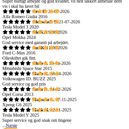
Super hurtigt arbejde og god kvalitet, vil helt sikkert anbefale dem
vis i skal ha lavet bil
Gert R.
21-07-2026
Alfa Romeo Giulia 2016
Oleksandr S.
21-07-2026
Tesla Model 3 2020
Ole K.
19-06-2026
Opel Mokka 2024
God service med garanti på arbejdet.
Jan K.
11-06-2026
Ford C-Max 2016
Olieskiftet gik fint.
Chris S.
20-04-2026
Mitsubishi Space Star 2015
Mads K.
08-04-2026
Volkswagen ID. BUZZ 2025
God service og god pris
Stella D.
04-02-2026
Opel Corsa 2013
Maysam A.
17-11-2025
Xpeng G6 2025
Mark H.
12-11-2025
Tesla Model Y 2025
Super service og god snak om tingene
...
Næste