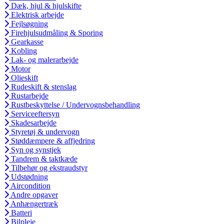
Dæk, hjul & hjulskifte
Elektrisk arbejde
Fejlsøgning
Firehjulsudmåling & Sporing
Gearkasse
Kobling
Lak- og malerarbejde
Motor
Olieskift
Rudeskift & stenslag
Rustarbejde
Rustbeskyttelse / Undervognsbehandling
Serviceeftersyn
Skadesarbejde
Styretøj & undervogn
Støddæmpere & affjedring
Syn og synstjek
Tandrem & taktkæde
Tilbehør og ekstraudstyr
Udstødning
Aircondition
Andre opgaver
Anhængertræk
Batteri
Bilpleje