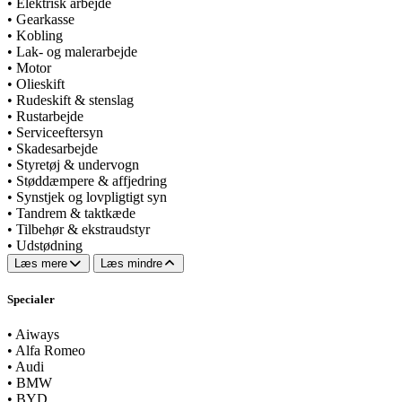
•
Elektrisk arbejde
•
Gearkasse
•
Kobling
•
Lak- og malerarbejde
•
Motor
•
Olieskift
•
Rudeskift & stenslag
•
Rustarbejde
•
Serviceeftersyn
•
Skadesarbejde
•
Styretøj & undervogn
•
Støddæmpere & affjedring
•
Synstjek og lovpligtigt syn
•
Tandrem & taktkæde
•
Tilbehør & ekstraudstyr
•
Udstødning
Læs mere
Læs mindre
Specialer
•
Aiways
•
Alfa Romeo
•
Audi
•
BMW
•
BYD