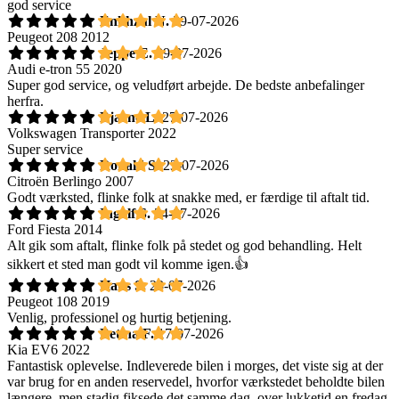
god service
Enkhzul N.
29-07-2026
Peugeot 208 2012
Jeppe E.
29-07-2026
Audi e-tron 55 2020
Super god service, og veludført arbejde. De bedste anbefalinger
herfra.
Bjarne L.
27-07-2026
Volkswagen Transporter 2022
Super service
Ronald S.
23-07-2026
Citroën Berlingo 2007
Godt værksted, flinke folk at snakke med, er færdige til aftalt tid.
Ingolf S.
24-07-2026
Ford Fiesta 2014
Alt gik som aftalt, flinke folk på stedet og god behandling. Helt
sikkert et sted man godt vil komme igen.👍
Hans S.
23-07-2026
Peugeot 108 2019
Venlig, professionel og hurtig betjening.
Betina F.
17-07-2026
Kia EV6 2022
Fantastisk oplevelse. Indleverede bilen i morges, det viste sig at der
var brug for en anden reservedel, hvorfor værkstedet beholdte bilen
længere, men stadig fiksede det samme dag, over lukketid en fredag,