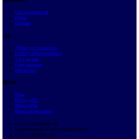
Autobutler
Om autobutler.dk
Presse
Kontakt
Info
*Priser og besparelser
FDM Værkstedskontrol
3 års garanti
Find værksted
Bilmærker
Bilråd
Blog
Bilens ABC
Bilens Wiki
Priser på reparation
© 2026 Autobutler.dk
Langebrogade 4, 1411 København K
CVR: DK32891799