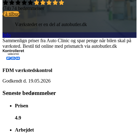
4,9
(74)
74 bedømmelser
Få tilbud
Værkstedet er en del af autobutler.dk
Info
Sammenlign priser fra Auto Clinic og spar penge når bilen skal på
værksted. Bestil tid online med prismatch via autobutler.dk
FDM værkstedskontrol
Godkendt d. 19.05.2026
Seneste bedømmelser
Prisen
4.9
Arbejdet