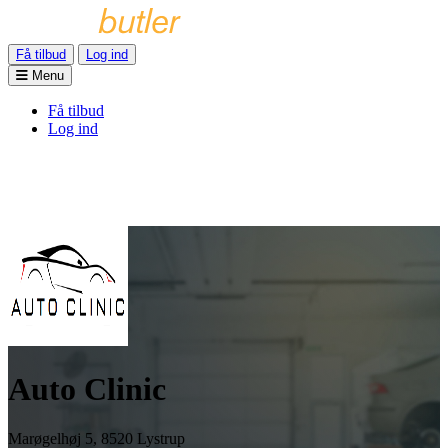
Få tilbud
Log ind
Menu
Få tilbud
Log ind
Auto Clinic
Marøgelhøj 5, 8520 Lystrup