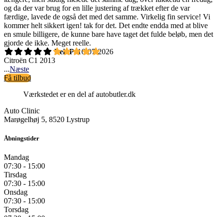
og da der var brug for en lille justering af trækket efter de var
færdige, lavede de også det med det samme. Virkelig fin service! Vi
kommer helt sikkert igen! tak for det. Det endte endda med at blive
en smule billigere, de kunne bare have taget det fulde beløb, men det
gjorde de ikke. Meget reelle.
Leif P.
16-07-2026
Citroën C1 2013
...
Næste
Få tilbud
Værkstedet er en del af autobutler.dk
Auto Clinic
Marøgelhøj 5, 8520 Lystrup
Åbningstider
Mandag
07:30 - 15:00
Tirsdag
07:30 - 15:00
Onsdag
07:30 - 15:00
Torsdag