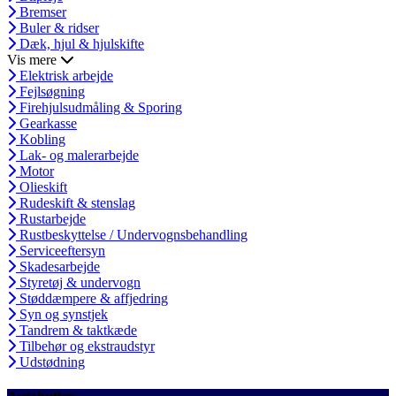
Bremser
Buler & ridser
Dæk, hjul & hjulskifte
Vis mere
Elektrisk arbejde
Fejlsøgning
Firehjulsudmåling & Sporing
Gearkasse
Kobling
Lak- og malerarbejde
Motor
Olieskift
Rudeskift & stenslag
Rustarbejde
Rustbeskyttelse / Undervognsbehandling
Serviceeftersyn
Skadesarbejde
Styretøj & undervogn
Støddæmpere & affjedring
Syn og synstjek
Tandrem & taktkæde
Tilbehør og ekstraudstyr
Udstødning