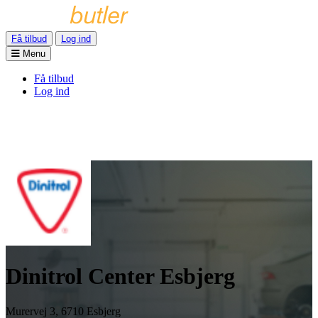
Få tilbud
Log ind
Menu
Få tilbud
Log ind
Dinitrol Center Esbjerg
Murervej 3, 6710 Esbjerg