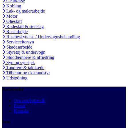
Gearkasse
Kobling
Lak- og malerarbejde
Motor
Olieskift
Rudeskift & stenslag
Rustarbejde
Rustbeskyttelse / Undervognsbehandling
Serviceeftersyn
Skadesarbejde
Styretøj & undervogn
Støddæmpere & affjedring
Syn og synstjek
Tandrem & taktkæde
Tilbehør og ekstraudstyr
Udstødning
Autobutler
Om autobutler.dk
Presse
Kontakt
Info