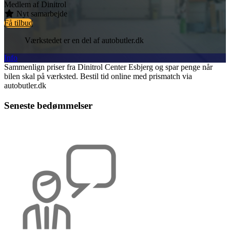
Medlem af Dinitrol
Nyt samarbejde
Få tilbud
Værkstedet er en del af autobutler.dk
Info
Sammenlign priser fra Dinitrol Center Esbjerg og spar penge når
bilen skal på værksted. Bestil tid online med prismatch via
autobutler.dk
Seneste bedømmelser