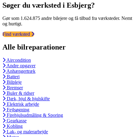
Søger du værksted i Esbjerg?
Gør som 1.624.875 andre bilejere og få tilbud fra værksteder. Nemt
og hurtigt.
Find værksted
Alle bilreparationer
Aircondition
Andre opgaver
Anhængertræk
Batteri
Bilpleje
Bremser
Buler & ridser
Dæk, hjul & hjulskifte
Elektrisk arbejde
Fejlsøgning
Firehjulsudmåling & Sporing
Gearkasse
Kobling
Lak- og malerarbejde