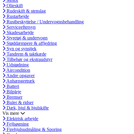
Motor
Olieskift
Rudeskift & stenslag
Rustarbejde
Rustbeskyttelse / Undervognsbehandling
Serviceeftersyn
Skadesarbejde
Styretøj & undervogn
Støddæmpere & affjedring
Syn og synstjek
Tandrem & taktkæde
Tilbehør og ekstraudstyr
Udstødning
Aircondition
Andre opgaver
Anhængertræk
Batteri
Bilpleje
Bremser
Buler & ridser
Dæk, hjul & hjulskifte
Vis mere
Elektrisk arbejde
Fejlsøgning
Firehjulsudmåling & Sporing