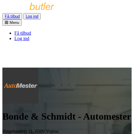
Få tilbud
Log ind
Menu
Få tilbud
Log ind
Bonde & Schmidt - Automester
Høgelundvej 11, 6500 Vojens