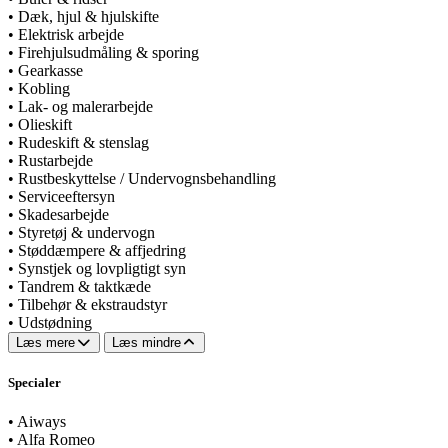
•
Dæk, hjul & hjulskifte
•
Elektrisk arbejde
•
Firehjulsudmåling & sporing
•
Gearkasse
•
Kobling
•
Lak- og malerarbejde
•
Olieskift
•
Rudeskift & stenslag
•
Rustarbejde
•
Rustbeskyttelse / Undervognsbehandling
•
Serviceeftersyn
•
Skadesarbejde
•
Styretøj & undervogn
•
Støddæmpere & affjedring
•
Synstjek og lovpligtigt syn
•
Tandrem & taktkæde
•
Tilbehør & ekstraudstyr
•
Udstødning
Læs mere
Læs mindre
Specialer
•
Aiways
•
Alfa Romeo