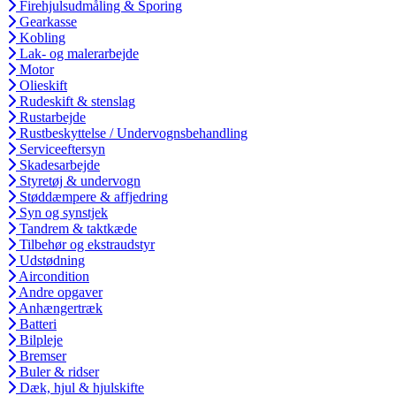
Firehjulsudmåling & Sporing
Gearkasse
Kobling
Lak- og malerarbejde
Motor
Olieskift
Rudeskift & stenslag
Rustarbejde
Rustbeskyttelse / Undervognsbehandling
Serviceeftersyn
Skadesarbejde
Styretøj & undervogn
Støddæmpere & affjedring
Syn og synstjek
Tandrem & taktkæde
Tilbehør og ekstraudstyr
Udstødning
Aircondition
Andre opgaver
Anhængertræk
Batteri
Bilpleje
Bremser
Buler & ridser
Dæk, hjul & hjulskifte