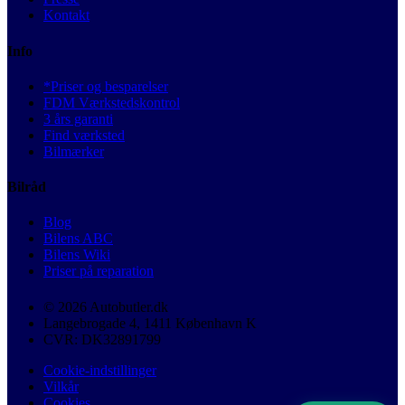
Kontakt
Info
*Priser og besparelser
FDM Værkstedskontrol
3 års garanti
Find værksted
Bilmærker
Bilråd
Blog
Bilens ABC
Bilens Wiki
Priser på reparation
© 2026 Autobutler.dk
Langebrogade 4, 1411 København K
CVR: DK32891799
Cookie-indstillinger
Vilkår
Cookies