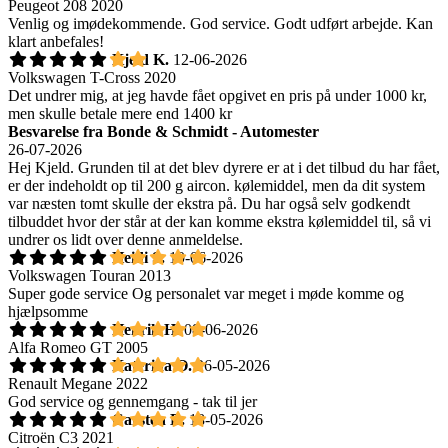
Peugeot 208 2020
Venlig og imødekommende. God service. Godt udført arbejde. Kan
klart anbefales!
Kjeld K.
12-06-2026
Volkswagen T-Cross 2020
Det undrer mig, at jeg havde fået opgivet en pris på under 1000 kr,
men skulle betale mere end 1400 kr
Besvarelse fra Bonde & Schmidt - Automester
26-07-2026
Hej Kjeld. Grunden til at det blev dyrere er at i det tilbud du har fået,
er der indeholdt op til 200 g aircon. kølemiddel, men da dit system
var næsten tomt skulle der ekstra på. Du har også selv godkendt
tilbuddet hvor der står at der kan komme ekstra kølemiddel til, så vi
undrer os lidt over denne anmeldelse.
Heidi S.
10-06-2026
Volkswagen Touran 2013
Super gode service Og personalet var meget i møde komme og
hjælpsomme
Henrik H.
08-06-2026
Alfa Romeo GT 2005
Katerina O.
26-05-2026
Renault Megane 2022
God service og gennemgang - tak til jer
Carsten B.
18-05-2026
Citroën C3 2021