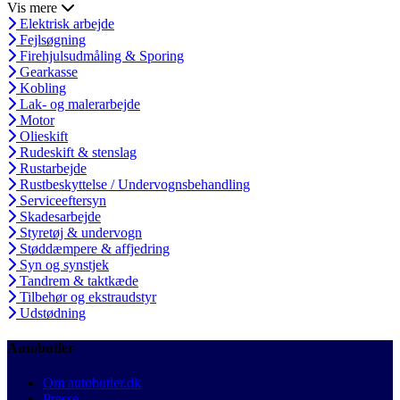
Vis mere
Elektrisk arbejde
Fejlsøgning
Firehjulsudmåling & Sporing
Gearkasse
Kobling
Lak- og malerarbejde
Motor
Olieskift
Rudeskift & stenslag
Rustarbejde
Rustbeskyttelse / Undervognsbehandling
Serviceeftersyn
Skadesarbejde
Styretøj & undervogn
Støddæmpere & affjedring
Syn og synstjek
Tandrem & taktkæde
Tilbehør og ekstraudstyr
Udstødning
Autobutler
Om autobutler.dk
Presse