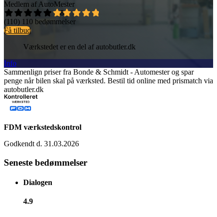
Medlem af AutoMester
4,8
(110)
110 bedømmelser
Få tilbud
Værkstedet er en del af autobutler.dk
Info
Sammenlign priser fra Bonde & Schmidt - Automester og spar
penge når bilen skal på værksted. Bestil tid online med prismatch via
autobutler.dk
FDM værkstedskontrol
Godkendt d. 31.03.2026
Seneste bedømmelser
Dialogen
4.9