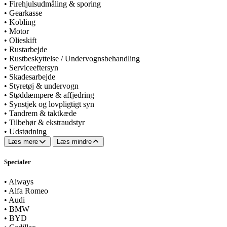
•
Firehjulsudmåling & sporing
•
Gearkasse
•
Kobling
•
Motor
•
Olieskift
•
Rustarbejde
•
Rustbeskyttelse / Undervognsbehandling
•
Serviceeftersyn
•
Skadesarbejde
•
Styretøj & undervogn
•
Støddæmpere & affjedring
•
Synstjek og lovpligtigt syn
•
Tandrem & taktkæde
•
Tilbehør & ekstraudstyr
•
Udstødning
Læs mere
Læs mindre
Specialer
•
Aiways
•
Alfa Romeo
•
Audi
•
BMW
•
BYD