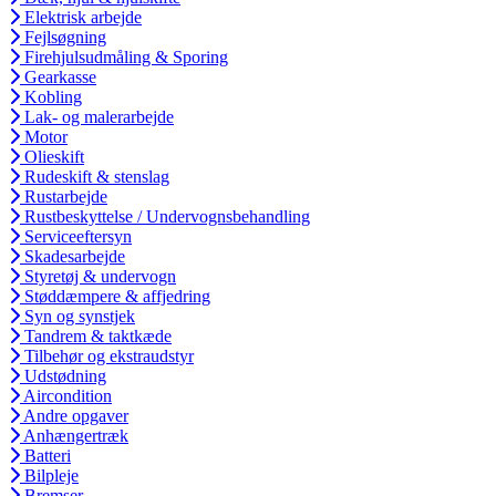
Elektrisk arbejde
Fejlsøgning
Firehjulsudmåling & Sporing
Gearkasse
Kobling
Lak- og malerarbejde
Motor
Olieskift
Rudeskift & stenslag
Rustarbejde
Rustbeskyttelse / Undervognsbehandling
Serviceeftersyn
Skadesarbejde
Styretøj & undervogn
Støddæmpere & affjedring
Syn og synstjek
Tandrem & taktkæde
Tilbehør og ekstraudstyr
Udstødning
Aircondition
Andre opgaver
Anhængertræk
Batteri
Bilpleje
Bremser