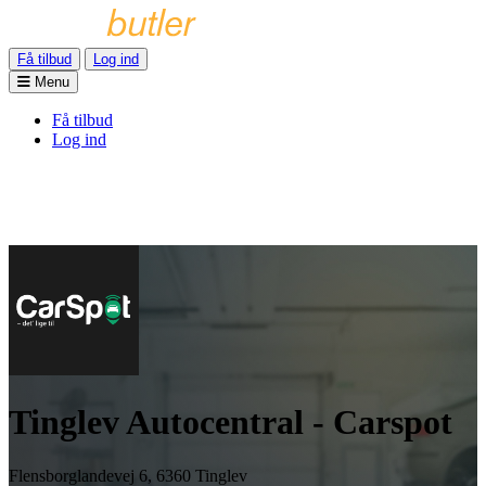
Få tilbud
Log ind
Menu
Få tilbud
Log ind
Tinglev Autocentral - Carspot
Flensborglandevej 6, 6360 Tinglev