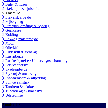
Buler & ridser
Dæk, hjul & hjulskifte
Vis mere
Elektrisk arbejde
Fejlsøgning
Firehjulsudmåling & Sporing
Gearkasse
Kobling
Lak- og malerarbejde
Motor
Olieskift
Rudeskift & stenslag
Rustarbejde
Rustbeskyttelse / Undervognsbehandling
Serviceeftersyn
Skadesarbejde
Styretøj & undervogn
Støddæmpere & affjedring
Syn og synstjek
Tandrem & taktkæde
Tilbehør og ekstraudstyr
Udstødning
Autobutler