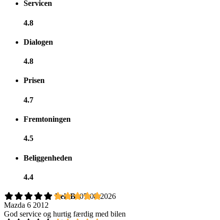
Servicen
4.8
Dialogen
4.8
Prisen
4.7
Fremtoningen
4.5
Beliggenheden
4.4
Leif B.
07-08-2026
Mazda 6 2012
God service og hurtig færdig med bilen