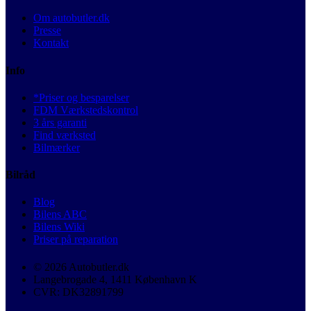
Om autobutler.dk
Presse
Kontakt
Info
*Priser og besparelser
FDM Værkstedskontrol
3 års garanti
Find værksted
Bilmærker
Bilråd
Blog
Bilens ABC
Bilens Wiki
Priser på reparation
© 2026 Autobutler.dk
Langebrogade 4, 1411 København K
CVR: DK32891799