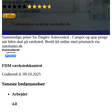
Medlem af CarSpot
4,7
(358)
358 bedømmelser
Få tilbud
Værkstedet er en del af autobutler.dk
Info
Sammenlign priser fra Tinglev Autocentral - Carspot og spar penge
når bilen skal på værksted. Bestil tid online med prismatch via
autobutler.dk
FDM værkstedskontrol
Godkendt d. 09.10.2025
Seneste bedømmelser
Arbejdet
4.8