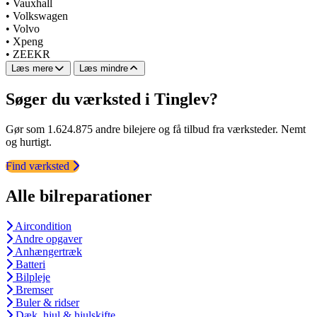
•
Vauxhall
•
Volkswagen
•
Volvo
•
Xpeng
•
ZEEKR
Læs mere
Læs mindre
Søger du værksted i Tinglev?
Gør som 1.624.875 andre bilejere og få tilbud fra værksteder. Nemt
og hurtigt.
Find værksted
Alle bilreparationer
Aircondition
Andre opgaver
Anhængertræk
Batteri
Bilpleje
Bremser
Buler & ridser
Dæk, hjul & hjulskifte