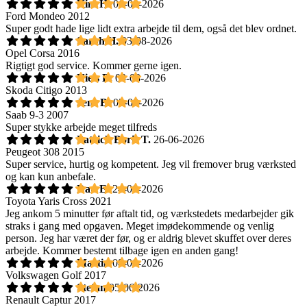
Kim H.
06-08-2026
Ford Mondeo 2012
Super godt hade lige lidt extra arbejde til dem, også det blev ordnet.
Sarah H.
03-08-2026
Opel Corsa 2016
Rigtigt god service. Kommer gerne igen.
Niels B.
03-08-2026
Skoda Citigo 2013
Jens B.
03-08-2026
Saab 9-3 2007
Super stykke arbejde meget tilfreds
Patrick Boris T.
26-06-2026
Peugeot 308 2015
Super service, hurtig og kompetent. Jeg vil fremover brug værksted
og kan kun anbefale.
Dan E.
24-06-2026
Toyota Yaris Cross 2021
Jeg ankom 5 minutter før aftalt tid, og værkstedets medarbejder gik
straks i gang med opgaven. Meget imødekommende og venlig
person. Jeg har været der før, og er aldrig blevet skuffet over deres
arbejde. Kommer bestemt tilbage igen en anden gang!
Martin
08-06-2026
Volkswagen Golf 2017
Stefan
05-06-2026
Renault Captur 2017