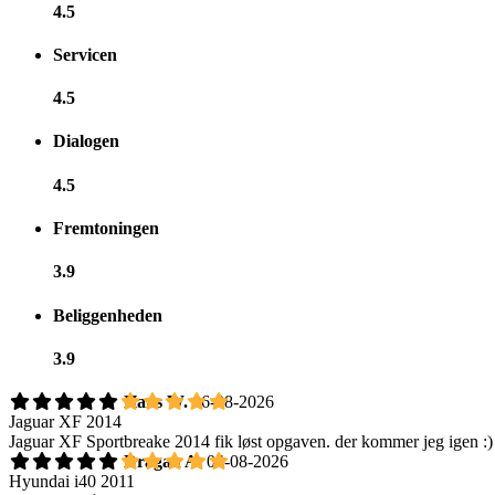
4.5
Servicen
4.5
Dialogen
4.5
Fremtoningen
3.9
Beliggenheden
3.9
Hans W.
06-08-2026
Jaguar XF 2014
Jaguar XF Sportbreake 2014 fik løst opgaven. der kommer jeg igen :)
Dragan A.
04-08-2026
Hyundai i40 2011