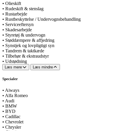
•
Olieskift
•
Rudeskift & stenslag
•
Rustarbejde
•
Rustbeskyttelse / Undervognsbehandling
•
Serviceeftersyn
•
Skadesarbejde
•
Styretøj & undervogn
•
Støddæmpere & affjedring
•
Synstjek og lovpligtigt syn
•
Tandrem & taktkæde
•
Tilbehør & ekstraudstyr
•
Udstødning
Læs mere
Læs mindre
Specialer
•
Aiways
•
Alfa Romeo
•
Audi
•
BMW
•
BYD
•
Cadillac
•
Chevrolet
•
Chrysler