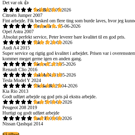
Det var ok 👍
Leif B.
28-07-2026
Citroën Jumper 2007
Fint arbejde. Fik besked om flere ting som burde laves, hvor jeg kunne
Kenneth L.
05-06-2026
Opel Astra 2007
Absolut perfekt service, Peter leverer bare kvalitet til en god pris.
Kåre J.
28-05-2026
Audi A4 2015
Super service og rigtig god kvalitet i arbejdet. Prisen var i overensst
kommer meget gerne igen en anden gang.
Pierre C.
11-05-2026
Renault Clio 2016
Jakob N.
01-05-2026
Tesla Model Y 2024
Nicolai R.
29-04-2026
Kia Rio 2013
Godt udført arbejde og god pris på ekstra arbejde.
Lars S.
09-04-2026
Peugeot 208 2019
Hurtigt og godt udført arbejde
Poul P.
09-03-2026
Nissan Qashqai 2014
Få tilbud