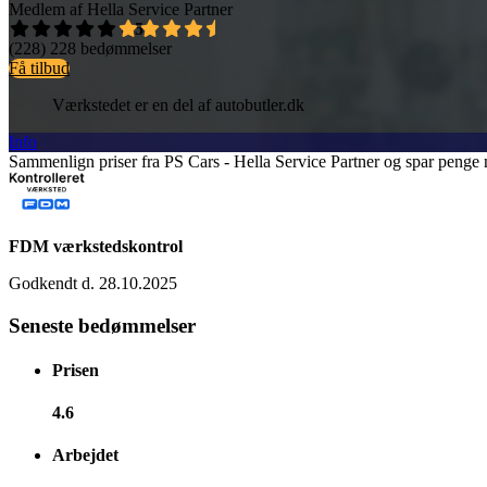
Medlem af Hella Service Partner
4,5
(228)
228 bedømmelser
Få tilbud
Værkstedet er en del af autobutler.dk
Info
Sammenlign priser fra PS Cars - Hella Service Partner og spar penge n
FDM værkstedskontrol
Godkendt d. 28.10.2025
Seneste bedømmelser
Prisen
4.6
Arbejdet