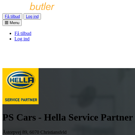
Få tilbud
Log ind
Menu
Få tilbud
Log ind
PS Cars - Hella Service Partner
Åstorpvej 89, 6070 Christiansfeld