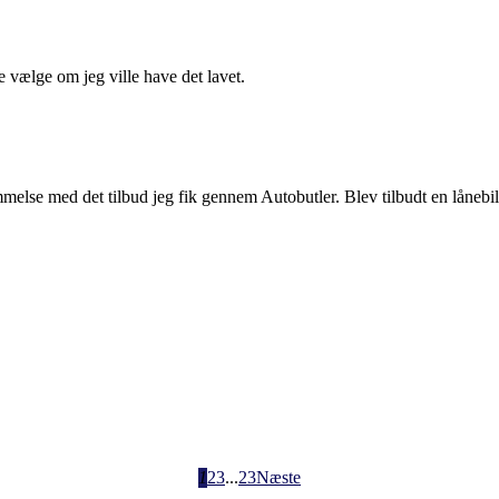
 vælge om jeg ville have det lavet.
emmelse med det tilbud jeg fik gennem Autobutler. Blev tilbudt en lånebi
1
2
3
...
23
Næste