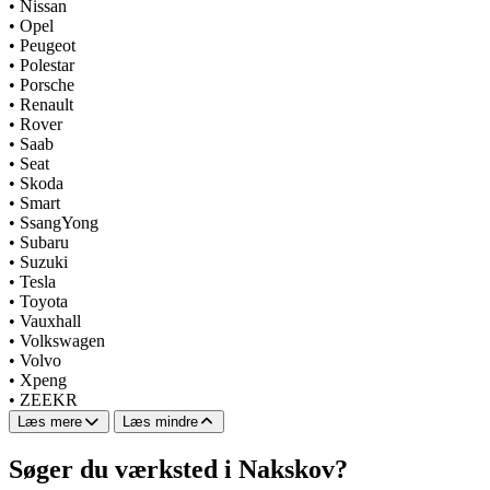
•
Nissan
•
Opel
•
Peugeot
•
Polestar
•
Porsche
•
Renault
•
Rover
•
Saab
•
Seat
•
Skoda
•
Smart
•
SsangYong
•
Subaru
•
Suzuki
•
Tesla
•
Toyota
•
Vauxhall
•
Volkswagen
•
Volvo
•
Xpeng
•
ZEEKR
Læs mere
Læs mindre
Søger du værksted i Nakskov?