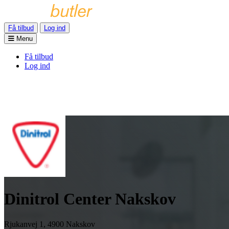
Få tilbud
Log ind
Menu
Få tilbud
Log ind
Dinitrol Center Nakskov
Rjukanvej 1, 4900 Nakskov