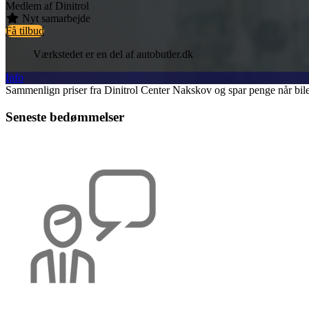
Medlem af Dinitrol
Nyt samarbejde
Få tilbud
Værkstedet er en del af autobutler.dk
Info
Sammenlign priser fra Dinitrol Center Nakskov og spar penge når bilen
Seneste bedømmelser