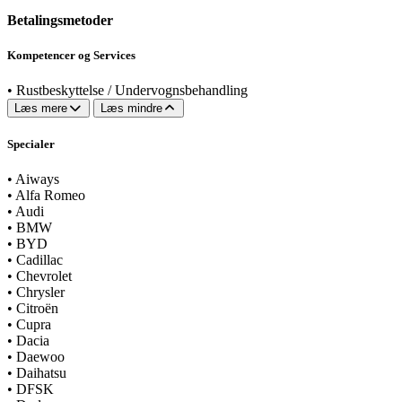
Betalingsmetoder
Kompetencer og Services
•
Rustbeskyttelse / Undervognsbehandling
Læs mere
Læs mindre
Specialer
•
Aiways
•
Alfa Romeo
•
Audi
•
BMW
•
BYD
•
Cadillac
•
Chevrolet
•
Chrysler
•
Citroën
•
Cupra
•
Dacia
•
Daewoo
•
Daihatsu
•
DFSK