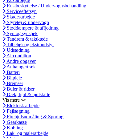
Rustarbejde
Rustbeskyttelse / Undervognsbehandling
Serviceeftersyn
Skadesarbejde
Styretøj & undervogn
Støddæmpere & affjedring
Syn og synstjek
Tandrem & taktkæde
Tilbehør og ekstraudstyr
Udstødning
Aircondition
Andre opgaver
Anhængertræk
Batteri
Bilpleje
Bremser
Buler & ridser
Dæk, hjul & hjulskifte
Vis mere
Elektrisk arbejde
Fejlsøgning
Firehjulsudmåling & Sporing
Gearkasse
Kobling
Lak- og malerarbejde