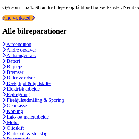
Gør som 1.624.398 andre bilejere og få tilbud fra værksteder. Nemt og
Find værksted
Alle bilreparationer
Aircondition
Andre opgaver
Anhængertræk
Batteri
Bilpleje
Bremser
Buler & ridser
Dæk, hjul & hjulskifte
Elektrisk arbejde
Fejlsøgning
Firehjulsudmåling & Sporing
Gearkasse
Kobling
Lak- og malerarbejde
Motor
Olieskift
Rudeskift & stenslag