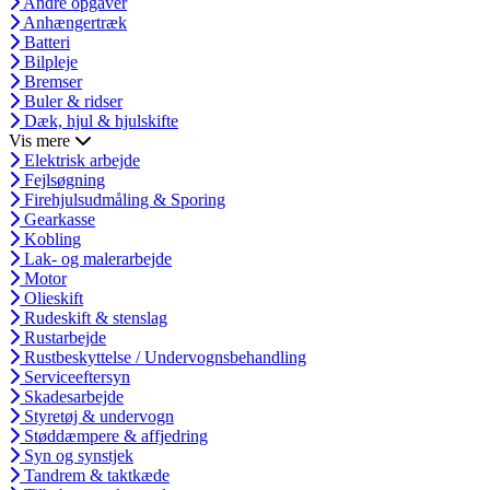
Andre opgaver
Anhængertræk
Batteri
Bilpleje
Bremser
Buler & ridser
Dæk, hjul & hjulskifte
Vis mere
Elektrisk arbejde
Fejlsøgning
Firehjulsudmåling & Sporing
Gearkasse
Kobling
Lak- og malerarbejde
Motor
Olieskift
Rudeskift & stenslag
Rustarbejde
Rustbeskyttelse / Undervognsbehandling
Serviceeftersyn
Skadesarbejde
Styretøj & undervogn
Støddæmpere & affjedring
Syn og synstjek
Tandrem & taktkæde