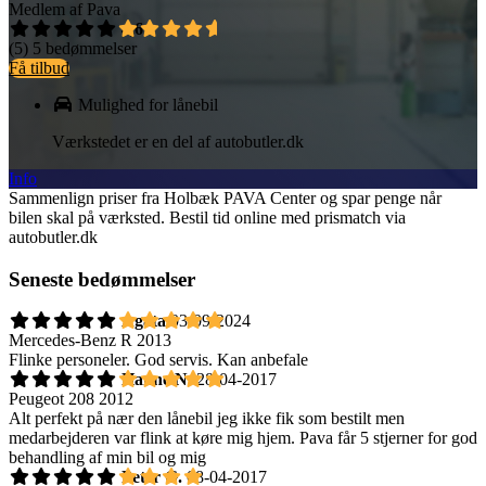
Medlem af Pava
4,6
(5)
5 bedømmelser
Få tilbud
Mulighed for lånebil
Værkstedet er en del af autobutler.dk
Info
Sammenlign priser fra Holbæk PAVA Center og spar penge når
bilen skal på værksted. Bestil tid online med prismatch via
autobutler.dk
Seneste bedømmelser
Agata
03-09-2024
Mercedes-Benz R 2013
Flinke personeler. God servis. Kan anbefale
Hanne N.
28-04-2017
Peugeot 208 2012
Alt perfekt på nær den lånebil jeg ikke fik som bestilt men
medarbejderen var flink at køre mig hjem. Pava får 5 stjerner for god
behandling af min bil og mig
Peter G.
08-04-2017