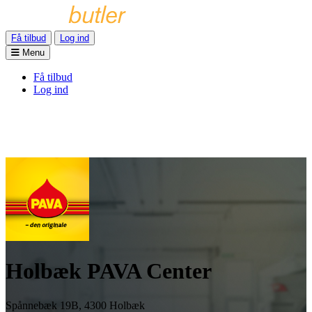
Få tilbud
Log ind
Menu
Få tilbud
Log ind
Holbæk PAVA Center
Spånnebæk 19B, 4300 Holbæk