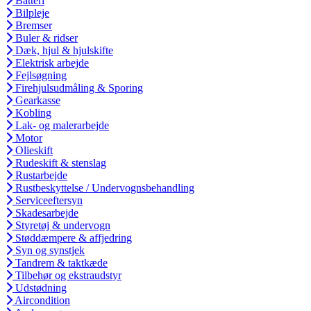
Batteri
Bilpleje
Bremser
Buler & ridser
Dæk, hjul & hjulskifte
Elektrisk arbejde
Fejlsøgning
Firehjulsudmåling & Sporing
Gearkasse
Kobling
Lak- og malerarbejde
Motor
Olieskift
Rudeskift & stenslag
Rustarbejde
Rustbeskyttelse / Undervognsbehandling
Serviceeftersyn
Skadesarbejde
Styretøj & undervogn
Støddæmpere & affjedring
Syn og synstjek
Tandrem & taktkæde
Tilbehør og ekstraudstyr
Udstødning
Aircondition