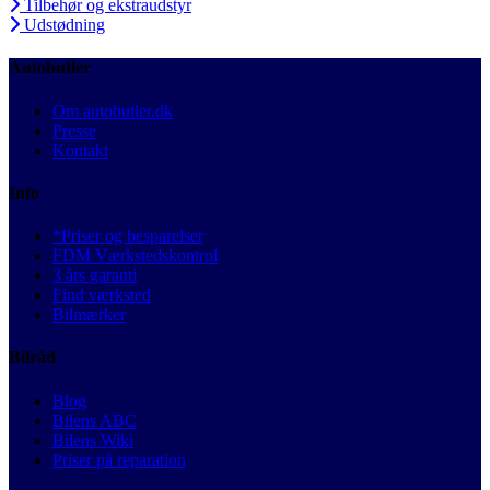
Tilbehør og ekstraudstyr
Udstødning
Autobutler
Om autobutler.dk
Presse
Kontakt
Info
*Priser og besparelser
FDM Værkstedskontrol
3 års garanti
Find værksted
Bilmærker
Bilråd
Blog
Bilens ABC
Bilens Wiki
Priser på reparation