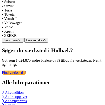
•
Subaru
•
Suzuki
•
Tesla
•
Toyota
•
Vauxhall
•
Volkswagen
•
Volvo
•
Xpeng
•
ZEEKR
Læs mere
Læs mindre
Søger du værksted i Holbæk?
Gør som 1.624.875 andre bilejere og få tilbud fra værksteder. Nemt
og hurtigt.
Find værksted
Alle bilreparationer
Aircondition
Andre opgaver
Anhængertræk