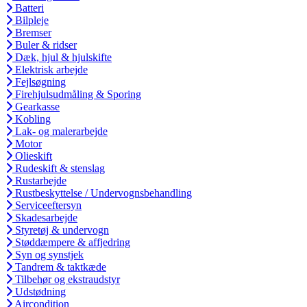
Batteri
Bilpleje
Bremser
Buler & ridser
Dæk, hjul & hjulskifte
Elektrisk arbejde
Fejlsøgning
Firehjulsudmåling & Sporing
Gearkasse
Kobling
Lak- og malerarbejde
Motor
Olieskift
Rudeskift & stenslag
Rustarbejde
Rustbeskyttelse / Undervognsbehandling
Serviceeftersyn
Skadesarbejde
Styretøj & undervogn
Støddæmpere & affjedring
Syn og synstjek
Tandrem & taktkæde
Tilbehør og ekstraudstyr
Udstødning
Aircondition