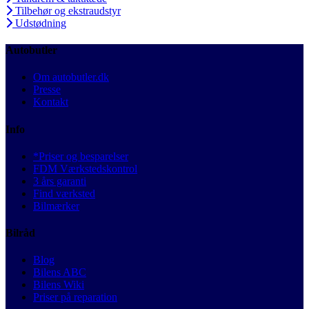
Tilbehør og ekstraudstyr
Udstødning
Autobutler
Om autobutler.dk
Presse
Kontakt
Info
*Priser og besparelser
FDM Værkstedskontrol
3 års garanti
Find værksted
Bilmærker
Bilråd
Blog
Bilens ABC
Bilens Wiki
Priser på reparation