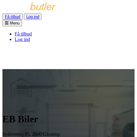
Få tilbud
Log ind
Menu
Få tilbud
Log ind
EB Biler
Sydvestvej 85, 2600 Glostrup