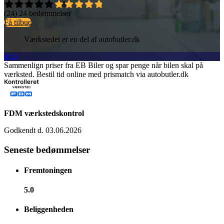
4,8
(24)
24 bedømmelser
Få tilbud
Værkstedet er en del af autobutler.dk
Info
Sammenlign priser fra EB Biler og spar penge når bilen skal på
værksted. Bestil tid online med prismatch via autobutler.dk
FDM værkstedskontrol
Godkendt d. 03.06.2026
Seneste bedømmelser
Fremtoningen
5.0
Beliggenheden