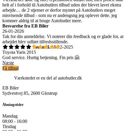
helt af i forhold til Autobutlers tilbud uden der blevet lavet ekstra
arbejde… de 2 stjerner er derfor myntet på Autobutlers meget
misvisende tilbud - som nu er andengsng jeg oplever dette. jeg
kommer aldrig til at bruge Autobutler mere.
Besvarelse fra EB Biler
26-01-2026
Tak for din anmeldelse. Vi noterer din feedback og er glade for, at
arbejdet blev udført tilfredsstillende.
Søren H.
18-12-2025
Toyota Yaris 2015
God service. Hurtig betjening. Fin pris 🤗
Næste
Få tilbud
Værkstedet er en del af autobutler.dk
EB Biler
Sydvestvej 85, 2600 Glostrup
Åbningstider
Mandag
08:00 - 16:00
Tirsdag