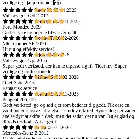
venlige og hjælp somme 🤩👍
Peter N.
30-04-2026
Volkswagen Golf 2017
Johnny J.
02-03-2026
Ford Mondeo 2009
God service og tiderne blev overholdt
Louise T.
26-02-2026
Mini Cooper SE 2020
Hurtig og effektiv service!
Ajen
09-02-2026
Volkswagen Up! 2016
Super godt værksted, der kunne tilpasse sig ift. Tider mv. Super
venlige og professionelle.
Mikael S.
03-02-2026
Opel Astra 2016
Fantastisk service
Joshua S.
27-11-2025
Peugeot 206 2001
Godt værksted, go og sød ejer som betjener dig godt. Fik osse en
vand under opgave udførelsen. Godt værksted. Synes dog det var en
anelse dyrt at skifte 4 dæk, men det sådan det nu var. Jeg er glad og
tilfreds trods alt. Alt er godt.
Ernst
06-01-2026
Mercedes-Benz E 2012
Værkstedet søde og rare, reperationen udført fint, men prisen stak