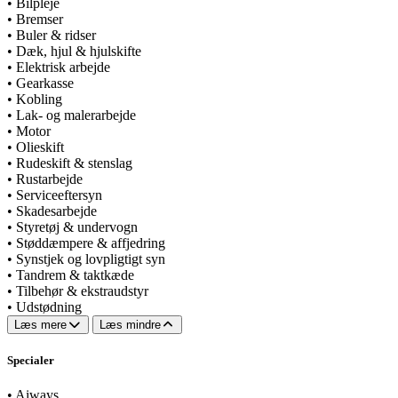
•
Bilpleje
•
Bremser
•
Buler & ridser
•
Dæk, hjul & hjulskifte
•
Elektrisk arbejde
•
Gearkasse
•
Kobling
•
Lak- og malerarbejde
•
Motor
•
Olieskift
•
Rudeskift & stenslag
•
Rustarbejde
•
Serviceeftersyn
•
Skadesarbejde
•
Styretøj & undervogn
•
Støddæmpere & affjedring
•
Synstjek og lovpligtigt syn
•
Tandrem & taktkæde
•
Tilbehør & ekstraudstyr
•
Udstødning
Læs mere
Læs mindre
Specialer
•
Aiways