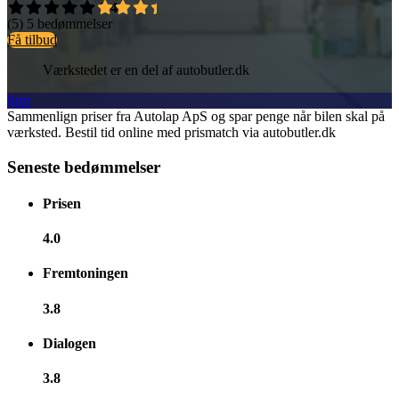
3,4
(5)
5 bedømmelser
Få tilbud
Værkstedet er en del af autobutler.dk
Info
Sammenlign priser fra Autolap ApS og spar penge når bilen skal på
værksted. Bestil tid online med prismatch via autobutler.dk
Seneste bedømmelser
Prisen
4.0
Fremtoningen
3.8
Dialogen
3.8