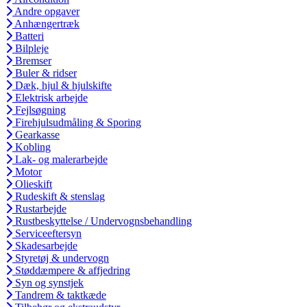
Andre opgaver
Anhængertræk
Batteri
Bilpleje
Bremser
Buler & ridser
Dæk, hjul & hjulskifte
Elektrisk arbejde
Fejlsøgning
Firehjulsudmåling & Sporing
Gearkasse
Kobling
Lak- og malerarbejde
Motor
Olieskift
Rudeskift & stenslag
Rustarbejde
Rustbeskyttelse / Undervognsbehandling
Serviceeftersyn
Skadesarbejde
Styretøj & undervogn
Støddæmpere & affjedring
Syn og synstjek
Tandrem & taktkæde