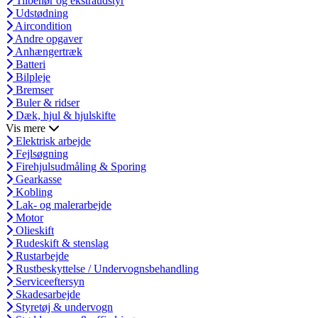
Tilbehør og ekstraudstyr
Udstødning
Aircondition
Andre opgaver
Anhængertræk
Batteri
Bilpleje
Bremser
Buler & ridser
Dæk, hjul & hjulskifte
Vis mere
Elektrisk arbejde
Fejlsøgning
Firehjulsudmåling & Sporing
Gearkasse
Kobling
Lak- og malerarbejde
Motor
Olieskift
Rudeskift & stenslag
Rustarbejde
Rustbeskyttelse / Undervognsbehandling
Serviceeftersyn
Skadesarbejde
Styretøj & undervogn