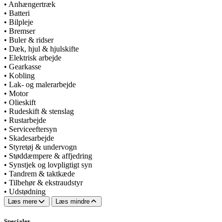
•
Anhængertræk
•
Batteri
•
Bilpleje
•
Bremser
•
Buler & ridser
•
Dæk, hjul & hjulskifte
•
Elektrisk arbejde
•
Gearkasse
•
Kobling
•
Lak- og malerarbejde
•
Motor
•
Olieskift
•
Rudeskift & stenslag
•
Rustarbejde
•
Serviceeftersyn
•
Skadesarbejde
•
Styretøj & undervogn
•
Støddæmpere & affjedring
•
Synstjek og lovpligtigt syn
•
Tandrem & taktkæde
•
Tilbehør & ekstraudstyr
•
Udstødning
Læs mere
Læs mindre
Specialer