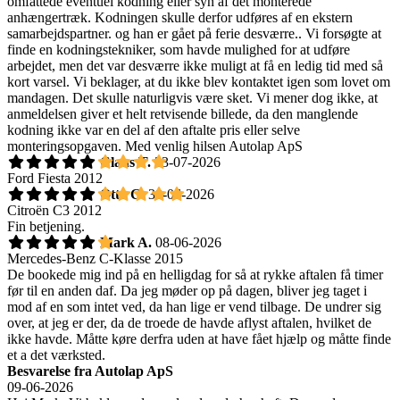
omfattede eventuel kodning eller syn af det monterede
anhængertræk. Kodningen skulle derfor udføres af en ekstern
samarbejdspartner. og han er gået på ferie desværre.. Vi forsøgte at
finde en kodningstekniker, som havde mulighed for at udføre
arbejdet, men det var desværre ikke muligt at få en ledig tid med så
kort varsel. Vi beklager, at du ikke blev kontaktet igen som lovet om
mandagen. Det skulle naturligvis være sket. Vi mener dog ikke, at
anmeldelsen giver et helt retvisende billede, da den manglende
kodning ikke var en del af den aftalte pris eller selve
monteringsopgaven. Med venlig hilsen Autolap ApS
Claus T.
23-07-2026
Ford Fiesta 2012
Otto C.
30-06-2026
Citroën C3 2012
Fin betjening.
Mark A.
08-06-2026
Mercedes-Benz C-Klasse 2015
De bookede mig ind på en helligdag for så at rykke aftalen få timer
før til en anden daf. Da jeg møder op på dagen, bliver jeg taget i
mod af en som intet ved, da han lige er vend tilbage. De undrer sig
over, at jeg er der, da de troede de havde aflyst aftalen, hvilket de
ikke havde. Måtte køre derfra uden at have fået hjælp og måtte finde
et a det værksted.
Besvarelse fra Autolap ApS
09-06-2026