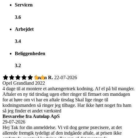
Servicen
3.6
Arbejdet
3.4
Beliggenheden
3.2
Søren R.
22-07-2026
Opel Grandland 2022
4 dage til at montere et anhængertræk kodning. Af el på bil mangler.
Aftaler en ny tid tirsdag ugen efter ringer til firmaet om mandagen
for at høre om vi har en aftale tirsdag Skal lige ringe til
kodningsmanden så ringer jeg tilbage. Har ikke hørt noget fra ham
så jeg finder et andet værksted
Besvarelse fra Autolap ApS
29-07-2026
Hej Tak for din anmeldelse. Vi vil dog gerne præcisere, at det
allerede fremgik tydeligt af den indgåede aftale, at prisen ikke