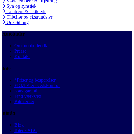
Støddæmpere & affjedring
Syn og synstjek
Tandrem & taktkæde
Tilbehør og ekstraudstyr
Udstødning
Autobutler
Om autobutler.dk
Presse
Kontakt
Info
*Priser og besparelser
FDM Værkstedskontrol
3 års garanti
Find værksted
Bilmærker
Bilråd
Blog
Bilens ABC