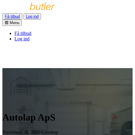
Få tilbud
Log ind
Menu
Få tilbud
Log ind
Autolap ApS
Naverland 38, 2600 Glostrup