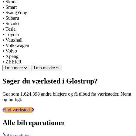
•
Skoda
•
Smart
•
SsangYong
•
Subaru
•
Suzuki
•
Tesla
•
Toyota
•
Vauxhall
•
Volkswagen
•
Volvo
•
Xpeng
•
ZEEKR
Læs mere
Læs mindre
Søger du værksted i Glostrup?
Gør som 1.624.398 andre bilejere og få tilbud fra værksteder. Nemt
og hurtigt.
Find værksted
Alle bilreparationer
Aircondition