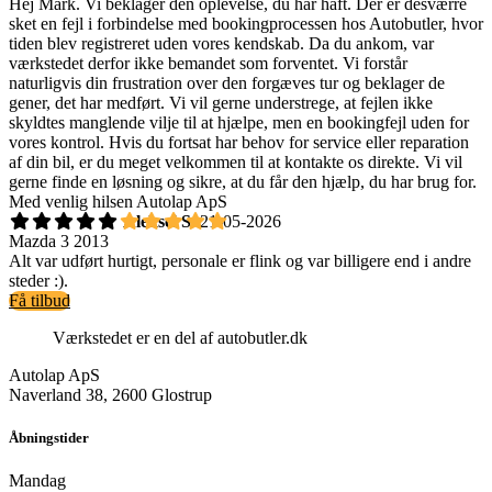
Hej Mark. Vi beklager den oplevelse, du har haft. Der er desværre
sket en fejl i forbindelse med bookingprocessen hos Autobutler, hvor
tiden blev registreret uden vores kendskab. Da du ankom, var
værkstedet derfor ikke bemandet som forventet. Vi forstår
naturligvis din frustration over den forgæves tur og beklager de
gener, det har medført. Vi vil gerne understrege, at fejlen ikke
skyldtes manglende vilje til at hjælpe, men en bookingfejl uden for
vores kontrol. Hvis du fortsat har behov for service eller reparation
af din bil, er du meget velkommen til at kontakte os direkte. Vi vil
gerne finde en løsning og sikre, at du får den hjælp, du har brug for.
Med venlig hilsen Autolap ApS
Aleksei S.
21-05-2026
Mazda 3 2013
Alt var udført hurtigt, personale er flink og var billigere end i andre
steder :).
Få tilbud
Værkstedet er en del af autobutler.dk
Autolap ApS
Naverland 38, 2600 Glostrup
Åbningstider
Mandag