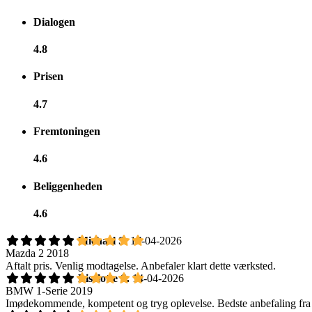
Dialogen
4.8
Prisen
4.7
Fremtoningen
4.6
Beliggenheden
4.6
Michael S.
17-04-2026
Mazda 2 2018
Aftalt pris. Venlig modtagelse. Anbefaler klart dette værksted.
Liselotte S.
14-04-2026
BMW 1-Serie 2019
Imødekommende, kompetent og tryg oplevelse. Bedste anbefaling fra o