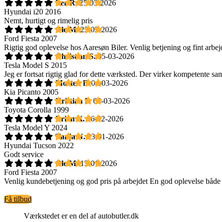
Per R.
25-03-2026
Hyundai i20 2016
Nemt, hurtigt og rimelig pris
Ole M.
23-03-2026
Ford Fiesta 2007
Rigtig god oplevelse hos Aaresøn Biler. Venlig betjening og fint arbej
Christian S.
05-03-2026
Tesla Model S 2015
Jeg er fortsat rigtig glad for dette værksted. Der virker kompetente sam
Morten F.
04-03-2026
Kia Picanto 2005
Kristian F.
04-03-2026
Toyota Corolla 1999
Brian K.
06-02-2026
Tesla Model Y 2024
Tanja N.
23-01-2026
Hyundai Tucson 2022
Godt service
Ole M.
13-01-2026
Ford Fiesta 2007
Venlig kundebetjening og god pris på arbejdet En god oplevelse både h
Få tilbud
Værkstedet er en del af autobutler.dk