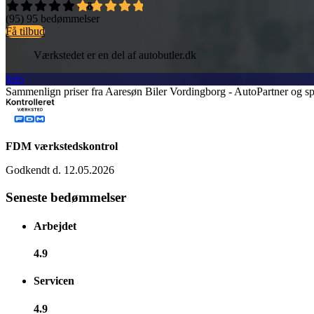
4,8
(95)
95 bedømmelser
Få tilbud
Værkstedet er en del af autobutler.dk
Info
Sammenlign priser fra Aaresøn Biler Vordingborg - AutoPartner og spar
FDM værkstedskontrol
Godkendt d. 12.05.2026
Seneste bedømmelser
Arbejdet
4.9
Servicen
4.9