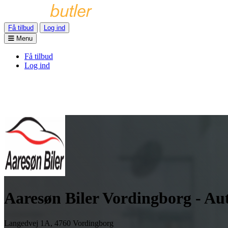
Få tilbud
Log ind
Menu
Få tilbud
Log ind
Aaresøn Biler Vordingborg - Au
Langedvej 1A, 4760 Vordingborg