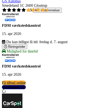
GS Autohus
Smedeland 1C
2600 Glostrup
4,5
461 bedømmelser
FDM værkstedskontrol
15. apr 2026
Du kan tidligst få tid:
fredag d. 7. august
Åbningstider
Mulighed for lånebil
FDM værkstedskontrol
15. apr 2026
Få tilbud online
Se detaljer