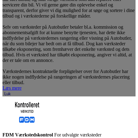
servicere din bil. Vi vil gerne gøre din oplevelse enkel og
transparent, derfor giver vi dig mulighed for at søge og sortere i dine
tilbud og i værkstederne på forskellige måder.
Selv om værksteder på Autobutler betaler bl.a. kommission og
abonnementsafgift for at kunne benytte tjenesten, har dette ikke
indflydelse på værkstedernes rangering eller visning på Autobutler,
når du som bilejer har bedt om at få tilbud. Dog kan værksteder
tilkøbe eksponering, som fremhæver det enkelte værksted og dets
tilbud. Hvis et værksted har tilkøbt eksponering, angiver vi altid, at
der er tale om en annonce.
Værkstedernes kontraktuelle forpligtelser over for Autobutler har
ikke nogen indflydelse på rangeringen af værkstedernes placering
eller tilbud.
Læs mere
Luk
FDM Værkstedskontrol
For udvalgte værksteder