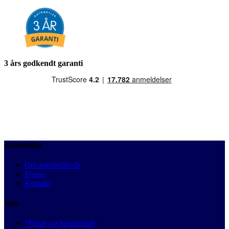
3 års godkendt garanti
Autobutler
Om autobutler.dk
Presse
Kontakt
Info
*Priser og besparelser