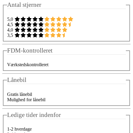
Antal stjerner
5,0
4,5
4,0
3,5
FDM-kontrolleret
Værkstedskontrolleret
Lånebil
Gratis lånebil
Mulighed for lånebil
Ledige tider indenfor
1-2 hverdage