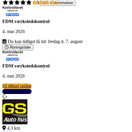
4,5
503 bedømmelser
FDM værkstedskontrol
4. mar 2026
Du kan tidligst få tid:
fredag d. 7. august
Åbningstider
FDM værkstedskontrol
4. mar 2026
Få tilbud online
Se detaljer
4,3 km