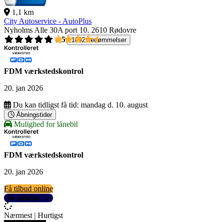
1,1 km
City Autoservice - AutoPlus
Nyholms Alle 30A port 10.
2610 Rødovre
4,5
1092 bedømmelser
FDM værkstedskontrol
20. jan 2026
Du kan tidligst få tid:
mandag d. 10. august
Åbningstider
Mulighed for lånebil
FDM værkstedskontrol
20. jan 2026
Få tilbud online
Se detaljer
Nærmest | Hurtigst