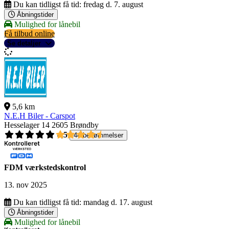
Du kan tidligst få tid:
fredag d. 7. august
Åbningstider
Mulighed for lånebil
Få tilbud online
Se detaljer
5,6 km
N.E.H Biler - Carspot
Hesselager 14
2605 Brøndby
4,5
44 bedømmelser
FDM værkstedskontrol
13. nov 2025
Du kan tidligst få tid:
mandag d. 17. august
Åbningstider
Mulighed for lånebil