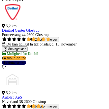
5,2 km
Dinitrol Center Glostrup
Formervang 44
2600 Glostrup
5,0
2 bedømmelser
Du kan tidligst få tid:
onsdag d. 13. november
Åbningstider
Mulighed for lånebil
Få tilbud online
Se detaljer
5,2 km
Autolap ApS
Naverland 38
2600 Glostrup
3,4
5 bedømmelser