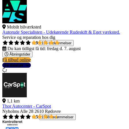
Mobilt bilværksted
Autorude Specialisten - Udekørende Rudeskift & Eget værksted.
Service og reparation hos dig
4,9
135 bedømmelser
Du kan tidligst få tid:
fredag d. 7. august
Åbningstider
Få tilbud online
Se detaljer
1,1 km
Thor Autocenter - CarSpot
Nyholms Alle 28
2610 Rødovre
4,5
1558 bedømmelser