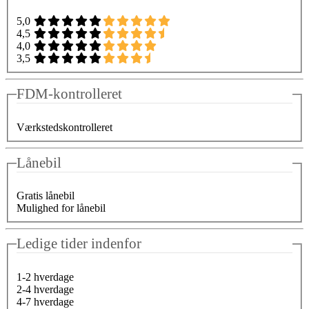
5,0
4,5
4,0
3,5
FDM-kontrolleret
Værkstedskontrolleret
Lånebil
Gratis lånebil
Mulighed for lånebil
Ledige tider indenfor
1-2 hverdage
2-4 hverdage
4-7 hverdage