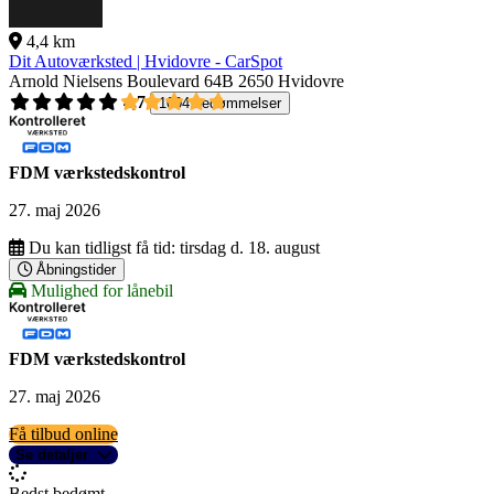
4,4 km
Dit Autoværksted | Hvidovre - CarSpot
Arnold Nielsens Boulevard 64B
2650 Hvidovre
4,7
1004 bedømmelser
FDM værkstedskontrol
27. maj 2026
Du kan tidligst få tid:
tirsdag d. 18. august
Åbningstider
Mulighed for lånebil
FDM værkstedskontrol
27. maj 2026
Få tilbud online
Se detaljer
Bedst bedømt