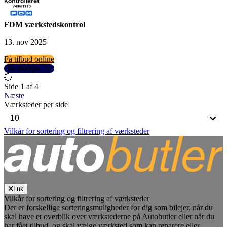
FDM værkstedskontrol
13. nov 2025
Få tilbud online
Se detaljer
Side 1 af 4
Næste
Værksteder per side
Vilkår for sortering og filtrering af værksteder
Luk
Vilkår for sortering og filtrering af værksteder
Der er forskellige sorteringsmuligheder for dig som bilejer, når du
skal have et overblik over værkstederne på Autobutler eller når du
har fået tilbud, og skal vælge værksted som kan reparere eller