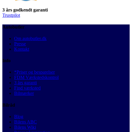
3 års godkendt garanti
Trustpilot
Autobutler
Om autobutler.dk
Presse
Kontakt
Info
*Priser og besparelser
FDM Værkstedskontrol
3 års garanti
Find værksted
Bilmærker
Bilråd
Blog
Bilens ABC
Bilens Wiki