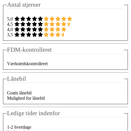
Antal stjerner
5,0
4,5
4,0
3,5
FDM-kontrolleret
Værkstedskontrolleret
Lånebil
Gratis lånebil
Mulighed for lånebil
Ledige tider indenfor
1-2 hverdage