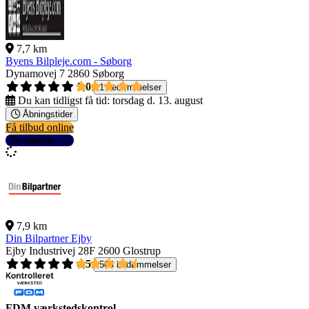
7,7 km
Byens Bilpleje.com - Søborg
Dynamovej 7
2860 Søborg
5,0
1 bedømmelser
Du kan tidligst få tid:
torsdag d. 13. august
Åbningstider
Få tilbud online
Se detaljer
7,9 km
Din Bilpartner Ejby
Ejby Industrivej 28F
2600 Glostrup
4,5
504 bedømmelser
FDM værkstedskontrol