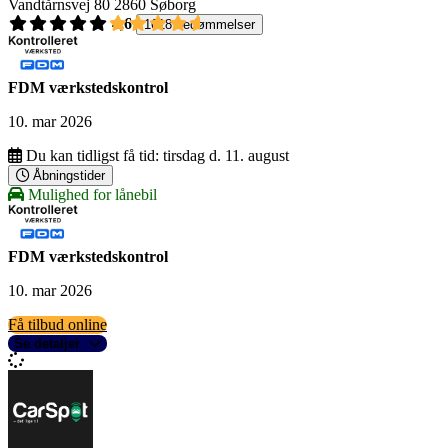
Vandtårnsvej 80
2860 Søborg
4,6
1618 bedømmelser
FDM værkstedskontrol
10. mar 2026
Du kan tidligst få tid:
tirsdag d. 11. august
Åbningstider
Mulighed for lånebil
FDM værkstedskontrol
10. mar 2026
Få tilbud online
Se detaljer