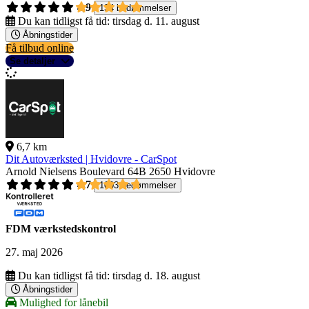
4,9
134 bedømmelser
Du kan tidligst få tid:
tirsdag d. 11. august
Åbningstider
Få tilbud online
Se detaljer
6,7 km
Dit Autoværksted | Hvidovre - CarSpot
Arnold Nielsens Boulevard 64B
2650 Hvidovre
4,7
1003 bedømmelser
FDM værkstedskontrol
27. maj 2026
Du kan tidligst få tid:
tirsdag d. 18. august
Åbningstider
Mulighed for lånebil