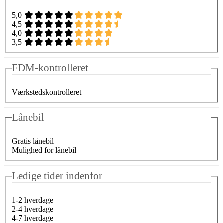
5,0
4,5
4,0
3,5
FDM-kontrolleret
Værkstedskontrolleret
Lånebil
Gratis lånebil
Mulighed for lånebil
Ledige tider indenfor
1-2 hverdage
2-4 hverdage
4-7 hverdage