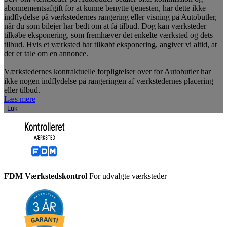
abonnementsafgift for at kunne benytte tjenesten, har dette ikke
indflydelse på værkstedernes rangering eller visning på Autobutler,
når du som bilejer har bedt om at få tilbud. Dog kan værksteder
tilkøbe eksponering, som fremhæver det enkelte værksted og dets
tilbud. Hvis et værksted har tilkøbt eksponering, angiver vi altid, at
der er tale om en annonce.
Værkstedernes kontraktuelle forpligtelser over for Autobutler har
ikke nogen indflydelse på rangeringen af værkstedernes placering
eller tilbud.
Læs mere
Luk
FDM Værkstedskontrol
For udvalgte værksteder