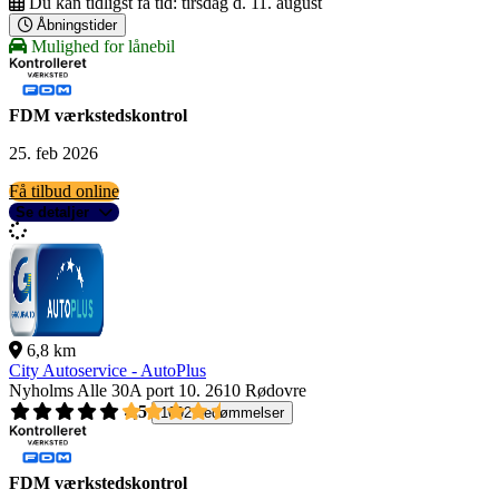
Du kan tidligst få tid:
tirsdag d. 11. august
Åbningstider
Mulighed for lånebil
FDM værkstedskontrol
25. feb 2026
Få tilbud online
Se detaljer
6,8 km
City Autoservice - AutoPlus
Nyholms Alle 30A port 10.
2610 Rødovre
4,5
1092 bedømmelser
FDM værkstedskontrol