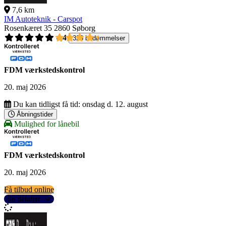
7,6 km
IM Autoteknik - Carspot
Rosenkæret 35
2860 Søborg
4,4
326 bedømmelser
FDM værkstedskontrol
20. maj 2026
Du kan tidligst få tid:
onsdag d. 12. august
Åbningstider
Mulighed for lånebil
FDM værkstedskontrol
20. maj 2026
Få tilbud online
Se detaljer