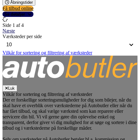
Åbningstider
Få tilbud online
Se detaljer
Side 1 af 4
Næste
Værksteder per side
Vilkår for sortering og filtrering af værksteder
Luk
Vilkår for sortering og filtrering af værksteder
Der er forskellige sorteringsmuligheder for dig som bilejer, når du
skal have et overblik over værkstederne på Autobutler eller når du
har fået tilbud, og skal vælge værksted som kan reparere eller
servicere din bil. Vi vil gerne gøre din oplevelse enkel og
transparent, derfor giver vi dig mulighed for at søge og sortere i dine
tilbud og i værkstederne på forskellige måder.
Selv om værksteder på Autobutler betaler bl.a. kommission og