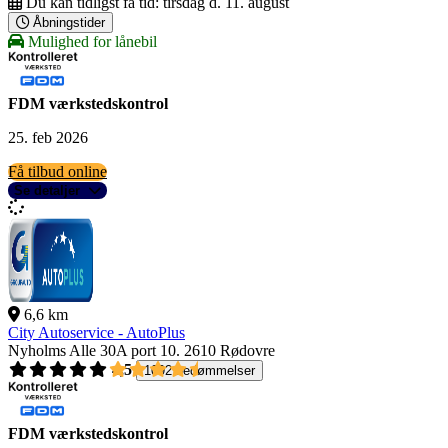
Du kan tidligst få tid:
tirsdag d. 11. august
Åbningstider
Mulighed for lånebil
FDM værkstedskontrol
25. feb 2026
Få tilbud online
Se detaljer
6,6 km
City Autoservice - AutoPlus
Nyholms Alle 30A port 10.
2610 Rødovre
4,5
1092 bedømmelser
FDM værkstedskontrol