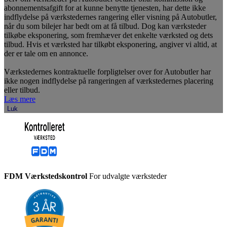
abonnementsafgift for at kunne benytte tjenesten, har dette ikke
indflydelse på værkstedernes rangering eller visning på Autobutler,
når du som bilejer har bedt om at få tilbud. Dog kan værksteder
tilkøbe eksponering, som fremhæver det enkelte værksted og dets
tilbud. Hvis et værksted har tilkøbt eksponering, angiver vi altid, at
der er tale om en annonce.
Værkstedernes kontraktuelle forpligtelser over for Autobutler har
ikke nogen indflydelse på rangeringen af værkstedernes placering
eller tilbud.
Læs mere
Luk
FDM Værkstedskontrol
For udvalgte værksteder