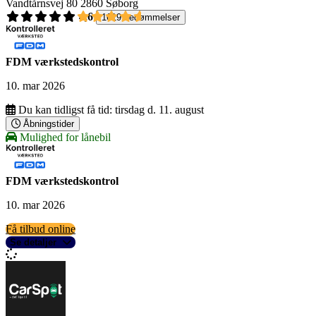
Vandtårnsvej 80
2860 Søborg
4,6
1619 bedømmelser
FDM værkstedskontrol
10. mar 2026
Du kan tidligst få tid:
tirsdag d. 11. august
Åbningstider
Mulighed for lånebil
FDM værkstedskontrol
10. mar 2026
Få tilbud online
Se detaljer