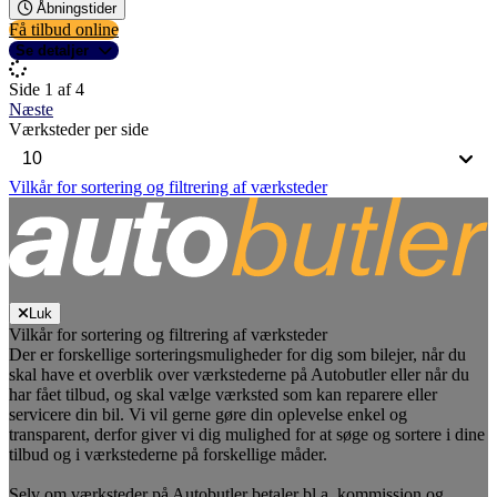
Åbningstider
Få tilbud online
Se detaljer
Side 1 af 4
Næste
Værksteder per side
Vilkår for sortering og filtrering af værksteder
Luk
Vilkår for sortering og filtrering af værksteder
Der er forskellige sorteringsmuligheder for dig som bilejer, når du
skal have et overblik over værkstederne på Autobutler eller når du
har fået tilbud, og skal vælge værksted som kan reparere eller
servicere din bil. Vi vil gerne gøre din oplevelse enkel og
transparent, derfor giver vi dig mulighed for at søge og sortere i dine
tilbud og i værkstederne på forskellige måder.
Selv om værksteder på Autobutler betaler bl.a. kommission og