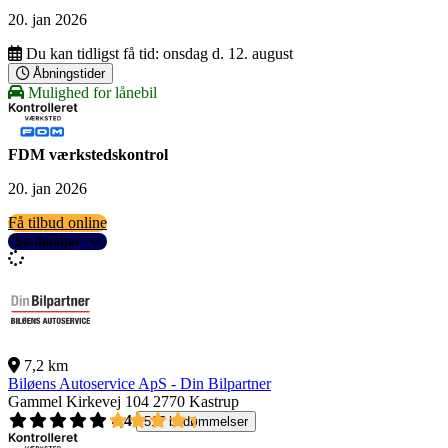
20. jan 2026
Du kan tidligst få tid:
onsdag d. 12. august
Åbningstider
Mulighed for lånebil
FDM værkstedskontrol
20. jan 2026
Få tilbud online
Se detaljer
7,2 km
Biløens Autoservice ApS - Din Bilpartner
Gammel Kirkevej 104
2770 Kastrup
4,4
517 bedømmelser