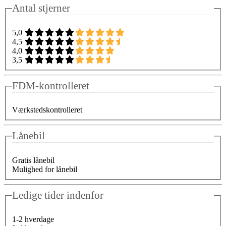
Antal stjerner
5,0
4,5
4,0
3,5
FDM-kontrolleret
Værkstedskontrolleret
Lånebil
Gratis lånebil
Mulighed for lånebil
Ledige tider indenfor
1-2 hverdage