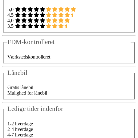
5,0
4,5
4,0
3,5
FDM-kontrolleret
Værkstedskontrolleret
Lånebil
Gratis lånebil
Mulighed for lånebil
Ledige tider indenfor
1-2 hverdage
2-4 hverdage
4-7 hverdage