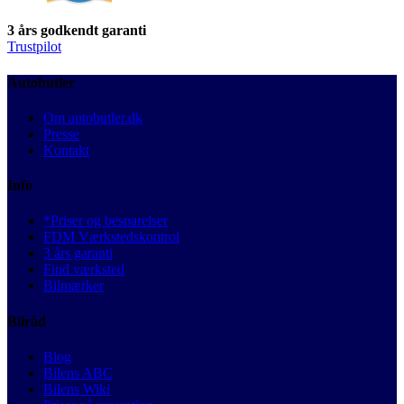
3 års godkendt garanti
Trustpilot
Autobutler
Om autobutler.dk
Presse
Kontakt
Info
*Priser og besparelser
FDM Værkstedskontrol
3 års garanti
Find værksted
Bilmærker
Bilråd
Blog
Bilens ABC
Bilens Wiki