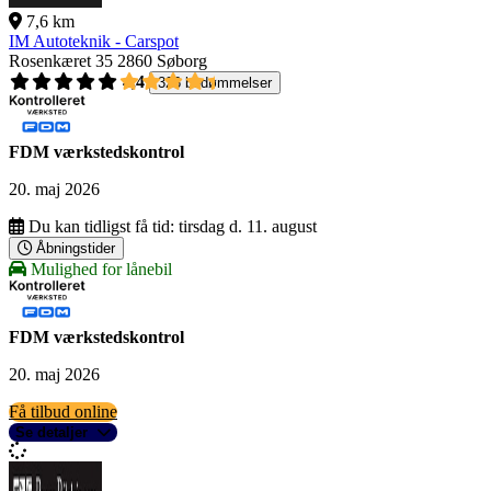
7,6 km
IM Autoteknik - Carspot
Rosenkæret 35
2860 Søborg
4,4
326 bedømmelser
FDM værkstedskontrol
20. maj 2026
Du kan tidligst få tid:
tirsdag d. 11. august
Åbningstider
Mulighed for lånebil
FDM værkstedskontrol
20. maj 2026
Få tilbud online
Se detaljer