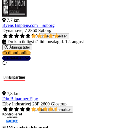
7,7 km
Byens Bilpleje.com - Søborg
Dynamovej 7
2860 Søborg
5,0
1 bedømmelser
Du kan tidligst få tid:
onsdag d. 12. august
Åbningstider
Få tilbud online
Se detaljer
7,8 km
Din Bilpartner Ejby
Ejby Industrivej 28F
2600 Glostrup
4,5
504 bedømmelser
FDM værkstedskontrol