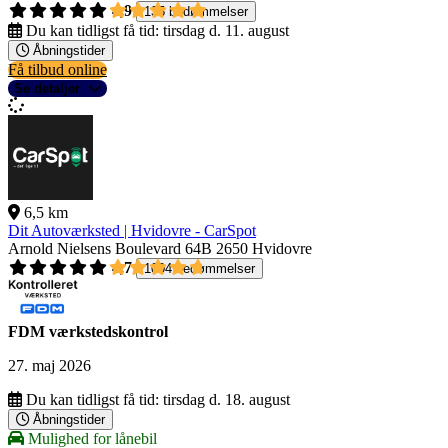
4,9
135 bedømmelser
Du kan tidligst få tid:
tirsdag d. 11. august
Åbningstider
Få tilbud online
Se detaljer
6,5 km
Dit Autoværksted | Hvidovre - CarSpot
Arnold Nielsens Boulevard 64B
2650 Hvidovre
4,7
1004 bedømmelser
FDM værkstedskontrol
27. maj 2026
Du kan tidligst få tid:
tirsdag d. 18. august
Åbningstider
Mulighed for lånebil