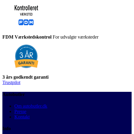
FDM Værkstedskontrol
For udvalgte værksteder
3 års godkendt garanti
Trustpilot
Autobutler
Om autobutler.dk
Presse
Kontakt
Info