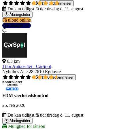
4,9
135 bedømmelser
Du kan tidligst få tid:
tirsdag d. 11. august
Åbningstider
Få tilbud online
Se detaljer
6,3 km
Thor Autocenter - CarSpot
Nyholms Alle 28
2610 Rødovre
4,5
1560 bedømmelser
FDM værkstedskontrol
25. feb 2026
Du kan tidligst få tid:
tirsdag d. 11. august
Åbningstider
Mulighed for lånebil