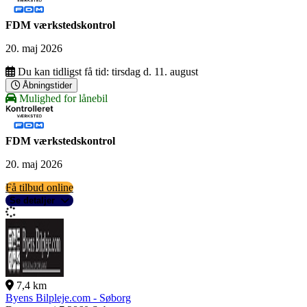
FDM værkstedskontrol
20. maj 2026
Du kan tidligst få tid:
tirsdag d. 11. august
Åbningstider
Mulighed for lånebil
FDM værkstedskontrol
20. maj 2026
Få tilbud online
Se detaljer
7,4 km
Byens Bilpleje.com - Søborg