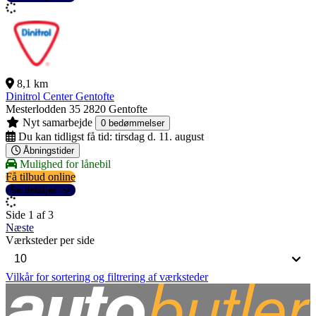
8,1 km
Dinitrol Center Gentofte
Mesterlodden 35
2820 Gentofte
Nyt samarbejde
0 bedømmelser
Du kan tidligst få tid:
tirsdag d. 11. august
Åbningstider
Mulighed for lånebil
Få tilbud online
Se detaljer
Side 1 af 3
Næste
Værksteder per side
Vilkår for sortering og filtrering af værksteder