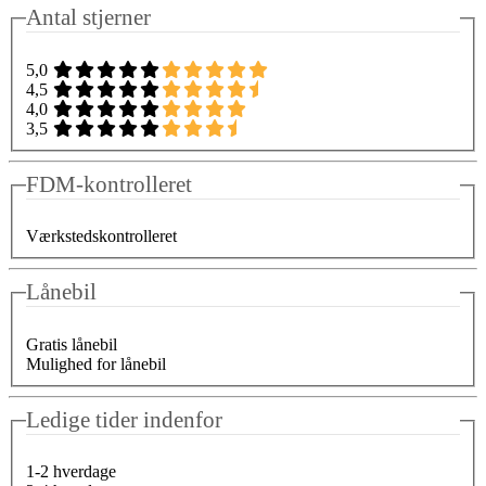
Antal stjerner
5,0
4,5
4,0
3,5
FDM-kontrolleret
Værkstedskontrolleret
Lånebil
Gratis lånebil
Mulighed for lånebil
Ledige tider indenfor
1-2 hverdage