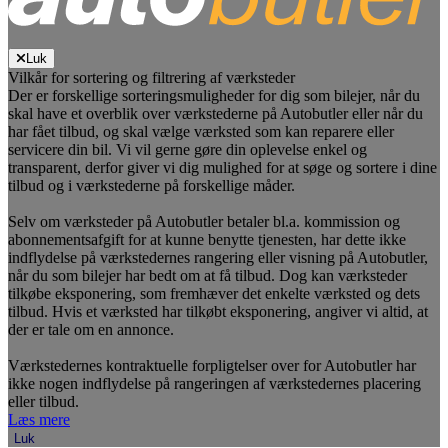
Luk
Vilkår for sortering og filtrering af værksteder
Der er forskellige sorteringsmuligheder for dig som bilejer, når du
skal have et overblik over værkstederne på Autobutler eller når du
har fået tilbud, og skal vælge værksted som kan reparere eller
servicere din bil. Vi vil gerne gøre din oplevelse enkel og
transparent, derfor giver vi dig mulighed for at søge og sortere i dine
tilbud og i værkstederne på forskellige måder.
Selv om værksteder på Autobutler betaler bl.a. kommission og
abonnementsafgift for at kunne benytte tjenesten, har dette ikke
indflydelse på værkstedernes rangering eller visning på Autobutler,
når du som bilejer har bedt om at få tilbud. Dog kan værksteder
tilkøbe eksponering, som fremhæver det enkelte værksted og dets
tilbud. Hvis et værksted har tilkøbt eksponering, angiver vi altid, at
der er tale om en annonce.
Værkstedernes kontraktuelle forpligtelser over for Autobutler har
ikke nogen indflydelse på rangeringen af værkstedernes placering
eller tilbud.
Læs mere
Luk