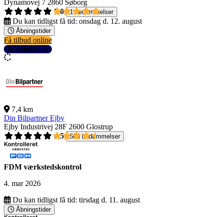
Dynamovej 7
2860 Søborg
5,0
1 bedømmelser
Du kan tidligst få tid:
onsdag d. 12. august
Åbningstider
Få tilbud online
Se detaljer
7,4 km
Din Bilpartner Ejby
Ejby Industrivej 28F
2600 Glostrup
4,5
504 bedømmelser
FDM værkstedskontrol
4. mar 2026
Du kan tidligst få tid:
tirsdag d. 11. august
Åbningstider