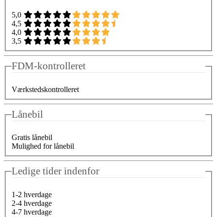
5,0
4,5
4,0
3,5
FDM-kontrolleret
Værkstedskontrolleret
Lånebil
Gratis lånebil
Mulighed for lånebil
Ledige tider indenfor
1-2 hverdage
2-4 hverdage
4-7 hverdage