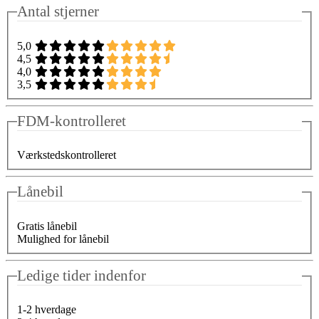
Antal stjerner
5,0
4,5
4,0
3,5
FDM-kontrolleret
Værkstedskontrolleret
Lånebil
Gratis lånebil
Mulighed for lånebil
Ledige tider indenfor
1-2 hverdage