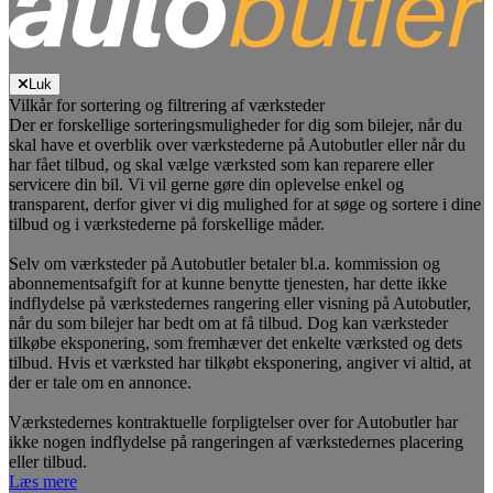
Luk
Vilkår for sortering og filtrering af værksteder
Der er forskellige sorteringsmuligheder for dig som bilejer, når du
skal have et overblik over værkstederne på Autobutler eller når du
har fået tilbud, og skal vælge værksted som kan reparere eller
servicere din bil. Vi vil gerne gøre din oplevelse enkel og
transparent, derfor giver vi dig mulighed for at søge og sortere i dine
tilbud og i værkstederne på forskellige måder.
Selv om værksteder på Autobutler betaler bl.a. kommission og
abonnementsafgift for at kunne benytte tjenesten, har dette ikke
indflydelse på værkstedernes rangering eller visning på Autobutler,
når du som bilejer har bedt om at få tilbud. Dog kan værksteder
tilkøbe eksponering, som fremhæver det enkelte værksted og dets
tilbud. Hvis et værksted har tilkøbt eksponering, angiver vi altid, at
der er tale om en annonce.
Værkstedernes kontraktuelle forpligtelser over for Autobutler har
ikke nogen indflydelse på rangeringen af værkstedernes placering
eller tilbud.
Læs mere