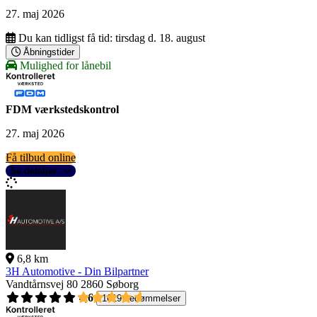
27. maj 2026
Du kan tidligst få tid:
tirsdag d. 18. august
Åbningstider
Mulighed for lånebil
FDM værkstedskontrol
27. maj 2026
Få tilbud online
Se detaljer
6,8 km
3H Automotive - Din Bilpartner
Vandtårnsvej 80
2860 Søborg
4,6
1619 bedømmelser