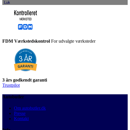
Luk
FDM Værkstedskontrol
For udvalgte værksteder
3 års godkendt garanti
Trustpilot
Autobutler
Om autobutler.dk
Presse
Kontakt
Info