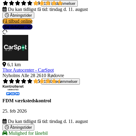
4,9
135 bedømmelser
Du kan tidligst få tid:
tirsdag d. 11. august
Åbningstider
Få tilbud online
Se detaljer
6,1 km
Thor Autocenter - CarSpot
Nyholms Alle 28
2610 Rødovre
4,5
1560 bedømmelser
FDM værkstedskontrol
25. feb 2026
Du kan tidligst få tid:
tirsdag d. 11. august
Åbningstider
Mulighed for lånebil