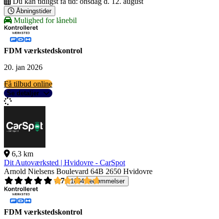
Du kan tidligst få tid:
onsdag d. 12. august
Åbningstider
Mulighed for lånebil
FDM værkstedskontrol
20. jan 2026
Få tilbud online
Se detaljer
6,3 km
Dit Autoværksted | Hvidovre - CarSpot
Arnold Nielsens Boulevard 64B
2650 Hvidovre
4,7
1004 bedømmelser
FDM værkstedskontrol