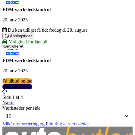
FDM værkstedskontrol
20. nov 2025
Du kan tidligst få tid:
fredag d. 28. august
Åbningstider
Mulighed for lånebil
FDM værkstedskontrol
20. nov 2025
Få tilbud online
Se detaljer
Side 1 af 4
Næste
Værksteder per side
Vilkår for sortering og filtrering af værksteder