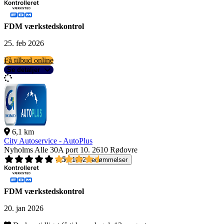
FDM værkstedskontrol
25. feb 2026
Få tilbud online
Se detaljer
6,1 km
City Autoservice - AutoPlus
Nyholms Alle 30A port 10.
2610 Rødovre
4,5
1092 bedømmelser
FDM værkstedskontrol
20. jan 2026