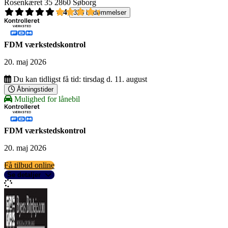
Rosenkæret 35
2860 Søborg
4,4
326 bedømmelser
FDM værkstedskontrol
20. maj 2026
Du kan tidligst få tid:
tirsdag d. 11. august
Åbningstider
Mulighed for lånebil
FDM værkstedskontrol
20. maj 2026
Få tilbud online
Se detaljer