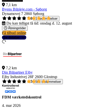
7,1 km
Byens Bilpleje.com - Søborg
Dynamovej 7
2860 Søborg
5,0
1 bedømmelser
Du kan tidligst få tid:
onsdag d. 12. august
Åbningstider
Få tilbud online
Se detaljer
7,2 km
Din Bilpartner Ejby
Ejby Industrivej 28F
2600 Glostrup
4,5
504 bedømmelser
FDM værkstedskontrol
4. mar 2026