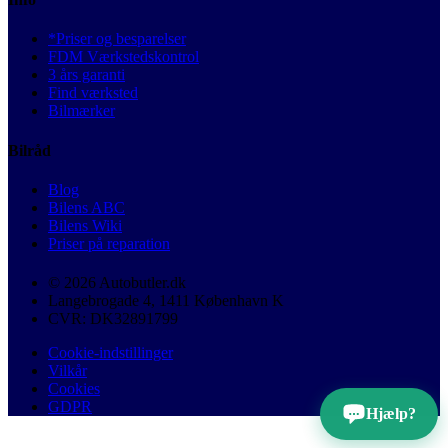
*Priser og besparelser
FDM Værkstedskontrol
3 års garanti
Find værksted
Bilmærker
Bilråd
Blog
Bilens ABC
Bilens Wiki
Priser på reparation
© 2026 Autobutler.dk
Langebrogade 4, 1411 København K
CVR: DK32891799
Cookie-indstillinger
Vilkår
Cookies
GDPR
Hjælp?