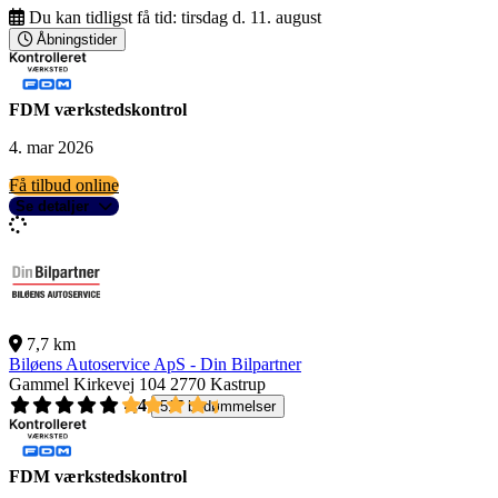
Du kan tidligst få tid:
tirsdag d. 11. august
Åbningstider
FDM værkstedskontrol
4. mar 2026
Få tilbud online
Se detaljer
7,7 km
Biløens Autoservice ApS - Din Bilpartner
Gammel Kirkevej 104
2770 Kastrup
4,4
517 bedømmelser
FDM værkstedskontrol