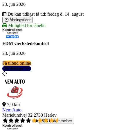
23. jun 2026
Du kan tidligst få tid:
fredag d. 14. august
Åbningstider
Mulighed for lånebil
FDM værkstedskontrol
23. jun 2026
Få tilbud online
Se detaljer
7,9 km
Nem Auto
Marielundvej 32
2730 Herlev
4,6
896 bedømmelser