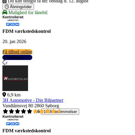
Du kan tidligst få tid:
onsdag d. 12. august
Åbningstider
Mulighed for lånebil
FDM værkstedskontrol
20. jan 2026
Få tilbud online
Se detaljer
6,9 km
3H Automotive - Din Bilpartner
Vandtårnsvej 80
2860 Søborg
4,6
1618 bedømmelser
FDM værkstedskontrol