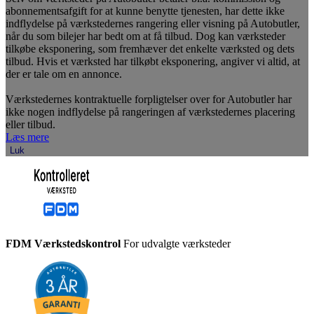
abonnementsafgift for at kunne benytte tjenesten, har dette ikke
indflydelse på værkstedernes rangering eller visning på Autobutler,
når du som bilejer har bedt om at få tilbud. Dog kan værksteder
tilkøbe eksponering, som fremhæver det enkelte værksted og dets
tilbud. Hvis et værksted har tilkøbt eksponering, angiver vi altid, at
der er tale om en annonce.
Værkstedernes kontraktuelle forpligtelser over for Autobutler har
ikke nogen indflydelse på rangeringen af værkstedernes placering
eller tilbud.
Læs mere
Luk
FDM Værkstedskontrol
For udvalgte værksteder