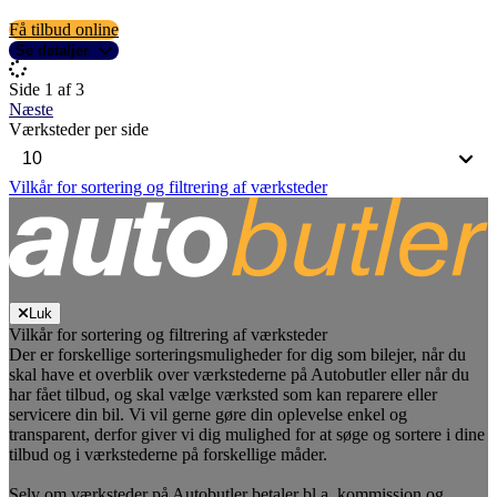
Få tilbud online
Se detaljer
Side 1 af 3
Næste
Værksteder per side
Vilkår for sortering og filtrering af værksteder
Luk
Vilkår for sortering og filtrering af værksteder
Der er forskellige sorteringsmuligheder for dig som bilejer, når du
skal have et overblik over værkstederne på Autobutler eller når du
har fået tilbud, og skal vælge værksted som kan reparere eller
servicere din bil. Vi vil gerne gøre din oplevelse enkel og
transparent, derfor giver vi dig mulighed for at søge og sortere i dine
tilbud og i værkstederne på forskellige måder.
Selv om værksteder på Autobutler betaler bl.a. kommission og