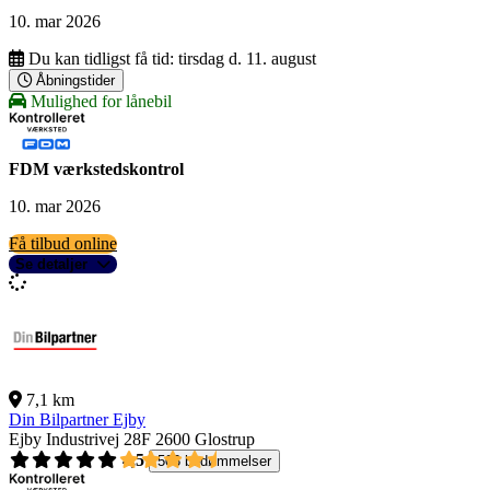
10. mar 2026
Du kan tidligst få tid:
tirsdag d. 11. august
Åbningstider
Mulighed for lånebil
FDM værkstedskontrol
10. mar 2026
Få tilbud online
Se detaljer
7,1 km
Din Bilpartner Ejby
Ejby Industrivej 28F
2600 Glostrup
4,5
503 bedømmelser