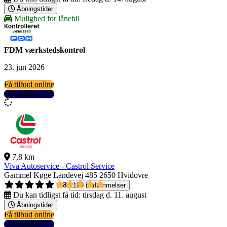
Åbningstider
Mulighed for lånebil
FDM værkstedskontrol
23. jun 2026
Få tilbud online
Se detaljer
7,8 km
Viva Autoservice - Castrol Service
Gammel Køge Landevej 485
2650 Hvidovre
4,8
189 bedømmelser
Du kan tidligst få tid:
tirsdag d. 11. august
Åbningstider
Få tilbud online
Se detaljer