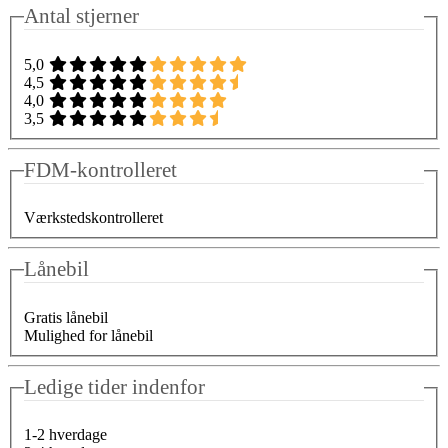
Antal stjerner
5,0
4,5
4,0
3,5
FDM-kontrolleret
Værkstedskontrolleret
Lånebil
Gratis lånebil
Mulighed for lånebil
Ledige tider indenfor
1-2 hverdage