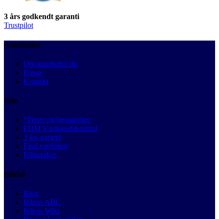
3 års godkendt garanti
Trustpilot
Autobutler
Om autobutler.dk
Presse
Kontakt
Info
*Priser og besparelser
FDM Værkstedskontrol
3 års garanti
Find værksted
Bilmærker
Bilråd
Blog
Bilens ABC
Bilens Wiki