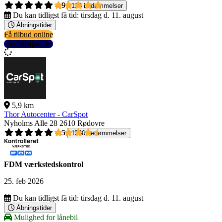
4,9
135 bedømmelser
Du kan tidligst få tid:
tirsdag d. 11. august
Åbningstider
Få tilbud online
Se detaljer
5,9 km
Thor Autocenter - CarSpot
Nyholms Alle 28
2610 Rødovre
4,5
1560 bedømmelser
FDM værkstedskontrol
25. feb 2026
Du kan tidligst få tid:
tirsdag d. 11. august
Åbningstider
Mulighed for lånebil