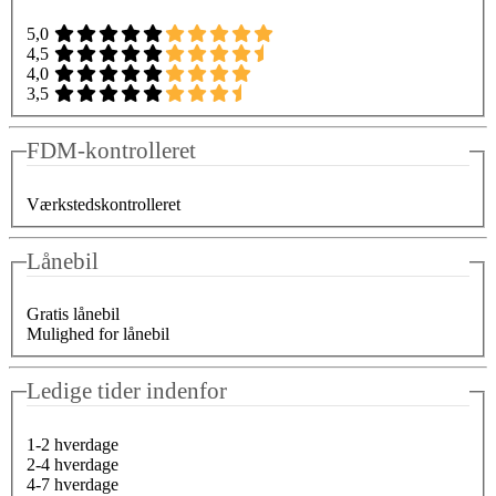
5,0
4,5
4,0
3,5
FDM-kontrolleret
Værkstedskontrolleret
Lånebil
Gratis lånebil
Mulighed for lånebil
Ledige tider indenfor
1-2 hverdage
2-4 hverdage
4-7 hverdage