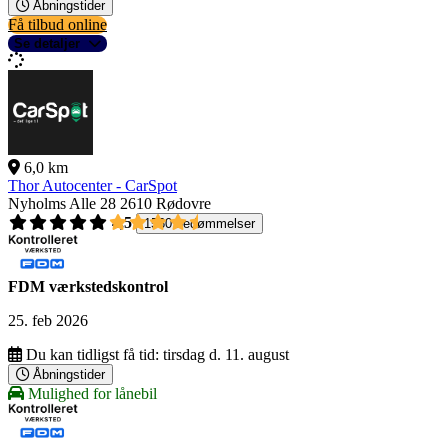
Åbningstider
Få tilbud online
Se detaljer
6,0 km
Thor Autocenter - CarSpot
Nyholms Alle 28
2610 Rødovre
4,5
1560 bedømmelser
FDM værkstedskontrol
25. feb 2026
Du kan tidligst få tid:
tirsdag d. 11. august
Åbningstider
Mulighed for lånebil