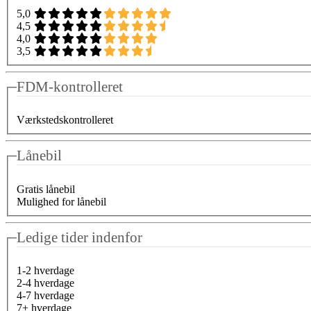
5,0
4,5
4,0
3,5
FDM-kontrolleret
Værkstedskontrolleret
Lånebil
Gratis lånebil
Mulighed for lånebil
Ledige tider indenfor
1-2 hverdage
2-4 hverdage
4-7 hverdage
7+ hverdage