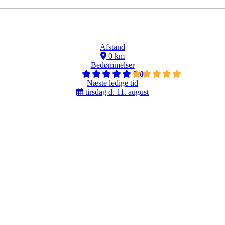
Afstand
0 km
Bedømmelser
5,0
Næste ledige tid
tirsdag d. 11. august