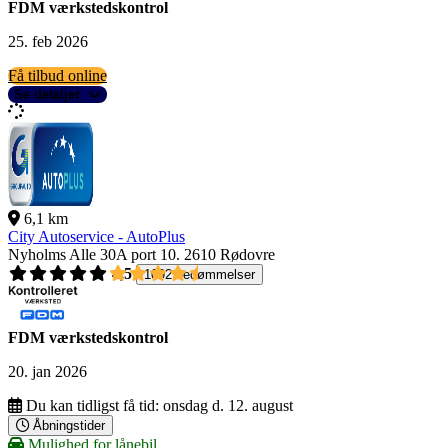
FDM værkstedskontrol
25. feb 2026
Få tilbud online
Se detaljer
6,1 km
City Autoservice - AutoPlus
Nyholms Alle 30A port 10.
2610 Rødovre
4,5
1092 bedømmelser
FDM værkstedskontrol
20. jan 2026
Du kan tidligst få tid:
onsdag d. 12. august
Åbningstider
Mulighed for lånebil