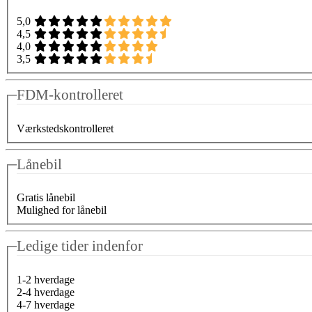
5,0
4,5
4,0
3,5
FDM-kontrolleret
Værkstedskontrolleret
Lånebil
Gratis lånebil
Mulighed for lånebil
Ledige tider indenfor
1-2 hverdage
2-4 hverdage
4-7 hverdage