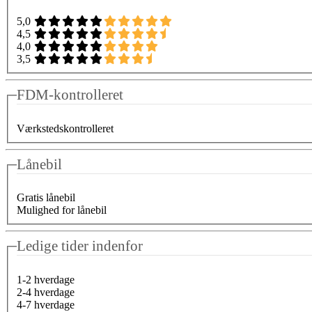
5,0
4,5
4,0
3,5
FDM-kontrolleret
Værkstedskontrolleret
Lånebil
Gratis lånebil
Mulighed for lånebil
Ledige tider indenfor
1-2 hverdage
2-4 hverdage
4-7 hverdage