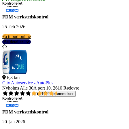
FDM værkstedskontrol
25. feb 2026
Få tilbud online
Se detaljer
6,8 km
City Autoservice - AutoPlus
Nyholms Alle 30A port 10.
2610 Rødovre
4,5
1092 bedømmelser
FDM værkstedskontrol
20. jan 2026