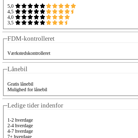
5,0
4,5
4,0
3,5
FDM-kontrolleret
Værkstedskontrolleret
Lånebil
Gratis lånebil
Mulighed for lånebil
Ledige tider indenfor
1-2 hverdage
2-4 hverdage
4-7 hverdage
7+ hverdage