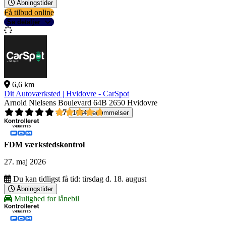
Åbningstider
Få tilbud online
Se detaljer
6,6 km
Dit Autoværksted | Hvidovre - CarSpot
Arnold Nielsens Boulevard 64B
2650 Hvidovre
4,7
1004 bedømmelser
FDM værkstedskontrol
27. maj 2026
Du kan tidligst få tid:
tirsdag d. 18. august
Åbningstider
Mulighed for lånebil