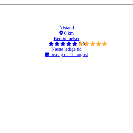
Afstand
0 km
Bedømmelser
5,0
Næste ledige tid
tirsdag d. 11. august