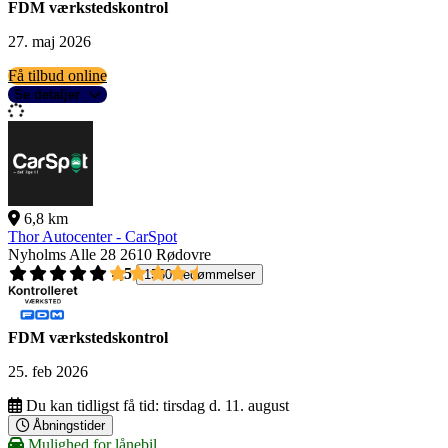
FDM værkstedskontrol
27. maj 2026
Få tilbud online
Se detaljer
6,8 km
Thor Autocenter - CarSpot
Nyholms Alle 28
2610 Rødovre
4,5
1560 bedømmelser
FDM værkstedskontrol
25. feb 2026
Du kan tidligst få tid:
tirsdag d. 11. august
Åbningstider
Mulighed for lånebil