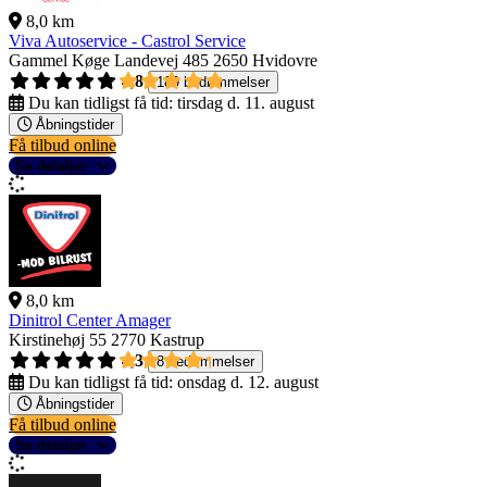
8,0 km
Viva Autoservice - Castrol Service
Gammel Køge Landevej 485
2650 Hvidovre
4,8
189 bedømmelser
Du kan tidligst få tid:
tirsdag d. 11. august
Åbningstider
Få tilbud online
Se detaljer
8,0 km
Dinitrol Center Amager
Kirstinehøj 55
2770 Kastrup
4,3
8 bedømmelser
Du kan tidligst få tid:
onsdag d. 12. august
Åbningstider
Få tilbud online
Se detaljer