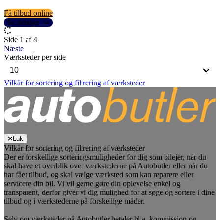
Få tilbud online
Se detaljer
Side 1 af 4
Næste
Værksteder per side
Vilkår for sortering og filtrering af værksteder
Luk
Vilkår for sortering og filtrering af værksteder
Der er forskellige sorteringsmuligheder for dig som bilejer, når du
skal have et overblik over værkstederne på Autobutler eller når du
har fået tilbud, og skal vælge værksted som kan reparere eller
servicere din bil. Vi vil gerne gøre din oplevelse enkel og
transparent, derfor giver vi dig mulighed for at søge og sortere i dine
tilbud og i værkstederne på forskellige måder.
Selv om værksteder på Autobutler betaler bl.a. kommission og