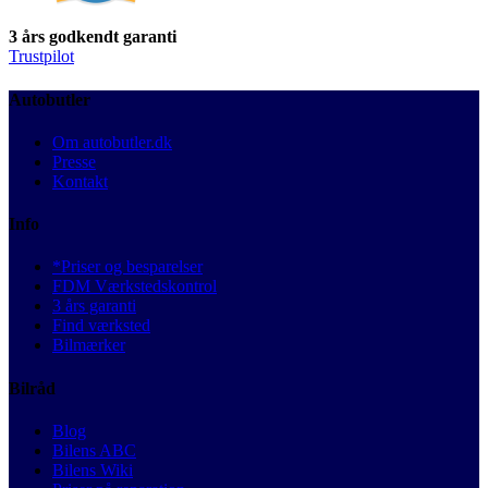
3 års godkendt garanti
Trustpilot
Autobutler
Om autobutler.dk
Presse
Kontakt
Info
*Priser og besparelser
FDM Værkstedskontrol
3 års garanti
Find værksted
Bilmærker
Bilråd
Blog
Bilens ABC
Bilens Wiki