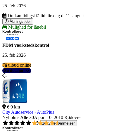
25. feb 2026
Du kan tidligst få tid:
tirsdag d. 11. august
Åbningstider
Mulighed for lånebil
FDM værkstedskontrol
25. feb 2026
Få tilbud online
Se detaljer
6,9 km
City Autoservice - AutoPlus
Nyholms Alle 30A port 10.
2610 Rødovre
4,5
1092 bedømmelser