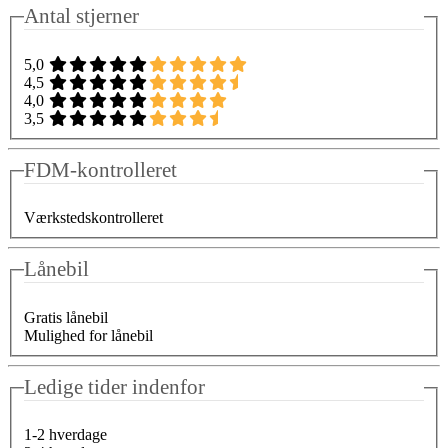
Antal stjerner
5,0
4,5
4,0
3,5
FDM-kontrolleret
Værkstedskontrolleret
Lånebil
Gratis lånebil
Mulighed for lånebil
Ledige tider indenfor
1-2 hverdage