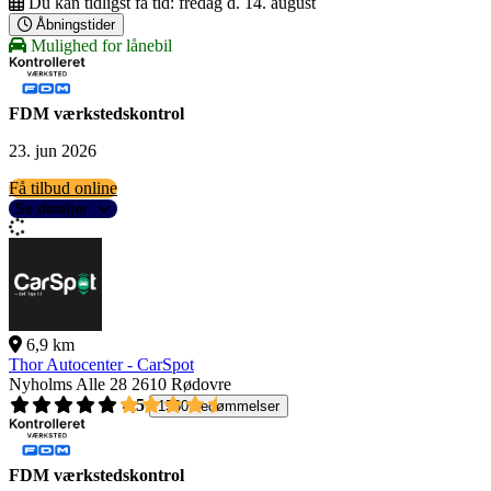
Du kan tidligst få tid:
fredag d. 14. august
Åbningstider
Mulighed for lånebil
FDM værkstedskontrol
23. jun 2026
Få tilbud online
Se detaljer
6,9 km
Thor Autocenter - CarSpot
Nyholms Alle 28
2610 Rødovre
4,5
1560 bedømmelser
FDM værkstedskontrol