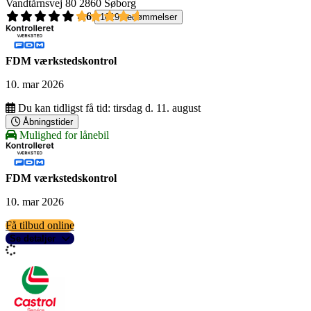
Vandtårnsvej 80
2860 Søborg
4,6
1619 bedømmelser
FDM værkstedskontrol
10. mar 2026
Du kan tidligst få tid:
tirsdag d. 11. august
Åbningstider
Mulighed for lånebil
FDM værkstedskontrol
10. mar 2026
Få tilbud online
Se detaljer