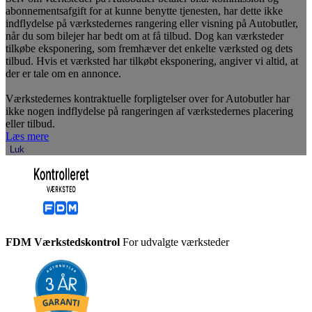
abonnementsafgift for at kunne benytte tjenesten, har dette ikke
indflydelse på værkstedernes rangering eller visning på Autobutler,
når du som bilejer har bedt om at få tilbud. Dog kan værksteder
tilkøbe eksponering, som fremhæver det enkelte værksted og dets
tilbud. Hvis et værksted har tilkøbt eksponering, angiver vi altid, at
der er tale om en annonce.
Værkstedernes kontraktuelle forpligtelser over for Autobutler har
ikke nogen indflydelse på rangeringen af værkstedernes placering
eller tilbud.
Læs mere
Luk
FDM Værkstedskontrol
For udvalgte værksteder