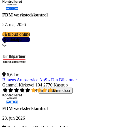
FDM værkstedskontrol
27. maj 2026
Få tilbud online
Se detaljer
6,6 km
Biløens Autoservice ApS - Din Bilpartner
Gammel Kirkevej 104
2770 Kastrup
4,4
517 bedømmelser
FDM værkstedskontrol
23. jun 2026