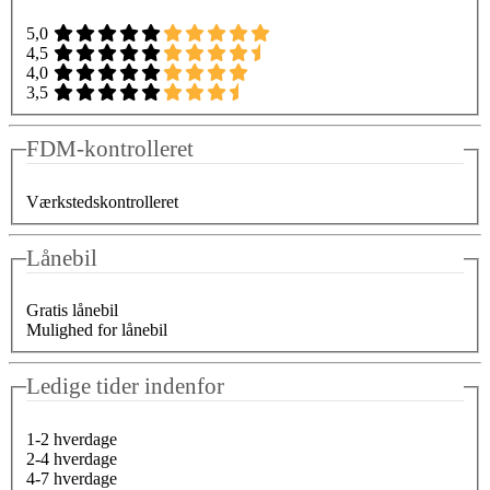
5,0
4,5
4,0
3,5
FDM-kontrolleret
Værkstedskontrolleret
Lånebil
Gratis lånebil
Mulighed for lånebil
Ledige tider indenfor
1-2 hverdage
2-4 hverdage
4-7 hverdage