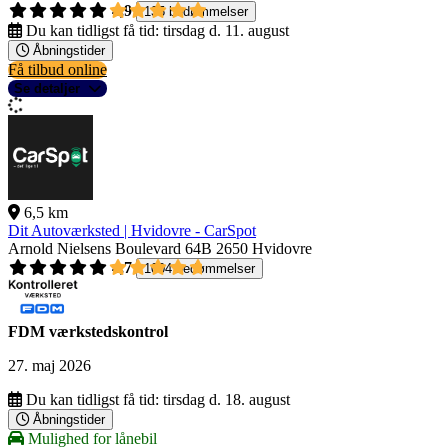
4,9
135 bedømmelser
Du kan tidligst få tid:
tirsdag d. 11. august
Åbningstider
Få tilbud online
Se detaljer
6,5 km
Dit Autoværksted | Hvidovre - CarSpot
Arnold Nielsens Boulevard 64B
2650 Hvidovre
4,7
1004 bedømmelser
FDM værkstedskontrol
27. maj 2026
Du kan tidligst få tid:
tirsdag d. 18. august
Åbningstider
Mulighed for lånebil