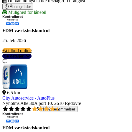
Du kan tidligst få tid:
tirsdag d. 11. august
Åbningstider
Mulighed for lånebil
FDM værkstedskontrol
25. feb 2026
Få tilbud online
Se detaljer
6,5 km
City Autoservice - AutoPlus
Nyholms Alle 30A port 10.
2610 Rødovre
4,5
1092 bedømmelser
FDM værkstedskontrol