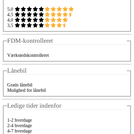
5,0
4,5
4,0
3,5
FDM-kontrolleret
Værkstedskontrolleret
Lånebil
Gratis lånebil
Mulighed for lånebil
Ledige tider indenfor
1-2 hverdage
2-4 hverdage
4-7 hverdage