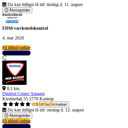
Du kan tidligst få tid:
tirsdag d. 11. august
Åbningstider
FDM værkstedskontrol
4. mar 2026
Få tilbud online
Se detaljer
8,1 km
Dinitrol Center Amager
Kirstinehøj 55
2770 Kastrup
4,3
8 bedømmelser
Du kan tidligst få tid:
onsdag d. 12. august
Åbningstider
Få tilbud online
Se detaljer