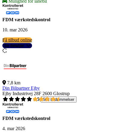
Mulighed for lånebil
FDM værkstedskontrol
10. mar 2026
Få tilbud online
Se detaljer
7,8 km
Din Bilpartner Ejby
Ejby Industrivej 28F
2600 Glostrup
4,5
504 bedømmelser
FDM værkstedskontrol
4. mar 2026