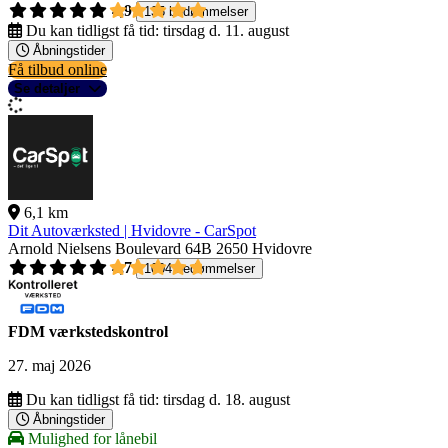
4,9
135 bedømmelser
Du kan tidligst få tid:
tirsdag d. 11. august
Åbningstider
Få tilbud online
Se detaljer
6,1 km
Dit Autoværksted | Hvidovre - CarSpot
Arnold Nielsens Boulevard 64B
2650 Hvidovre
4,7
1004 bedømmelser
FDM værkstedskontrol
27. maj 2026
Du kan tidligst få tid:
tirsdag d. 18. august
Åbningstider
Mulighed for lånebil