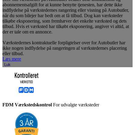
abonnementsafgift for at kunne benytte tjenesten, har dette ikke
indflydelse på værkstedernes rangering eller visning på Autobutler,
når du som bilejer har bedt om at få tilbud. Dog kan værksteder
tilkøbe eksponering, som fremhæver det enkelte værksted og dets
tilbud. Hvis et værksted har tilkøbt eksponering, angiver vi altid, at
der er tale om en annonce.
Værkstedernes kontraktuelle forpligtelser over for Autobutler har
ikke nogen indflydelse på rangeringen af værkstedernes placering
eller tilbud.
Læs mere
Luk
FDM Værkstedskontrol
For udvalgte værksteder