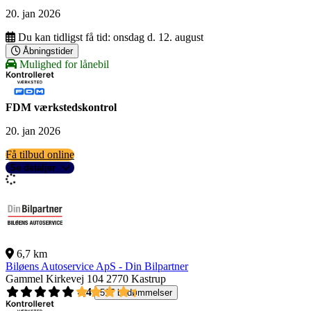
20. jan 2026
Du kan tidligst få tid:
onsdag d. 12. august
Åbningstider
Mulighed for lånebil
FDM værkstedskontrol
20. jan 2026
Få tilbud online
Se detaljer
6,7 km
Biløens Autoservice ApS - Din Bilpartner
Gammel Kirkevej 104
2770 Kastrup
4,4
517 bedømmelser