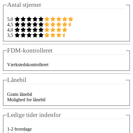
Antal stjerner
5,0
4,5
4,0
3,5
FDM-kontrolleret
Værkstedskontrolleret
Lånebil
Gratis lånebil
Mulighed for lånebil
Ledige tider indenfor
1-2 hverdage