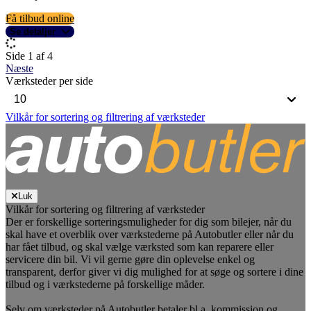
Få tilbud online
Se detaljer
Side 1 af 4
Næste
Værksteder per side
Vilkår for sortering og filtrering af værksteder
Luk
Vilkår for sortering og filtrering af værksteder
Der er forskellige sorteringsmuligheder for dig som bilejer, når du
skal have et overblik over værkstederne på Autobutler eller når du
har fået tilbud, og skal vælge værksted som kan reparere eller
servicere din bil. Vi vil gerne gøre din oplevelse enkel og
transparent, derfor giver vi dig mulighed for at søge og sortere i dine
tilbud og i værkstederne på forskellige måder.
Selv om værksteder på Autobutler betaler bl.a. kommission og