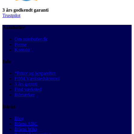
3 års godkendt garanti
Trustpilot
Autobutler
Om autobutler.dk
Presse
Kontakt
Info
*Priser og besparelser
FDM Værkstedskontrol
3 års garanti
Find værksted
Bilmærker
Bilråd
Blog
Bilens ABC
Bilens Wiki