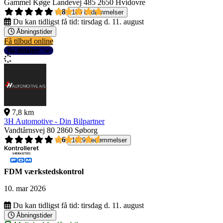
Gammel Køge Landevej 485
2650 Hvidovre
4,8
189 bedømmelser
Du kan tidligst få tid:
tirsdag d. 11. august
Åbningstider
Få tilbud online
Se detaljer
7,8 km
3H Automotive - Din Bilpartner
Vandtårnsvej 80
2860 Søborg
4,6
1619 bedømmelser
FDM værkstedskontrol
10. mar 2026
Du kan tidligst få tid:
tirsdag d. 11. august
Åbningstider