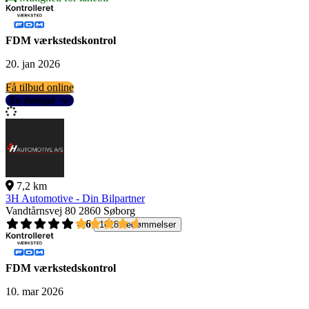
FDM værkstedskontrol
20. jan 2026
Få tilbud online
Se detaljer
7,2 km
3H Automotive - Din Bilpartner
Vandtårnsvej 80
2860 Søborg
4,6
1618 bedømmelser
FDM værkstedskontrol
10. mar 2026