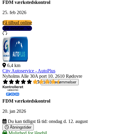
FDM værkstedskontrol
25. feb 2026
Få tilbud online
Se detaljer
6,4 km
City Autoservice - AutoPlus
Nyholms Alle 30A port 10.
2610 Rødovre
4,5
1093 bedømmelser
FDM værkstedskontrol
20. jan 2026
Du kan tidligst få tid:
onsdag d. 12. august
Åbningstider
Mulighed for lånebil