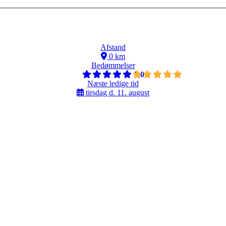
Afstand
0 km
Bedømmelser
5,0
Næste ledige tid
tirsdag d. 11. august