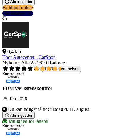
Åbningstider
Få tilbud online
Se detaljer
6,4 km
Thor Autocenter - CarSpot
Nyholms Alle 28
2610 Rødovre
4,5
1560 bedømmelser
FDM værkstedskontrol
25. feb 2026
Du kan tidligst få tid:
tirsdag d. 11. august
Åbningstider
Mulighed for lånebil