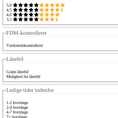
5,0
4,5
4,0
3,5
FDM-kontrolleret
Værkstedskontrolleret
Lånebil
Gratis lånebil
Mulighed for lånebil
Ledige tider indenfor
1-2 hverdage
2-4 hverdage
4-7 hverdage
7+ hverdage