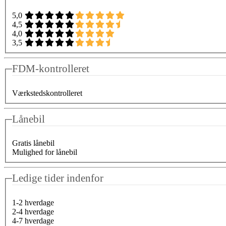
5,0
4,5
4,0
3,5
FDM-kontrolleret
Værkstedskontrolleret
Lånebil
Gratis lånebil
Mulighed for lånebil
Ledige tider indenfor
1-2 hverdage
2-4 hverdage
4-7 hverdage