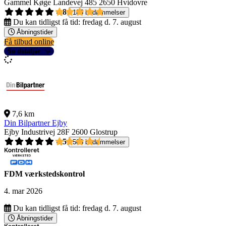
Gammel Køge Landevej 485
2650 Hvidovre
4,8
185 bedømmelser
Du kan tidligst få tid:
fredag d. 7. august
Åbningstider
Få tilbud online
Se detaljer
7,6 km
Din Bilpartner Ejby
Ejby Industrivej 28F
2600 Glostrup
4,5
503 bedømmelser
FDM værkstedskontrol
4. mar 2026
Du kan tidligst få tid:
fredag d. 7. august
Åbningstider