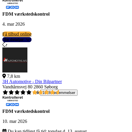
FDM værkstedskontrol
4. mar 2026
Få tilbud online
Se detaljer
7,8 km
3H Automotive - Din Bilpartner
Vandtårnsvej 80
2860 Søborg
4,6
1618 bedømmelser
FDM værkstedskontrol
10. mar 2026
Du kan tidligst få tid:
torsdag d. 13. august