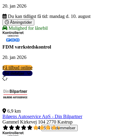
20. jan 2026
Du kan tidligst få tid:
mandag d. 10. august
Åbningstider
Mulighed for lånebil
FDM værkstedskontrol
20. jan 2026
Få tilbud online
Se detaljer
6,9 km
Biløens Autoservice ApS - Din Bilpartner
Gammel Kirkevej 104
2770 Kastrup
4,4
518 bedømmelser