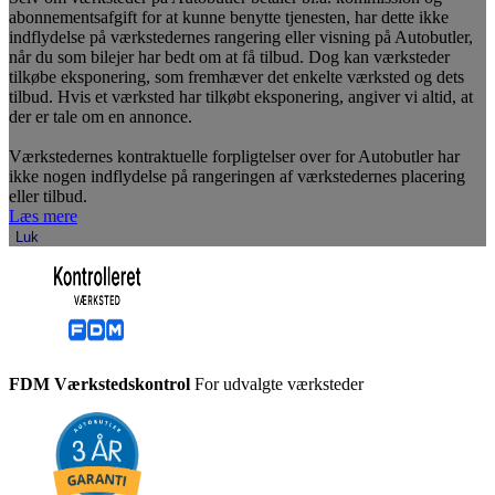
abonnementsafgift for at kunne benytte tjenesten, har dette ikke
indflydelse på værkstedernes rangering eller visning på Autobutler,
når du som bilejer har bedt om at få tilbud. Dog kan værksteder
tilkøbe eksponering, som fremhæver det enkelte værksted og dets
tilbud. Hvis et værksted har tilkøbt eksponering, angiver vi altid, at
der er tale om en annonce.
Værkstedernes kontraktuelle forpligtelser over for Autobutler har
ikke nogen indflydelse på rangeringen af værkstedernes placering
eller tilbud.
Læs mere
Luk
FDM Værkstedskontrol
For udvalgte værksteder