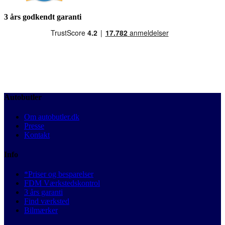
3 års godkendt garanti
Autobutler
Om autobutler.dk
Presse
Kontakt
Info
*Priser og besparelser
FDM Værkstedskontrol
3 års garanti
Find værksted
Bilmærker