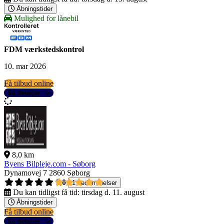
Åbningstider
Mulighed for lånebil
FDM værkstedskontrol
10. mar 2026
Få tilbud online
Se detaljer
8,0 km
Byens Bilpleje.com - Søborg
Dynamovej 7
2860 Søborg
5,0
1 bedømmelser
Du kan tidligst få tid:
tirsdag d. 11. august
Åbningstider
Få tilbud online
Se detaljer