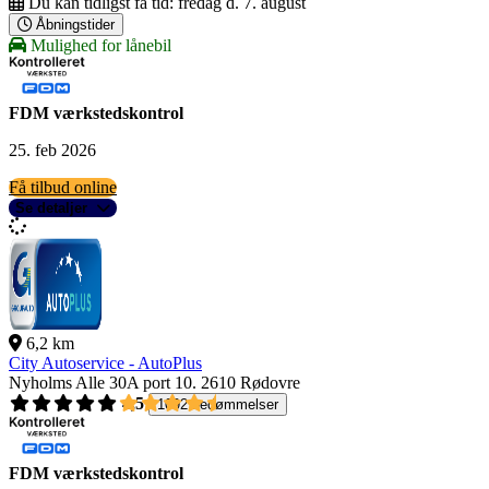
Du kan tidligst få tid:
fredag d. 7. august
Åbningstider
Mulighed for lånebil
FDM værkstedskontrol
25. feb 2026
Få tilbud online
Se detaljer
6,2 km
City Autoservice - AutoPlus
Nyholms Alle 30A port 10.
2610 Rødovre
4,5
1092 bedømmelser
FDM værkstedskontrol