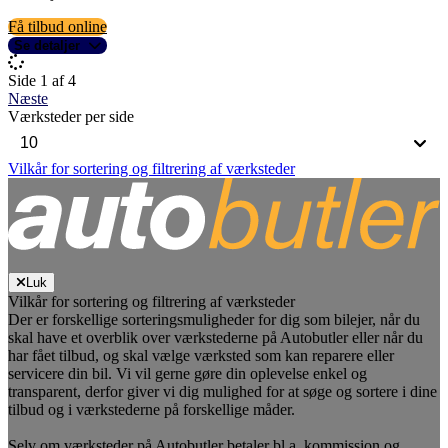
Få tilbud online
Se detaljer
Side 1 af 4
Næste
Værksteder per side
Vilkår for sortering og filtrering af værksteder
Luk
Vilkår for sortering og filtrering af værksteder
Der er forskellige sorteringsmuligheder for dig som bilejer, når du
skal have et overblik over værkstederne på Autobutler eller når du
har fået tilbud, og skal vælge værksted som kan reparere eller
servicere din bil. Vi vil gerne gøre din oplevelse enkel og
transparent, derfor giver vi dig mulighed for at søge og sortere i dine
tilbud og i værkstederne på forskellige måder.
Selv om værksteder på Autobutler betaler bl.a. kommission og