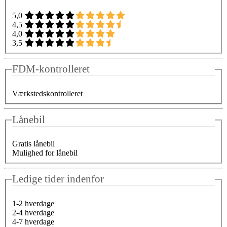
5,0
4,5
4,0
3,5
FDM-kontrolleret
Værkstedskontrolleret
Lånebil
Gratis lånebil
Mulighed for lånebil
Ledige tider indenfor
1-2 hverdage
2-4 hverdage
4-7 hverdage