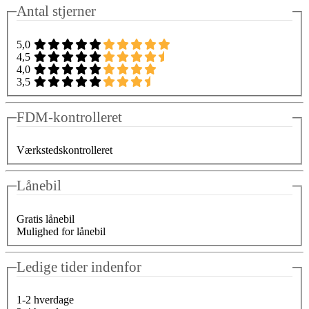
Antal stjerner
5,0
4,5
4,0
3,5
FDM-kontrolleret
Værkstedskontrolleret
Lånebil
Gratis lånebil
Mulighed for lånebil
Ledige tider indenfor
1-2 hverdage