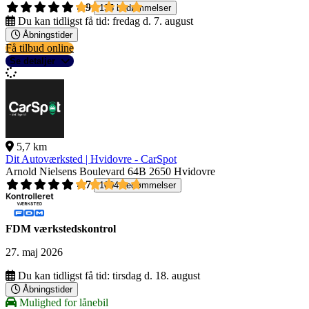
4,9
135 bedømmelser
Du kan tidligst få tid:
fredag d. 7. august
Åbningstider
Få tilbud online
Se detaljer
5,7 km
Dit Autoværksted | Hvidovre - CarSpot
Arnold Nielsens Boulevard 64B
2650 Hvidovre
4,7
1004 bedømmelser
FDM værkstedskontrol
27. maj 2026
Du kan tidligst få tid:
tirsdag d. 18. august
Åbningstider
Mulighed for lånebil