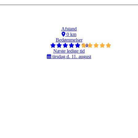
Afstand
0 km
Bedømmelser
5,0
Næste ledige tid
tirsdag d. 11. august