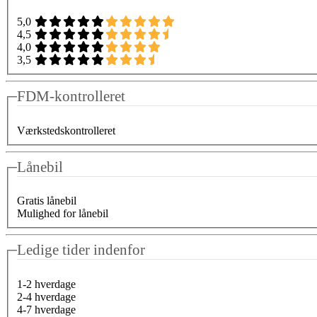
5,0
4,5
4,0
3,5
FDM-kontrolleret
Værkstedskontrolleret
Lånebil
Gratis lånebil
Mulighed for lånebil
Ledige tider indenfor
1-2 hverdage
2-4 hverdage
4-7 hverdage