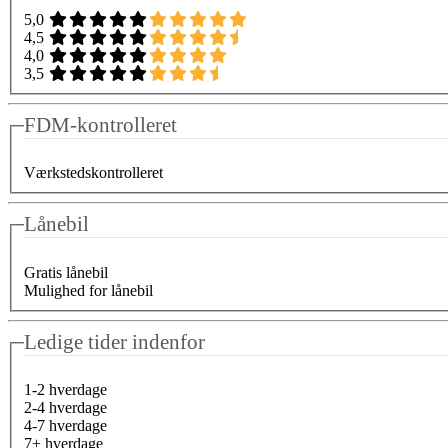
5,0
4,5
4,0
3,5
FDM-kontrolleret
Værkstedskontrolleret
Lånebil
Gratis lånebil
Mulighed for lånebil
Ledige tider indenfor
1-2 hverdage
2-4 hverdage
4-7 hverdage
7+ hverdage