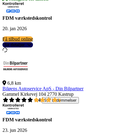
FDM værkstedskontrol
20. jan 2026
Få tilbud online
Se detaljer
6,8 km
Biløens Autoservice ApS - Din Bilpartner
Gammel Kirkevej 104
2770 Kastrup
4,4
517 bedømmelser
FDM værkstedskontrol
23. jun 2026