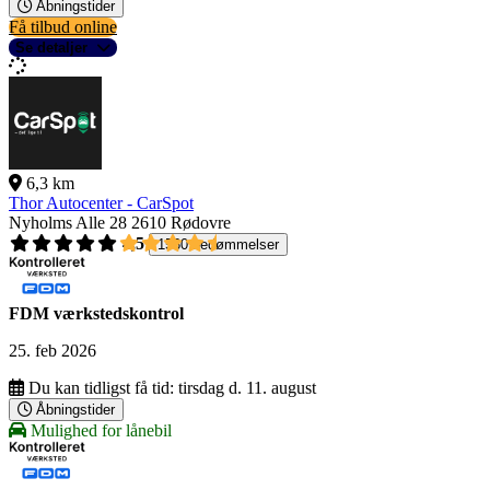
Åbningstider
Få tilbud online
Se detaljer
6,3 km
Thor Autocenter - CarSpot
Nyholms Alle 28
2610 Rødovre
4,5
1560 bedømmelser
FDM værkstedskontrol
25. feb 2026
Du kan tidligst få tid:
tirsdag d. 11. august
Åbningstider
Mulighed for lånebil