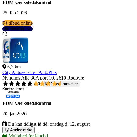
FDM værkstedskontrol
25. feb 2026
Få tilbud online
Se detaljer
6,3 km
City Autoservice - AutoPlus
Nyholms Alle 30A port 10.
2610 Rødovre
4,5
1092 bedømmelser
FDM værkstedskontrol
20. jan 2026
Du kan tidligst få tid:
onsdag d. 12. august
Åbningstider
Mulighed for lånebil