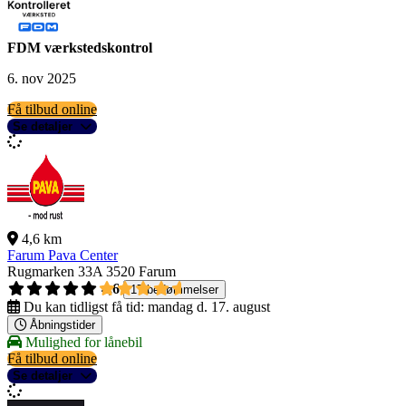
FDM værkstedskontrol
6. nov 2025
Få tilbud online
Se detaljer
4,6 km
Farum Pava Center
Rugmarken 33A
3520 Farum
4,6
17 bedømmelser
Du kan tidligst få tid:
mandag d. 17. august
Åbningstider
Mulighed for lånebil
Få tilbud online
Se detaljer