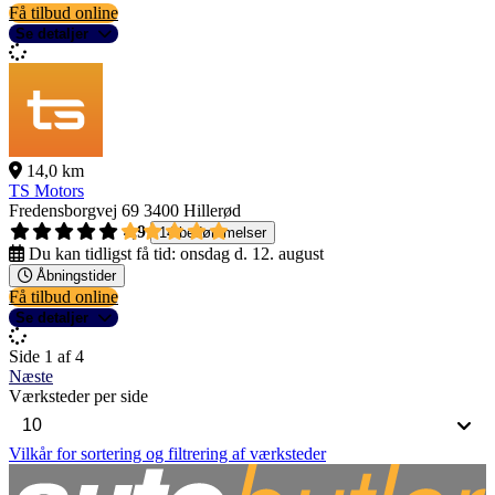
Få tilbud online
Se detaljer
14,0 km
TS Motors
Fredensborgvej 69
3400 Hillerød
4,9
14 bedømmelser
Du kan tidligst få tid:
onsdag d. 12. august
Åbningstider
Få tilbud online
Se detaljer
Side 1 af 4
Næste
Værksteder per side
Vilkår for sortering og filtrering af værksteder