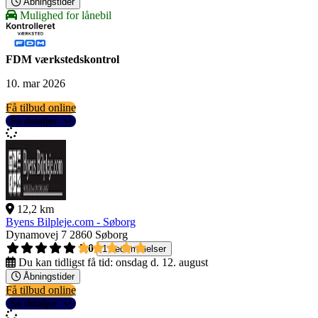
Åbningstider
Mulighed for lånebil
FDM værkstedskontrol
10. mar 2026
Få tilbud online
Se detaljer
12,2 km
Byens Bilpleje.com - Søborg
Dynamovej 7
2860 Søborg
5,0
1 bedømmelser
Du kan tidligst få tid:
onsdag d. 12. august
Åbningstider
Få tilbud online
Se detaljer