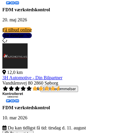
FDM værkstedskontrol
20. maj 2026
Få tilbud online
Se detaljer
12,0 km
3H Automotive - Din Bilpartner
Vandtårnsvej 80
2860 Søborg
4,6
1618 bedømmelser
FDM værkstedskontrol
10. mar 2026
Du kan tidligst få tid:
tirsdag d. 11. august