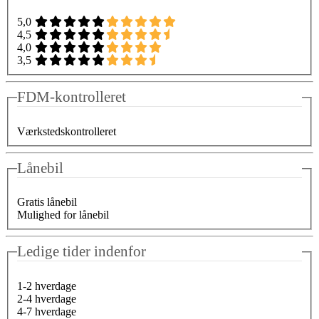
5,0
4,5
4,0
3,5
FDM-kontrolleret
Værkstedskontrolleret
Lånebil
Gratis lånebil
Mulighed for lånebil
Ledige tider indenfor
1-2 hverdage
2-4 hverdage
4-7 hverdage