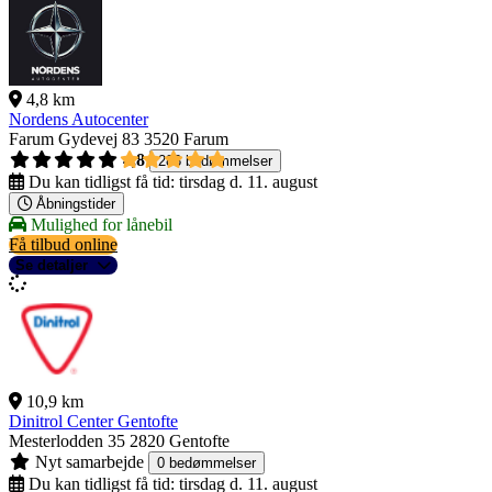
4,8 km
Nordens Autocenter
Farum Gydevej 83
3520 Farum
4,8
288 bedømmelser
Du kan tidligst få tid:
tirsdag d. 11. august
Åbningstider
Mulighed for lånebil
Få tilbud online
Se detaljer
10,9 km
Dinitrol Center Gentofte
Mesterlodden 35
2820 Gentofte
Nyt samarbejde
0 bedømmelser
Du kan tidligst få tid:
tirsdag d. 11. august