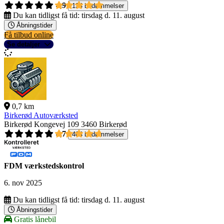
4,9
134 bedømmelser
Du kan tidligst få tid:
tirsdag d. 11. august
Åbningstider
Få tilbud online
Se detaljer
0,7 km
Birkerød Autoværksted
Birkerød Kongevej 109
3460 Birkerød
4,7
404 bedømmelser
FDM værkstedskontrol
6. nov 2025
Du kan tidligst få tid:
tirsdag d. 11. august
Åbningstider
Gratis lånebil