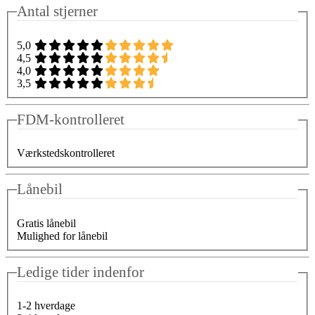
Antal stjerner
5,0
4,5
4,0
3,5
FDM-kontrolleret
Værkstedskontrolleret
Lånebil
Gratis lånebil
Mulighed for lånebil
Ledige tider indenfor
1-2 hverdage