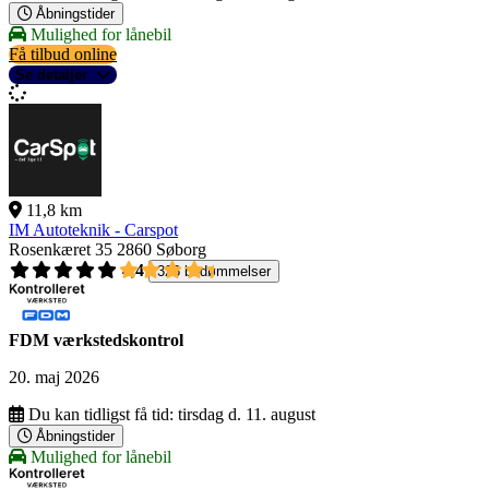
Åbningstider
Mulighed for lånebil
Få tilbud online
Se detaljer
11,8 km
IM Autoteknik - Carspot
Rosenkæret 35
2860 Søborg
4,4
326 bedømmelser
FDM værkstedskontrol
20. maj 2026
Du kan tidligst få tid:
tirsdag d. 11. august
Åbningstider
Mulighed for lånebil