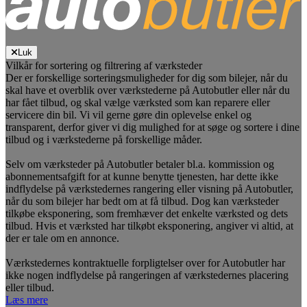
Luk
Vilkår for sortering og filtrering af værksteder
Der er forskellige sorteringsmuligheder for dig som bilejer, når du
skal have et overblik over værkstederne på Autobutler eller når du
har fået tilbud, og skal vælge værksted som kan reparere eller
servicere din bil. Vi vil gerne gøre din oplevelse enkel og
transparent, derfor giver vi dig mulighed for at søge og sortere i dine
tilbud og i værkstederne på forskellige måder.
Selv om værksteder på Autobutler betaler bl.a. kommission og
abonnementsafgift for at kunne benytte tjenesten, har dette ikke
indflydelse på værkstedernes rangering eller visning på Autobutler,
når du som bilejer har bedt om at få tilbud. Dog kan værksteder
tilkøbe eksponering, som fremhæver det enkelte værksted og dets
tilbud. Hvis et værksted har tilkøbt eksponering, angiver vi altid, at
der er tale om en annonce.
Værkstedernes kontraktuelle forpligtelser over for Autobutler har
ikke nogen indflydelse på rangeringen af værkstedernes placering
eller tilbud.
Læs mere