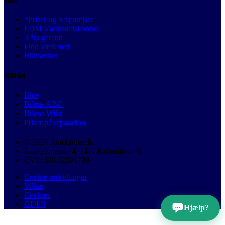
*Priser og besparelser
FDM Værkstedskontrol
3 års garanti
Find værksted
Bilmærker
Bilråd
Blog
Bilens ABC
Bilens Wiki
Priser på reparation
© 2026 Autobutler.dk
Langebrogade 4, 1411 København K
CVR: DK32891799
Cookie-indstillinger
Vilkår
Cookies
GDPR
Hjælp?