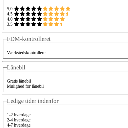
5,0
4,5
4,0
3,5
FDM-kontrolleret
Værkstedskontrolleret
Lånebil
Gratis lånebil
Mulighed for lånebil
Ledige tider indenfor
1-2 hverdage
2-4 hverdage
4-7 hverdage