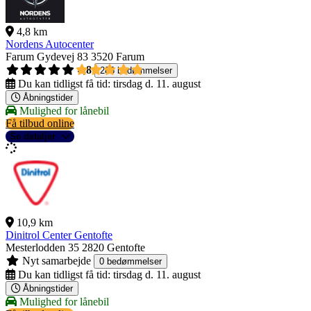
4,8 km
Nordens Autocenter
Farum Gydevej 83
3520 Farum
4,8
286 bedømmelser
Du kan tidligst få tid:
tirsdag d. 11. august
Åbningstider
Mulighed for lånebil
Få tilbud online
Se detaljer
10,9 km
Dinitrol Center Gentofte
Mesterlodden 35
2820 Gentofte
Nyt samarbejde
0 bedømmelser
Du kan tidligst få tid:
tirsdag d. 11. august
Åbningstider
Mulighed for lånebil