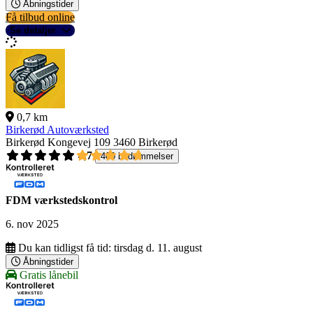
Åbningstider
Få tilbud online
Se detaljer
0,7 km
Birkerød Autoværksted
Birkerød Kongevej 109
3460 Birkerød
4,7
400 bedømmelser
FDM værkstedskontrol
6. nov 2025
Du kan tidligst få tid:
tirsdag d. 11. august
Åbningstider
Gratis lånebil