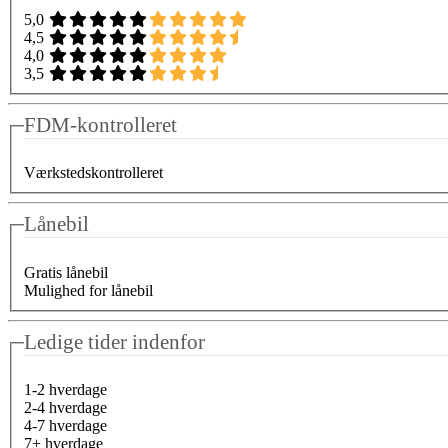
5,0
4,5
4,0
3,5
FDM-kontrolleret
Værkstedskontrolleret
Lånebil
Gratis lånebil
Mulighed for lånebil
Ledige tider indenfor
1-2 hverdage
2-4 hverdage
4-7 hverdage
7+ hverdage