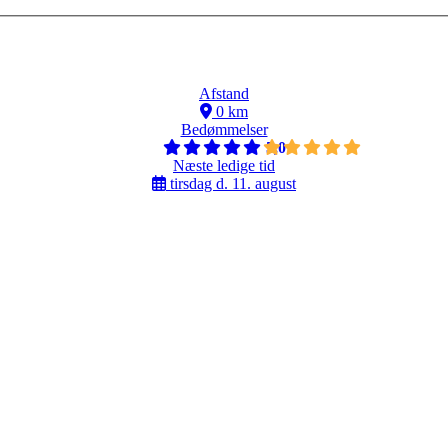
Afstand
0 km
Bedømmelser
5,0
Næste ledige tid
tirsdag d. 11. august