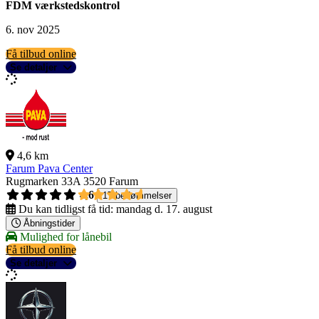
FDM værkstedskontrol
6. nov 2025
Få tilbud online
Se detaljer
4,6 km
Farum Pava Center
Rugmarken 33A
3520 Farum
4,6
17 bedømmelser
Du kan tidligst få tid:
mandag d. 17. august
Åbningstider
Mulighed for lånebil
Få tilbud online
Se detaljer