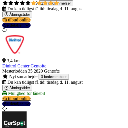
4,9
135 bedømmelser
Du kan tidligst få tid:
tirsdag d. 11. august
Åbningstider
Få tilbud online
Se detaljer
3,4 km
Dinitrol Center Gentofte
Mesterlodden 35
2820 Gentofte
Nyt samarbejde
0 bedømmelser
Du kan tidligst få tid:
tirsdag d. 11. august
Åbningstider
Mulighed for lånebil
Få tilbud online
Se detaljer