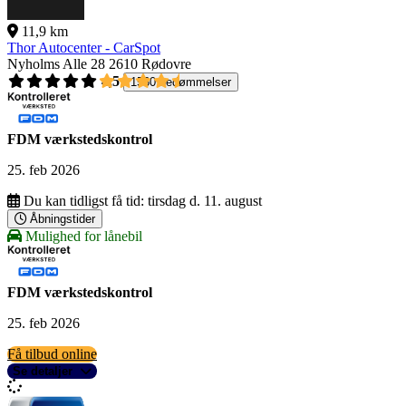
11,9 km
Thor Autocenter - CarSpot
Nyholms Alle 28
2610 Rødovre
4,5
1560 bedømmelser
FDM værkstedskontrol
25. feb 2026
Du kan tidligst få tid:
tirsdag d. 11. august
Åbningstider
Mulighed for lånebil
FDM værkstedskontrol
25. feb 2026
Få tilbud online
Se detaljer