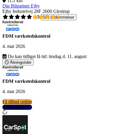
11,1 km
Din Bilpartner Ejby
Ejby Industrivej 28F
2600 Glostrup
4,5
503 bedømmelser
FDM værkstedskontrol
4. mar 2026
Du kan tidligst få tid:
tirsdag d. 11. august
Åbningstider
FDM værkstedskontrol
4. mar 2026
Få tilbud online
Se detaljer