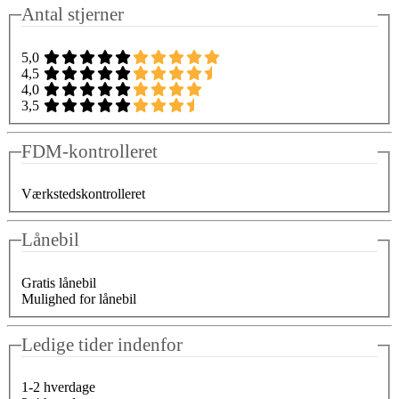
Antal stjerner
5,0
4,5
4,0
3,5
FDM-kontrolleret
Værkstedskontrolleret
Lånebil
Gratis lånebil
Mulighed for lånebil
Ledige tider indenfor
1-2 hverdage