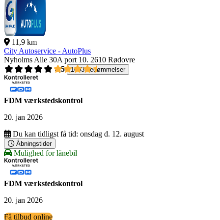
11,9 km
City Autoservice - AutoPlus
Nyholms Alle 30A port 10.
2610 Rødovre
4,5
1093 bedømmelser
FDM værkstedskontrol
20. jan 2026
Du kan tidligst få tid:
onsdag d. 12. august
Åbningstider
Mulighed for lånebil
FDM værkstedskontrol
20. jan 2026
Få tilbud online