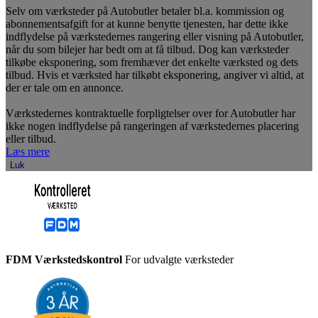
Selv om værksteder på Autobutler betaler bl.a. kommission og
abonnementsafgift for at kunne benytte tjenesten, har dette ikke
indflydelse på værkstedernes rangering eller visning på Autobutler,
når du som bilejer har bedt om at få tilbud. Dog kan værksteder
tilkøbe eksponering, som fremhæver det enkelte værksted og dets
tilbud. Hvis et værksted har tilkøbt eksponering, angiver vi altid, at
der er tale om en annonce.
Værkstedernes kontraktuelle forpligtelser over for Autobutler har
ikke nogen indflydelse på rangeringen af værkstedernes placering
eller tilbud.
Læs mere
Luk
FDM Værkstedskontrol
For udvalgte værksteder