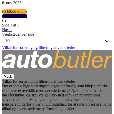
6. nov 2025
Få tilbud online
Se detaljer
Side 1 af 3
Næste
Værksteder per side
Vilkår for sortering og filtrering af værksteder
Luk
Vilkår for sortering og filtrering af værksteder
Der er forskellige sorteringsmuligheder for dig som bilejer, når du
skal have et overblik over værkstederne på Autobutler eller når du
har fået tilbud, og skal vælge værksted som kan reparere eller
servicere din bil. Vi vil gerne gøre din oplevelse enkel og
transparent, derfor giver vi dig mulighed for at søge og sortere i dine
tilbud og i værkstederne på forskellige måder.