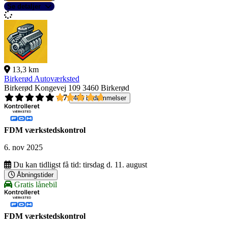
Se detaljer
13,3 km
Birkerød Autoværksted
Birkerød Kongevej 109
3460 Birkerød
4,7
400 bedømmelser
FDM værkstedskontrol
6. nov 2025
Du kan tidligst få tid:
tirsdag d. 11. august
Åbningstider
Gratis lånebil
FDM værkstedskontrol