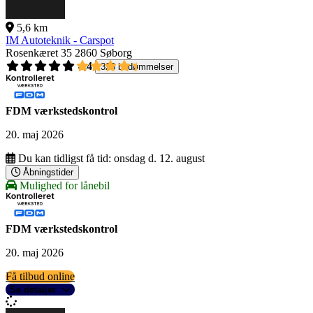
5,6 km
IM Autoteknik - Carspot
Rosenkæret 35
2860 Søborg
4,4
326 bedømmelser
FDM værkstedskontrol
20. maj 2026
Du kan tidligst få tid:
onsdag d. 12. august
Åbningstider
Mulighed for lånebil
FDM værkstedskontrol
20. maj 2026
Få tilbud online
Se detaljer