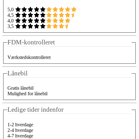
5,0
4,5
4,0
3,5
FDM-kontrolleret
Værkstedskontrolleret
Lånebil
Gratis lånebil
Mulighed for lånebil
Ledige tider indenfor
1-2 hverdage
2-4 hverdage
4-7 hverdage