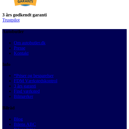
3 års godkendt garanti
Trustpilot
Autobutler
Om autobutler.dk
Presse
Kontakt
Info
*Priser og besparelser
FDM Værkstedskontrol
3 års garanti
Find værksted
Bilmærker
Bilråd
Blog
Bilens ABC