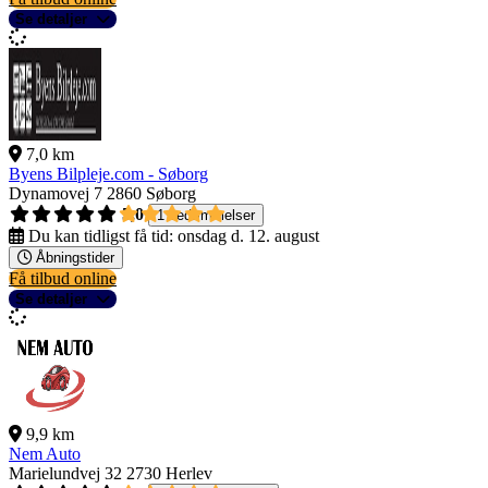
Se detaljer
7,0 km
Byens Bilpleje.com - Søborg
Dynamovej 7
2860 Søborg
5,0
1 bedømmelser
Du kan tidligst få tid:
onsdag d. 12. august
Åbningstider
Få tilbud online
Se detaljer
9,9 km
Nem Auto
Marielundvej 32
2730 Herlev