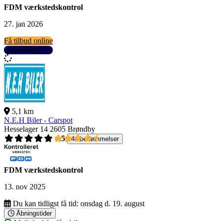
FDM værkstedskontrol
27. jan 2026
Få tilbud online
Se detaljer
5,1 km
N.E.H Biler - Carspot
Hesselager 14
2605 Brøndby
4,5
44 bedømmelser
FDM værkstedskontrol
13. nov 2025
Du kan tidligst få tid:
onsdag d. 19. august
Åbningstider