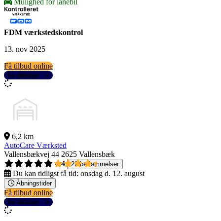
Mulighed for lånebil
FDM værkstedskontrol
13. nov 2025
Få tilbud online
Se detaljer
6,2 km
AutoCare Værksted
Vallensbækvej 44
2625 Vallensbæk
4,4
29 bedømmelser
Du kan tidligst få tid:
onsdag d. 12. august
Åbningstider
Få tilbud online
Se detaljer