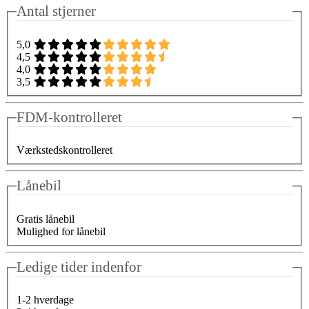
Antal stjerner
5,0
4,5
4,0
3,5
FDM-kontrolleret
Værkstedskontrolleret
Lånebil
Gratis lånebil
Mulighed for lånebil
Ledige tider indenfor
1-2 hverdage