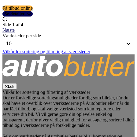
Få tilbud online
Se detaljer
Side 1 af 4
Næste
Værksteder per side
Vilkår for sortering og filtrering af værksteder
Luk
Vilkår for sortering og filtrering af værksteder
Der er forskellige sorteringsmuligheder for dig som bilejer, når du
skal have et overblik over værkstederne på Autobutler eller når du
har fået tilbud, og skal vælge værksted som kan reparere eller
servicere din bil. Vi vil gerne gøre din oplevelse enkel og
transparent, derfor giver vi dig mulighed for at søge og sortere i dine
tilbud og i værkstederne på forskellige måder.
Selv om værksteder på Autobutler betaler bl.a. kommission og