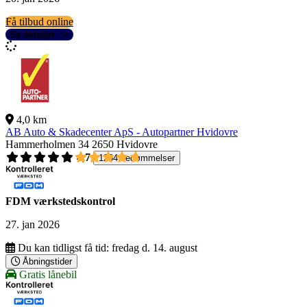
Få tilbud online
Se detaljer
4,0 km
AB Auto & Skadecenter ApS - Autopartner Hvidovre
Hammerholmen 34
2650 Hvidovre
4,7
1264 bedømmelser
FDM værkstedskontrol
27. jan 2026
Du kan tidligst få tid:
fredag d. 14. august
Åbningstider
Gratis lånebil