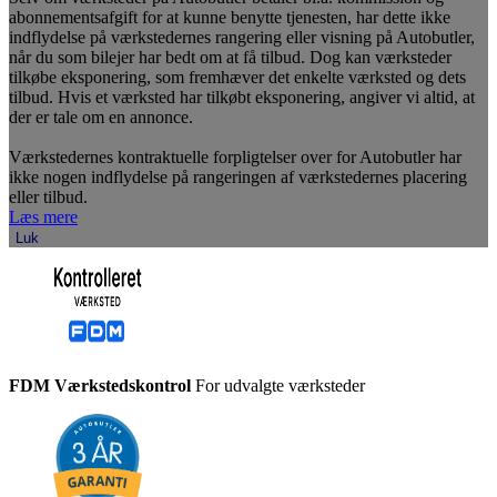
abonnementsafgift for at kunne benytte tjenesten, har dette ikke
indflydelse på værkstedernes rangering eller visning på Autobutler,
når du som bilejer har bedt om at få tilbud. Dog kan værksteder
tilkøbe eksponering, som fremhæver det enkelte værksted og dets
tilbud. Hvis et værksted har tilkøbt eksponering, angiver vi altid, at
der er tale om en annonce.
Værkstedernes kontraktuelle forpligtelser over for Autobutler har
ikke nogen indflydelse på rangeringen af værkstedernes placering
eller tilbud.
Læs mere
Luk
FDM Værkstedskontrol
For udvalgte værksteder