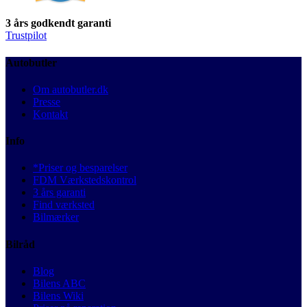
3 års godkendt garanti
Trustpilot
Autobutler
Om autobutler.dk
Presse
Kontakt
Info
*Priser og besparelser
FDM Værkstedskontrol
3 års garanti
Find værksted
Bilmærker
Bilråd
Blog
Bilens ABC
Bilens Wiki