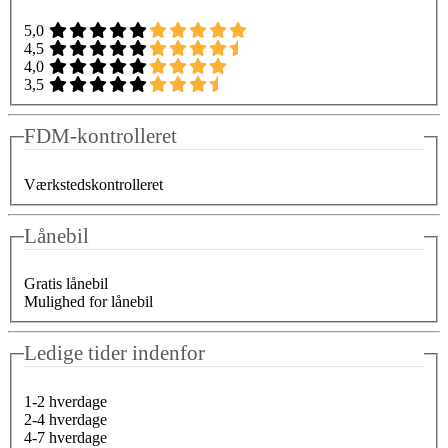
5,0
4,5
4,0
3,5
FDM-kontrolleret
Værkstedskontrolleret
Lånebil
Gratis lånebil
Mulighed for lånebil
Ledige tider indenfor
1-2 hverdage
2-4 hverdage
4-7 hverdage