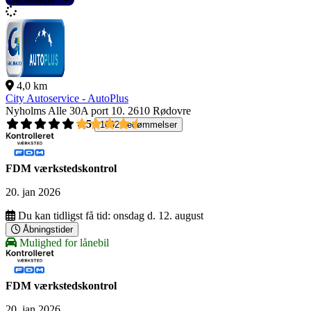
4,0 km
City Autoservice - AutoPlus
Nyholms Alle 30A port 10.
2610 Rødovre
4,5
1092 bedømmelser
FDM værkstedskontrol
20. jan 2026
Du kan tidligst få tid:
onsdag d. 12. august
Åbningstider
Mulighed for lånebil
FDM værkstedskontrol
20. jan 2026