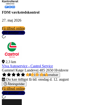
FDM værkstedskontrol
27. maj 2026
Få tilbud online
Se detaljer
2,3 km
Viva Autoservice - Castrol Service
Gammel Køge Landevej 485
2650 Hvidovre
4,8
190 bedømmelser
Du kan tidligst få tid:
onsdag d. 12. august
Åbningstider
Få tilbud online
Se detaljer