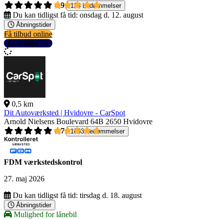
4,9
134 bedømmelser
Du kan tidligst få tid:
onsdag d. 12. august
Åbningstider
Få tilbud online
Se detaljer
0,5 km
Dit Autoværksted | Hvidovre - CarSpot
Arnold Nielsens Boulevard 64B
2650 Hvidovre
4,7
1003 bedømmelser
FDM værkstedskontrol
27. maj 2026
Du kan tidligst få tid:
tirsdag d. 18. august
Åbningstider
Mulighed for lånebil