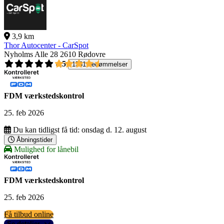
3,9 km
Thor Autocenter - CarSpot
Nyholms Alle 28
2610 Rødovre
4,5
1561 bedømmelser
FDM værkstedskontrol
25. feb 2026
Du kan tidligst få tid:
onsdag d. 12. august
Åbningstider
Mulighed for lånebil
FDM værkstedskontrol
25. feb 2026
Få tilbud online
Se detaljer