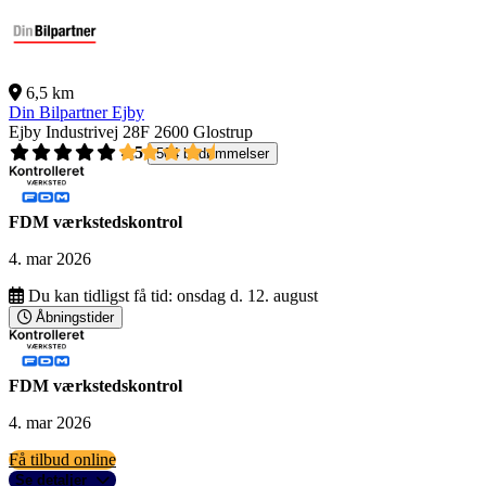
6,5 km
Din Bilpartner Ejby
Ejby Industrivej 28F
2600 Glostrup
4,5
504 bedømmelser
FDM værkstedskontrol
4. mar 2026
Du kan tidligst få tid:
onsdag d. 12. august
Åbningstider
FDM værkstedskontrol
4. mar 2026
Få tilbud online
Se detaljer