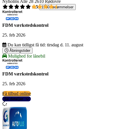
Nyholms Alle 28
2610 Rødovre
4,5
1560 bedømmelser
FDM værkstedskontrol
25. feb 2026
Du kan tidligst få tid:
tirsdag d. 11. august
Åbningstider
Mulighed for lånebil
FDM værkstedskontrol
25. feb 2026
Få tilbud online
Se detaljer