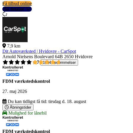
Få tilbud online
Se detaljer
7,9 km
Dit Autoværksted | Hvidovre - CarSpot
Arnold Nielsens Boulevard 64B
2650 Hvidovre
4,7
1004 bedømmelser
FDM værkstedskontrol
27. maj 2026
Du kan tidligst få tid:
tirsdag d. 18. august
Åbningstider
Mulighed for lånebil
FDM værkstedskontrol