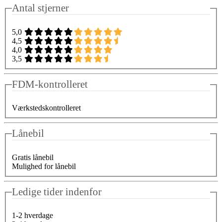
Antal stjerner
5,0
4,5
4,0
3,5
FDM-kontrolleret
Værkstedskontrolleret
Lånebil
Gratis lånebil
Mulighed for lånebil
Ledige tider indenfor
1-2 hverdage