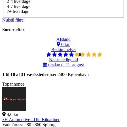
2-4 hverdage
4-7 hverdage
7+ hverdage
Nulstil filtre
Sorter efter
Afstand
0 km
Bedømmelser
5,0
Næste ledige tid
tirsdag d. 11. august
1 til 10 af 31 værksteder
nær 2400 København
Topannonce
4,6 km
3H Automotive - Din Bilpartner
Vandtårnsvej 80
2860 Søborg