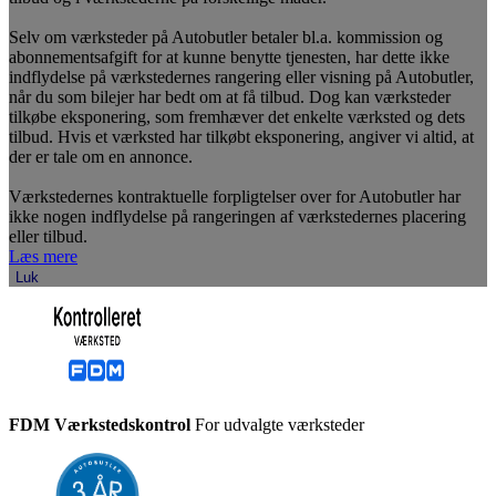
Selv om værksteder på Autobutler betaler bl.a. kommission og
abonnementsafgift for at kunne benytte tjenesten, har dette ikke
indflydelse på værkstedernes rangering eller visning på Autobutler,
når du som bilejer har bedt om at få tilbud. Dog kan værksteder
tilkøbe eksponering, som fremhæver det enkelte værksted og dets
tilbud. Hvis et værksted har tilkøbt eksponering, angiver vi altid, at
der er tale om en annonce.
Værkstedernes kontraktuelle forpligtelser over for Autobutler har
ikke nogen indflydelse på rangeringen af værkstedernes placering
eller tilbud.
Læs mere
Luk
FDM Værkstedskontrol
For udvalgte værksteder