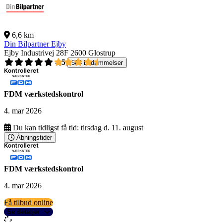
6,6 km
Din Bilpartner Ejby
Ejby Industrivej 28F
2600 Glostrup
4,5
504 bedømmelser
FDM værkstedskontrol
4. mar 2026
Du kan tidligst få tid:
tirsdag d. 11. august
Åbningstider
FDM værkstedskontrol
4. mar 2026
Få tilbud online
Se detaljer