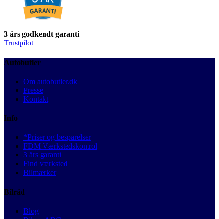
3 års godkendt garanti
Trustpilot
Autobutler
Om autobutler.dk
Presse
Kontakt
Info
*Priser og besparelser
FDM Værkstedskontrol
3 års garanti
Find værksted
Bilmærker
Bilråd
Blog