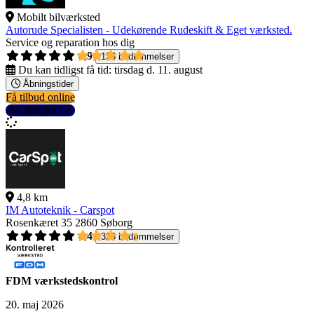
Mobilt bilværksted
Autorude Specialisten - Udekørende Rudeskift & Eget værksted.
Service og reparation hos dig
4,9
135 bedømmelser
Du kan tidligst få tid:
tirsdag d. 11. august
Åbningstider
Få tilbud online
Se detaljer
4,8 km
IM Autoteknik - Carspot
Rosenkæret 35
2860 Søborg
4,4
326 bedømmelser
FDM værkstedskontrol
20. maj 2026