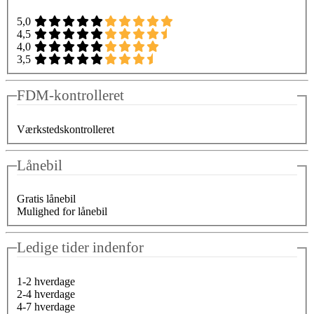
5,0
4,5
4,0
3,5
FDM-kontrolleret
Værkstedskontrolleret
Lånebil
Gratis lånebil
Mulighed for lånebil
Ledige tider indenfor
1-2 hverdage
2-4 hverdage
4-7 hverdage