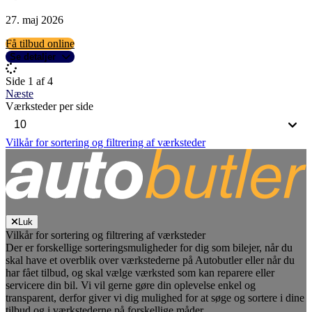
27. maj 2026
Få tilbud online
Se detaljer
Side 1 af 4
Næste
Værksteder per side
Vilkår for sortering og filtrering af værksteder
Luk
Vilkår for sortering og filtrering af værksteder
Der er forskellige sorteringsmuligheder for dig som bilejer, når du
skal have et overblik over værkstederne på Autobutler eller når du
har fået tilbud, og skal vælge værksted som kan reparere eller
servicere din bil. Vi vil gerne gøre din oplevelse enkel og
transparent, derfor giver vi dig mulighed for at søge og sortere i dine
tilbud og i værkstederne på forskellige måder.