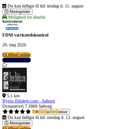
Du kan tidligst få tid:
tirsdag d. 11. august
Åbningstider
Mulighed for lånebil
FDM værkstedskontrol
20. maj 2026
Få tilbud online
Se detaljer
5,1 km
Byens Bilpleje.com - Søborg
Dynamovej 7
2860 Søborg
5,0
1 bedømmelser
Du kan tidligst få tid:
onsdag d. 12. august
Åbningstider
Få tilbud online