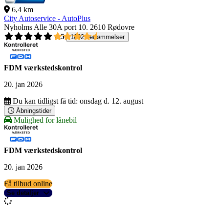
6,4 km
City Autoservice - AutoPlus
Nyholms Alle 30A port 10.
2610 Rødovre
4,5
1092 bedømmelser
FDM værkstedskontrol
20. jan 2026
Du kan tidligst få tid:
onsdag d. 12. august
Åbningstider
Mulighed for lånebil
FDM værkstedskontrol
20. jan 2026
Få tilbud online
Se detaljer