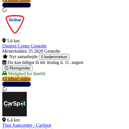
Se detaljer
5,6 km
Dinitrol Center Gentofte
Mesterlodden 35
2820 Gentofte
Nyt samarbejde
0 bedømmelser
Du kan tidligst få tid:
tirsdag d. 11. august
Åbningstider
Mulighed for lånebil
Få tilbud online
Se detaljer
6,4 km
Thor Autocenter - CarSpot