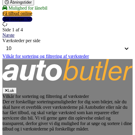
Åbningstider
Mulighed for lånebil
Få tilbud online
Se detaljer
Side 1 af 4
Næste
Værksteder per side
Vilkår for sortering og filtrering af værksteder
Luk
Vilkår for sortering og filtrering af værksteder
Der er forskellige sorteringsmuligheder for dig som bilejer, når du
skal have et overblik over værkstederne på Autobutler eller når du
har fået tilbud, og skal vælge værksted som kan reparere eller
servicere din bil. Vi vil gerne gøre din oplevelse enkel og
transparent, derfor giver vi dig mulighed for at søge og sortere i dine
tilbud og i værkstederne på forskellige måder.