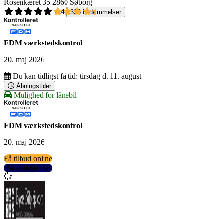
Rosenkæret 35
2860 Søborg
4,4
326 bedømmelser
FDM værkstedskontrol
20. maj 2026
Du kan tidligst få tid:
tirsdag d. 11. august
Åbningstider
Mulighed for lånebil
FDM værkstedskontrol
20. maj 2026
Få tilbud online
Se detaljer