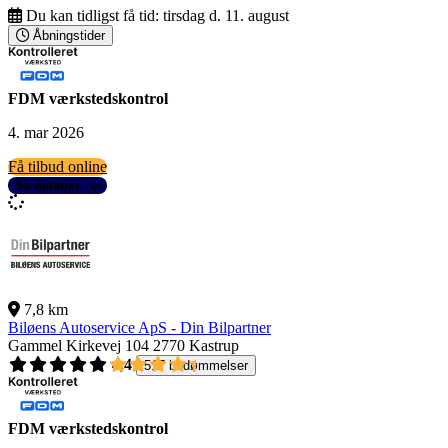
Du kan tidligst få tid:
tirsdag d. 11. august
Åbningstider
FDM værkstedskontrol
4. mar 2026
Få tilbud online
Se detaljer
7,8 km
Biløens Autoservice ApS - Din Bilpartner
Gammel Kirkevej 104
2770 Kastrup
4,4
517 bedømmelser
FDM værkstedskontrol