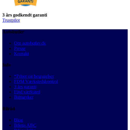
3 års godkendt garanti
Trustpilot
Autobutler
Om autobutler.dk
Presse
Kontakt
Info
*Priser og besparelser
FDM Værkstedskontrol
3 års garanti
Find værksted
Bilmærker
Bilråd
Blog
Bilens ABC