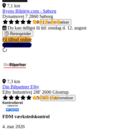
7,1 km
Byens Bilpleje.com - Søborg
Dynamovej 7
2860 Søborg
5,0
1 bedømmelser
Du kan tidligst få tid:
onsdag d. 12. august
Åbningstider
Få tilbud online
Se detaljer
7,3 km
Din Bilpartner Ejby
Ejby Industrivej 28F
2600 Glostrup
4,5
504 bedømmelser
FDM værkstedskontrol
4. mar 2026