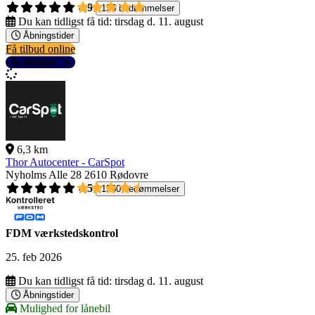
4,9
135 bedømmelser
Du kan tidligst få tid:
tirsdag d. 11. august
Åbningstider
Få tilbud online
Se detaljer
6,3 km
Thor Autocenter - CarSpot
Nyholms Alle 28
2610 Rødovre
4,5
1560 bedømmelser
FDM værkstedskontrol
25. feb 2026
Du kan tidligst få tid:
tirsdag d. 11. august
Åbningstider
Mulighed for lånebil