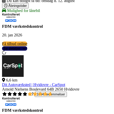
Du kan tidligst få tid:
onsdag d. 12. august
Åbningstider
Mulighed for lånebil
FDM værkstedskontrol
20. jan 2026
Få tilbud online
Se detaljer
6,6 km
Dit Autoværksted | Hvidovre - CarSpot
Arnold Nielsens Boulevard 64B
2650 Hvidovre
4,7
1004 bedømmelser
FDM værkstedskontrol