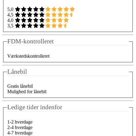
5,0
4,5
4,0
3,5
FDM-kontrolleret
Værkstedskontrolleret
Lånebil
Gratis lånebil
Mulighed for lånebil
Ledige tider indenfor
1-2 hverdage
2-4 hverdage
4-7 hverdage