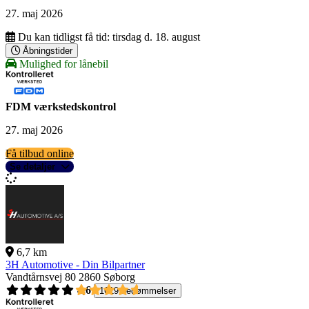
27. maj 2026
Du kan tidligst få tid:
tirsdag d. 18. august
Åbningstider
Mulighed for lånebil
FDM værkstedskontrol
27. maj 2026
Få tilbud online
Se detaljer
6,7 km
3H Automotive - Din Bilpartner
Vandtårnsvej 80
2860 Søborg
4,6
1619 bedømmelser