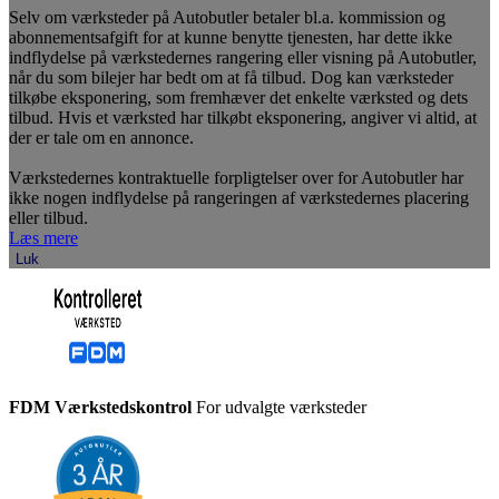
Selv om værksteder på Autobutler betaler bl.a. kommission og
abonnementsafgift for at kunne benytte tjenesten, har dette ikke
indflydelse på værkstedernes rangering eller visning på Autobutler,
når du som bilejer har bedt om at få tilbud. Dog kan værksteder
tilkøbe eksponering, som fremhæver det enkelte værksted og dets
tilbud. Hvis et værksted har tilkøbt eksponering, angiver vi altid, at
der er tale om en annonce.
Værkstedernes kontraktuelle forpligtelser over for Autobutler har
ikke nogen indflydelse på rangeringen af værkstedernes placering
eller tilbud.
Læs mere
Luk
FDM Værkstedskontrol
For udvalgte værksteder