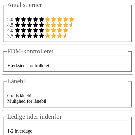
Antal stjerner
5,0
4,5
4,0
3,5
FDM-kontrolleret
Værkstedskontrolleret
Lånebil
Gratis lånebil
Mulighed for lånebil
Ledige tider indenfor
1-2 hverdage