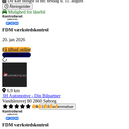
Du kan tidligst få tid:
tirsdag d. 11. august
Åbningstider
Mulighed for lånebil
FDM værkstedskontrol
20. jan 2026
Få tilbud online
Se detaljer
6,9 km
3H Automotive - Din Bilpartner
Vandtårnsvej 80
2860 Søborg
4,6
1618 bedømmelser
FDM værkstedskontrol