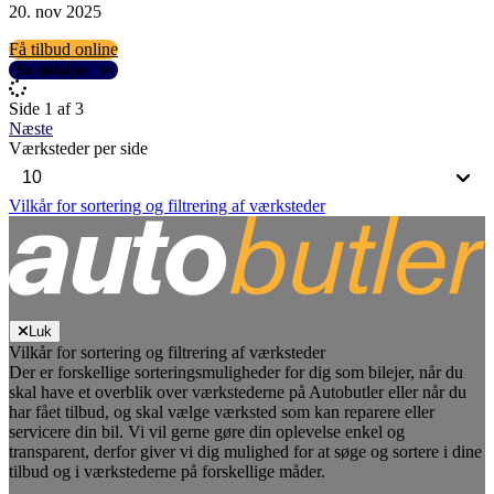
20. nov 2025
Få tilbud online
Se detaljer
Side 1 af 3
Næste
Værksteder per side
Vilkår for sortering og filtrering af værksteder
Luk
Vilkår for sortering og filtrering af værksteder
Der er forskellige sorteringsmuligheder for dig som bilejer, når du
skal have et overblik over værkstederne på Autobutler eller når du
har fået tilbud, og skal vælge værksted som kan reparere eller
servicere din bil. Vi vil gerne gøre din oplevelse enkel og
transparent, derfor giver vi dig mulighed for at søge og sortere i dine
tilbud og i værkstederne på forskellige måder.