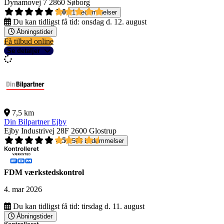
Dynamovej 7
2860 Søborg
5,0
1 bedømmelser
Du kan tidligst få tid:
onsdag d. 12. august
Åbningstider
Få tilbud online
Se detaljer
7,5 km
Din Bilpartner Ejby
Ejby Industrivej 28F
2600 Glostrup
4,5
503 bedømmelser
FDM værkstedskontrol
4. mar 2026
Du kan tidligst få tid:
tirsdag d. 11. august
Åbningstider