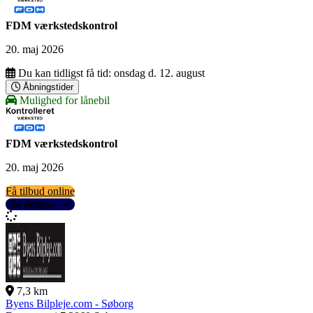
FDM værkstedskontrol
20. maj 2026
Du kan tidligst få tid:
onsdag d. 12. august
Åbningstider
Mulighed for lånebil
FDM værkstedskontrol
20. maj 2026
Få tilbud online
Se detaljer
7,3 km
Byens Bilpleje.com - Søborg