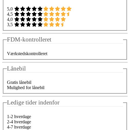
5,0
4,5
4,0
3,5
FDM-kontrolleret
Værkstedskontrolleret
Lånebil
Gratis lånebil
Mulighed for lånebil
Ledige tider indenfor
1-2 hverdage
2-4 hverdage
4-7 hverdage