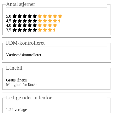
Antal stjerner
5,0
4,5
4,0
3,5
FDM-kontrolleret
Værkstedskontrolleret
Lånebil
Gratis lånebil
Mulighed for lånebil
Ledige tider indenfor
1-2 hverdage