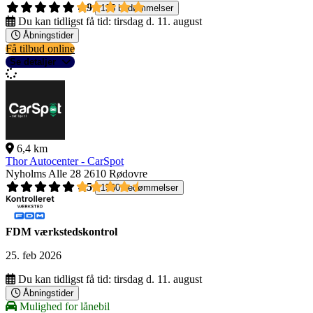
4,9
135 bedømmelser
Du kan tidligst få tid:
tirsdag d. 11. august
Åbningstider
Få tilbud online
Se detaljer
6,4 km
Thor Autocenter - CarSpot
Nyholms Alle 28
2610 Rødovre
4,5
1560 bedømmelser
FDM værkstedskontrol
25. feb 2026
Du kan tidligst få tid:
tirsdag d. 11. august
Åbningstider
Mulighed for lånebil