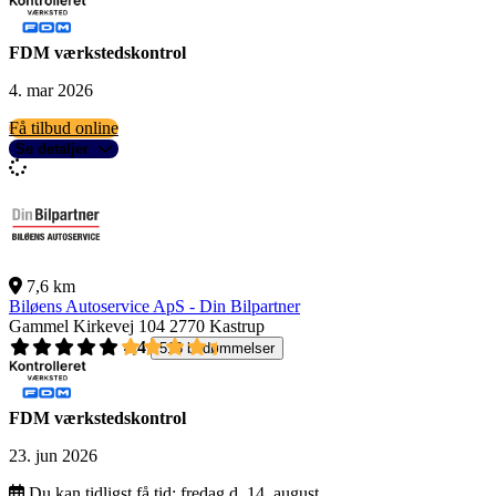
FDM værkstedskontrol
4. mar 2026
Få tilbud online
Se detaljer
7,6 km
Biløens Autoservice ApS - Din Bilpartner
Gammel Kirkevej 104
2770 Kastrup
4,4
518 bedømmelser
FDM værkstedskontrol
23. jun 2026
Du kan tidligst få tid:
fredag d. 14. august