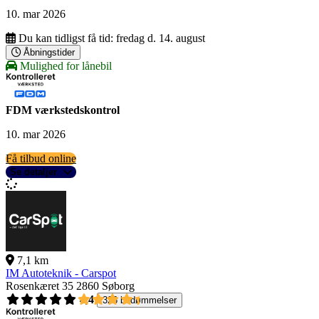
10. mar 2026
Du kan tidligst få tid:
fredag d. 14. august
Åbningstider
Mulighed for lånebil
FDM værkstedskontrol
10. mar 2026
Få tilbud online
Se detaljer
7,1 km
IM Autoteknik - Carspot
Rosenkæret 35
2860 Søborg
4,4
326 bedømmelser