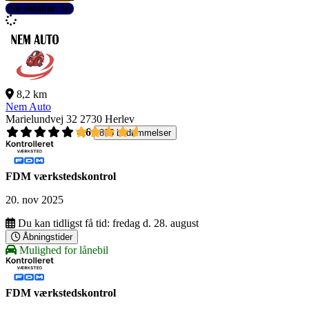
Se detaljer
8,2 km
Nem Auto
Marielundvej 32
2730 Herlev
4,6
895 bedømmelser
FDM værkstedskontrol
20. nov 2025
Du kan tidligst få tid:
fredag d. 28. august
Åbningstider
Mulighed for lånebil
FDM værkstedskontrol