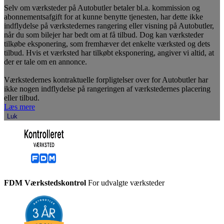
Selv om værksteder på Autobutler betaler bl.a. kommission og
abonnementsafgift for at kunne benytte tjenesten, har dette ikke
indflydelse på værkstedernes rangering eller visning på Autobutler,
når du som bilejer har bedt om at få tilbud. Dog kan værksteder
tilkøbe eksponering, som fremhæver det enkelte værksted og dets
tilbud. Hvis et værksted har tilkøbt eksponering, angiver vi altid, at
der er tale om en annonce.
Værkstedernes kontraktuelle forpligtelser over for Autobutler har
ikke nogen indflydelse på rangeringen af værkstedernes placering
eller tilbud.
Læs mere
Luk
FDM Værkstedskontrol
For udvalgte værksteder