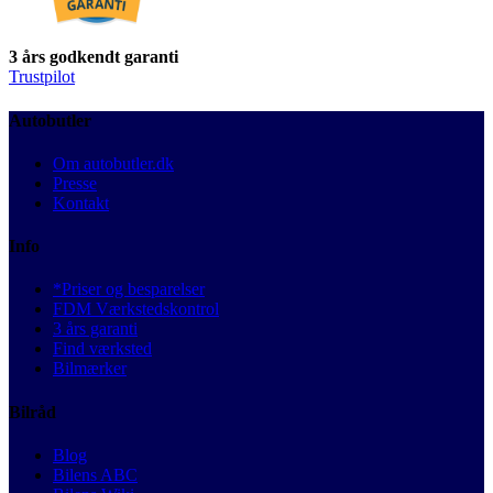
3 års godkendt garanti
Trustpilot
Autobutler
Om autobutler.dk
Presse
Kontakt
Info
*Priser og besparelser
FDM Værkstedskontrol
3 års garanti
Find værksted
Bilmærker
Bilråd
Blog
Bilens ABC